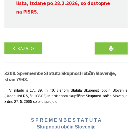
lista, izdane po 28.2.2026, so dostopne
na
PISRS
.
KAZALO
3308. Spremembe Statuta Skupnosti občin Slovenije,
stran 7948.
V skladu s 17., 39. in 40. členom Statuta Skupnosti občin Slovenije
(Uradni list RS, št. 108/02) in s sklepom skupščine Skupnosti občin Slovenije
z dne 27. 5. 2005 so bile sprejete
S P R E M E M B E S T A T U T A
Skupnosti občin Slovenije