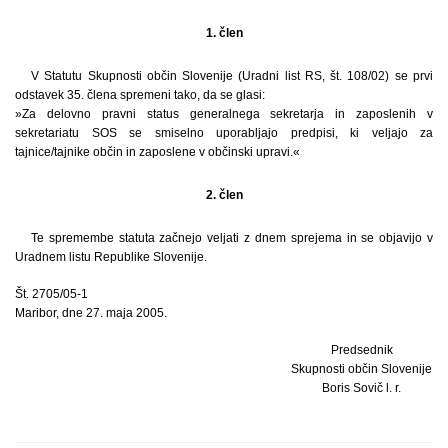
1. člen
V Statutu Skupnosti občin Slovenije (Uradni list RS, št. 108/02) se prvi
odstavek 35. člena spremeni tako, da se glasi:
»Za delovno pravni status generalnega sekretarja in zaposlenih v
sekretariatu SOS se smiselno uporabljajo predpisi, ki veljajo za
tajnice/tajnike občin in zaposlene v občinski upravi.«
2. člen
Te spremembe statuta začnejo veljati z dnem sprejema in se objavijo v
Uradnem listu Republike Slovenije.
Št. 2705/05-1
Maribor, dne 27. maja 2005.
Predsednik
Skupnosti občin Slovenije
Boris Sovič l. r.