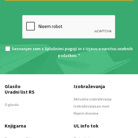
Seznanjen sem s
Splošnimi pogoji
in z
Izjavo o varstvu osebnih
podatkov
. *
Glasilo
Izobraževanja
Uradni list RS
Aktualna izobraževanja
O glasilu
Izobraževanja po meri
Najem dvorane
Knjigarna
UL info tok