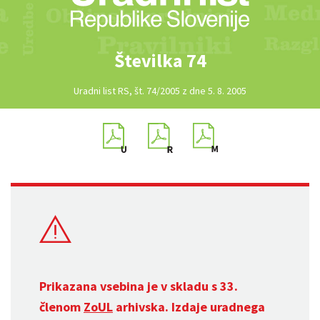
Številka 74
Uradni list RS, št. 74/2005 z dne 5. 8. 2005
Prikazana vsebina je v skladu s 33.
členom
ZoUL
arhivska. Izdaje uradnega