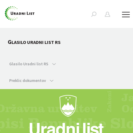
G
LASILO URADNI LIST RS
Glasilo Uradni list RS
Preklic dokumentov