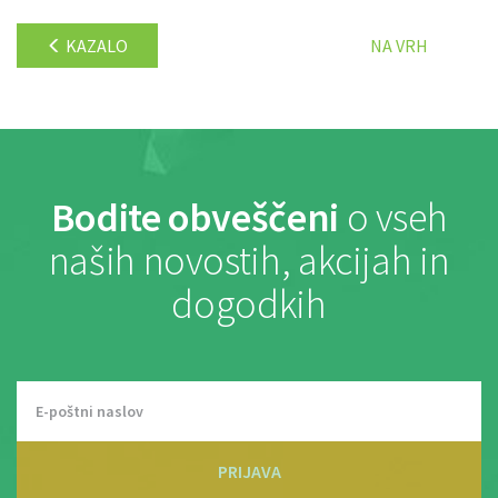
KAZALO
NA VRH
Bodite obveščeni
o vseh
naših novostih, akcijah in
dogodkih
PRIJAVA