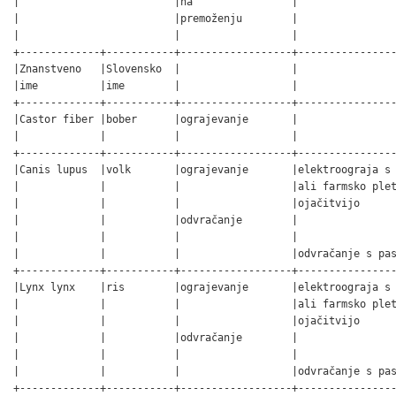
|                         |na                |                
|                         |premoženju        |                
|                         |                  |                
+-------------+-----------+------------------+----------------
|Znanstveno   |Slovensko  |                  |                
|ime          |ime        |                  |                
+-------------+-----------+------------------+----------------
|Castor fiber |bober      |ograjevanje       |                
|             |           |                  |                
+-------------+-----------+------------------+----------------
|Canis lupus  |volk       |ograjevanje       |elektroograja s 
|             |           |                  |ali farmsko plet
|             |           |                  |ojačitvijo      
|             |           |odvračanje        |                
|             |           |                  |                
|             |           |                  |odvračanje s pas
+-------------+-----------+------------------+----------------
|Lynx lynx    |ris        |ograjevanje       |elektroograja s 
|             |           |                  |ali farmsko plet
|             |           |                  |ojačitvijo      
|             |           |odvračanje        |                
|             |           |                  |                
|             |           |                  |odvračanje s pas
+-------------+-----------+------------------+----------------