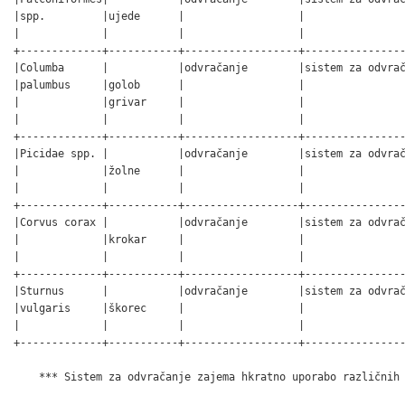
|spp.         |ujede      |                  |                
|             |           |                  |                
+-------------+-----------+------------------+----------------
|Columba      |           |odvračanje        |sistem za odvrač
|palumbus     |golob      |                  |                
|             |grivar     |                  |                
|             |           |                  |                
+-------------+-----------+------------------+----------------
|Picidae spp. |           |odvračanje        |sistem za odvrač
|             |žolne      |                  |                
|             |           |                  |                
+-------------+-----------+------------------+----------------
|Corvus corax |           |odvračanje        |sistem za odvrač
|             |krokar     |                  |                
|             |           |                  |                
+-------------+-----------+------------------+----------------
|Sturnus      |           |odvračanje        |sistem za odvrač
|vulgaris     |škorec     |                  |                
|             |           |                  |                
+-------------+-----------+------------------+----------------