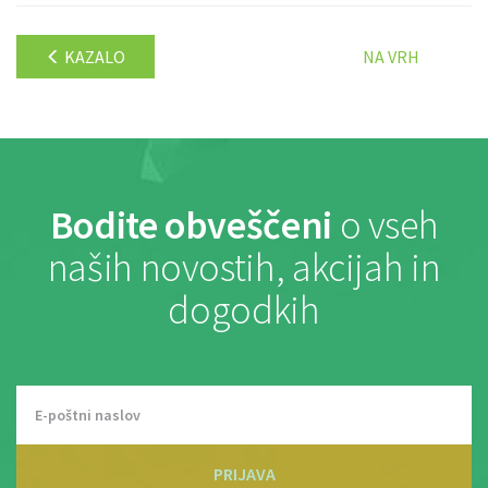
KAZALO
NA VRH
Bodite obveščeni
o vseh
naših novostih, akcijah in
dogodkih
PRIJAVA