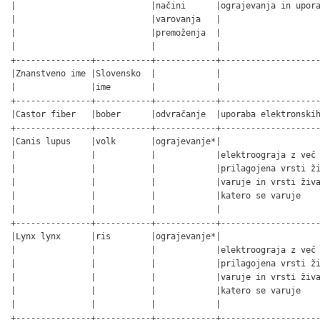
|                           |načini      |ograjevanja in upora
|                           |varovanja   |                    
|                           |premoženja  |                    
|                           |            |                    
+---------------+-----------+------------+--------------------
|Znanstveno ime |Slovensko  |            |                    
|               |ime        |            |                    
+---------------+-----------+------------+--------------------
|Castor fiber   |bober      |odvračanje  |uporaba elektronskih
+---------------+-----------+------------+--------------------
|Canis lupus    |volk       |ograjevanje*|                    
|               |           |            |elektroograja z več 
|               |           |            |prilagojena vrsti ži
|               |           |            |varuje in vrsti živa
|               |           |            |katero se varuje    
|               |           |            |                    
+---------------+-----------+------------+--------------------
|Lynx lynx      |ris        |ograjevanje*|                    
|               |           |            |elektroograja z več 
|               |           |            |prilagojena vrsti ži
|               |           |            |varuje in vrsti živa
|               |           |            |katero se varuje    
|               |           |            |                    
+---------------+-----------+------------+--------------------