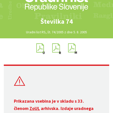
Številka 74
Uradni list RS, št. 74/2005 z dne 5. 8. 2005
Prikazana vsebina je v skladu s 33.
členom
ZoUL
arhivska. Izdaje uradnega