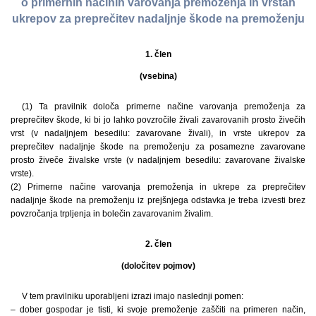
o primernih načinih varovanja premoženja in vrstah
ukrepov za preprečitev nadaljnje škode na premoženju
1. člen
(vsebina)
(1) Ta pravilnik določa primerne načine varovanja premoženja za
preprečitev škode, ki bi jo lahko povzročile živali zavarovanih prosto živečih
vrst (v nadaljnjem besedilu: zavarovane živali), in vrste ukrepov za
preprečitev nadaljnje škode na premoženju za posamezne zavarovane
prosto živeče živalske vrste (v nadaljnjem besedilu: zavarovane živalske
vrste).
(2) Primerne načine varovanja premoženja in ukrepe za preprečitev
nadaljnje škode na premoženju iz prejšnjega odstavka je treba izvesti brez
povzročanja trpljenja in bolečin zavarovanim živalim.
2. člen
(določitev pojmov)
V tem pravilniku uporabljeni izrazi imajo naslednji pomen:
– dober gospodar je tisti, ki svoje premoženje zaščiti na primeren način,