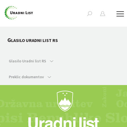
G
LASILO URADNI LIST RS
Glasilo Uradni list RS
Preklic dokumentov