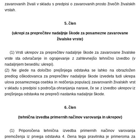
zavarovanih živali v skladu s predpisi o zavarovanih prosto živečih živalskih
vrstah.
5. člen
(ukrepi za preprečitev nadaljnje škode za posamezne zavarovane
živalske vrste)
(1) Vrsti ukrepov za preprečitev nadaljnje škode za zavarovane živalske
vrste sta odvračanje in ograjevanje z zahtevnejšo tehnično izvedbo (v
nadaljnjem besedilu: ukrepi).
(2) Ne glede na določbo prejšnjega odstavka se lahko na obrazložen
predlog oškodovanca za preprečitev nadaljnje škode izvedeta tudi ukrepa
ulova posameznega osebka in redčenja populacij zavarovanih živalskih vrst
v skladu s predpisi s področja ohranjanja narave, če se z izvedbo ukrepov iz
prejšnjega odstavka ne prepreči nastanka nadaljnje škode.
6. člen
(tehnična izvedba primernih načinov varovanja in ukrepov)
(1) Priporočena tehnična izvedba primernih načinov varovanja
premoženja iz prvega odstavka 4. člena tega pravilnika je primeroma za