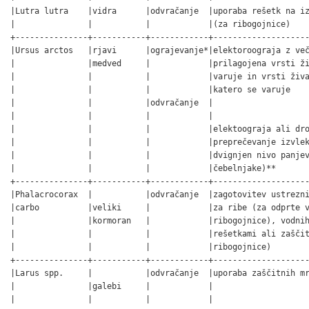
|Lutra lutra    |vidra      |odvračanje  |uporaba rešetk na iz
|               |           |            |(za ribogojnice)    
+---------------+-----------+------------+--------------------
|Ursus arctos   |rjavi      |ograjevanje*|elektoroograja z več
|               |medved     |            |prilagojena vrsti ži
|               |           |            |varuje in vrsti živa
|               |           |            |katero se varuje    
|               |           |odvračanje  |                    
|               |           |            |                    
|               |           |            |elektoograja ali dro
|               |           |            |preprečevanje izvlek
|               |           |            |dvignjen nivo panjev
|               |           |            |čebelnjake)**       
+---------------+-----------+------------+--------------------
|Phalacrocorax  |           |odvračanje  |zagotovitev ustrezni
|carbo          |veliki     |            |za ribe (za odprte v
|               |kormoran   |            |ribogojnice), vodnih
|               |           |            |rešetkami ali zaščit
|               |           |            |ribogojnice)        
+---------------+-----------+------------+--------------------
|Larus spp.     |           |odvračanje  |uporaba zaščitnih mr
|               |galebi     |            |                    
|               |           |            |                    