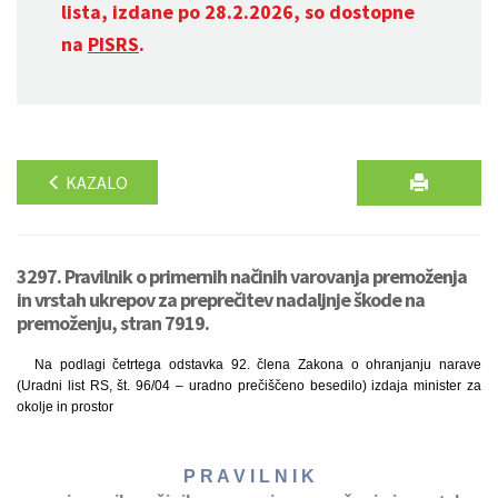
lista, izdane po 28.2.2026, so dostopne
na
PISRS
.
KAZALO
3297. Pravilnik o primernih načinih varovanja premoženja
in vrstah ukrepov za preprečitev nadaljnje škode na
premoženju, stran 7919.
Na podlagi četrtega odstavka 92. člena Zakona o ohranjanju narave
(Uradni list RS, št. 96/04 – uradno prečiščeno besedilo) izdaja minister za
okolje in prostor
P R A V I L N I K