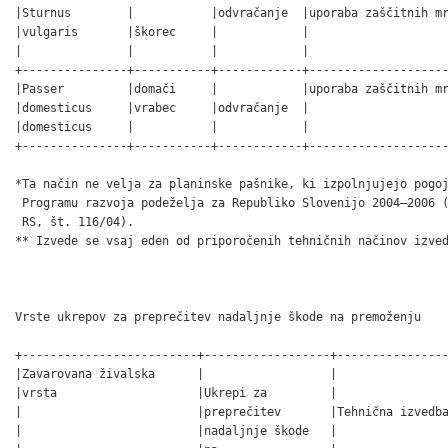
|Sturnus        |           |odvračanje  |uporaba zaščitnih mr
|vulgaris       |škorec     |            |                    
|               |           |            |                    
+---------------+-----------+------------+--------------------
|Passer         |domači     |            |uporaba zaščitnih mr
|domesticus     |vrabec     |odvračanje  |                    
|domesticus     |           |            |                    
+---------------+-----------+------------+--------------------
*Ta način ne velja za planinske pašnike, ki izpolnjujejo pogoj
 Programu razvoja podeželja za Republiko Slovenijo 2004–2006 (
 RS, št. 116/04).

** Izvede se vsaj eden od priporočenih tehničnih načinov izved
                                                              
Vrste ukrepov za preprečitev nadaljnje škode na premoženju

+-------------------------+------------------+----------------
|Zavarovana živalska      |                  |                
|vrsta                    |Ukrepi za         |                
|                         |preprečitev       |Tehnična izvedba
|                         |nadaljnje škode   |                