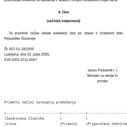
8. člen
(začetek veljavnosti)
Ta pravilnik začne veljati naslednji dan po objavi v Uradnem listu
Republike Slovenije.
Št. 007-01-28/2005
Ljubljana, dne 20. julija 2005.
EVA 2005-2511-0067
Janez Podobnik l. r.
Minister za okolje in
prostor
                                                              
Primerni načini varovanja premoženja

+---------------------------+------------+--------------------
|Zavarovana živalska        |            |                    
|vrsta                      |Primerni    |Priporočena tehnična