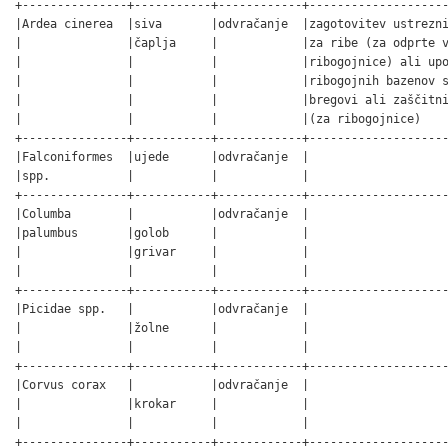
+---------------+-----------+------------+--------------------
|Ardea cinerea  |siva       |odvračanje  |zagotovitev ustrezni
|               |čaplja     |            |za ribe (za odprte v
|               |           |            |ribogojnice) ali upo
|               |           |            |ribogojnih bazenov s
|               |           |            |bregovi ali zaščitni
|               |           |            |(za ribogojnice)    
+---------------+-----------+------------+--------------------
|Falconiformes  |ujede      |odvračanje  |                    
|spp.           |           |            |                    
+---------------+-----------+------------+--------------------
|Columba        |           |odvračanje  |                    
|palumbus       |golob      |            |                    
|               |grivar     |            |                    
|               |           |            |                    
+---------------+-----------+------------+--------------------
|Picidae spp.   |           |odvračanje  |                    
|               |žolne      |            |                    
|               |           |            |                    
+---------------+-----------+------------+--------------------
|Corvus corax   |           |odvračanje  |                    
|               |krokar     |            |                    
|               |           |            |                    
+---------------+-----------+------------+--------------------