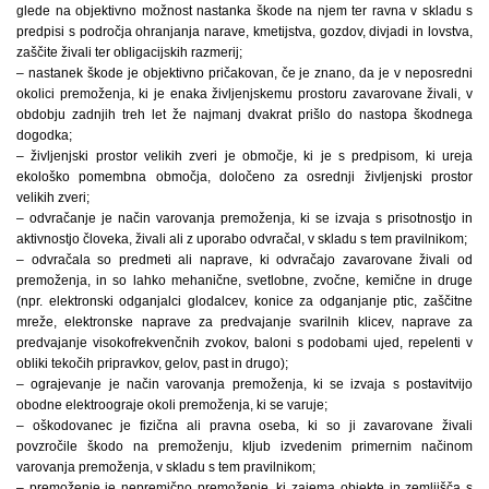
glede na objektivno možnost nastanka škode na njem ter ravna v skladu s
predpisi s področja ohranjanja narave, kmetijstva, gozdov, divjadi in lovstva,
zaščite živali ter obligacijskih razmerij;
– nastanek škode je objektivno pričakovan, če je znano, da je v neposredni
okolici premoženja, ki je enaka življenjskemu prostoru zavarovane živali, v
obdobju zadnjih treh let že najmanj dvakrat prišlo do nastopa škodnega
dogodka;
– življenjski prostor velikih zveri je območje, ki je s predpisom, ki ureja
ekološko pomembna območja, določeno za osrednji življenjski prostor
velikih zveri;
– odvračanje je način varovanja premoženja, ki se izvaja s prisotnostjo in
aktivnostjo človeka, živali ali z uporabo odvračal, v skladu s tem pravilnikom;
– odvračala so predmeti ali naprave, ki odvračajo zavarovane živali od
premoženja, in so lahko mehanične, svetlobne, zvočne, kemične in druge
(npr. elektronski odganjalci glodalcev, konice za odganjanje ptic, zaščitne
mreže, elektronske naprave za predvajanje svarilnih klicev, naprave za
predvajanje visokofrekvenčnih zvokov, baloni s podobami ujed, repelenti v
obliki tekočih pripravkov, gelov, past in drugo);
– ograjevanje je način varovanja premoženja, ki se izvaja s postavitvijo
obodne elektroograje okoli premoženja, ki se varuje;
– oškodovanec je fizična ali pravna oseba, ki so ji zavarovane živali
povzročile škodo na premoženju, kljub izvedenim primernim načinom
varovanja premoženja, v skladu s tem pravilnikom;
– premoženje je nepremično premoženje, ki zajema objekte in zemljišča s