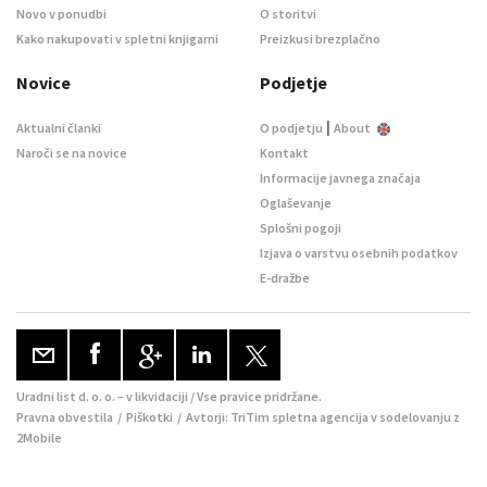
Novo v ponudbi
O storitvi
Kako nakupovati v spletni knjigarni
Preizkusi brezplačno
Novice
Podjetje
|
Aktualni članki
O podjetju
About
Naroči se na novice
Kontakt
Informacije javnega značaja
Oglaševanje
Splošni pogoji
Izjava o varstvu osebnih podatkov
E-dražbe
Uradni list d. o. o. – v likvidaciji / Vse pravice pridržane.
Pravna obvestila
/
Piškotki
/ Avtorji:
TriTim spletna agencija
v sodelovanju z
2Mobile