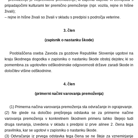
pripadajočimi kulturami ter premično premoženje (npr. vozila, rejne in hišne
živali);
– rejne in hišne živali so živali v skladu s predpisi s področja veterine.
3. člen
(zapisnik o nastanku škode)
Pooblaščena oseba Zavoda za gozdove Republike Slovenije ugotovi na
kraju škodnega dogodka v zapisniku o nastanku škode obstoj dejstev, ki so
pomembna za ugotovitev odškodninske odgovornosti države zaradi škode in
določitev višine odškodnine.
4. člen
(primerni načini varovanja premoženja)
(1) Primerna načina varovanja premoženja sta odvračanje in ograjevanje.
(2) Ne glede na določbo prejšnjega odstavka se za primerne načine
varovanja premoženja v konkretnem škodnem primeru lahko štejejo tudi
druga ravnanja, izvedena v skladu s predpisi iz prve alinee 2. člena tega
pravilnika, kar se ugotovi v zapisniku o nastanku škode.
(3) Odvračanje iz prvega odstavka tega člena se ne šteje za vznemirjanje