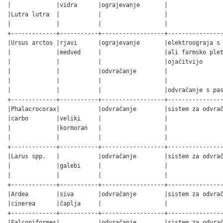
|             |vidra      |ograjevanje       |                
|Lutra lutra  |           |                  |                
|             |           |                  |                
+-------------+-----------+------------------+----------------
|Ursus arctos |rjavi      |ograjevanje       |elektroograja s 
|             |medved     |                  |ali farmsko plet
|             |           |                  |ojačitvijo      
|             |           |odvračanje        |                
|             |           |                  |                
|             |           |                  |odvračanje s pas
+-------------+-----------+------------------+----------------
|Phalacrocorax|           |odvračanje        |sistem za odvrač
|carbo        |veliki     |                  |                
|             |kormoran   |                  |                
|             |           |                  |                
+-------------+-----------+------------------+----------------
|Larus spp.   |           |odvračanje        |sistem za odvrač
|             |galebi     |                  |                
|             |           |                  |                
+-------------+-----------+------------------+----------------
|Ardea        |siva       |odvračanje        |sistem za odvrač
|cinerea      |čaplja     |                  |                
+-------------+-----------+------------------+----------------
|Falconiformes|           |odvračanje        |sistem za odvrač