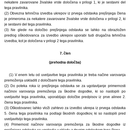
nekatere zavarovane živalske vrste določena v prilogi 1, ki je sestavni del
tega pravilnika.
(2) Obvezna tehnična izvedba ukrepov iz prvega odstavka prejšnjega člena
je primeroma za nekatere zavarovane živalske vrste določena v prilogi 2, ki
je sestavni del tega pravilnika.
(3) Ne glede na določbo prejšnjega odstavka se lahko na obrazložen
predlog oškodovanca za izvedbo ukrepov uporabi tudi drugačna tehnična
izvedba, kot je določena v prilogi 2 tega pravilnika.
7. člen
(prehodna določba)
(1) V enem letu od uveljavitve tega pravilnika je treba načine varovanja
premoženja uskladiti z določbami tega pravilnika.
(2) Do poteka roka iz prejšnjega odstavka se za ugotavljanje primernosti
načinov varovanja premoženja za škodne dogodke, ki so nastopili po
uveljavitvi tega pravilnika, uporabljajo določbe predpisov iz prve alinee 2.
člena tega pravilnika.
(3) Oškodovanec lahko vloži zahtevo za izvedbo ukrepa iz prvega odstavka
5. člena tega pravilnika na podlagi škodnih dogodkov, ki so nastopili pred
uveljavitvijo tega pravilnika.
(4) Primernost načinov varovanja premoženja za škodne dogodke iz
prejšnjega odstavka se ugotavlja v skladu z drugim odstavkom tega člena.