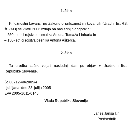
1. člen
Priložnostni kovanci po Zakonu o priložnostnih kovancih (Uradni list RS,
št. 7/93) se v letu 2006 izdajo ob naslednjih dogodkih:
– 250-letnici rojstva dramatika Antona Tomaža Linharta in
– 150-letnici rojstva pesnika Antona Aškerca.
2. člen
Ta uredba začne veljati naslednji dan po objavi v Uradnem listu
Republike Slovenije.
Št. 00712-40/2005/4
Ljubljana, dne 28. julija 2005.
EVA 2005-1611-0145
Vlada Republike Slovenije
Janez Janša l. r.
Predsednik