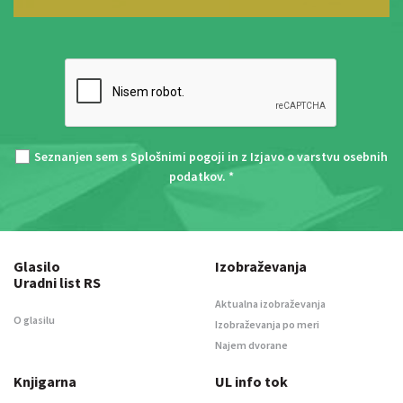
Seznanjen sem s
Splošnimi pogoji
in z
Izjavo o varstvu osebnih
podatkov
. *
Glasilo
Izobraževanja
Uradni list RS
Aktualna izobraževanja
O glasilu
Izobraževanja po meri
Najem dvorane
Knjigarna
UL info tok