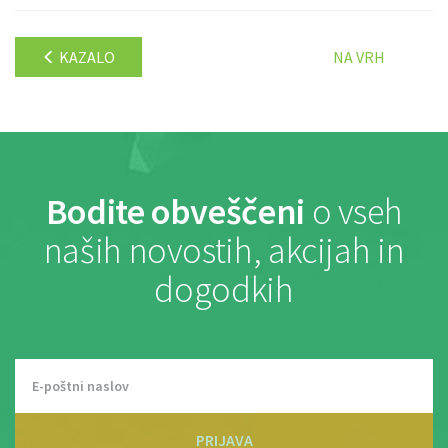
KAZALO
NA VRH
Bodite obveščeni
o vseh
naših novostih, akcijah in
dogodkih
PRIJAVA