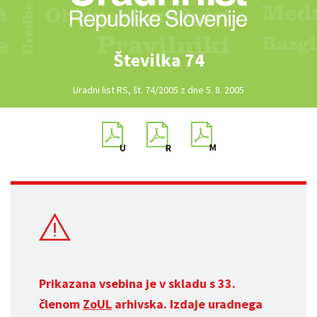
Številka 74
Uradni list RS, št. 74/2005 z dne 5. 8. 2005
Prikazana vsebina je v skladu s 33.
členom
ZoUL
arhivska. Izdaje uradnega