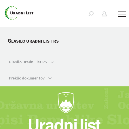
G
LASILO URADNI LIST RS
Glasilo Uradni list RS
Preklic dokumentov