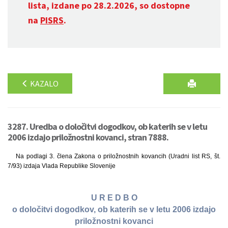
lista, izdane po 28.2.2026, so dostopne
na
PISRS
.
KAZALO
3287. Uredba o določitvi dogodkov, ob katerih se v letu
2006 izdajo priložnostni kovanci, stran 7888.
Na podlagi 3. člena Zakona o priložnostnih kovancih (Uradni list RS, št.
7/93) izdaja Vlada Republike Slovenije
U R E D B O
o določitvi dogodkov, ob katerih se v letu 2006 izdajo
priložnostni kovanci