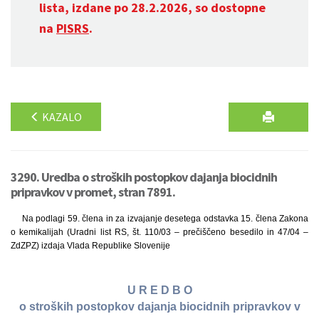
lista, izdane po 28.2.2026, so dostopne
na
PISRS
.
KAZALO
3290. Uredba o stroških postopkov dajanja biocidnih
pripravkov v promet, stran 7891.
Na podlagi 59. člena in za izvajanje desetega odstavka 15. člena Zakona
o kemikalijah (Uradni list RS, št. 110/03 – prečiščeno besedilo in 47/04 –
ZdZPZ) izdaja Vlada Republike Slovenije
U R E D B O
o stroških postopkov dajanja biocidnih pripravkov v