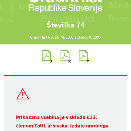
Številka 74
Uradni list RS, št. 74/2005 z dne 5. 8. 2005
Prikazana vsebina je v skladu s 33.
členom
ZoUL
arhivska. Izdaje uradnega