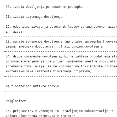
+-------------------------------------------------------------
|10. izdaja dovoljenja po posebnem postopku                   
+-------------------------------------------------------------
|11. izdaja izjemnega dovoljenja                              
+-------------------------------------------------------------
|12. odobritev izvajanja določenih testov za znanstvene razisk
|in razvoj                                                    
+-------------------------------------------------------------
|13. manjše spremembe dovoljenja (na primer sprememba trgovske
|imena, imetnika dovoljenja,...) ali odvzem dovoljenja        
+-------------------------------------------------------------
|14. druge spremembe dovoljenja, ki ne zahtevajo dodatnega ali
|ponovnega ocenjevanja (na primer sprememba inertne snovi ali 
|sprememba formulacije, ki ne vplivajo na toksikološke oziroma
|ekotoksikološke lastnosti biocidnega pripravka,...)          
+-------------------------------------------------------------
|                                                             
|b) z obstoječo aktivno snovjo:                               
+-------------------------------------------------------------
|                                                             
|Priglasitev                                                  
+-------------------------------------------------------------
|15. priglasitev z vodenjem in upravljanjem dokumentacije in  
|vpisom biocidnega pripravka v register                       