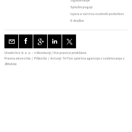
Oglaševanje
Splošni pogoji
Izjava o varstvu osebnih podatkov
E-dražbe
Uradni list d. o. o. – v likvidaciji / Vse pravice pridržane.
Pravna obvestila
/
Piškotki
/ Avtorji:
TriTim spletna agencija
v sodelovanju z
2Mobile