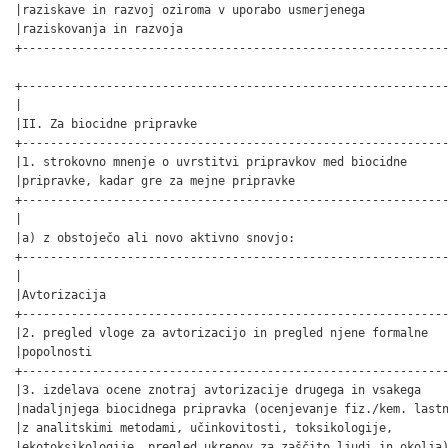
|raziskave in razvoj oziroma v uporabo usmerjenega            
|raziskovanja in razvoja                                      
+-------------------------------------------------------------
+-------------------------------------------------------------
|                                                             
|II. Za biocidne pripravke                                    
+-------------------------------------------------------------
|1. strokovno mnenje o uvrstitvi pripravkov med biocidne      
|pripravke, kadar gre za mejne pripravke                      
+-------------------------------------------------------------
|                                                             
|a) z obstoječo ali novo aktivno snovjo:                      
+-------------------------------------------------------------
|                                                             
|Avtorizacija                                                 
+-------------------------------------------------------------
|2. pregled vloge za avtorizacijo in pregled njene formalne   
|popolnosti                                                   
+-------------------------------------------------------------
|3. izdelava ocene znotraj avtorizacije drugega in vsakega    
|nadaljnjega biocidnega pripravka (ocenjevanje fiz./kem. lastn
|z analitskimi metodami, učinkovitosti, toksikologije,        
|ekotoksikologije, pregled ukrepov za zaščito ljudi in okolja)