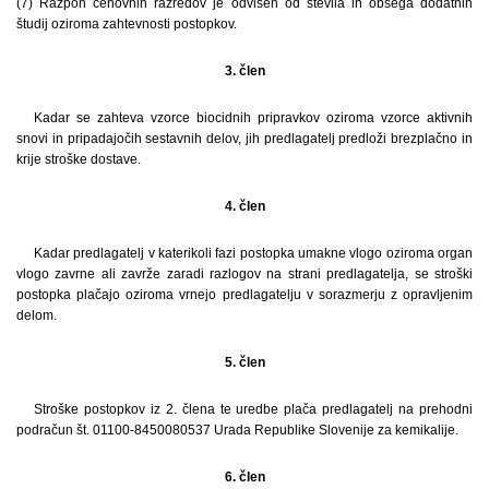
(7) Razpon cenovnih razredov je odvisen od števila in obsega dodatnih
študij oziroma zahtevnosti postopkov.
3. člen
Kadar se zahteva vzorce biocidnih pripravkov oziroma vzorce aktivnih
snovi in pripadajočih sestavnih delov, jih predlagatelj predloži brezplačno in
krije stroške dostave.
4. člen
Kadar predlagatelj v katerikoli fazi postopka umakne vlogo oziroma organ
vlogo zavrne ali zavrže zaradi razlogov na strani predlagatelja, se stroški
postopka plačajo oziroma vrnejo predlagatelju v sorazmerju z opravljenim
delom.
5. člen
Stroške postopkov iz 2. člena te uredbe plača predlagatelj na prehodni
podračun št. 01100-8450080537 Urada Republike Slovenije za kemikalije.
6. člen