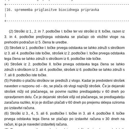
+-------------------------------------------------------------
|16. sprememba priglasitve biocidnega pripravka               
|                                                             
+------------------------------------------------------------
(2) Stroški iz 1., 2. in 7. podtočke I. točke ter vsi stroški iz II. točke, razen iz
3. in 4. podtočke prejšnjega odstavka se plačajo ob vložitvi vloge na
prehodni podračun iz 5. člena te uredbe.
(3) Strošek iz 1. podtočke I. točke prvega odstavka se lahko združi s stroškom
iz 3. ali 4. podtočke iste točke, strošek iz 2. podtočke I. točke prvega odstavka
tega člena se lahko združi s stroškom iz 6. podtočke iste točke.
(4) Strošek iz 2. podtočke II. točke prvega odstavka tega člena se lahko
združi s stroškom iz 3. ali 4. podtočke, strošek iz 6. podtočke se lahko združi s
7. ali 8. podtočko iste točke.
(5) Potrdilo o plačilu stroškov se predloži z vlogo. Kadar je predvideni strošek
naveden v razponu od – do, se plača ob vlogi najnižji strošek. Če je dejanski
strošek nižji od plačanega, se povrne razliko predlagatelju v 60 dneh po
opravljenem delu. Če je dejanski strošek višji od plačanega, se predlagatelju
zaračuna razliko, ki jo je dolžan plačati v 60 dneh po prejemu sklepa oziroma
po izstavitvi računa.
(6) Stroški iz 3., 4., 5. ali 6. podtočke I. točke in 3. ali 4. podtočke II. točke
prvega odstavka tega člena se plačajo po izstavitvi računa v 30 dneh na
račun, ki ga je navedel izstavitelj računa.