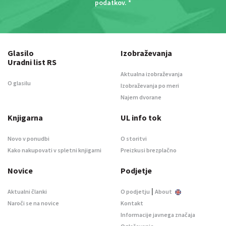
podatkov
. *
Glasilo
Izobraževanja
Uradni list RS
Aktualna izobraževanja
O glasilu
Izobraževanja po meri
Najem dvorane
Knjigarna
UL info tok
Novo v ponudbi
O storitvi
Kako nakupovati v spletni knjigarni
Preizkusi brezplačno
Novice
Podjetje
|
Aktualni članki
O podjetju
About
Naroči se na novice
Kontakt
Informacije javnega značaja