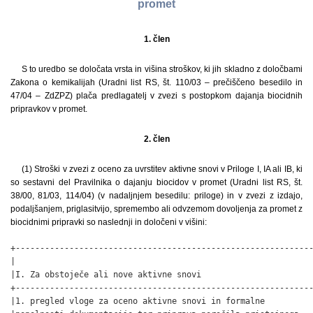
promet
1. člen
S to uredbo se določata vrsta in višina stroškov, ki jih skladno z določbami
Zakona o kemikalijah (Uradni list RS, št. 110/03 – prečiščeno besedilo in
47/04 – ZdZPZ) plača predlagatelj v zvezi s postopkom dajanja biocidnih
pripravkov v promet.
2. člen
(1) Stroški v zvezi z oceno za uvrstitev aktivne snovi v Priloge I, IA ali IB, ki
so sestavni del Pravilnika o dajanju biocidov v promet (Uradni list RS, št.
38/00, 81/03, 114/04) (v nadaljnjem besedilu: priloge) in v zvezi z izdajo,
podaljšanjem, priglasitvijo, spremembo ali odvzemom dovoljenja za promet z
biocidnimi pripravki so naslednji in določeni v višini:
+-------------------------------------------------------------
|                                                             
|I. Za obstoječe ali nove aktivne snovi                       
+-------------------------------------------------------------
|1. pregled vloge za oceno aktivne snovi in formalne          