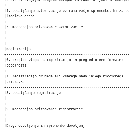
+-------------------------------------------------------------
|4. podaljšanje avtorizacije oziroma večje spremembe, ki zahte
|izdelavo ocene                                               
+-------------------------------------------------------------
|5. medsebojno priznavanje avtorizacije                       
|                                                             
+-------------------------------------------------------------
|                                                             
|Registracija                                                 
+-------------------------------------------------------------
|6. pregled vloge za registracijo in pregled njene formalne   
|popolnosti                                                   
+-------------------------------------------------------------
|7. registracijo drugega ali vsakega nadaljnjega biocidnega   
|pripravka                                                    
+-------------------------------------------------------------
|8. podaljšanje registracije                                  
|                                                             
+-------------------------------------------------------------
|9. medsebojno priznavanje registracije                       
+-------------------------------------------------------------
|                                                             
|Druga dovoljenja in spremembe dovoljenj                      