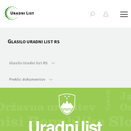
G
LASILO URADNI LIST RS
Glasilo Uradni list RS
Preklic dokumentov