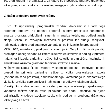
30. drugi organi in organizacije, za katere se v postopku priprave državnega
lokacijskega načrta izkaže, da rešitve posegajo v njihovo delovno področje.
V. Način pridobitve strokovnih rešitev
V.1 Ob upoštevanju programskih izhodišč, določenih v II. točki tega
programa priprave, na podlagi priporočil s prve prostorske konference,
analize prostora, pridobljenih smernic in analize le-teh, na podlagi analiz
stanja, teženj in razvojnih možnosti v prostoru ter študije ranljivosti,
načrtovalec lahko predlaga nove variante ali optimizacije že predlaganih.
MOP UPR, ministrstvo, pristojno za energijo in Geoplin plinovodi potrdijo
predlagan obseg variant, za katere izdelovalec strokovnih podlag v primerni
natančnosti izdela variantne rešitve kot celovite urbanistične, krajinske in
arhitekturne oziroma gradbeno tehnične strokovne rešitve.
Načrtovalec izdela študijo variant, v kateri na podlagi strokovnih podlag
presodi in primerja variantne rešitve z vidika prostorskega razvoja
(racionalna raba prostora), s funkcionalnega, varstvenega in ekonomskega
vidika ter z vidika sprejemljivosti načrtovanih ureditev v lokalnem okolju.
V zaključku študije variant načrtovalec predlaga in utemelji najustreznejšo
variantno rešitev poteka trase plinovoda ter poda usmeritve za njeno
optimizacijo v sklopu izdelave strokovnih podlag in predloga državnega
lokacijskega načrta.