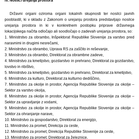
IV. Nosilci urejanja prostora
Državni organi oziroma organi lokalnih skupnosti ter nosilci javnih
pooblastil, ki v skladu z Zakonom o urejanju prostora predstavljajo nosilce
urejanja prostora in ki v konkretnem postopku priprave državnega
lokacijskega načrta odločajo ali soodločajo o zadevah urejanja prostora, so:
1. Ministrstvo za obrambo, Inšpektorat Republike Slovenije za varstvo pred
naravnimi in drugimi nesrečami,
2. Ministrstvo za obrambo, Uprava RS za zaščito in reševanje,
3. Ministrstvo za obrambo, Direktorat za obrambne zadeve,
4. Ministrstvo za kmetijstvo, gozdarstvo in prehrano, Direktorat za gozdarstvo,
lovstvo in ribištvo,
5. Ministrstvo za kmetijstvo, gozdarstvo in prehrano, Direktorat za kmetijstvo,
6. Ministrstvo za kulturo, Direktorat za kulturno dediščino,
7. Ministrstvo za okolje in prostor, Agencija Republike Slovenije za okolje –
Sektor za varstvo okolja,
8. Ministrstvo za okolje in prostor, Agencija Republike Slovenije za okolje –
Sektor za upravljanje z vodami,
9. Ministrstvo za okolje in prostor, Agencija Republike Slovenije za okolje –
Sektor za ohranjanje narave,
10. Ministrstvo za gospodarstvo, Direktorat za energijo,
11. Ministrstvo za promet, Direkcija za ceste,
12. Ministrstvo za promet, Direkcija Republike Slovenije za ceste,
13. Ministrstvo za promet, Direktorat za železnice,