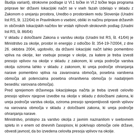
študija variant), strokovne podlage iz VI.1 točke in VI.2 točke tega programa
priprave ter državni lokacijski načrt se v vseh fazah izdelajo v skladu z
Zakonom o urejanju prostora, Uredbo o prostorskem redu Slovenije (Uradni
list RS, št. 122/04) in Pravilnikom o vsebini, obliki in načinu priprave državnih
in občinskih lokacijskih načrtov ter vrstah njihovih strokovnih podlag (Uradni
list RS, št. 86/04)
V skladu z določbami Zakona o varstvu okolja (Uradni list RS, št. 41/04) je
Ministrstvo za okolje, prostor in energijo z odločbo št. 354-19-7/2004, z dne
26. oktobra 2004, ugotovilo, da državni lokacijski načrt lahko pomembno
vpliva na okolje, ker vsebuje posege v okolje, za katere je treba izvesti
presojo vplivov na okolje v skladu z zakonom, ki ureja področje varstva
okolja oziroma lahko v skladu z zakonom, ki ureja področje ohranjanja
narave pomembno vpliva na zavarovana območja, posebna varstvena
območja ali potencialna posebna ohranitvena območja (v nadaljnjem
besedilu: varovana območja).
Pred sprejemom državnega lokacijskega načrta je treba izvesti celovito
presojo vplivov njegove izvedbe na okolje v skladu z določbami zakona, ki
ureja področje varstva okolja, oziroma presojo sprejemljivosti njenih vplivov
na varovana območja v skladu z določbami zakona, ki ureja področje
ohranjanja narave.
Ministrstvo, pristojno za varstvo okolja z javnim naznanilom v svetovnem
spletu in v enem od dnevnih časopisov, ki pokrivajo območje cele države,
obvesti javnost, da bo izvedena celovita presoja vplivov na okolje.