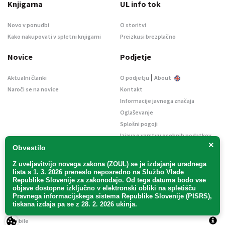
Knjigarna
UL info tok
Novo v ponudbi
O storitvi
Kako nakupovati v spletni knjigarni
Preizkusi brezplačno
Novice
Podjetje
|
Aktualni članki
O podjetju
About
Naroči se na novice
Kontakt
Informacije javnega značaja
Oglaševanje
Splošni pogoji
Izjava o varstvu osebnih podatkov
×
E-dražbe
Obvestilo
Z uveljavitvijo
novega zakona (ZOUL)
se je
izdajanje uradnega
lista s 1. 3. 2026 preneslo
neposredno
na Službo Vlade
Republike Slovenije za zakonodajo
. Od tega datuma bodo vse
objave dostopne izključno v elektronski obliki na spletišču
Pravnega informacijskega sistema Republike Slovenije (PISRS),
Uradni list d. o. o. – v likvidaciji / Vse pravice pridržane.
tiskana izdaja pa se z 28. 2. 2026 ukinja.
Pravna obvestila
/
Piškotki
/ Avtorji:
TriTim spletna agencija
v sodelovanju z
2Mobile