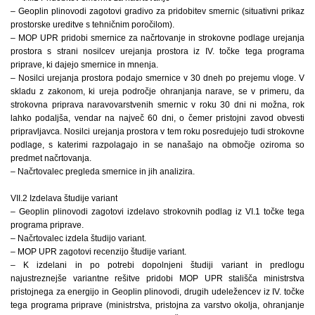
– Geoplin plinovodi zagotovi gradivo za pridobitev smernic (situativni prikaz
prostorske ureditve s tehničnim poročilom).
– MOP UPR pridobi smernice za načrtovanje in strokovne podlage urejanja
prostora s strani nosilcev urejanja prostora iz IV. točke tega programa
priprave, ki dajejo smernice in mnenja.
– Nosilci urejanja prostora podajo smernice v 30 dneh po prejemu vloge. V
skladu z zakonom, ki ureja področje ohranjanja narave, se v primeru, da
strokovna priprava naravovarstvenih smernic v roku 30 dni ni možna, rok
lahko podaljša, vendar na največ 60 dni, o čemer pristojni zavod obvesti
pripravljavca. Nosilci urejanja prostora v tem roku posredujejo tudi strokovne
podlage, s katerimi razpolagajo in se nanašajo na območje oziroma so
predmet načrtovanja.
– Načrtovalec pregleda smernice in jih analizira.
VII.2 Izdelava študije variant
– Geoplin plinovodi zagotovi izdelavo strokovnih podlag iz VI.1 točke tega
programa priprave.
– Načrtovalec izdela študijo variant.
– MOP UPR zagotovi recenzijo študije variant.
– K izdelani in po potrebi dopolnjeni študiji variant in predlogu
najustreznejše variantne rešitve pridobi MOP UPR stališča ministrstva
pristojnega za energijo in Geoplin plinovodi, drugih udeležencev iz IV. točke
tega programa priprave (ministrstva, pristojna za varstvo okolja, ohranjanje