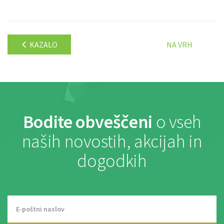
KAZALO
NA VRH
Bodite obveščeni
o vseh
naših novostih, akcijah in
dogodkih