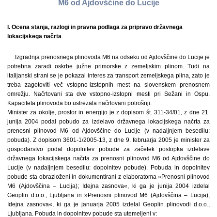
M6 od Ajdovščine do Lucije
I. Ocena stanja, razlogi in pravna podlaga za pripravo državnega
lokacijskega načrta
Izgradnja prenosnega plinovoda M6 na odseku od Ajdovščine do Lucije je
potrebna zaradi oskrbe južne primorske z zemeljskim plinom. Tudi na
italijanski strani se je pokazal interes za transport zemeljskega plina, zato je
treba zagotoviti več vstopno-izstopnih mest na slovenskem prenosnem
omrežju. Načrtovani sta dve vstopno-izstopni mesti pri Sežani in Ospu.
Kapaciteta plinovoda bo ustrezala načrtovani potrošnji.
Minister za okolje, prostor in energijo je z dopisom št. 311-34/01, z dne 21.
junija 2004 podal pobudo za izdelavo državnega lokacijskega načrta za
prenosni plinovod M6 od Ajdovščine do Lucije (v nadaljnjem besedilu:
pobuda). Z dopisom 3601-1/2005-13, z dne 9. februarja 2005 je minister za
gospodarstvo podal dopolnitev pobude za začetek postopka izdelave
državnega lokacijskega načrta za prenosni plinovod M6 od Ajdovščine do
Lucije (v nadaljnjem besedilu: dopolnitev pobude). Pobuda in dopolnitev
pobude sta obrazloženi in dokumentirani z elaboratoma »Prenosni plinovod
M6 (Ajdovščina – Lucija); Idejna zasnova«, ki ga je junija 2004 izdelal
Geoplin d.o.o., Ljubljana in »Prenosni plinovod M6 (Ajdovščina – Lucija);
Idejna zasnova«, ki ga je januarja 2005 izdelal Geoplin plinovodi d.o.o.,
Ljubljana. Pobuda in dopolnitev pobude sta utemeljeni v: