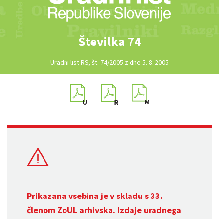
Številka 74
Uradni list RS, št. 74/2005 z dne 5. 8. 2005
Prikazana vsebina je v skladu s 33.
členom
ZoUL
arhivska. Izdaje uradnega