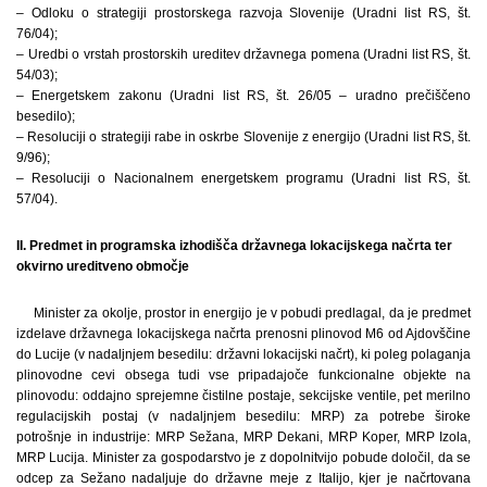
– Odloku o strategiji prostorskega razvoja Slovenije (Uradni list RS, št.
76/04);
– Uredbi o vrstah prostorskih ureditev državnega pomena (Uradni list RS, št.
54/03);
– Energetskem zakonu (Uradni list RS, št. 26/05 – uradno prečiščeno
besedilo);
– Resoluciji o strategiji rabe in oskrbe Slovenije z energijo (Uradni list RS, št.
9/96);
– Resoluciji o Nacionalnem energetskem programu (Uradni list RS, št.
57/04).
II. Predmet in programska izhodišča državnega lokacijskega načrta ter
okvirno ureditveno območje
Minister za okolje, prostor in energijo je v pobudi predlagal, da je predmet
izdelave državnega lokacijskega načrta prenosni plinovod M6 od Ajdovščine
do Lucije (v nadaljnjem besedilu: državni lokacijski načrt), ki poleg polaganja
plinovodne cevi obsega tudi vse pripadajoče funkcionalne objekte na
plinovodu: oddajno sprejemne čistilne postaje, sekcijske ventile, pet merilno
regulacijskih postaj (v nadaljnjem besedilu: MRP) za potrebe široke
potrošnje in industrije: MRP Sežana, MRP Dekani, MRP Koper, MRP Izola,
MRP Lucija. Minister za gospodarstvo je z dopolnitvijo pobude določil, da se
odcep za Sežano nadaljuje do državne meje z Italijo, kjer je načrtovana