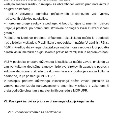
– idejna zasnova rešitev in ukrepov za obrambo ter varstvo pred naravnimi in
drugimi nesrečami;
– prikaz vplivnega območja pričakovanih posameznih vrst vplivov
načrtovanih objektov na okolico;
– morebitne druge strokovne podlage, ki bodo izhajale iz smernic nosilcev
urejanja prostora, po potrebi tudi strokovne podlage v zvezi z ukrepi v času
gradnje.
Podlaga za izdelavo predloga državnega lokacijskega načrta je geodetski
načrt, izdelan v skladu s Pravilnikom o geodetskem načrtu (Uradni list RS, št.
40/04). Predlog državnega lokacijskega načrta mora vsebovati tudi podatke
o lastnikih in imetnikih drugih stvarnih pravic na zemljiščih in nepremičninah.
VI.3 V postopku priprave državnega lokacijskega načrta zavod, pristojen za
varstvo kulturne dediščine zagotovi izdelavo strokovnih zasnov s področja
kulturne dediščine v skladu z zakonom, ki ureja področje varstva kulturne
dediščine, in jih posreduje MOP UPR.
V postopku priprave državnega lokacijskega načrta zavod, pristojen za
varstvo narave izdela naravovarstvene smernice v skladu z zakonom, ki
ureja področje ohranjanja narave, in jih posreduje MOP UPR.
VII. Postopek in roki za pripravo državnega lokacijskega načrta
VII.1 Pridobitev smernic za načrtovanje