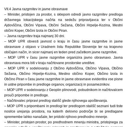
VII.4 Javna razgrnitev in javne obravnave
– Minister, pristojen za prostor, s sklepom odredi javno razgrnitev predloga
državnega lokacijskega načrta na sedežu pripravljavca ter v Občini
Ajdovščina, Občini Vipava, Občini Sežana, Občini Hrpelje-Kozina, Mestni
občini Koper, Občini Izola in Občini Piran.
– Javna razgrnitev traja najmanj 30 dni.
– MOP UPR obvesti javnost o kraju in času javne razgrnitve in javne
obravnave z objavo v Uradnem listu Republike Slovenije ter na krajevno
običajen način, in sicer najmanj en teden pred začetkom javne razgrnitve.
– MOP UPR v času javne razgrnitve organizira javno obravnavo. Javna
obravnava mora biti v kraju načrtovane prostorske ureditve.
– MOP UPR v sodelovanju z Občino Ajdovščina, Občino Vipava, Občino
Sežana, Občino Hrpelje-Kozina, Mestno občino Koper, Občino Izola in
Občino Piran v času javne razgrnitve in javne obravnave evidentira vse pisne
in ustne pripombe in predloge organov, organizacij in posameznikov.
– MOP UPR v sodelovanju z Geoplin plinovodi, pobudnikom in načrtovalcem
prouči pripombe in predloge.
– Načrtovalec pripravi predlog stališč glede njihovega upoštevanja.
– MOP UPR s pripombami in predlogi ter predlogom stališč seznani tudi tiste
nosilce urejanja prostora, na katerih delovno področje bi se predlagane
spremembe lahko nanašale, ter pridobi njihovo predhodno mnenje.
– Minister, pristojen prostor, po predhodnem mnenju ministra, pristojnega za