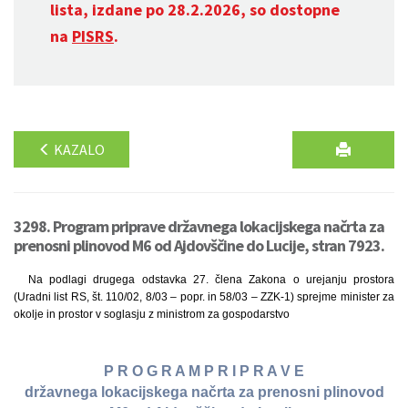
lista, izdane po 28.2.2026, so dostopne
na
PISRS
.
KAZALO
3298. Program priprave državnega lokacijskega načrta za
prenosni plinovod M6 od Ajdovščine do Lucije, stran 7923.
Na podlagi drugega odstavka 27. člena Zakona o urejanju prostora
(Uradni list RS, št. 110/02, 8/03 – popr. in 58/03 – ZZK-1) sprejme minister za
okolje in prostor v soglasju z ministrom za gospodarstvo
P R O G R A M P R I P R A V E
državnega lokacijskega načrta za prenosni plinovod