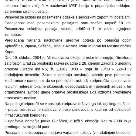
oziroma Lucijo zaključi v načrtovani MRP Lucija s pripadajočo oddajno-
sprejemno čistilno postajo.
Plinovod se razdeli na posamezne odseke s sekcijskimi zapornimi postajami.
Oddaljenost med posameznimi postajami sme znašati največ 18 km.
Posamezna sekcijska postaja zaseda približno 1 ar veliko ograjeno
zemljišče.
Predlagana varianta načrtovane ureditve poteka po območju občin
Ajdovščina, Vipava, Sežana, Hrpelje-Kozina, Izola in Piran ter Mestne občine
Koper.
Dne 19. oktobra 2004 je Ministrstvo za okolje, prostor in energijo, Direktorat
za prostor, Urad za prostorski razvoj skladno z 28. členom Zakona o urejanju
prostora (Uradni list RS, št. 110/02, 8/03 – popr. in 58/03 – ZZK-1; v
nadaljnjem besedilu: Zakon o urejanju prostora) sklicalo prvo prostorsko
konferenco z namenom, da se pridobijo in uskladijo priporočila, usmeritve in
legitimni interesi lokalne skupnosti, gospodarstva in interesnih združenj ter
organizirane javnosti glede priprave prostorskega akta oziroma predvidene
prostorske ureditve.
Na podlagi priporočil se v postopku priprave državnega lokacijskega načrta:
– prouči združevanje načrtovane trase plinovoda, s katerim od obstoječih
infrastrukturnih koridorjev;
– upošteva območja parka Glinščica, ki leži v območju Natura 2000 in je
predlagan za krajinski park.
Presoja in medsebojna primerjava variantnih rešitev (v nadaljnjem besedilu: