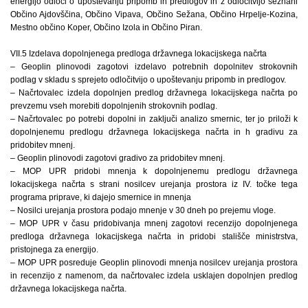
energijo odloči o upoštevanju pripomb in predlogov in z odločitvijo seznani
Občino Ajdovščina, Občino Vipava, Občino Sežana, Občino Hrpelje-Kozina,
Mestno občino Koper, Občino Izola in Občino Piran.
VII.5 Izdelava dopolnjenega predloga državnega lokacijskega načrta
– Geoplin plinovodi zagotovi izdelavo potrebnih dopolnitev strokovnih
podlag v skladu s sprejeto odločitvijo o upoštevanju pripomb in predlogov.
– Načrtovalec izdela dopolnjen predlog državnega lokacijskega načrta po
prevzemu vseh morebiti dopolnjenih strokovnih podlag.
– Načrtovalec po potrebi dopolni in zaključi analizo smernic, ter jo priloži k
dopolnjenemu predlogu državnega lokacijskega načrta in h gradivu za
pridobitev mnenj.
– Geoplin plinovodi zagotovi gradivo za pridobitev mnenj.
– MOP UPR pridobi mnenja k dopolnjenemu predlogu državnega
lokacijskega načrta s strani nosilcev urejanja prostora iz IV. točke tega
programa priprave, ki dajejo smernice in mnenja
– Nosilci urejanja prostora podajo mnenje v 30 dneh po prejemu vloge.
– MOP UPR v času pridobivanja mnenj zagotovi recenzijo dopolnjenega
predloga državnega lokacijskega načrta in pridobi stališče ministrstva,
pristojnega za energijo.
– MOP UPR posreduje Geoplin plinovodi mnenja nosilcev urejanja prostora
in recenzijo z namenom, da načrtovalec izdela usklajen dopolnjen predlog
državnega lokacijskega načrta.