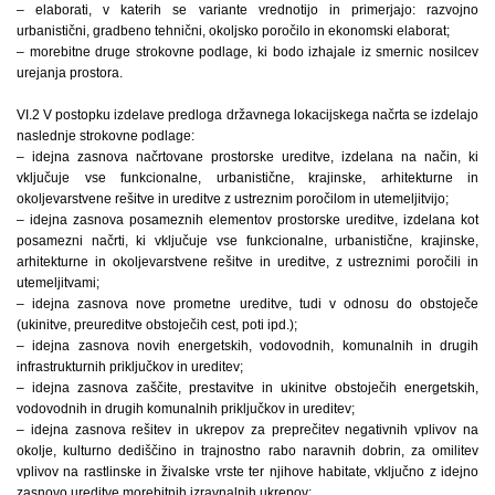
– elaborati, v katerih se variante vrednotijo in primerjajo: razvojno
urbanistični, gradbeno tehnični, okoljsko poročilo in ekonomski elaborat;
– morebitne druge strokovne podlage, ki bodo izhajale iz smernic nosilcev
urejanja prostora.
VI.2 V postopku izdelave predloga državnega lokacijskega načrta se izdelajo
naslednje strokovne podlage:
– idejna zasnova načrtovane prostorske ureditve, izdelana na način, ki
vključuje vse funkcionalne, urbanistične, krajinske, arhitekturne in
okoljevarstvene rešitve in ureditve z ustreznim poročilom in utemeljitvijo;
– idejna zasnova posameznih elementov prostorske ureditve, izdelana kot
posamezni načrti, ki vključuje vse funkcionalne, urbanistične, krajinske,
arhitekturne in okoljevarstvene rešitve in ureditve, z ustreznimi poročili in
utemeljitvami;
– idejna zasnova nove prometne ureditve, tudi v odnosu do obstoječe
(ukinitve, preureditve obstoječih cest, poti ipd.);
– idejna zasnova novih energetskih, vodovodnih, komunalnih in drugih
infrastrukturnih priključkov in ureditev;
– idejna zasnova zaščite, prestavitve in ukinitve obstoječih energetskih,
vodovodnih in drugih komunalnih priključkov in ureditev;
– idejna zasnova rešitev in ukrepov za preprečitev negativnih vplivov na
okolje, kulturno dediščino in trajnostno rabo naravnih dobrin, za omilitev
vplivov na rastlinske in živalske vrste ter njihove habitate, vključno z idejno
zasnovo ureditve morebitnih izravnalnih ukrepov;