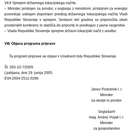
VII.6 Sprejem državnega lokacijskega načrta
– Minister, pristojen za prostor, v soglasju z ministrom, pristojnim za energijo
posreduje usklajen dopolnjen predlog državnega lokacijskega načrta Vladi
Republike Slovenije v sprejem. Sestavni del gradiva so priporočila obeh
prostorskih konferenc in stališča do pripomb in predlogov z javne razgrnitve.
– Vlada Republike Slovenije sprejme državni lokacijski načrt z uredbo.
VIII. Objava programa priprave
Ta program priprave se objavi v Uradnem listu Republike Slovenije.
Št. 350-10-7/2005
Ljubljana, dne 29. junija 2005.
EVA 2004-2511-0286
Janez Podobnik l. r.
Minister
za okolje in prostor
Soglašam!
mag. Andrej Vizjak l. r.
Minister
za gospodarstvo