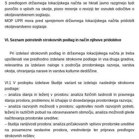
S predlogom državnega lokacijskega načrta se hkrati javno razgrnejo tudi
poročilo o vplivih na okolje, pisno mnenje o reviziji ter osnutek odločitve o
okoljevarstvenem soglasju.
MOP UPR mora pred sprejemom državnega lokacijskega načrta pridobiti
okoljevarstveno soglasje.
VI. Seznam potrebnih strokovnih podlag in način njihove pridobitve
Pri izdelavi strokovnih podlag in državnega lokacijskega načrta je treba
upoštevati vse predhodno izdelane strokovne podlage in vsa druga gradiva,
relevantna za izdelavo naloge s področja prostorskega razvoja, varstva
okolja, ohranjanja narave in varstva kulturne dediščine.
VI.1 V postopku izdelave študije variant se izdelajo naslednje strokovne
podlage:
– analiza stanja in teženj v prostoru: analiza fizičnih lastnosti in pravnega
stanja prostora, problemov, ki izhajajo iz dosedanjega prostorskega razvoja;
– analiza razvojnih možnosti v prostoru: ugotovitev novih razvojnih potreb,
teženj in različnih pobud na obravnavanem območju, analiza možnosti glede
načrtovanja prostorske ureditve;
– študija ranljivosti prostora: analiza pričakovanih vplivov prostorske ureditve
na posamezne sestavine prostora, vrednotenje ter priprava predlogov
strokovnih rešitev;