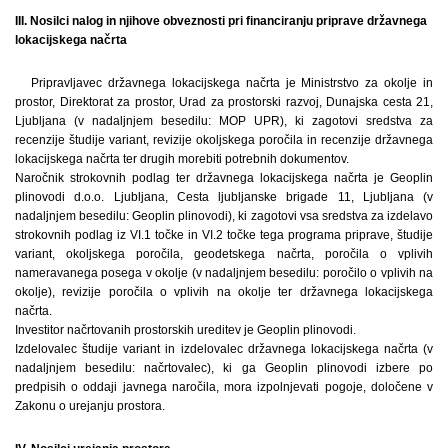
III. Nosilci nalog in njihove obveznosti pri financiranju priprave državnega
lokacijskega načrta
Pripravljavec državnega lokacijskega načrta je Ministrstvo za okolje in
prostor, Direktorat za prostor, Urad za prostorski razvoj, Dunajska cesta 21,
Ljubljana (v nadaljnjem besedilu: MOP UPR), ki zagotovi sredstva za
recenzije študije variant, revizije okoljskega poročila in recenzije državnega
lokacijskega načrta ter drugih morebiti potrebnih dokumentov.
Naročnik strokovnih podlag ter državnega lokacijskega načrta je Geoplin
plinovodi d.o.o. Ljubljana, Cesta ljubljanske brigade 11, Ljubljana (v
nadaljnjem besedilu: Geoplin plinovodi), ki zagotovi vsa sredstva za izdelavo
strokovnih podlag iz VI.1 točke in VI.2 točke tega programa priprave, študije
variant, okoljskega poročila, geodetskega načrta, poročila o vplivih
nameravanega posega v okolje (v nadaljnjem besedilu: poročilo o vplivih na
okolje), revizije poročila o vplivih na okolje ter državnega lokacijskega
načrta.
Investitor načrtovanih prostorskih ureditev je Geoplin plinovodi.
Izdelovalec študije variant in izdelovalec državnega lokacijskega načrta (v
nadaljnjem besedilu: načrtovalec), ki ga Geoplin plinovodi izbere po
predpisih o oddaji javnega naročila, mora izpolnjevati pogoje, določene v
Zakonu o urejanju prostora.