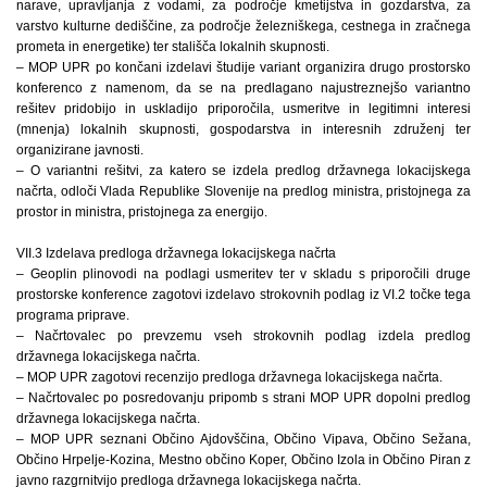
narave, upravljanja z vodami, za področje kmetijstva in gozdarstva, za
varstvo kulturne dediščine, za področje železniškega, cestnega in zračnega
prometa in energetike) ter stališča lokalnih skupnosti.
– MOP UPR po končani izdelavi študije variant organizira drugo prostorsko
konferenco z namenom, da se na predlagano najustreznejšo variantno
rešitev pridobijo in uskladijo priporočila, usmeritve in legitimni interesi
(mnenja) lokalnih skupnosti, gospodarstva in interesnih združenj ter
organizirane javnosti.
– O variantni rešitvi, za katero se izdela predlog državnega lokacijskega
načrta, odloči Vlada Republike Slovenije na predlog ministra, pristojnega za
prostor in ministra, pristojnega za energijo.
VII.3 Izdelava predloga državnega lokacijskega načrta
– Geoplin plinovodi na podlagi usmeritev ter v skladu s priporočili druge
prostorske konference zagotovi izdelavo strokovnih podlag iz VI.2 točke tega
programa priprave.
– Načrtovalec po prevzemu vseh strokovnih podlag izdela predlog
državnega lokacijskega načrta.
– MOP UPR zagotovi recenzijo predloga državnega lokacijskega načrta.
– Načrtovalec po posredovanju pripomb s strani MOP UPR dopolni predlog
državnega lokacijskega načrta.
– MOP UPR seznani Občino Ajdovščina, Občino Vipava, Občino Sežana,
Občino Hrpelje-Kozina, Mestno občino Koper, Občino Izola in Občino Piran z
javno razgrnitvijo predloga državnega lokacijskega načrta.