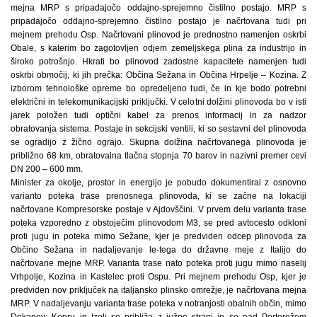
mejna MRP s pripadajočo oddajno-sprejemno čistilno postajo. MRP s
pripadajočo oddajno-sprejemno čistilno postajo je načrtovana tudi pri
mejnem prehodu Osp. Načrtovani plinovod je prednostno namenjen oskrbi
Obale, s katerim bo zagotovljen odjem zemeljskega plina za industrijo in
široko potrošnjo. Hkrati bo plinovod zadostne kapacitete namenjen tudi
oskrbi območij, ki jih prečka: Občina Sežana in Občina Hrpelje – Kozina. Z
izborom tehnološke opreme bo opredeljeno tudi, če in kje bodo potrebni
električni in telekomunikacijski priključki. V celotni dolžini plinovoda bo v isti
jarek položen tudi optični kabel za prenos informacij in za nadzor
obratovanja sistema. Postaje in sekcijski ventili, ki so sestavni del plinovoda
se ogradijo z žično ograjo. Skupna dolžina načrtovanega plinovoda je
približno 68 km, obratovalna tlačna stopnja 70 barov in nazivni premer cevi
DN 200 – 600 mm.
Minister za okolje, prostor in energijo je pobudo dokumentiral z osnovno
varianto poteka trase prenosnega plinovoda, ki se začne na lokaciji
načrtovane Kompresorske postaje v Ajdovščini. V prvem delu varianta trase
poteka vzporedno z obstoječim plinovodom M3, se pred avtocesto odkloni
proti jugu in poteka mimo Sežane, kjer je predviden odcep plinovoda za
Občino Sežana in nadaljevanje le-tega do državne meje z Italijo do
načrtovane mejne MRP. Varianta trase nato poteka proti jugu mimo naselij
Vrhpolje, Kozina in Kastelec proti Ospu. Pri mejnem prehodu Osp, kjer je
predviden nov priključek na italjansko plinsko omrežje, je načrtovana mejna
MRP. V nadaljevanju varianta trase poteka v notranjosti obalnih občin, mimo
Dekanov; Kopru in Izoli se približa z južne strani in se nad Portorožem