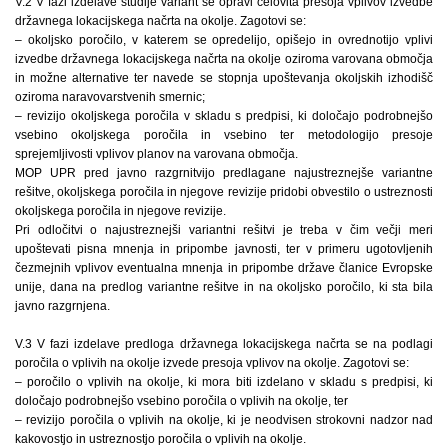
V.2 V fazi izdelave študije variant se opravi celovita presoja vplivov izvedbe
državnega lokacijskega načrta na okolje. Zagotovi se:
– okoljsko poročilo, v katerem se opredelijo, opišejo in ovrednotijo vplivi
izvedbe državnega lokacijskega načrta na okolje oziroma varovana območja
in možne alternative ter navede se stopnja upoštevanja okoljskih izhodišč
oziroma naravovarstvenih smernic;
– revizijo okoljskega poročila v skladu s predpisi, ki določajo podrobnejšo
vsebino okoljskega poročila in vsebino ter metodologijo presoje
sprejemljivosti vplivov planov na varovana območja.
MOP UPR pred javno razgrnitvijo predlagane najustreznejše variantne
rešitve, okoljskega poročila in njegove revizije pridobi obvestilo o ustreznosti
okoljskega poročila in njegove revizije.
Pri odločitvi o najustreznejši variantni rešitvi je treba v čim večji meri
upoštevati pisna mnenja in pripombe javnosti, ter v primeru ugotovljenih
čezmejnih vplivov eventualna mnenja in pripombe države članice Evropske
unije, dana na predlog variantne rešitve in na okoljsko poročilo, ki sta bila
javno razgrnjena.
V.3 V fazi izdelave predloga državnega lokacijskega načrta se na podlagi
poročila o vplivih na okolje izvede presoja vplivov na okolje. Zagotovi se:
– poročilo o vplivih na okolje, ki mora biti izdelano v skladu s predpisi, ki
določajo podrobnejšo vsebino poročila o vplivih na okolje, ter
– revizijo poročila o vplivih na okolje, ki je neodvisen strokovni nadzor nad
kakovostjo in ustreznostjo poročila o vplivih na okolje.