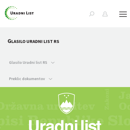
G
LASILO URADNI LIST RS
Glasilo Uradni list RS
Preklic dokumentov