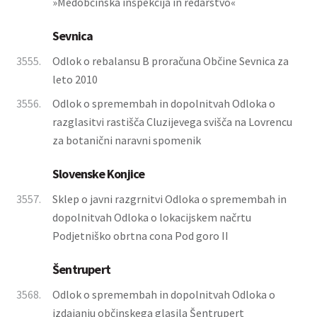
»Medobčinska inšpekcija in redarstvo«
Sevnica
3555.
Odlok o rebalansu B proračuna Občine Sevnica za
leto 2010
3556.
Odlok o spremembah in dopolnitvah Odloka o
razglasitvi rastišča Cluzijevega svišča na Lovrencu
za botanični naravni spomenik
Slovenske Konjice
3557.
Sklep o javni razgrnitvi Odloka o spremembah in
dopolnitvah Odloka o lokacijskem načrtu
Podjetniško obrtna cona Pod goro II
Šentrupert
3568.
Odlok o spremembah in dopolnitvah Odloka o
izdajanju občinskega glasila Šentrupert