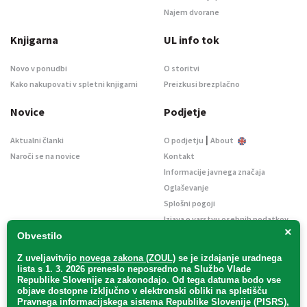
Najem dvorane
Knjigarna
UL info tok
Novo v ponudbi
O storitvi
Kako nakupovati v spletni knjigarni
Preizkusi brezplačno
Novice
Podjetje
|
Aktualni članki
O podjetju
About
Naroči se na novice
Kontakt
Informacije javnega značaja
Oglaševanje
Splošni pogoji
Izjava o varstvu osebnih podatkov
×
E-dražbe
Obvestilo
Z uveljavitvijo
novega zakona (ZOUL)
se je
izdajanje uradnega
lista s 1. 3. 2026 preneslo
neposredno
na Službo Vlade
Republike Slovenije za zakonodajo
. Od tega datuma bodo vse
objave dostopne izključno v elektronski obliki na spletišču
Pravnega informacijskega sistema Republike Slovenije (PISRS),