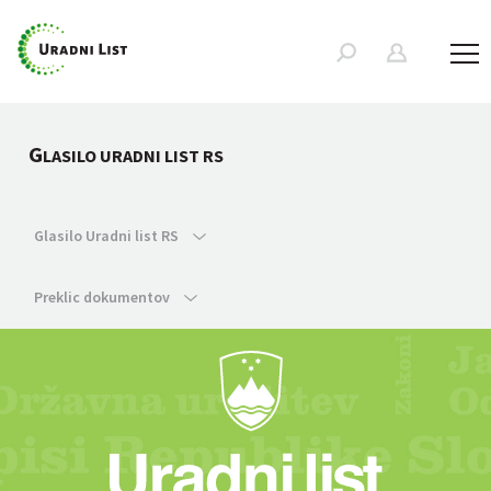
G
LASILO URADNI LIST RS
Glasilo Uradni list RS
Preklic dokumentov