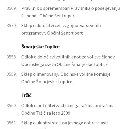
3569.
Pravilnik o spremembah Pravilnika o podeljevanju
štipendij Občine Šentrupert
3570.
Sklep o določitvi cen vzgojno-varstvenih
programov v Občini Šentrupert
Šmarješke Toplice
3558.
Odlok o določitvi volilnih enot za volitve članov
Občinskega sveta Občine Šmarješke Toplice
3559.
Sklep o imenovanju Občinske volilne komisije
Občine Šmarješke Toplice
Tržič
3560.
Odlok o potrditvi zaključnega računa proračuna
Občine Tržič za leto 2009
3561.
Sklep o ukinitvi statusa javnega dobra v lasti