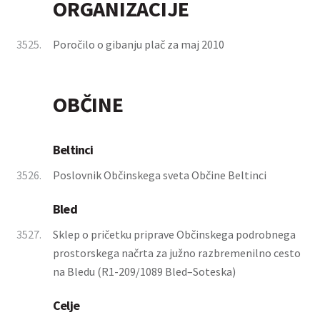
ORGANIZACIJE
3525.
Poročilo o gibanju plač za maj 2010
OBČINE
Beltinci
3526.
Poslovnik Občinskega sveta Občine Beltinci
Bled
3527.
Sklep o pričetku priprave Občinskega podrobnega
prostorskega načrta za južno razbremenilno cesto
na Bledu (R1-209/1089 Bled–Soteska)
Celje