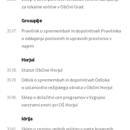
za lokalne volitve v Občini Grad
Grosuplje
3537.
Pravilnik o spremembah in dopolnitvah Pravilnika
o oddajanju poslovnih in upravnih prostorov v
najem
Horjul
3538.
Statut Občine Horjul
3539.
Odlok o spremembah in dopolnitvah Odloka
o ustanovitvi režijskega obrata v Občini Horjul
3540.
Sklep o določitvi cen programov v Vzgojno
varstveni enoti pri OŠ Horjul
Idrija
3541.
Sklep o razpisu rednih volitev v svete krajevnih