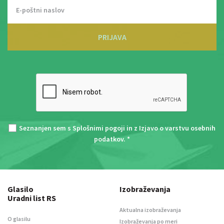
PRIJAVA
Seznanjen sem s
Splošnimi pogoji
in z
Izjavo o varstvu osebnih
podatkov
. *
Glasilo
Izobraževanja
Uradni list RS
Aktualna izobraževanja
O glasilu
Izobraževanja po meri