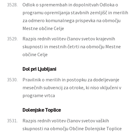
3528.
Odlok o spremembah in dopolnitvah Odloka o
programu opremljanja stavbnih zemljišč in merilih
za odmero komunalnega prispevka na območju
Mestne občine Celje
3529.
Razpis rednih volitev članov svetov krajevnih
skupnosti in mestnih četrti na območju Mestne
občine Celje
Dol pri Ljubljani
3530.
Pravilnik o merilih in postopku za dodeljevanje
mesečnih subvencij za otroke, ki niso vključeni v
programe vrtca
Dolenjske Toplice
3531.
Razpis rednih volitev članov svetov vaških
skupnosti na območju Občine Dolenjske Toplice