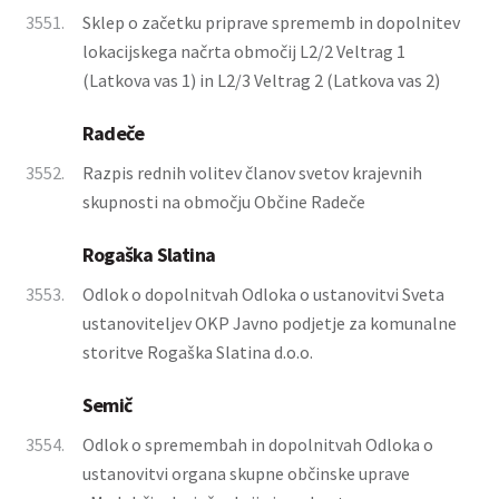
3551.
Sklep o začetku priprave sprememb in dopolnitev
lokacijskega načrta območij L2/2 Veltrag 1
(Latkova vas 1) in L2/3 Veltrag 2 (Latkova vas 2)
Radeče
3552.
Razpis rednih volitev članov svetov krajevnih
skupnosti na območju Občine Radeče
Rogaška Slatina
3553.
Odlok o dopolnitvah Odloka o ustanovitvi Sveta
ustanoviteljev OKP Javno podjetje za komunalne
storitve Rogaška Slatina d.o.o.
Semič
3554.
Odlok o spremembah in dopolnitvah Odloka o
ustanovitvi organa skupne občinske uprave