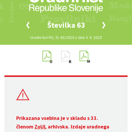
Številka 63
Uradni list RS, št. 63/2010 z dne 3. 8. 2010
Prikazana vsebina je v skladu s 33.
členom
ZoUL
arhivska. Izdaje uradnega