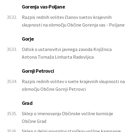
Gorenja vas-Poljane
3532.
Razpis rednih volitev članov svetov krajevnih
skupnosti na območju Občine Gorenja vas - Poljane
Gorje
3533.
Odlok o ustanovitvi javnega zavoda Knjižnica
Antona Tomaža Linharta Radovljica
Gornji Petrovci
3534.
Razpis rednih volitev v svete krajevnih skupnosti na
območju Občine Gornji Petrovci
Grad
3535.
Sklep o imenovanju Občinske volilne komisije
Občine Grad
3536.
Sklep o delni povrnitvi stroškov volilne kampanje