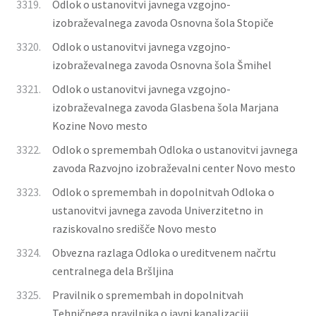
3319.
Odlok o ustanovitvi javnega vzgojno-
izobraževalnega zavoda Osnovna šola Stopiče
3320.
Odlok o ustanovitvi javnega vzgojno-
izobraževalnega zavoda Osnovna šola Šmihel
3321.
Odlok o ustanovitvi javnega vzgojno-
izobraževalnega zavoda Glasbena šola Marjana
Kozine Novo mesto
3322.
Odlok o spremembah Odloka o ustanovitvi javnega
zavoda Razvojno izobraževalni center Novo mesto
3323.
Odlok o spremembah in dopolnitvah Odloka o
ustanovitvi javnega zavoda Univerzitetno in
raziskovalno središče Novo mesto
3324.
Obvezna razlaga Odloka o ureditvenem načrtu
centralnega dela Bršljina
3325.
Pravilnik o spremembah in dopolnitvah
Tehničnega pravilnika o javni kanalizaciji