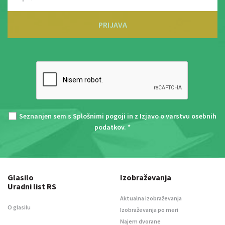
PRIJAVA
Seznanjen sem s
Splošnimi pogoji
in z
Izjavo o varstvu osebnih
podatkov
. *
Glasilo
Izobraževanja
Uradni list RS
Aktualna izobraževanja
O glasilu
Izobraževanja po meri
Najem dvorane