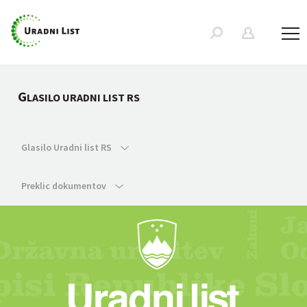
G
LASILO URADNI LIST RS
Glasilo Uradni list RS
Preklic dokumentov