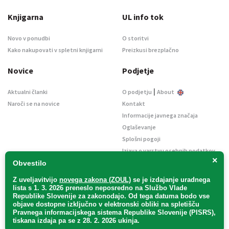
Knjigarna
UL info tok
Novo v ponudbi
O storitvi
Kako nakupovati v spletni knjigarni
Preizkusi brezplačno
Novice
Podjetje
|
Aktualni članki
O podjetju
About
Naroči se na novice
Kontakt
Informacije javnega značaja
Oglaševanje
Splošni pogoji
Izjava o varstvu osebnih podatkov
×
E-dražbe
Obvestilo
Z uveljavitvijo
novega zakona (ZOUL)
se je
izdajanje uradnega
lista s 1. 3. 2026 preneslo
neposredno
na Službo Vlade
Republike Slovenije za zakonodajo
. Od tega datuma bodo vse
objave dostopne izključno v elektronski obliki na spletišču
Pravnega informacijskega sistema Republike Slovenije (PISRS),
Uradni list d. o. o. – v likvidaciji / Vse pravice pridržane.
tiskana izdaja pa se z 28. 2. 2026 ukinja.
Pravna obvestila
/
Piškotki
/ Avtorji:
TriTim spletna agencija
v sodelovanju z