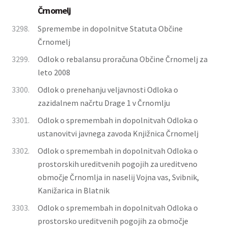
Črnomelj
3298.
Spremembe in dopolnitve Statuta Občine
Črnomelj
3299.
Odlok o rebalansu proračuna Občine Črnomelj za
leto 2008
3300.
Odlok o prenehanju veljavnosti Odloka o
zazidalnem načrtu Drage 1 v Črnomlju
3301.
Odlok o spremembah in dopolnitvah Odloka o
ustanovitvi javnega zavoda Knjižnica Črnomelj
3302.
Odlok o spremembah in dopolnitvah Odloka o
prostorskih ureditvenih pogojih za ureditveno
območje Črnomlja in naselij Vojna vas, Svibnik,
Kanižarica in Blatnik
3303.
Odlok o spremembah in dopolnitvah Odloka o
prostorsko ureditvenih pogojih za območje