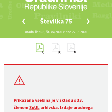
Številka 75
Uradni list RS, št. 75/2008 z dne 22. 7. 2008
Prikazana vsebina je v skladu s 33.
členom
ZoUL
arhivska. Izdaje uradnega