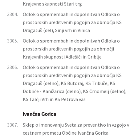
Krajevne skupnosti Stari trg
3304.
Odlok o spremembah in dopolnitvah Odloka o
prostorskih ureditvenih pogojih za območja KS
Dragatuš (del), Sinji vrh in Vinica
3305.
Odlok o spremembah in dopolnitvah Odloka o
prostorskih ureditvenih pogojih za območji
Krajevnih skupnosti Adlešiči in Griblje
3306.
Odlok o spremembah in dopolnitvah Odloka o
prostorskih ureditvenih pogojih za območja KS
Dragatuš (delno), KS Butoraj, KS Tribuče, KS
Dobliče - Kanižarica (delno), KS Črnomelj (delno),
KS Talčji Vrh in KS Petrova vas
Ivančna Gorica
3307.
Sklep o imenovanju Sveta za preventivo in vzgojo v
cestnem prometu Občine Ivančna Gorica