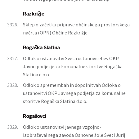
Razkrižje
3326.
Sklep o začetku priprave občinskega prostorskega
načrta (OPN) Občine Razkrižje
Rogaška Slatina
3327.
Odlok o ustanovitvi Sveta ustanoviteljev OKP
Javno podjetje za komunalne storitve Rogaška
Slatina d.o.o.
3328.
Odlok o spremembah in dopolnitvah Odloka o
ustanovitvi OKP Javnega podjetja za komunalne
storitve Rogaška Slatina d.o.o.
Rogašovci
3329.
Odlok o ustanovitvi javnega vzgojno-
izobraževalnega zavoda Osnovne šole Sveti Jurij