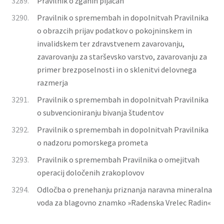
3289.
Pravilnik o žganih pijačah
3290.
Pravilnik o spremembah in dopolnitvah Pravilnika
o obrazcih prijav podatkov o pokojninskem in
invalidskem ter zdravstvenem zavarovanju,
zavarovanju za starševsko varstvo, zavarovanju za
primer brezposelnosti in o sklenitvi delovnega
razmerja
3291.
Pravilnik o spremembah in dopolnitvah Pravilnika
o subvencioniranju bivanja študentov
3292.
Pravilnik o spremembah in dopolnitvah Pravilnika
o nadzoru pomorskega prometa
3293.
Pravilnik o spremembah Pravilnika o omejitvah
operacij določenih zrakoplovov
3294.
Odločba o prenehanju priznanja naravna mineralna
voda za blagovno znamko »Radenska Vrelec Radin«