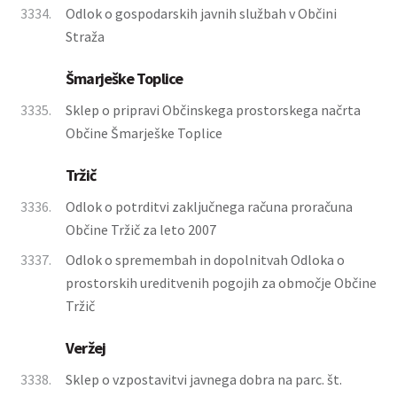
3334.
Odlok o gospodarskih javnih službah v Občini
Straža
Šmarješke Toplice
3335.
Sklep o pripravi Občinskega prostorskega načrta
Občine Šmarješke Toplice
Tržič
3336.
Odlok o potrditvi zaključnega računa proračuna
Občine Tržič za leto 2007
3337.
Odlok o spremembah in dopolnitvah Odloka o
prostorskih ureditvenih pogojih za območje Občine
Tržič
Veržej
3338.
Sklep o vzpostavitvi javnega dobra na parc. št.