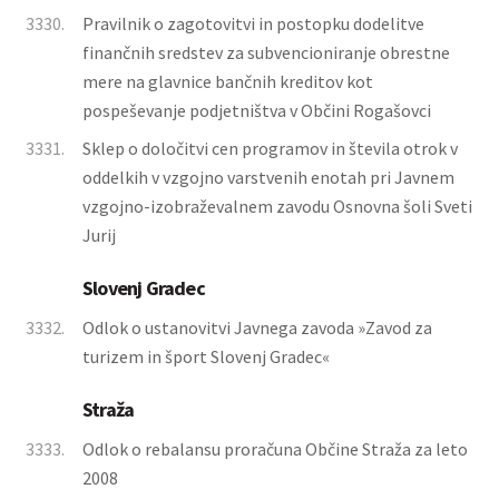
3330.
Pravilnik o zagotovitvi in postopku dodelitve
finančnih sredstev za subvencioniranje obrestne
mere na glavnice bančnih kreditov kot
pospeševanje podjetništva v Občini Rogašovci
3331.
Sklep o določitvi cen programov in števila otrok v
oddelkih v vzgojno varstvenih enotah pri Javnem
vzgojno-izobraževalnem zavodu Osnovna šoli Sveti
Jurij
Slovenj Gradec
3332.
Odlok o ustanovitvi Javnega zavoda »Zavod za
turizem in šport Slovenj Gradec«
Straža
3333.
Odlok o rebalansu proračuna Občine Straža za leto
2008