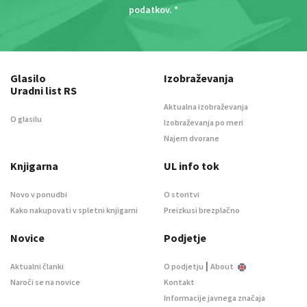
podatkov
. *
Glasilo
Izobraževanja
Uradni list RS
Aktualna izobraževanja
O glasilu
Izobraževanja po meri
Najem dvorane
Knjigarna
UL info tok
Novo v ponudbi
O storitvi
Kako nakupovati v spletni knjigarni
Preizkusi brezplačno
Novice
Podjetje
|
Aktualni članki
O podjetju
About
Naroči se na novice
Kontakt
Informacije javnega značaja