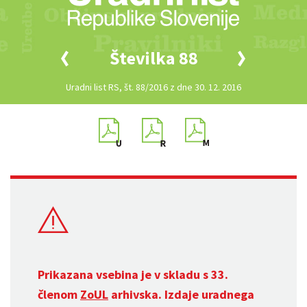
Številka 88
Uradni list RS, št. 88/2016 z dne 30. 12. 2016
Prikazana vsebina je v skladu s 33.
členom
ZoUL
arhivska. Izdaje uradnega