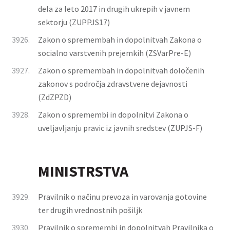
dela za leto 2017 in drugih ukrepih v javnem
sektorju (ZUPPJS17)
3926.
Zakon o spremembah in dopolnitvah Zakona o
socialno varstvenih prejemkih (ZSVarPre-E)
3927.
Zakon o spremembah in dopolnitvah določenih
zakonov s področja zdravstvene dejavnosti
(ZdZPZD)
3928.
Zakon o spremembi in dopolnitvi Zakona o
uveljavljanju pravic iz javnih sredstev (ZUPJS-F)
MINISTRSTVA
3929.
Pravilnik o načinu prevoza in varovanja gotovine
ter drugih vrednostnih pošiljk
3930.
Pravilnik o spremembi in dopolnitvah Pravilnika o