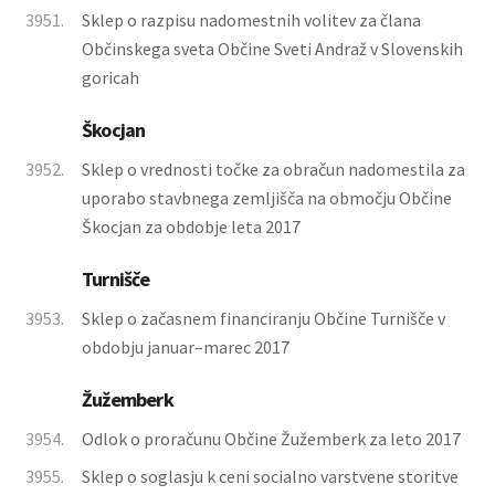
3951.
Sklep o razpisu nadomestnih volitev za člana
Občinskega sveta Občine Sveti Andraž v Slovenskih
goricah
Škocjan
3952.
Sklep o vrednosti točke za obračun nadomestila za
uporabo stavbnega zemljišča na območju Občine
Škocjan za obdobje leta 2017
Turnišče
3953.
Sklep o začasnem financiranju Občine Turnišče v
obdobju januar–marec 2017
Žužemberk
3954.
Odlok o proračunu Občine Žužemberk za leto 2017
3955.
Sklep o soglasju k ceni socialno varstvene storitve