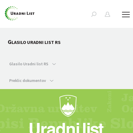
G
LASILO URADNI LIST RS
Glasilo Uradni list RS
Preklic dokumentov