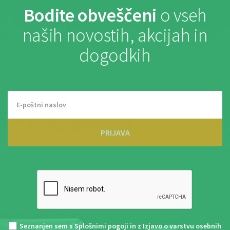
Bodite obveščeni
o vseh
naših novostih, akcijah in
dogodkih
PRIJAVA
Seznanjen sem s
Splošnimi pogoji
in z
Izjavo o varstvu osebnih