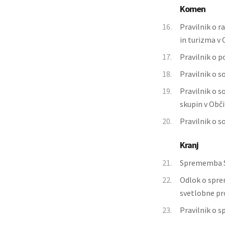
Komen
16.
Pravilnik o r
in turizma v
17.
Pravilnik o 
18.
Pravilnik o s
19.
Pravilnik o 
skupin v Obč
20.
Pravilnik o s
Kranj
21.
Sprememba S
22.
Odlok o spre
svetlobne pr
23.
Pravilnik o 