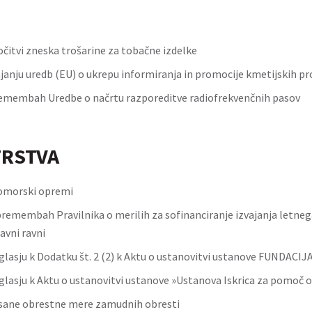
čitvi zneska trošarine za tobačne izdelke
janju uredb (EU) o ukrepu informiranja in promocije kmetijskih p
emembah Uredbe o načrtu razporeditve radiofrekvenčnih pasov
TRSTVA
pomorski opremi
spremembah Pravilnika o merilih za sofinanciranje izvajanja letn
avni ravni
glasju k Dodatku št. 2 (2) k Aktu o ustanovitvi ustanove FUNDAC
glasju k Aktu o ustanovitvi ustanove »Ustanova Iskrica za pomoč
isane obrestne mere zamudnih obresti