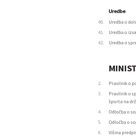
Uredbe
40.
Uredba o dolo
41.
Uredba o izva
42.
Uredba o spr
MINIS
2.
Pravilnik o 
3.
Pravilnik o 
športa na drž
4.
Odločba o so
5.
Odločba o so
6.
Višina predp