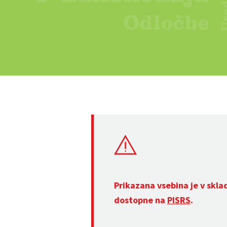
Prikazana vsebina je v skla
dostopne na
PISRS
.