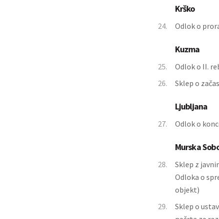
Krško
24.
Odlok o pror
Kuzma
25.
Odlok o II. 
26.
Sklep o zača
Ljubljana
27.
Odlok o konce
Murska Sob
28.
Sklep z javn
Odloka o spr
objekt)
29.
Sklep o usta