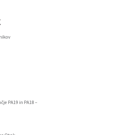
E
nikov
čje PA19 in PA18 –