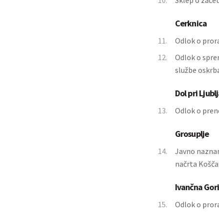
10.
Sklep o zače
Cerknica
11.
Odlok o pror
12.
Odlok o spre
službe oskrba
Dol pri Ljubl
13.
Odlok o pren
Grosuplje
14.
Javno naznan
načrta Košča
Ivančna Gor
15.
Odlok o pror