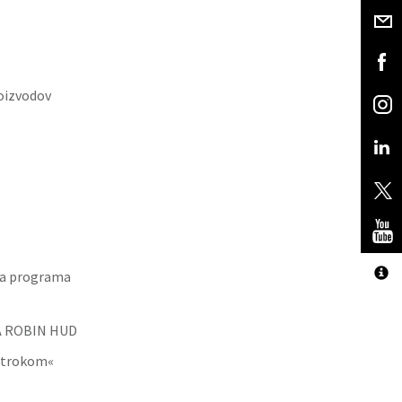
roizvodov
ega programa
IJA ROBIN HUD
 otrokom«