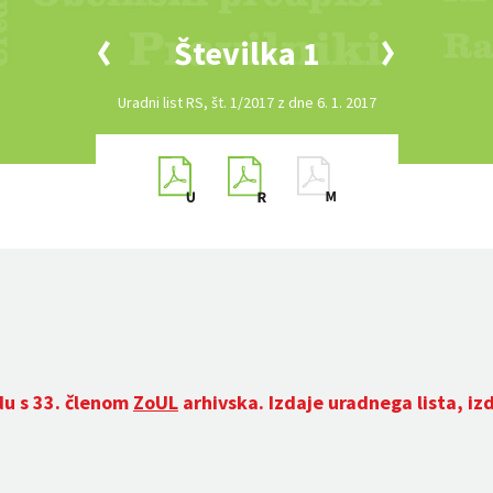
Številka 1
Uradni list RS, št. 1/2017 z dne 6. 1. 2017
du s 33. členom
ZoUL
arhivska. Izdaje uradnega lista, iz