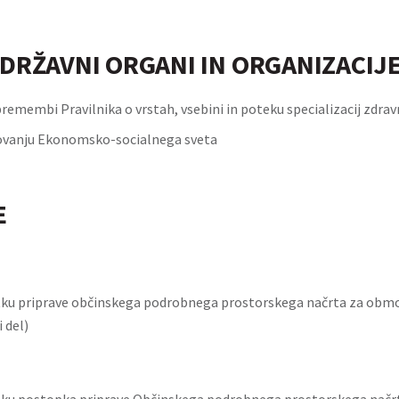
DRŽAVNI ORGANI IN ORGANIZACIJ
premembi Pravilnika o vrstah, vsebini in poteku specializacij zdrav
lovanju Ekonomsko-socialnega sveta
E
tku priprave občinskega podrobnega prostorskega načrta za obmo
i del)