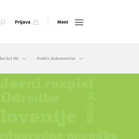
Prijava
Meni
dni list RS
Preklic dokumentov