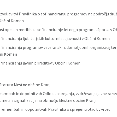
azveljavitvi Pravilnika o sofinanciranju programov na področju dru
 Občini Komen
postopku in merilih za sofinanciranje letnega programa športa v 
ofinanciranju ljubiteljskih kulturnih dejavnosti v Občini Komen
sofinanciranju programov veteranskih, domoljubnih organizacij ter
ini Komen
ofinanciranju javnih prireditev v Občini Komen
tatuta Mestne občine Kranj
membah in dopolnitvah Odloka o urejanju, vzdrževanju javne razsv
ometne signalizacije na območju Mestne občine Kranj
spremembah in dopolnitvah Pravilnika o sprejemu otrok v vrtec