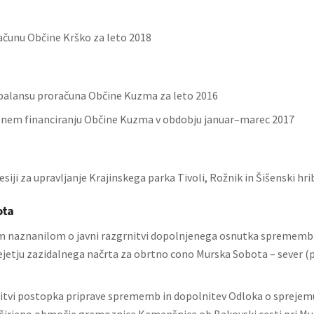
ačunu Občine Krško za leto 2018
rebalansu proračuna Občine Kuzma za leto 2016
snem financiranju Občine Kuzma v obdobju januar–marec 2017
siji za upravljanje Krajinskega parka Tivoli, Rožnik in Šišenski hri
ota
im naznanilom o javni razgrnitvi dopolnjenega osnutka sprememb 
ejetju zazidalnega načrta za obrtno cono Murska Sobota – sever (
vitvi postopka priprave sprememb in dopolnitev Odloka o sprejem