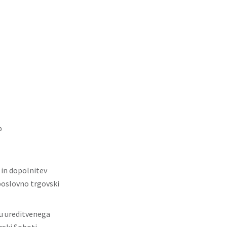
b
in dopolnitev
poslovno trgovski
u ureditvenega