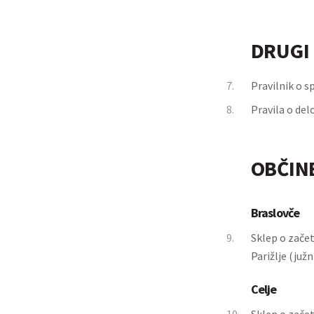
DRUGI 
7.
Pravilnik o s
8.
Pravila o de
OBČIN
Braslovče
9.
Sklep o zače
Parižlje (južn
Celje