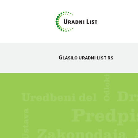
G
LASILO URADNI LIST RS