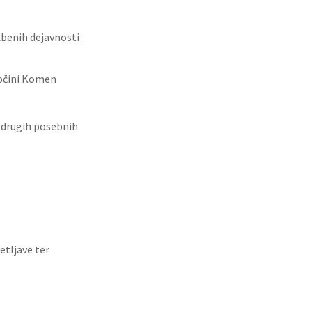
žbenih dejavnosti
Občini Komen
 drugih posebnih
etljave ter