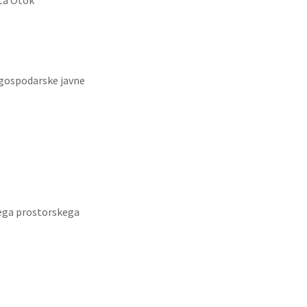
ta Otok
 gospodarske javne
ega prostorskega