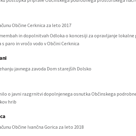
tku postopka priprave Občinskega podrobnega prostorskega načr
ačunu Občine Cerknica za leto 2017
membah in dopolnitvah Odloka o koncesiji za opravljanje lokalne
 s paro in vročo vodo v Občini Cerknica
jani
ehanju javnega zavoda Dom starejših Dolsko
ilo o javni razgrnitvi dopolnjenega osnutka Občinskega podrobn
kov hrib
ica
ačunu Občine Ivančna Gorica za leto 2018