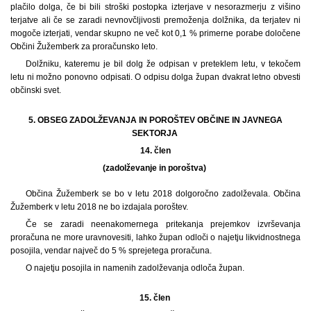
plačilo dolga, če bi bili stroški postopka izterjave v nesorazmerju z višino
terjatve ali če se zaradi nevnovčljivosti premoženja dolžnika, da terjatev ni
mogoče izterjati, vendar skupno ne več kot 0,1 % primerne porabe določene
Občini Žužemberk za proračunsko leto.
Dolžniku, kateremu je bil dolg že odpisan v preteklem letu, v tekočem
letu ni možno ponovno odpisati. O odpisu dolga župan dvakrat letno obvesti
občinski svet.
5. OBSEG ZADOLŽEVANJA IN POROŠTEV OBČINE IN JAVNEGA
SEKTORJA
14.
člen
(zadolževanje in poroštva)
Občina Žužemberk se bo v letu 2018 dolgoročno zadolževala. Občina
Žužemberk v letu 2018 ne bo izdajala poroštev.
Če se zaradi neenakomernega pritekanja prejemkov izvrševanja
proračuna ne more uravnovesiti, lahko župan odloči o najetju likvidnostnega
posojila, vendar največ do 5 % sprejetega proračuna.
O najetju posojila in namenih zadolževanja odloča župan.
15. člen