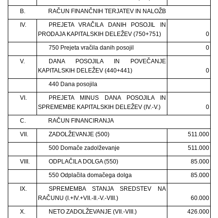
B.
RAČUN FINANČNIH TERJATEV IN NALOŽB
IV.
PREJETA VRAČILA DANIH POSOJIL IN
PRODAJA KAPITALSKIH DELEŽEV (750+751)
0
750 Prejeta vračila danih posojil
0
V.
DANA POSOJILA IN POVEČANJE
KAPITALSKIH DELEŽEV (440+441)
0
440 Dana posojila
VI.
PREJETA MINUS DANA POSOJILA IN
SPREMEMBE KAPITALSKIH DELEŽEV (IV.-V.)
0
C.
RAČUN FINANCIRANJA
VII.
ZADOLŽEVANJE (500)
511.000
500 Domače zadolževanje
511.000
VIII.
ODPLAČILA DOLGA (550)
85.000
550 Odplačila domačega dolga
85.000
IX.
SPREMEMBA STANJA SREDSTEV NA
RAČUNU (I.+IV.+VII.-II.-V.-VIII.)
60.000
X.
NETO ZADOLŽEVANJE (VII.-VIII.)
426.000