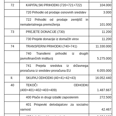
72
KAPITALSKI PRIHODKI (720+721+722)
104.000
720 Prihodki od prodaje osnovnih sredstev
3.000
722 Prihodki od prodaje zemljišč in
nematerialnega premoženja
101.000
73
PREJETE DONACIJE (730)
11.200
730 Prejete donacije iz domačih virov
11.200
74
TRANSFERNI PRIHODKI (740+741)
11.330.000
740 Transferni prihodki iz drugih
javnofinančnih institucij
5.275.000
741 Prejeta sredstva iz državnega
proračuna iz sredstev proračuna EU
6.055.000
II.
SKUPAJ ODHODKI (40+41+42+43)
16.052.440
40
TEKOČI ODHODKI
(400+401+402+403+409)
1.487.667
400 Plače in drugi izdatki zaposlenim
272.500
401 Prispevki delodajalcev za socialno
varnost
42.467