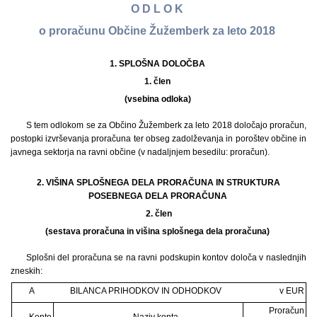
O D L O K
o proračunu Občine Žužemberk za leto 2018
1. SPLOŠNA DOLOČBA
1. člen
(vsebina odloka)
S tem odlokom se za Občino Žužemberk za leto 2018 določajo proračun,
postopki izvrševanja proračuna ter obseg zadolževanja in poroštev občine in
javnega sektorja na ravni občine (v nadaljnjem besedilu: proračun).
2. VIŠINA SPLOŠNEGA DELA PRORAČUNA IN STRUKTURA
POSEBNEGA DELA PRORAČUNA
2.
člen
(sestava proračuna in višina splošnega dela proračuna)
Splošni del proračuna se na ravni podskupin kontov določa v naslednjih
zneskih:
A
BILANCA PRIHODKOV IN ODHODKOV
v EUR
Proračun
Konto
Naziv konta