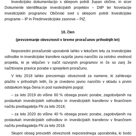
Investicijsko dokumentacijo s sklepom potrdi župan občine, in sicer
Dokumente identifikacije investicijskih projektov – DIIP ter Novelacije
investicijskih programov. Občinski svet s sklepom potrdi Investicijske
programe – IP in Predinvesticijske zasnove – PIZ.
10. člen
(prevzemanje obveznosti v breme proračunov prihodnjih let)
Neposredni proračunski uporabnik lahko v tekočem letu za investicijske
odhodke in investicijske transfere razpiše javno naročilo za celotno vrednost
projekta, ki je vključen v načrt razvojnih programov in če so zanj že
načrtovane pravice porabe v sprejetem proračunu.
V letu 2018 lahko prevzemajo obveznosti za namene, ki zahtevajo
plačilo v prihodnjih letih, če je izvedeno javno naročilo v skladu s prvim
odstavkom tega člena in pod naslednjimi pogoji:
– za leto 2019 do višine 60 % obsega pravic porabe, zagotovljenih na
postavkah investicijskih odhodkov in investicijskih transferov v finančnem
načrtu predlagatelja FN za leto 2018;
– za leto 2020 do višine 40 % obsega pravic porabe, zagotovljenih na
postavkah investicijskih odhodkov in investicijskih transferov v finančnem
načrtu predlagatelja FN za leto 2018.
Skupni obseg prevzetih obveznosti neposrednega uporabnika, ki bodo