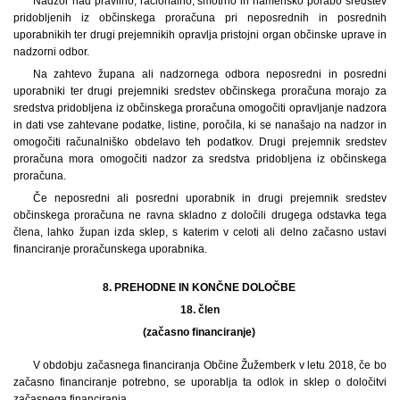
Nadzor nad pravilno, racionalno, smotrno in namensko porabo sredstev
pridobljenih iz občinskega proračuna pri neposrednih in posrednih
uporabnikih ter drugi prejemnikih opravlja pristojni organ občinske uprave in
nadzorni odbor.
Na zahtevo župana ali nadzornega odbora neposredni in posredni
uporabniki ter drugi prejemniki sredstev občinskega proračuna morajo za
sredstva pridobljena iz občinskega proračuna omogočiti opravljanje nadzora
in dati vse zahtevane podatke, listine, poročila, ki se nanašajo na nadzor in
omogočiti računalniško obdelavo teh podatkov. Drugi prejemnik sredstev
proračuna mora omogočiti nadzor za sredstva pridobljena iz občinskega
proračuna.
Če neposredni ali posredni uporabnik in drugi prejemnik sredstev
občinskega proračuna ne ravna skladno z določili drugega odstavka tega
člena, lahko župan izda sklep, s katerim v celoti ali delno začasno ustavi
financiranje proračunskega uporabnika.
8. PREHODNE IN KONČNE DOLOČBE
18.
člen
(začasno financiranje)
V obdobju začasnega financiranja Občine Žužemberk v letu 2018, če bo
začasno financiranje potrebno, se uporablja ta odlok in sklep o določitvi
začasnega financiranja.