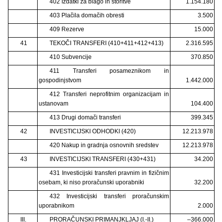
402 Izdatki za blago in storitve
1.154.180
403 Plačila domačih obresti
3.500
409 Rezerve
15.000
41
TEKOČI TRANSFERI (410+411+412+413)
2.316.595
410 Subvencije
370.850
411 Transferi posameznikom in
gospodinjstvom
1.442.000
412 Transferi neprofitnim organizacijam in
ustanovam
104.400
413 Drugi domači transferi
399.345
42
INVESTICIJSKI ODHODKI (420)
12.213.978
420 Nakup in gradnja osnovnih sredstev
12.213.978
43
INVESTICIJSKI TRANSFERI (430+431)
34.200
431 Investicijski transferi pravnim in fizičnim
osebam, ki niso proračunski uporabniki
32.200
432 Investicijski transferi proračunskim
uporabnikom
2.000
III.
PRORAČUNSKI PRIMANJKLJAJ (I.-II.)
–366.000