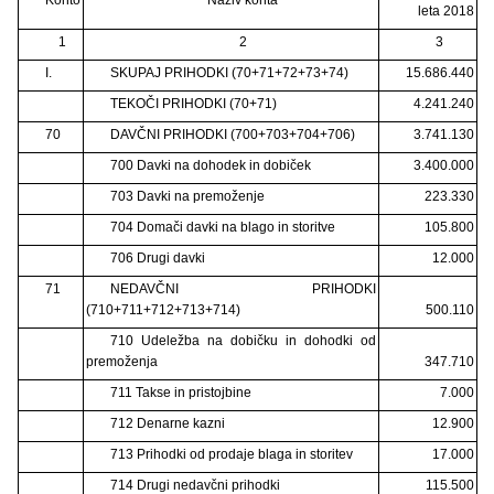
leta 2018
1
2
3
I.
SKUPAJ PRIHODKI (70+71+72+73+74)
15.686.440
TEKOČI PRIHODKI (70+71)
4.241.240
70
DAVČNI PRIHODKI (700+703+704+706)
3.741.130
700 Davki na dohodek in dobiček
3.400.000
703 Davki na premoženje
223.330
704 Domači davki na blago in storitve
105.800
706 Drugi davki
12.000
71
NEDAVČNI PRIHODKI
(710+711+712+713+714)
500.110
710 Udeležba na dobičku in dohodki od
premoženja
347.710
711 Takse in pristojbine
7.000
712 Denarne kazni
12.900
713 Prihodki od prodaje blaga in storitev
17.000
714 Drugi nedavčni prihodki
115.500