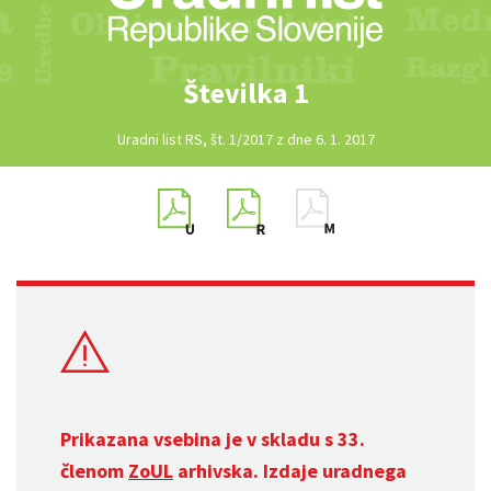
Številka 1
Uradni list RS, št. 1/2017 z dne 6. 1. 2017
Prikazana vsebina je v skladu s 33.
členom
ZoUL
arhivska. Izdaje uradnega