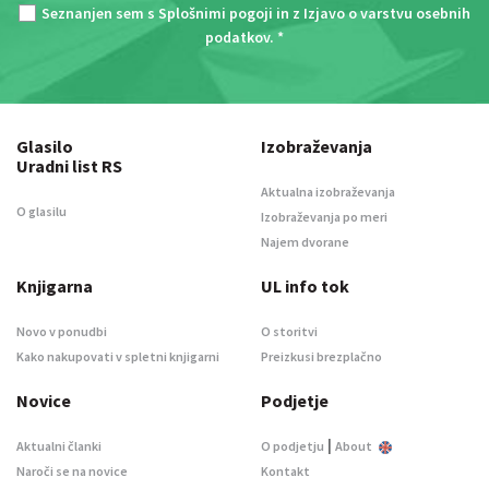
Seznanjen sem s
Splošnimi pogoji
in z
Izjavo o varstvu osebnih
podatkov
. *
Glasilo
Izobraževanja
Uradni list RS
Aktualna izobraževanja
O glasilu
Izobraževanja po meri
Najem dvorane
Knjigarna
UL info tok
Novo v ponudbi
O storitvi
Kako nakupovati v spletni knjigarni
Preizkusi brezplačno
Novice
Podjetje
|
Aktualni članki
O podjetju
About
Naroči se na novice
Kontakt