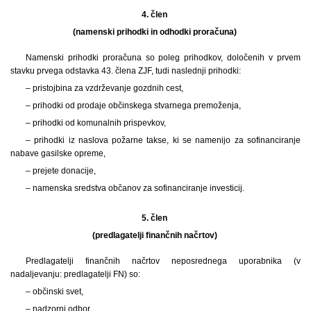
4. člen
(namenski prihodki in odhodki proračuna)
Namenski prihodki proračuna so poleg prihodkov, določenih v prvem
stavku prvega odstavka 43. člena ZJF, tudi naslednji prihodki:
– pristojbina za vzdrževanje gozdnih cest,
– prihodki od prodaje občinskega stvarnega premoženja,
– prihodki od komunalnih prispevkov,
– prihodki iz naslova požarne takse, ki se namenijo za sofinanciranje
nabave gasilske opreme,
– prejete donacije,
– namenska sredstva občanov za sofinanciranje investicij.
5. člen
(predlagatelji finančnih načrtov)
Predlagatelji finančnih načrtov neposrednega uporabnika (v
nadaljevanju: predlagatelji FN) so:
– občinski svet,
– nadzorni odbor,