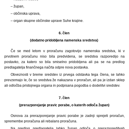
– župan,
– občinska uprava,
– organ skupne občinske uprave Suhe krajine.
6. člen
(dodatno pridobljena namenska sredstva)
Če se med letom v proračunu zagotovijo namenska sredstva, ki v
prvotnem proračunu niso bila predvidena, se sredstva razporedijo na
postavko, za katero so bila smiselno pridobljena ali pa se na predlog
predlagatelja finančnega načrta odpre nova postavka.
Obveznosti v breme sredstev iz prvega odstavka tega člena, se lahko
prevzemajo le, če so sredstva že nakazana v proračun, ali pa je izdan sklep
ali odločba pristojnega organa in podpisana pogodba o dodelitvi sredstev.
7. člen
(prerazporejanje pravic porabe, o katerih odloča župan)
Osnova za prerazporejanje pravic porabe je zadnji sprejeti proračun,
spremembe proračuna ali rebalans proračuna.
Na predlog predlagatelja lahko župan odloča o prerazporeditvah