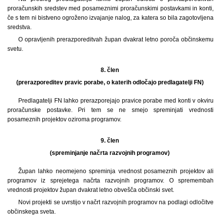
proračunskih sredstev med posameznimi proračunskimi postavkami in konti,
če s tem ni bistveno ogroženo izvajanje nalog, za katera so bila zagotovljena
sredstva.
O opravljenih prerazporeditvah župan dvakrat letno poroča občinskemu
svetu.
8. člen
(prerazporeditev pravic porabe, o katerih odločajo predlagatelji FN)
Predlagatelji FN lahko prerazporejajo pravice porabe med konti v okviru
proračunske postavke. Pri tem se ne smejo spreminjati vrednosti
posameznih projektov oziroma programov.
9. člen
(spreminjanje načrta razvojnih programov)
Župan lahko neomejeno spreminja vrednost posameznih projektov ali
programov iz sprejetega načrta razvojnih programov. O spremembah
vrednosti projektov župan dvakrat letno obvešča občinski svet.
Novi projekti se uvrstijo v načrt razvojnih programov na podlagi odločitve
občinskega sveta.