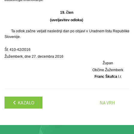
19. člen
(uveljavitev odloka)
Ta odlok začne veljati naslednji dan po objavi v Uradnem listu Republike
Slovenije.
Št. 410-42/2016
Žužemberk, dne 27. decembra 2016
Župan
Občine Žužemberk
Franc Škufca
l.r.
KAZALO
NA VRH