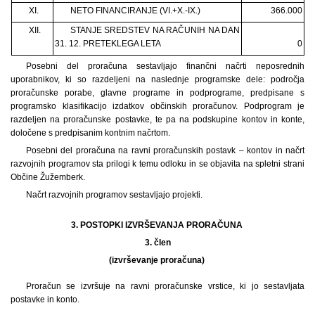
XI.
NETO FINANCIRANJE (VI.+X.-IX.)
366.000
XII.
STANJE SREDSTEV NA RAČUNIH NA DAN
31. 12. PRETEKLEGA LETA
0
Posebni del proračuna sestavljajo finančni načrti neposrednih
uporabnikov, ki so razdeljeni na naslednje programske dele: področja
proračunske porabe, glavne programe in podprograme, predpisane s
programsko klasifikacijo izdatkov občinskih proračunov. Podprogram je
razdeljen na proračunske postavke, te pa na podskupine kontov in konte,
določene s predpisanim kontnim načrtom.
Posebni del proračuna na ravni proračunskih postavk – kontov in načrt
razvojnih programov sta prilogi k temu odloku in se objavita na spletni strani
Občine Žužemberk.
Načrt razvojnih programov sestavljajo projekti.
3. POSTOPKI IZVRŠEVANJA PRORAČUNA
3.
člen
(izvrševanje proračuna)
Proračun se izvršuje na ravni proračunske vrstice, ki jo sestavljata
postavke in konto.