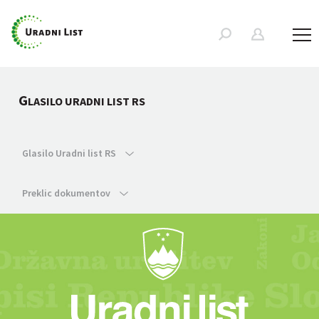
G
LASILO URADNI LIST RS
Glasilo Uradni list RS
Preklic dokumentov