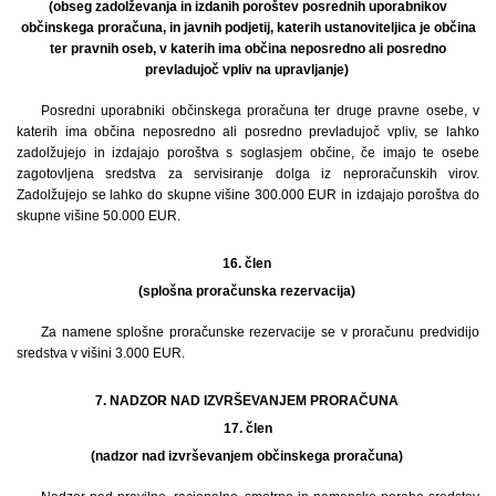
(obseg zadolževanja in izdanih poroštev posrednih uporabnikov
občinskega proračuna, in javnih podjetij, katerih ustanoviteljica je občina
ter pravnih oseb, v katerih ima občina neposredno ali posredno
prevladujoč vpliv na upravljanje)
Posredni uporabniki občinskega proračuna ter druge pravne osebe, v
katerih ima občina neposredno ali posredno prevladujoč vpliv, se lahko
zadolžujejo in izdajajo poroštva s soglasjem občine, če imajo te osebe
zagotovljena sredstva za servisiranje dolga iz neproračunskih virov.
Zadolžujejo se lahko do skupne višine 300.000 EUR in izdajajo poroštva do
skupne višine 50.000 EUR.
16. člen
(splošna proračunska rezervacija)
Za namene splošne proračunske rezervacije se v proračunu predvidijo
sredstva v višini 3.000 EUR.
7. NADZOR NAD IZVRŠEVANJEM PRORAČUNA
17.
člen
(nadzor nad izvrševanjem občinskega proračuna)