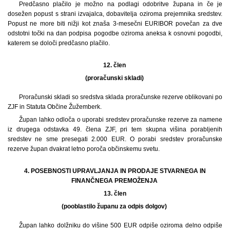
Predčasno plačilo je možno na podlagi odobritve župana in če je
dosežen popust s strani izvajalca, dobavitelja oziroma prejemnika sredstev.
Popust ne more biti nižji kot znaša 3-mesečni EURIBOR povečan za dve
odstotni točki na dan podpisa pogodbe oziroma aneksa k osnovni pogodbi,
katerem se določi predčasno plačilo.
12. člen
(proračunski skladi)
Proračunski skladi so sredstva sklada proračunske rezerve oblikovani po
ZJF in Statuta Občine Žužemberk.
Župan lahko odloča o uporabi sredstev proračunske rezerve za namene
iz drugega odstavka 49. člena ZJF, pri tem skupna višina porabljenih
sredstev ne sme presegati 2.000 EUR. O porabi sredstev proračunske
rezerve župan dvakrat letno poroča občinskemu svetu.
4. POSEBNOSTI UPRAVLJANJA IN PRODAJE STVARNEGA IN
FINANČNEGA PREMOŽENJA
13.
člen
(pooblastilo županu za odpis dolgov)
Župan lahko dolžniku do višine 500 EUR odpiše oziroma delno odpiše