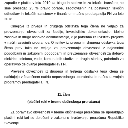
zapadle v plačilo v letu 2019 za blago in storitve in za tekoče transfere, ne
sme presegati 25 % pravic porabe, zagotovljenih na postavkah tekočih
odhodkov in tekočih transferov v finančnem načrtu predlagatelja FN za leto
2018.
Omejitve iz prvega in drugega odstavka tega člena ne veljajo za
prevzemanje obveznosti za študije, investicijsko dokumentacijo, idejne
zasnove in drugo osnovno dokumentacijo, ki je potrebna za uvrstitev projekta
v načrt razvojnih programov. Omejitev iz prvega in drugega odstavka tega
člena prav tako ne veljajo za prevzemanje obveznosti z najemnimi
pogodbami in zakupnimi pogodbami in prevzemanje obveznosti za dobavo
elektrike, telefona, vode, komunalnih storitve in drugih storitev, potrebnih za
operativno delovanje predlagateljev FN.
Prevzete obveznosti iz drugega in tretjega odstavka tega člena se
načrtujejo v finančnem načrtu neposrednega uporabnika in načrtu razvojnih
programov predlagatelja FN.
11. člen
(plačilni roki v breme občinskega proračuna)
Za poravnavo obveznosti v breme občinskega proračuna se uporabljajo
plačilni roki kot so določeni v zakonu o izvrševanju proračuna Republike
Slovenije.