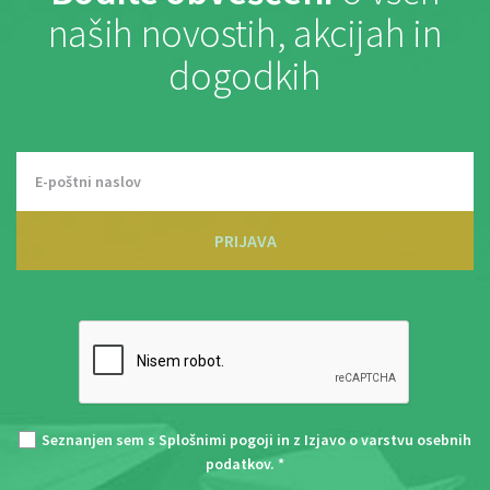
naših novostih, akcijah in
dogodkih
PRIJAVA
Seznanjen sem s
Splošnimi pogoji
in z
Izjavo o varstvu osebnih
podatkov
. *