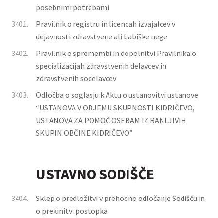
posebnimi potrebami
3401.
Pravilnik o registru in licencah izvajalcev v
dejavnosti zdravstvene ali babiške nege
3402.
Pravilnik o spremembi in dopolnitvi Pravilnika o
specializacijah zdravstvenih delavcev in
zdravstvenih sodelavcev
3403.
Odločba o soglasju k Aktu o ustanovitvi ustanove
“USTANOVA V OBJEMU SKUPNOSTI KIDRIČEVO,
USTANOVA ZA POMOČ OSEBAM IZ RANLJIVIH
SKUPIN OBČINE KIDRIČEVO”
USTAVNO SODIŠČE
3404.
Sklep o predložitvi v prehodno odločanje Sodišču in
o prekinitvi postopka