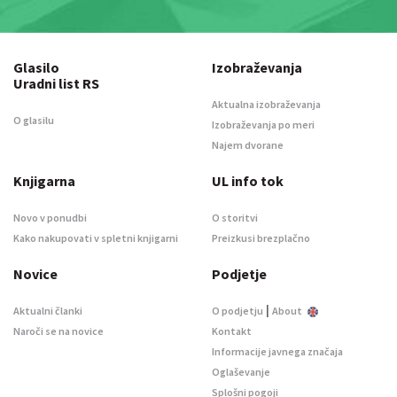
Glasilo
Izobraževanja
Uradni list RS
Aktualna izobraževanja
O glasilu
Izobraževanja po meri
Najem dvorane
Knjigarna
UL info tok
Novo v ponudbi
O storitvi
Kako nakupovati v spletni knjigarni
Preizkusi brezplačno
Novice
Podjetje
|
Aktualni članki
O podjetju
About
Naroči se na novice
Kontakt
Informacije javnega značaja
Oglaševanje
Splošni pogoji