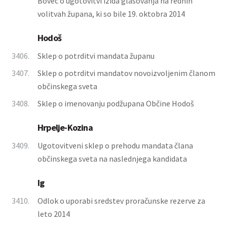
Bovec o ugotovitvi izida glasovanja na rednih
volitvah župana, ki so bile 19. oktobra 2014
Hodoš
3406.
Sklep o potrditvi mandata županu
3407.
Sklep o potrditvi mandatov novoizvoljenim članom
občinskega sveta
3408.
Sklep o imenovanju podžupana Občine Hodoš
Hrpelje-Kozina
3409.
Ugotovitveni sklep o prehodu mandata člana
občinskega sveta na naslednjega kandidata
Ig
3410.
Odlok o uporabi sredstev proračunske rezerve za
leto 2014