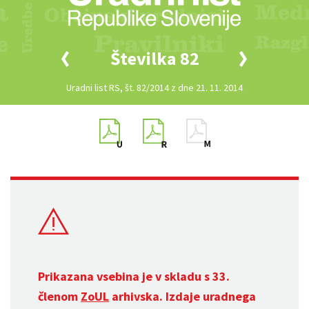
Številka 82
Uradni list RS, št. 82/2014 z dne 21. 11. 2014
Prikazana vsebina je v skladu s 33.
členom
ZoUL
arhivska. Izdaje uradnega