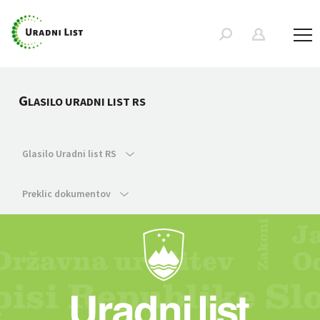
G
LASILO URADNI LIST RS
Glasilo Uradni list RS
Preklic dokumentov