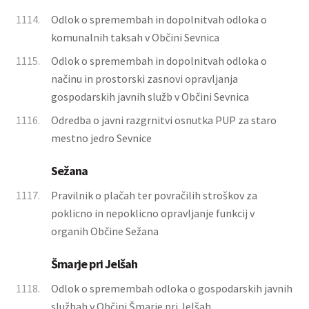
1114.
Odlok o spremembah in dopolnitvah odloka o
komunalnih taksah v Občini Sevnica
1115.
Odlok o spremembah in dopolnitvah odloka o
načinu in prostorski zasnovi opravljanja
gospodarskih javnih služb v Občini Sevnica
1116.
Odredba o javni razgrnitvi osnutka PUP za staro
mestno jedro Sevnice
Sežana
1117.
Pravilnik o plačah ter povračilih stroškov za
poklicno in nepoklicno opravljanje funkcij v
organih Občine Sežana
Šmarje pri Jelšah
1118.
Odlok o spremembah odloka o gospodarskih javnih
službah v Občini Šmarje pri Jelšah