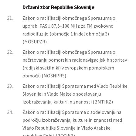
Državni zbor Republike Slovenije
21.
Zakon o ratifikaciji območnega Sporazuma o
uporabi PASU 87,5–108 MHz za FM zvokovno
radiodifuzijo (območje 1 in del območja 3)
(MOSUPZR)
22.
Zakon o ratifikaciji območnega Sporazuma o
načrtovanju pomorskih radionavigacijskih storitev
(radijski svetilniki) v evropskem pomorskem
območju (MOSNPRS)
23.
Zakon o ratifikaciji Sporazuma med Vlado Reublike
Slovenije in Vlado Malte o sodelovanju
izobraževanju, kulturi in znanosti (BMTIKZ)
24.
Zakon o ratifikaciji Sporazuma o sodelovanju na
področju izobraževanja, kulture in znanosti med
Vlado Republike Slovenije in Vlado Arabske
republike Egipt (BEGIKZ)