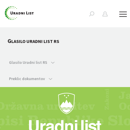
G
LASILO URADNI LIST RS
Glasilo Uradni list RS
Preklic dokumentov