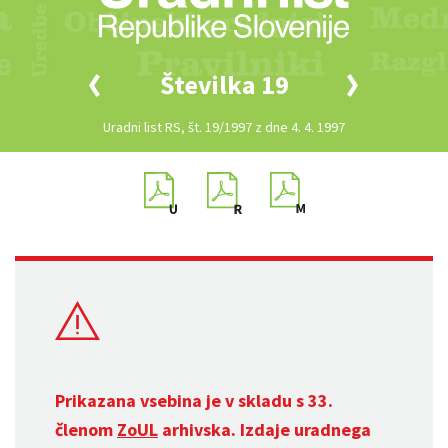
Številka 19
Uradni list RS, št. 19/1997 z dne 4. 4. 1997
Prikazana vsebina je v skladu s 33.
členom
ZoUL
arhivska. Izdaje uradnega