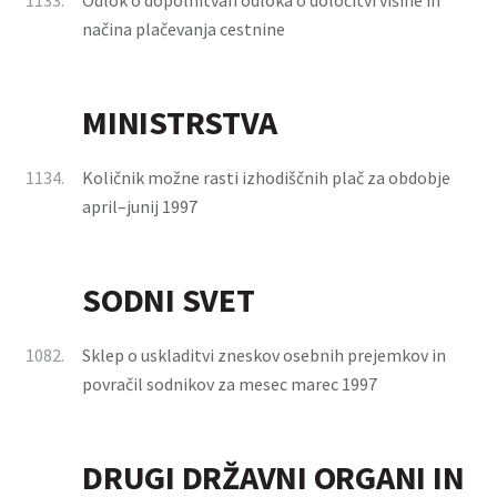
1133.
Odlok o dopolnitvah odloka o določitvi višine in
načina plačevanja cestnine
MINISTRSTVA
1134.
Količnik možne rasti izhodiščnih plač za obdobje
april–junij 1997
SODNI SVET
1082.
Sklep o uskladitvi zneskov osebnih prejemkov in
povračil sodnikov za mesec marec 1997
DRUGI DRŽAVNI ORGANI IN