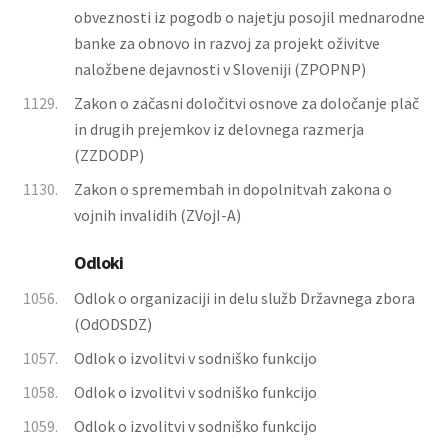
obveznosti iz pogodb o najetju posojil mednarodne
banke za obnovo in razvoj za projekt oživitve
naložbene dejavnosti v Sloveniji (ZPOPNP)
1129.
Zakon o začasni določitvi osnove za določanje plač
in drugih prejemkov iz delovnega razmerja
(ZZDODP)
1130.
Zakon o spremembah in dopolnitvah zakona o
vojnih invalidih (ZVojI-A)
Odloki
1056.
Odlok o organizaciji in delu služb Državnega zbora
(OdODSDZ)
1057.
Odlok o izvolitvi v sodniško funkcijo
1058.
Odlok o izvolitvi v sodniško funkcijo
1059.
Odlok o izvolitvi v sodniško funkcijo