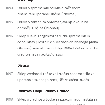
1094.
Odlok o spremembi odloka o začasnem
financiranju porabe Občine Črnomelj
1095.
Odlok o taksah za obremenjevanje okolja na
območju Občine Črnomelj
1096.
Sklep o javni razgrnitvi osnutka sprememb in
dopolnitev prostorskih sestavin družbenega plana
Občine Črnomelj za obdobje 1986–1990 in osnutka
ureditvenega načrta Adlešiči
Divača
1097.
Sklep vrednosti točke za izračun nadomestila za
uporabo stavbnega zemljišča v Občini Divača
Dobrova-Horjul-Polhov Gradec
1098.
Sklep o vrednosti točke za izračun nadomestila za