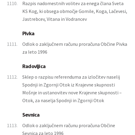
1110.
Razpis nadomestnih volitev za enega člana Sveta
KS Kog, ki obsega območje Gomile, Koga, Lačevesi,
Jastrebcev, Vitana in Vodrancev
Pivka
1111.
Odlok o zaključnem računu proračuna Občine Pivka
za leto 1996
Radovljica
1112.
Sklep o razpisu referenduma za izločitev naselij
Spodnji in Zgornji Otok iz Krajevne skupnosti
Mošnje in ustanovitev nove Krajevne skupnosti –
Otok, za naselja Spodnji in Zgornji Otok
Sevnica
1113.
Odlok o zaključnem računu proračuna Občine
Sevnica za leto 1996