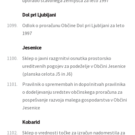
uporabo stavbnega zemljišča za leto 1997
Dol pri Ljubljani
1099.
Odlok o proračunu Občine Dol pri Ljubljani za leto
1997
Jesenice
1100.
Sklep o javni razgrnitvi osnutka prostorsko
ureditvenih pogojev za podeželje v Občini Jesenice
(planska celota J5 in J6)
1101.
Pravilnik o spremembah in dopolnitvah pravilnika
o dodeljevanju sredstev občinskega proračuna za
pospešvanje razvoja malega gospodarstva v Občini
Jesenice
Kobarid
1102.
Sklep o vrednosti točke za izračun nadomestila za