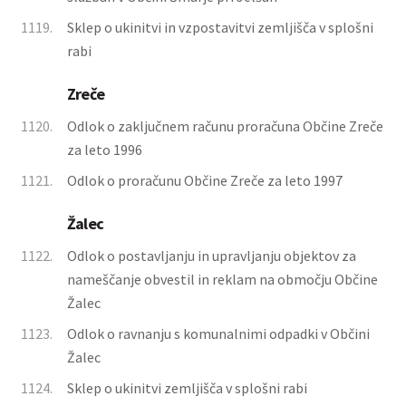
1119.
Sklep o ukinitvi in vzpostavitvi zemljišča v splošni
rabi
Zreče
1120.
Odlok o zaključnem računu proračuna Občine Zreče
za leto 1996
1121.
Odlok o proračunu Občine Zreče za leto 1997
Žalec
1122.
Odlok o postavljanju in upravljanju objektov za
nameščanje obvestil in reklam na območju Občine
Žalec
1123.
Odlok o ravnanju s komunalnimi odpadki v Občini
Žalec
1124.
Sklep o ukinitvi zemljišča v splošni rabi