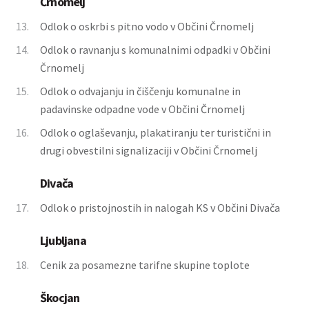
Črnomelj
13.
Odlok o oskrbi s pitno vodo v Občini Črnomelj
14.
Odlok o ravnanju s komunalnimi odpadki v Občini
Črnomelj
15.
Odlok o odvajanju in čiščenju komunalne in
padavinske odpadne vode v Občini Črnomelj
16.
Odlok o oglaševanju, plakatiranju ter turistični in
drugi obvestilni signalizaciji v Občini Črnomelj
Divača
17.
Odlok o pristojnostih in nalogah KS v Občini Divača
Ljubljana
18.
Cenik za posamezne tarifne skupine toplote
Škocjan