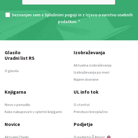
Seznanjen sem s
Splošnimi pogoji
in z
Izjavo o varstvu osebnih
podatkov
. *
Glasilo
Izobraževanja
Uradni list RS
Aktualna izobraževanja
O glasilu
Izobraževanja po meri
Najem dvorane
Knjigarna
UL info tok
Novo v ponudbi
O storitvi
Kako nakupovati v spletni knjigarni
Preizkusi brezplačno
Novice
Podjetje
|
Aktualni članki
O podjetju
About