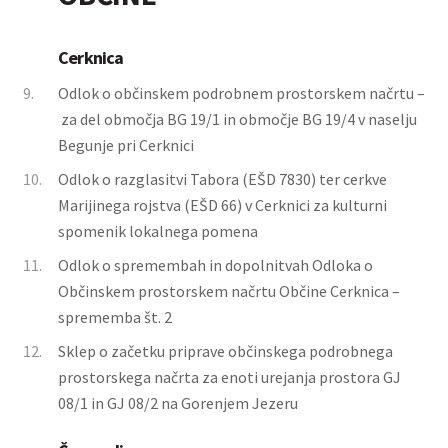
Cerknica
9.
Odlok o občinskem podrobnem prostorskem načrtu –
za del območja BG 19/1 in območje BG 19/4 v naselju
Begunje pri Cerknici
10.
Odlok o razglasitvi Tabora (EŠD 7830) ter cerkve
Marijinega rojstva (EŠD 66) v Cerknici za kulturni
spomenik lokalnega pomena
11.
Odlok o spremembah in dopolnitvah Odloka o
Občinskem prostorskem načrtu Občine Cerknica –
sprememba št. 2
12.
Sklep o začetku priprave občinskega podrobnega
prostorskega načrta za enoti urejanja prostora GJ
08/1 in GJ 08/2 na Gorenjem Jezeru