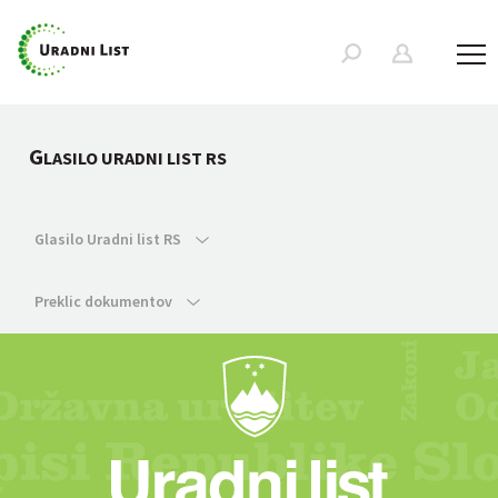
G
LASILO URADNI LIST RS
Glasilo Uradni list RS
Preklic dokumentov