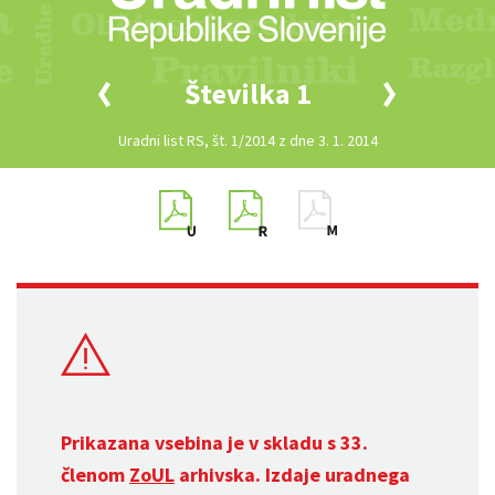
Številka 1
Uradni list RS, št. 1/2014 z dne 3. 1. 2014
Prikazana vsebina je v skladu s 33.
členom
ZoUL
arhivska. Izdaje uradnega