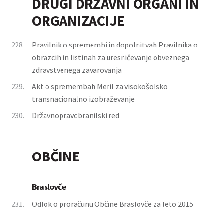
DRUGI DRŽAVNI ORGANI IN
ORGANIZACIJE
228.
Pravilnik o spremembi in dopolnitvah Pravilnika o
obrazcih in listinah za uresničevanje obveznega
zdravstvenega zavarovanja
229.
Akt o spremembah Meril za visokošolsko
transnacionalno izobraževanje
230.
Državnopravobranilski red
OBČINE
Braslovče
231.
Odlok o proračunu Občine Braslovče za leto 2015