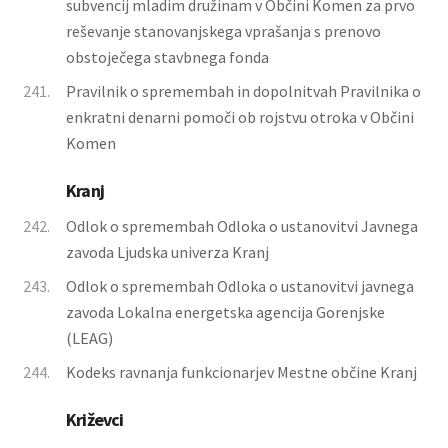
subvencij mladim družinam v Občini Komen za prvo
reševanje stanovanjskega vprašanja s prenovo
obstoječega stavbnega fonda
241.
Pravilnik o spremembah in dopolnitvah Pravilnika o
enkratni denarni pomoči ob rojstvu otroka v Občini
Komen
Kranj
242.
Odlok o spremembah Odloka o ustanovitvi Javnega
zavoda Ljudska univerza Kranj
243.
Odlok o spremembah Odloka o ustanovitvi javnega
zavoda Lokalna energetska agencija Gorenjske
(LEAG)
244.
Kodeks ravnanja funkcionarjev Mestne občine Kranj
Križevci