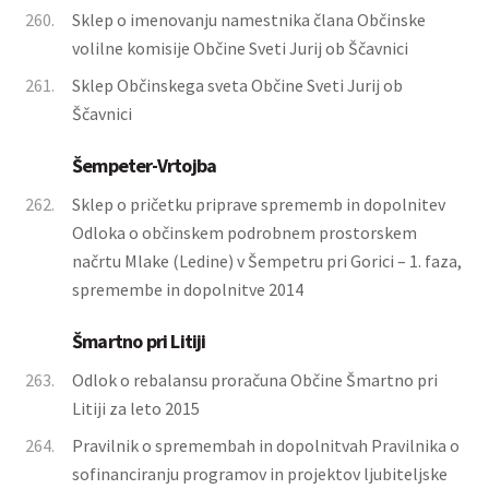
260.
Sklep o imenovanju namestnika člana Občinske
volilne komisije Občine Sveti Jurij ob Ščavnici
261.
Sklep Občinskega sveta Občine Sveti Jurij ob
Ščavnici
Šempeter-Vrtojba
262.
Sklep o pričetku priprave sprememb in dopolnitev
Odloka o občinskem podrobnem prostorskem
načrtu Mlake (Ledine) v Šempetru pri Gorici – 1. faza,
spremembe in dopolnitve 2014
Šmartno pri Litiji
263.
Odlok o rebalansu proračuna Občine Šmartno pri
Litiji za leto 2015
264.
Pravilnik o spremembah in dopolnitvah Pravilnika o
sofinanciranju programov in projektov ljubiteljske