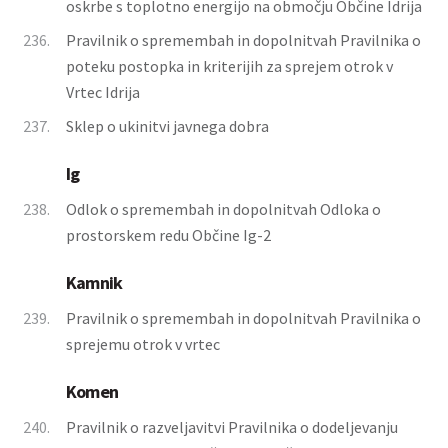
oskrbe s toplotno energijo na območju Občine Idrija
236.
Pravilnik o spremembah in dopolnitvah Pravilnika o
poteku postopka in kriterijih za sprejem otrok v
Vrtec Idrija
237.
Sklep o ukinitvi javnega dobra
Ig
238.
Odlok o spremembah in dopolnitvah Odloka o
prostorskem redu Občine Ig-2
Kamnik
239.
Pravilnik o spremembah in dopolnitvah Pravilnika o
sprejemu otrok v vrtec
Komen
240.
Pravilnik o razveljavitvi Pravilnika o dodeljevanju