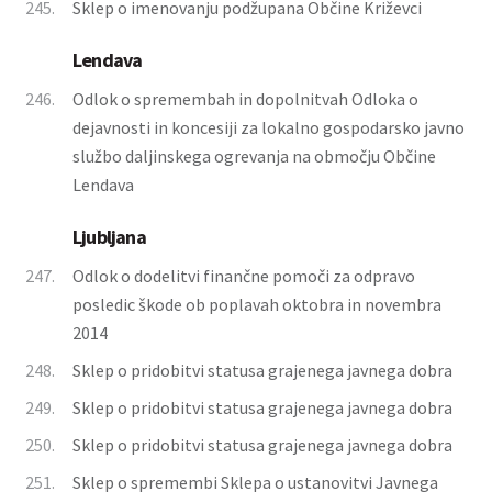
245.
Sklep o imenovanju podžupana Občine Križevci
Lendava
246.
Odlok o spremembah in dopolnitvah Odloka o
dejavnosti in koncesiji za lokalno gospodarsko javno
službo daljinskega ogrevanja na območju Občine
Lendava
Ljubljana
247.
Odlok o dodelitvi finančne pomoči za odpravo
posledic škode ob poplavah oktobra in novembra
2014
248.
Sklep o pridobitvi statusa grajenega javnega dobra
249.
Sklep o pridobitvi statusa grajenega javnega dobra
250.
Sklep o pridobitvi statusa grajenega javnega dobra
251.
Sklep o spremembi Sklepa o ustanovitvi Javnega