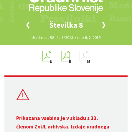
Številka 8
Uradni list RS, št. 8/2015 z dne 6. 2. 2015
Prikazana vsebina je v skladu s 33.
členom
ZoUL
arhivska. Izdaje uradnega