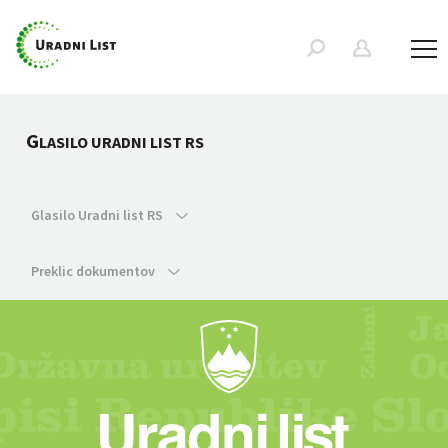
G
LASILO URADNI LIST RS
Glasilo Uradni list RS
Preklic dokumentov