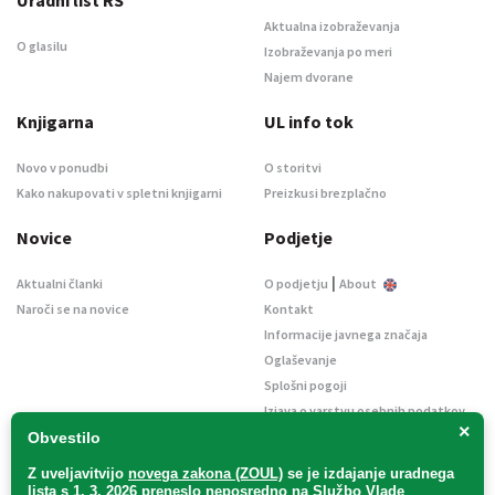
Uradni list RS
Aktualna izobraževanja
O glasilu
Izobraževanja po meri
Najem dvorane
Knjigarna
UL info tok
Novo v ponudbi
O storitvi
Kako nakupovati v spletni knjigarni
Preizkusi brezplačno
Novice
Podjetje
|
Aktualni članki
O podjetju
About
Naroči se na novice
Kontakt
Informacije javnega značaja
Oglaševanje
Splošni pogoji
Izjava o varstvu osebnih podatkov
×
E-dražbe
Obvestilo
Z uveljavitvijo
novega zakona (ZOUL)
se je
izdajanje uradnega
lista s 1. 3. 2026 preneslo
neposredno
na Službo Vlade