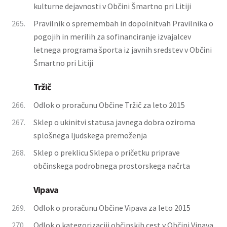
kulturne dejavnosti v Občini Šmartno pri Litiji
265.
Pravilnik o spremembah in dopolnitvah Pravilnika o
pogojih in merilih za sofinanciranje izvajalcev
letnega programa športa iz javnih sredstev v Občini
Šmartno pri Litiji
Tržič
266.
Odlok o proračunu Občine Tržič za leto 2015
267.
Sklep o ukinitvi statusa javnega dobra oziroma
splošnega ljudskega premoženja
268.
Sklep o preklicu Sklepa o pričetku priprave
občinskega podrobnega prostorskega načrta
Vipava
269.
Odlok o proračunu Občine Vipava za leto 2015
270.
Odlok o kategorizaciji občinskih cest v Občini Vipava