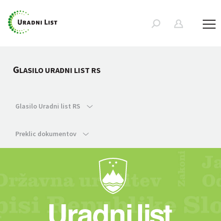
G
LASILO URADNI LIST RS
Glasilo Uradni list RS
Preklic dokumentov