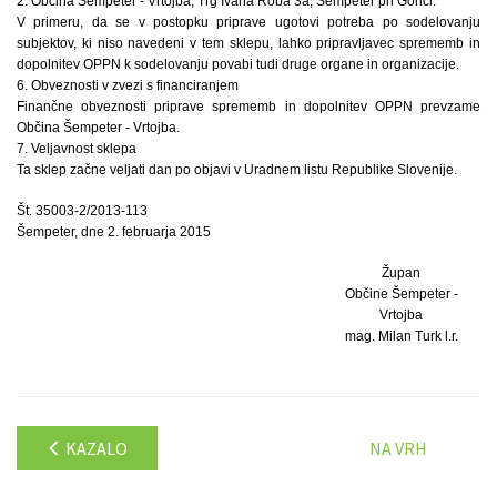
2. Občina Šempeter - Vrtojba, Trg Ivana Roba 3a, Šempeter pri Gorici.
V primeru, da se v postopku priprave ugotovi potreba po sodelovanju
subjektov, ki niso navedeni v tem sklepu, lahko pripravljavec sprememb in
dopolnitev OPPN k sodelovanju povabi tudi druge organe in organizacije.
6. Obveznosti v zvezi s financiranjem
Finančne obveznosti priprave sprememb in dopolnitev OPPN prevzame
Občina Šempeter - Vrtojba.
7. Veljavnost sklepa
Ta sklep začne veljati dan po objavi v Uradnem listu Republike Slovenije.
Št. 35003-2/2013-113
Šempeter, dne 2. februarja 2015
Župan
Občine Šempeter -
Vrtojba
mag. Milan Turk l.r.
KAZALO
NA VRH