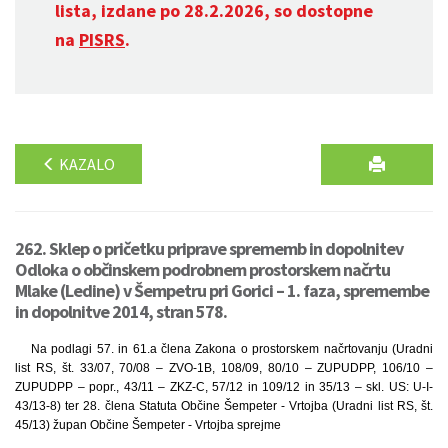
lista, izdane po 28.2.2026, so dostopne
na
PISRS
.
KAZALO
262. Sklep o pričetku priprave sprememb in dopolnitev
Odloka o občinskem podrobnem prostorskem načrtu
Mlake (Ledine) v Šempetru pri Gorici – 1. faza, spremembe
in dopolnitve 2014, stran 578.
Na podlagi 57. in 61.a člena Zakona o prostorskem načrtovanju (Uradni
list RS, št. 33/07, 70/08 – ZVO-1B, 108/09, 80/10 – ZUPUDPP, 106/10 –
ZUPUDPP – popr., 43/11 – ZKZ-C, 57/12 in 109/12 in 35/13 – skl. US: U-I-
43/13-8) ter 28. člena Statuta Občine Šempeter - Vrtojba (Uradni list RS, št.
45/13) župan Občine Šempeter - Vrtojba sprejme