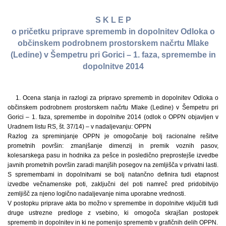
S K L E P
o pričetku priprave sprememb in dopolnitev Odloka o
občinskem podrobnem prostorskem načrtu Mlake
(Ledine) v Šempetru pri Gorici – 1. faza, spremembe in
dopolnitve 2014
1. Ocena stanja in razlogi za pripravo sprememb in dopolnitev Odloka o
občinskem podrobnem prostorskem načrtu Mlake (Ledine) v Šempetru pri
Gorici – 1. faza, spremembe in dopolnitve 2014 (odlok o OPPN objavljen v
Uradnem listu RS, št. 37/14) – v nadaljevanju: OPPN
Razlog za spreminjanje OPPN je omogočanje bolj racionalne rešitve
prometnih površin: zmanjšanje dimenzij in premik voznih pasov,
kolesarskega pasu in hodnika za pešce in posledično preprostejše izvedbe
javnih prometnih površin zaradi manjših posegov na zemljišča v privatni lasti.
S spremembami in dopolnitvami se bolj natančno definira tudi etapnost
izvedbe večnamenske poti, zaključni del poti namreč pred pridobitvijo
zemljišč za njeno logično nadaljevanje nima uporabne vrednosti.
V postopku priprave akta bo možno v spremembe in dopolnitve vključiti tudi
druge ustrezne predloge z vsebino, ki omogoča skrajšan postopek
sprememb in dopolnitev in ki ne pomenijo sprememb v grafičnih delih OPPN.