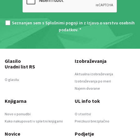
Seznanjen sem s
Splošnimi pogoji
in z
Izjavo o varstvu osebnih
podatkov
. *
Glasilo
Izobraževanja
Uradni list RS
Aktualna izobraževanja
O glasilu
Izobraževanja po meri
Najem dvorane
Knjigarna
UL info tok
Novo v ponudbi
O storitvi
Kako nakupovati v spletni knjigarni
Preizkusi brezplačno
Novice
Podjetje