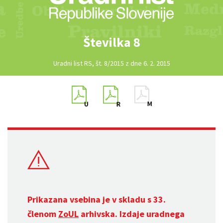
Številka 8
Uradni list RS, št. 8/2015 z dne 6. 2. 2015
Prikazana vsebina je v skladu s 33.
členom
ZoUL
arhivska. Izdaje uradnega