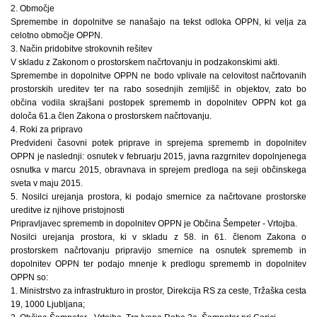
2. Območje
Spremembe in dopolnitve se nanašajo na tekst odloka OPPN, ki velja za
celotno območje OPPN.
3. Način pridobitve strokovnih rešitev
V skladu z Zakonom o prostorskem načrtovanju in podzakonskimi akti.
Spremembe in dopolnitve OPPN ne bodo vplivale na celovitost načrtovanih
prostorskih ureditev ter na rabo sosednjih zemljišč in objektov, zato bo
občina vodila skrajšani postopek sprememb in dopolnitev OPPN kot ga
določa 61.a člen Zakona o prostorskem načrtovanju.
4. Roki za pripravo
Predvideni časovni potek priprave in sprejema sprememb in dopolnitev
OPPN je naslednji: osnutek v februarju 2015, javna razgrnitev dopolnjenega
osnutka v marcu 2015, obravnava in sprejem predloga na seji občinskega
sveta v maju 2015.
5. Nosilci urejanja prostora, ki podajo smernice za načrtovane prostorske
ureditve iz njihove pristojnosti
Pripravljavec sprememb in dopolnitev OPPN je Občina Šempeter - Vrtojba.
Nosilci urejanja prostora, ki v skladu z 58. in 61. členom Zakona o
prostorskem načrtovanju pripravijo smernice na osnutek sprememb in
dopolnitev OPPN ter podajo mnenje k predlogu sprememb in dopolnitev
OPPN so:
1. Ministrstvo za infrastrukturo in prostor, Direkcija RS za ceste, Tržaška cesta
19, 1000 Ljubljana;