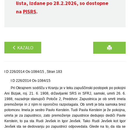
lista, izdane po 28.2.2026, so dostopne
na
PISRS
.
KAZALO
I D 226/2014 Os-1084/15 , Stran 183
I D 226/2014 Os-1084/15
Pri Okrajnem sodišču v Kranju je v teku zapuščinski postopek po pokojni
Ani Bizjak, roj. 21. 6. 1908, državljanki SRS in SFRJ, samski, umrli 26. 6.
1988, nazadnje stanujoči Potoče 2, Preddvor. Zapustnica je ob smrti imela
premoženje in z njim ni oporočno razpolagala. Ob smrti je bila samska brez
potomcev. Imela je sestro Pavlo Kerstein. Tudi Pavla Kerstein je že pokojna,
umrla je za zapustnico, zato premoženje zapustnice dedujejo dediči Pavle
Kerstein, to pa sta Rudi Jevšek in Igor Jevšek. Tako Rudi Jevšek kot Igor
Jevšek sta se dedovanju po zapustnici odpovedala. Glede na to, da sta se