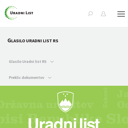
G
LASILO URADNI LIST RS
Glasilo Uradni list RS
Preklic dokumentov