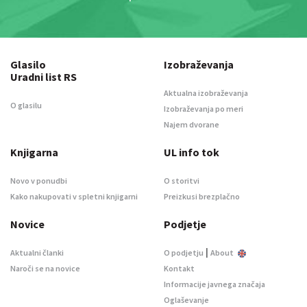
Glasilo
Izobraževanja
Uradni list RS
Aktualna izobraževanja
O glasilu
Izobraževanja po meri
Najem dvorane
Knjigarna
UL info tok
Novo v ponudbi
O storitvi
Kako nakupovati v spletni knjigarni
Preizkusi brezplačno
Novice
Podjetje
|
Aktualni članki
O podjetju
About
Naroči se na novice
Kontakt
Informacije javnega značaja
Oglaševanje