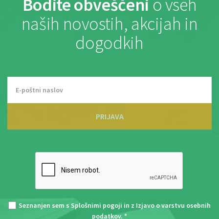
Bodite obveščeni
o vseh
naših novostih, akcijah in
dogodkih
PRIJAVA
Seznanjen sem s
Splošnimi pogoji
in z
Izjavo o varstvu osebnih
podatkov
. *