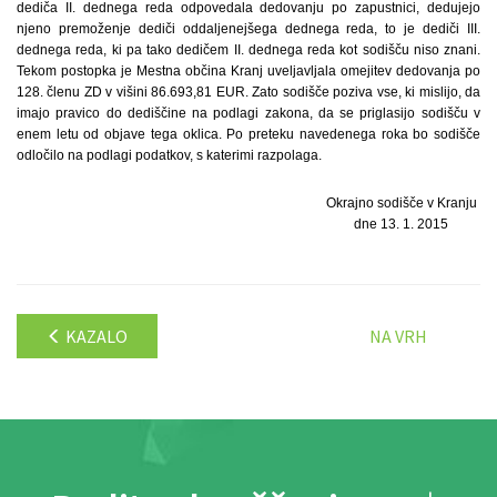
dediča II. dednega reda odpovedala dedovanju po zapustnici, dedujejo
njeno premoženje dediči oddaljenejšega dednega reda, to je dediči III.
dednega reda, ki pa tako dedičem II. dednega reda kot sodišču niso znani.
Tekom postopka je Mestna občina Kranj uveljavljala omejitev dedovanja po
128. členu ZD v višini 86.693,81 EUR. Zato sodišče poziva vse, ki mislijo, da
imajo pravico do dediščine na podlagi zakona, da se priglasijo sodišču v
enem letu od objave tega oklica. Po preteku navedenega roka bo sodišče
odločilo na podlagi podatkov, s katerimi razpolaga.
Okrajno sodišče v Kranju
dne 13. 1. 2015
KAZALO
NA VRH