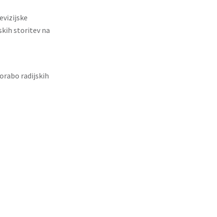
evizijske
kih storitev na
porabo radijskih