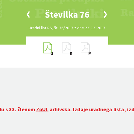
Številka 76
Uradni list RS, št. 76/2017 z dne 22. 12. 2017
du s 33. členom
ZoUL
arhivska. Izdaje uradnega lista, iz