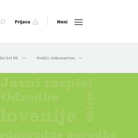
Prijava
Meni
dni list RS
Preklic dokumentov