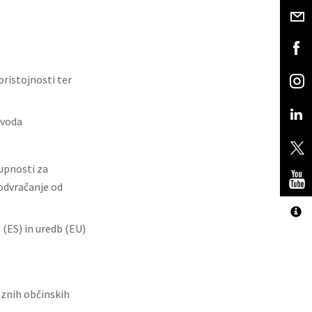
pristojnosti ter
 voda
upnosti za
odvračanje od
(ES) in uredb (EU)
znih občinskih