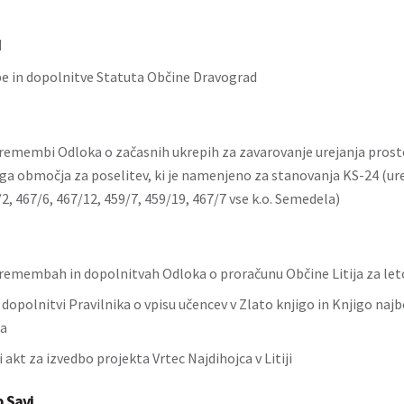
d
 in dopolnitve Statuta Občine Dravograd
remembi Odloka o začasnih ukrepih za zavarovanje urejanja prosto
ga območja za poselitev, ki je namenjeno za stanovanja KS-24 (u
2, 467/6, 467/12, 459/7, 459/19, 467/7 vse k.o. Semedela)
remembah in dopolnitvah Odloka o proračunu Občine Litija za let
 dopolnitvi Pravilnika o vpisu učencev v Zlato knjigo in Knjigo najb
ja
 akt za izvedbo projekta Vrtec Najdihojca v Litiji
b Savi