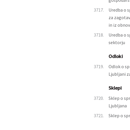
gospodarsk
3717.
Uredba o s
za zagotav
in iz obnov
3718.
Uredba o s
sektorju
Odloki
3719.
Odlok o sp
Ljubljani 
Sklepi
3720.
Sklep o sp
Ljubljana
3721.
Sklep o sp