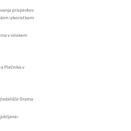
vanja prispevkov
sokim izkoristkom
ama v vinskem
a Plečnika v
gledališče Drama
jubljana«