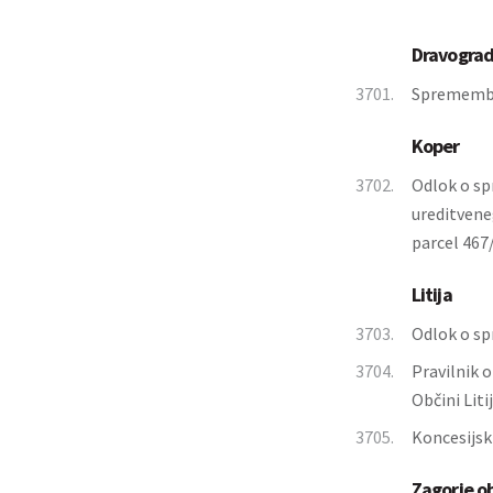
Dravogra
3701.
Spremembe
Koper
3702.
Odlok o sp
ureditvene
parcel 467/
Litija
3703.
Odlok o sp
3704.
Pravilnik o
Občini Liti
3705.
Koncesijski
Zagorje o