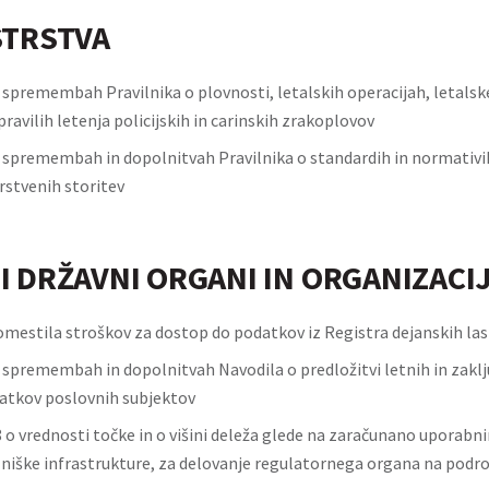
STRSTVA
o spremembah Pravilnika o plovnosti, letalskih operacijah, letals
ravilih letenja policijskih in carinskih zrakoplovov
o spremembah in dopolnitvah Pravilnika o standardih in normativi
rstvenih storitev
I DRŽAVNI ORGANI IN ORGANIZACI
omestila stroškov za dostop do podatkov iz Registra dejanskih la
 spremembah in dopolnitvah Navodila o predložitvi letnih in zaklj
atkov poslovnih subjektov
8 o vrednosti točke in o višini deleža glede na zaračunano uporabn
zniške infrastrukture, za delovanje regulatornega organa na podr