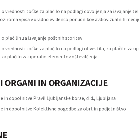
 o vrednosti točke za plačilo na podlagi dovoljenja za izvajanje tel
 oziroma vpisa v uradno evidenco ponudnikov avdiovizualnih medijs
 o plačilih za izvajanje poštnih storitev
 o vrednosti točke za plačilo na podlagi obvestila, za plačilo za u
n za plačilo za uporabo elementov oštevilčenja
I ORGANI IN ORGANIZACIJE
n dopolnitve Pravil Ljubljanske borze, d. d., Ljubljana
in dopolnitve Kolektivne pogodbe za obrt in podjetništvo
NE