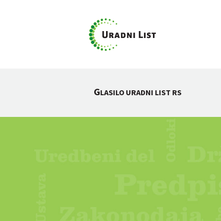
G
LASILO URADNI LIST RS