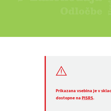
Prikazana vsebina je v skla
dostopne na
PISRS
.