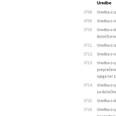
Uredbe
3708.
Uredba o i
3709.
Uredba o m
3710.
Uredba o do
določitvi 
3711.
Uredba o iz
3712.
Uredba o n
3713.
Uredba o s
preprečeva
njega ter 
3714.
Uredba o s
za določite
3715.
Uredba o d
3716.
Uredba o s