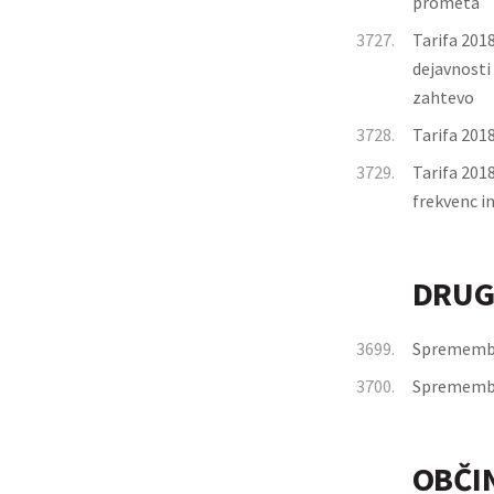
prometa
3727.
Tarifa 2018
dejavnosti
zahtevo
3728.
Tarifa 2018
3729.
Tarifa 2018
frekvenc i
DRUG
3699.
Spremembe i
3700.
Spremembe 
OBČI