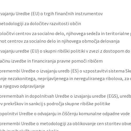
zvajanju Uredbe (EU) o trgih finančnih instrumentov
etodologiji za določitev razvitosti občin
ločitvi centrov za socialno delo, njihovega sedeža in teritorialne 
enot centrov za socialno delo in njihovega območja delovanja
vajanju uredbe (EU) o skupni ribiški politiki v zvezi z dostopom do
ačinu izvedbe in financiranja pravne pomoči ribičem
premembi Uredbe o izvajanju uredb (ES) o vzpostavitvi sistema Sk
nje nezakonitega, neprijavljenega in nereguliranega ribolova, za 
za njegovo odpravljanje
premembah in dopolnitvah Uredbe o izvajanju uredbe (EGS), uredb 
v prekrškov in sankcij s področja skupne ribiške politike
opolnitvi Uredbe o odvajanju in čiščenju komunalne odpadne vode
premembi Uredbe o metodologiji za oblikovanje cen storitev obve