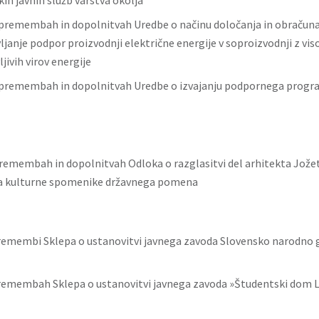
ih javnih služb varstva okolja
premembah in dopolnitvah Uredbe o načinu določanja in obračuna
ljanje podpor proizvodnji električne energije v soproizvodnji z vi
ljivih virov energije
premembah in dopolnitvah Uredbe o izvajanju podpornega progr
remembah in dopolnitvah Odloka o razglasitvi del arhitekta Jožet
za kulturne spomenike državnega pomena
remembi Sklepa o ustanovitvi javnega zavoda Slovensko narodno 
remembah Sklepa o ustanovitvi javnega zavoda »Študentski dom L