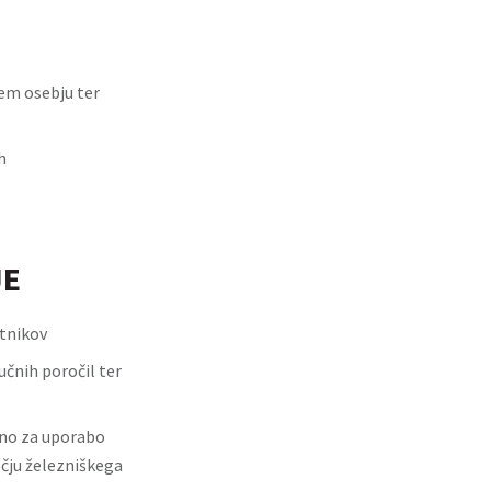
kem osebju ter
h
JE
stnikov
učnih poročil ter
ino za uporabo
očju železniškega