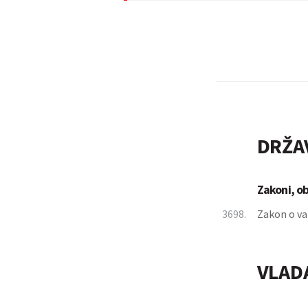
DRŽA
Zakoni, o
3698.
Zakon o var
VLAD