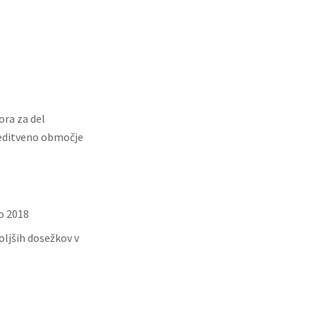
ra za del
reditveno območje
o 2018
oljših dosežkov v