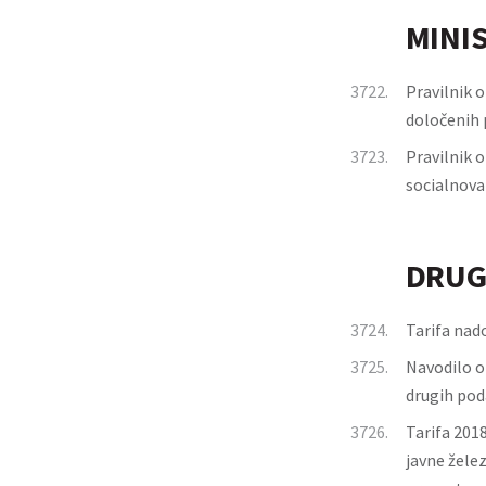
MINI
3722.
Pravilnik 
določenih p
3723.
Pravilnik 
socialnova
DRUG
3724.
Tarifa nad
3725.
Navodilo o
drugih pod
3726.
Tarifa 201
javne žele