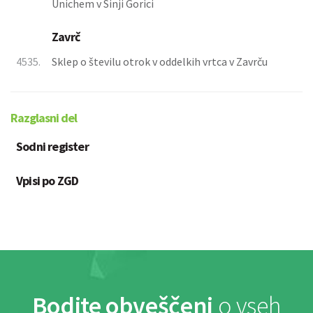
Unichem v Sinji Gorici
Zavrč
4535.
Sklep o številu otrok v oddelkih vrtca v Zavrču
Razglasni del
Sodni register
Vpisi po ZGD
Bodite obveščeni
o vseh