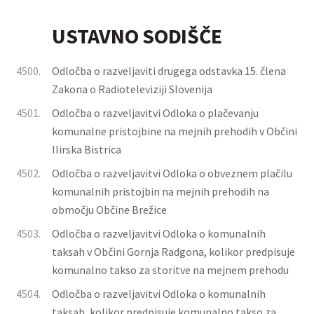
USTAVNO SODIŠČE
4500.
Odločba o razveljaviti drugega odstavka 15. člena
Zakona o Radioteleviziji Slovenija
4501.
Odločba o razveljavitvi Odloka o plačevanju
komunalne pristojbine na mejnih prehodih v Občini
Ilirska Bistrica
4502.
Odločba o razveljavitvi Odloka o obveznem plačilu
komunalnih pristojbin na mejnih prehodih na
območju Občine Brežice
4503.
Odločba o razveljavitvi Odloka o komunalnih
taksah v Občini Gornja Radgona, kolikor predpisuje
komunalno takso za storitve na mejnem prehodu
4504.
Odločba o razveljavitvi Odloka o komunalnih
taksah, kolikor predpisuje komunalno takso za