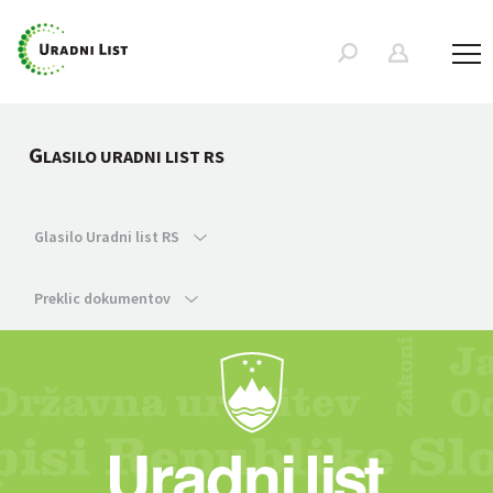
G
LASILO URADNI LIST RS
Glasilo Uradni list RS
Preklic dokumentov