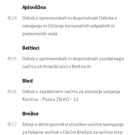
Ajdovščina
4514.
Odlok o spremembah in dopolnitvah Odloka o
odvajanju in čiščenju komunalnih odpadnih in
padavinskih voda
Beltinci
4515.
Odlok o spremembah in dopolnitvah zazidalnega
načrta ob Kmečki ulici v Beltincih
Bled
4516.
Odlok o zazidalnem načrtu za območje urejanja
Koritno - Polica ZN KO – S2
Brežice
4517.
Sklep o delni povrnitvi stroškov volilne kampanje
za lokalne volitve v Občini Brežice za volilno leto