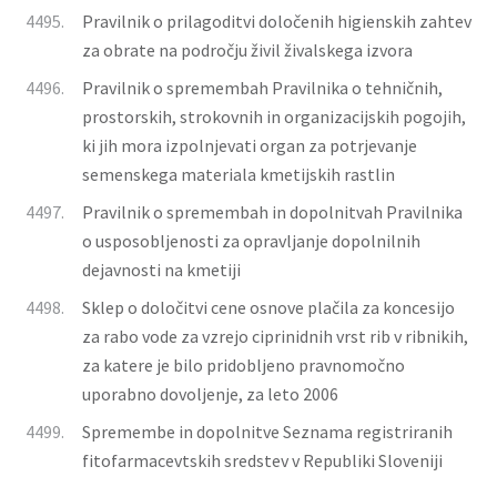
4495.
Pravilnik o prilagoditvi določenih higienskih zahtev
za obrate na področju živil živalskega izvora
4496.
Pravilnik o spremembah Pravilnika o tehničnih,
prostorskih, strokovnih in organizacijskih pogojih,
ki jih mora izpolnjevati organ za potrjevanje
semenskega materiala kmetijskih rastlin
4497.
Pravilnik o spremembah in dopolnitvah Pravilnika
o usposobljenosti za opravljanje dopolnilnih
dejavnosti na kmetiji
4498.
Sklep o določitvi cene osnove plačila za koncesijo
za rabo vode za vzrejo ciprinidnih vrst rib v ribnikih,
za katere je bilo pridobljeno pravnomočno
uporabno dovoljenje, za leto 2006
4499.
Spremembe in dopolnitve Seznama registriranih
fitofarmacevtskih sredstev v Republiki Sloveniji