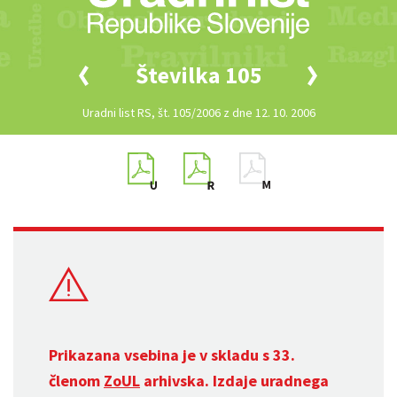
Številka 105
Uradni list RS, št. 105/2006 z dne 12. 10. 2006
Prikazana vsebina je v skladu s 33.
členom
ZoUL
arhivska. Izdaje uradnega