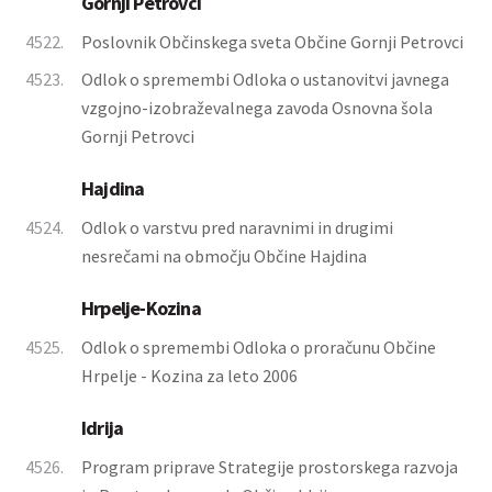
Gornji Petrovci
4522.
Poslovnik Občinskega sveta Občine Gornji Petrovci
4523.
Odlok o spremembi Odloka o ustanovitvi javnega
vzgojno-izobraževalnega zavoda Osnovna šola
Gornji Petrovci
Hajdina
4524.
Odlok o varstvu pred naravnimi in drugimi
nesrečami na območju Občine Hajdina
Hrpelje-Kozina
4525.
Odlok o spremembi Odloka o proračunu Občine
Hrpelje - Kozina za leto 2006
Idrija
4526.
Program priprave Strategije prostorskega razvoja