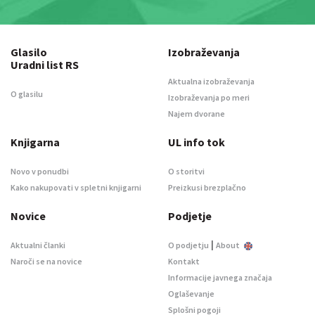
Glasilo
Izobraževanja
Uradni list RS
Aktualna izobraževanja
O glasilu
Izobraževanja po meri
Najem dvorane
Knjigarna
UL info tok
Novo v ponudbi
O storitvi
Kako nakupovati v spletni knjigarni
Preizkusi brezplačno
Novice
Podjetje
|
Aktualni članki
O podjetju
About
Naroči se na novice
Kontakt
Informacije javnega značaja
Oglaševanje
Splošni pogoji