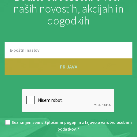
naših novostih, akcijah in
dogodkih
PRIJAVA
Seznanjen sem s
Splošnimi pogoji
in z
Izjavo o varstvu osebnih
podatkov
. *