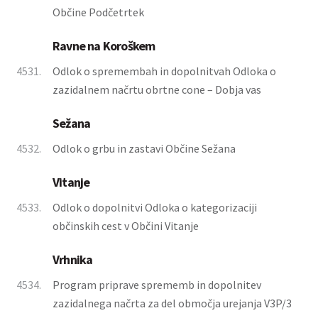
Občine Podčetrtek
Ravne na Koroškem
4531.
Odlok o spremembah in dopolnitvah Odloka o
zazidalnem načrtu obrtne cone – Dobja vas
Sežana
4532.
Odlok o grbu in zastavi Občine Sežana
Vitanje
4533.
Odlok o dopolnitvi Odloka o kategorizaciji
občinskih cest v Občini Vitanje
Vrhnika
4534.
Program priprave sprememb in dopolnitev
zazidalnega načrta za del območja urejanja V3P/3