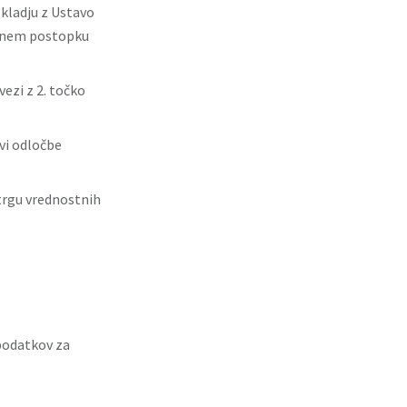
kladju z Ustavo
včnem postopku
ezi z 2. točko
vi odločbe
trgu vrednostnih
podatkov za