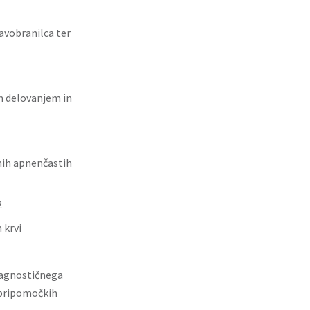
avobranilca ter
m delovanjem in
lnih apnenčastih
2
 krvi
iagnostičnega
 pripomočkih