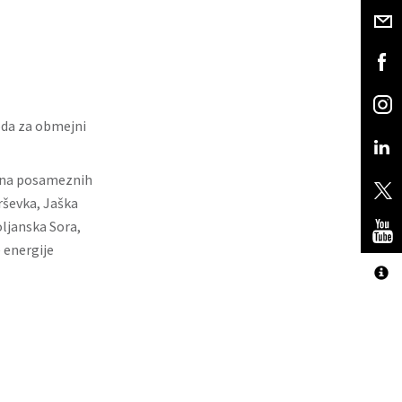
da za obmejni
 na posameznih
rševka, Jaška
ljanska Sora,
 energije