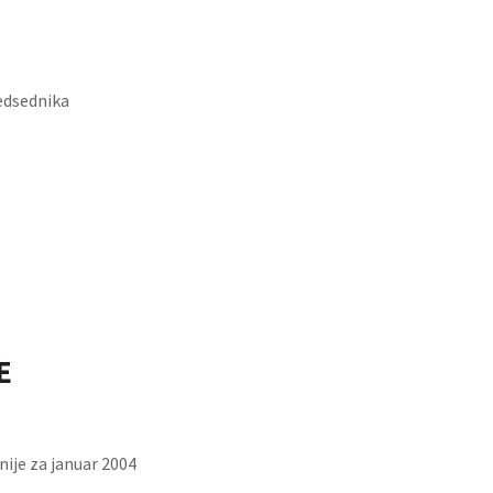
edsednika
E
nije za januar 2004