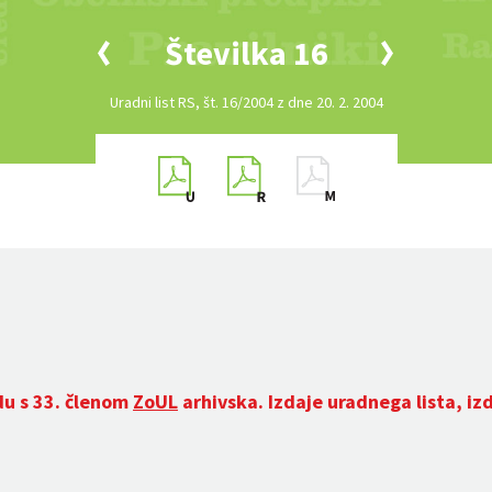
Številka 16
Uradni list RS, št. 16/2004 z dne 20. 2. 2004
du s 33. členom
ZoUL
arhivska. Izdaje uradnega lista, iz