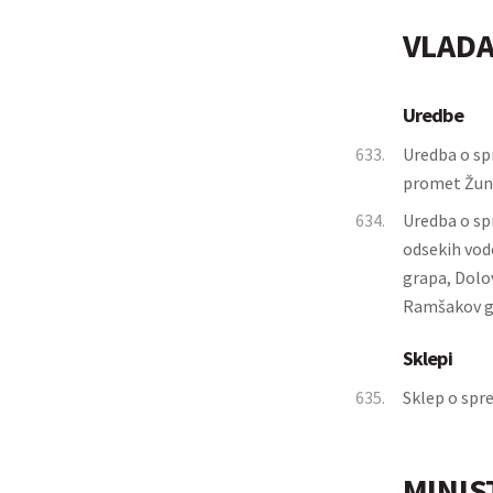
VLADA
Uredbe
633.
Uredba o sp
promet Žuni
634.
Uredba o sp
odsekih vod
grapa, Dolo
Ramšakov gr
Sklepi
635.
Sklep o spr
MINIS