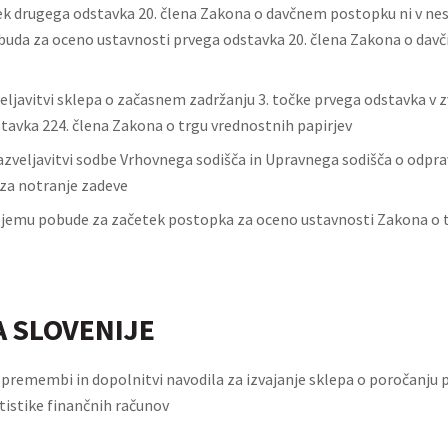
vek drugega odstavka 20. člena Zakona o davčnem postopku ni v nes
obuda za oceno ustavnosti prvega odstavka 20. člena Zakona o da
eljavitvi sklepa o začasnem zadržanju 3. točke prvega odstavka v zv
tavka 224. člena Zakona o trgu vrednostnih papirjev
azveljavitvi sodbe Vrhovnega sodišča in Upravnega sodišča o odpra
 za notranje zadeve
ejemu pobude za začetek postopka za oceno ustavnosti Zakona o 
 SLOVENIJE
spremembi in dopolnitvi navodila za izvajanje sklepa o poročanju 
istike finančnih računov