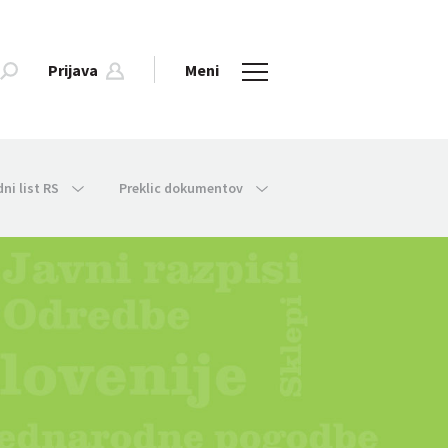
Prijava
Meni
dni list RS
Preklic dokumentov