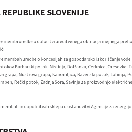
 REPUBLIKE SLOVENIJE
remembi uredbe o določitvi ureditvenega območja mejnega preho
či
remembah uredbe o koncesijah za gospodarsko izkoriščanje vode
otokov Barbarski potok, Mislinja, Dolžanka, Cerknica, Oresovka, T
va grapa, Muštrova grapa, Kanomljica, Ravenski potok, Lahinja, Po
aben, Rečki potok, Zadnja Sora, Savinja za proizvodnjo električne
emembah in dopolnitvah sklepa o ustanovitvi Agencije za energijo
TRSTVA