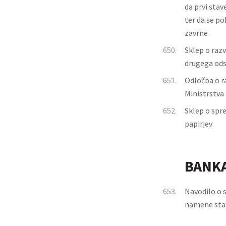
da prvi sta
ter da se p
zavrne
650.
Sklep o razv
drugega ods
651.
Odločba o r
Ministrstva
652.
Sklep o spr
papirjev
BANKA
653.
Navodilo o 
namene stat