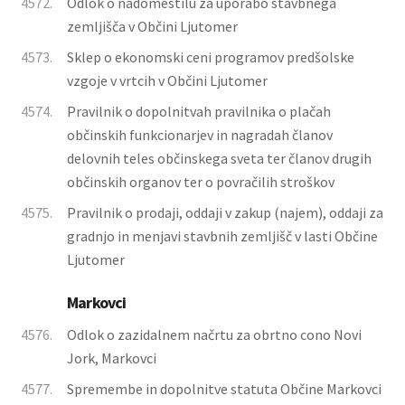
4572.
Odlok o nadomestilu za uporabo stavbnega
zemljišča v Občini Ljutomer
4573.
Sklep o ekonomski ceni programov predšolske
vzgoje v vrtcih v Občini Ljutomer
4574.
Pravilnik o dopolnitvah pravilnika o plačah
občinskih funkcionarjev in nagradah članov
delovnih teles občinskega sveta ter članov drugih
občinskih organov ter o povračilih stroškov
4575.
Pravilnik o prodaji, oddaji v zakup (najem), oddaji za
gradnjo in menjavi stavbnih zemljišč v lasti Občine
Ljutomer
Markovci
4576.
Odlok o zazidalnem načrtu za obrtno cono Novi
Jork, Markovci
4577.
Spremembe in dopolnitve statuta Občine Markovci