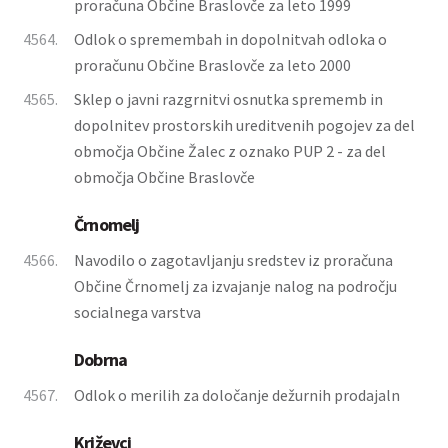
proračuna Občine Braslovče za leto 1999
4564.
Odlok o spremembah in dopolnitvah odloka o
proračunu Občine Braslovče za leto 2000
4565.
Sklep o javni razgrnitvi osnutka sprememb in
dopolnitev prostorskih ureditvenih pogojev za del
območja Občine Žalec z oznako PUP 2 - za del
območja Občine Braslovče
Črnomelj
4566.
Navodilo o zagotavljanju sredstev iz proračuna
Občine Črnomelj za izvajanje nalog na področju
socialnega varstva
Dobrna
4567.
Odlok o merilih za določanje dežurnih prodajaln
Križevci