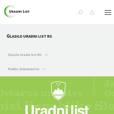
G
LASILO URADNI LIST RS
Glasilo Uradni list RS
Preklic dokumentov