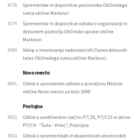
4578.
Spremembe in dopolnitve poslovnika Občinskega
sveta občine Markovci
4579.
Spremembe in dopolnitve odloka o organizaciji in
delovnem področju Občinske uprave občine
Markovci
4580.
Sklep o imenovanju nadomestnih članov delovnih
teles Občinskega sveta občine Markovci
Novo mesto
4581.
Odlok o spremembi odloka o proračunu Mestne
občine Novo mesto za leto 2000
Postojna
4582.
Odlok o ureditvenem načrtu P7/Z6, P7/C13 in delno
P7/C4 - "Šola - Vrtec", Postojna
4583.
Odlok o spremembah in dopolnitvah prostorskih