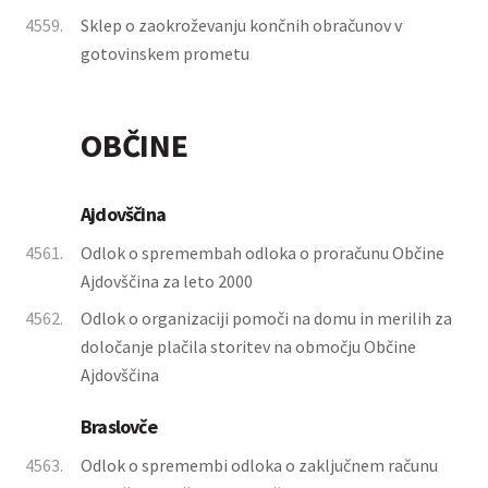
4559.
Sklep o zaokroževanju končnih obračunov v
gotovinskem prometu
OBČINE
Ajdovščina
4561.
Odlok o spremembah odloka o proračunu Občine
Ajdovščina za leto 2000
4562.
Odlok o organizaciji pomoči na domu in merilih za
določanje plačila storitev na območju Občine
Ajdovščina
Braslovče
4563.
Odlok o spremembi odloka o zaključnem računu