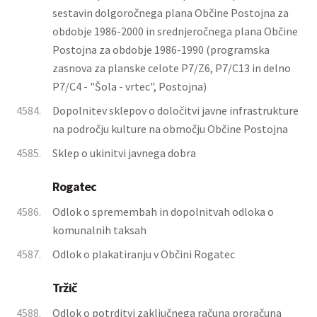
sestavin dolgoročnega plana Občine Postojna za
obdobje 1986-2000 in srednjeročnega plana Občine
Postojna za obdobje 1986-1990 (programska
zasnova za planske celote P7/Z6, P7/C13 in delno
P7/C4 - "Šola - vrtec", Postojna)
4584.
Dopolnitev sklepov o določitvi javne infrastrukture
na področju kulture na območju Občine Postojna
4585.
Sklep o ukinitvi javnega dobra
Rogatec
4586.
Odlok o spremembah in dopolnitvah odloka o
komunalnih taksah
4587.
Odlok o plakatiranju v Občini Rogatec
Tržič
4588.
Odlok o potrditvi zaključnega računa proračuna