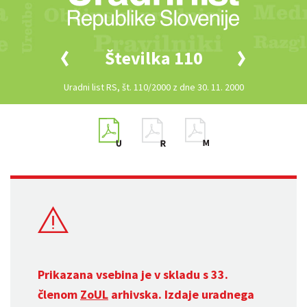
Številka 110
Uradni list RS, št. 110/2000 z dne 30. 11. 2000
Prikazana vsebina je v skladu s 33.
členom
ZoUL
arhivska. Izdaje uradnega