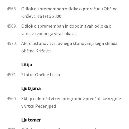
4568.
Odlok o spremembah odloka o proračunu Občine
Križevci za leto 2000
4569.
Odlok o spremembah in dopolnitvah odloka o
varstvu vodnega vira Lukavci
4570.
Akt o ustanovitvi Javnega stanovanjskega sklada
občine Križevci
Litija
4571.
Statut Občine Litija
Ljubljana
4560.
Sklep o določitvi cen programov predšolske vzgoje
v vrtcu Pedenjped
Ljutomer