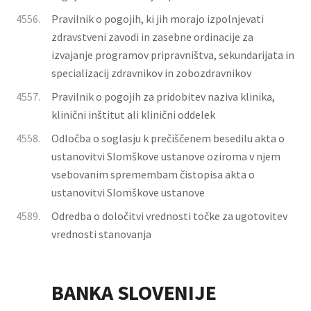
4556.
Pravilnik o pogojih, ki jih morajo izpolnjevati
zdravstveni zavodi in zasebne ordinacije za
izvajanje programov pripravništva, sekundarijata in
specializacij zdravnikov in zobozdravnikov
4557.
Pravilnik o pogojih za pridobitev naziva klinika,
klinični inštitut ali klinični oddelek
4558.
Odločba o soglasju k prečiščenem besedilu akta o
ustanovitvi Slomškove ustanove oziroma v njem
vsebovanim spremembam čistopisa akta o
ustanovitvi Slomškove ustanove
4589.
Odredba o določitvi vrednosti točke za ugotovitev
vrednosti stanovanja
BANKA SLOVENIJE