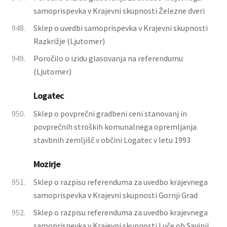
samoprispevka v Krajevni skupnosti Železne dveri
948.
Sklep o uvedbi samoprispevka v Krajevni skupnosti
Razkrižje (Ljutomer)
949.
Poročilo o izidu glasovanja na referendumu
(Ljutomer)
Logatec
950.
Sklep o povprečni gradbeni ceni stanovanj in
povprečnih stroških komunalnega opremljanja
stavbnih zemljišč v občini Logatec v letu 1993
Mozirje
951.
Sklep o razpisu referenduma za uvedbo krajevnega
samoprispevka v Krajevni skupnosti Gornji Grad
952.
Sklep o razpisu referenduma za uvedbo krajevnega
samoprispevka v Krajevni skupnosti Luče ob Savinji