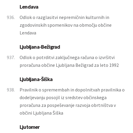
Lendava
936.
Odlok o razglasitvi nepremičnin kulturnih in
zgodovinskih spomenikov na območju občine
Lendava
Ljubljana-Bežigrad
937.
Odlok o potrditvi zaključnega računa o izvršitvi
proračuna občine Ljubljana Bežigrad za leto 1992
Ljubljana-Šiška
938.
Pravilnik o spremembah in dopolnitvah pravilnika o
dodeljevanju posojil iz sredstev občinskega
proračuna za pospeševanje razvoja obrtništva v
občini Ljubljana Šiška
Ljutomer