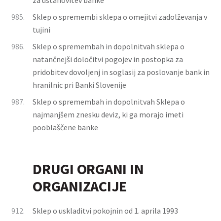
za ustanovitev banke
985.
Sklep o spremembi sklepa o omejitvi zadolževanja v
tujini
986.
Sklep o spremembah in dopolnitvah sklepa o
natančnejši določitvi pogojev in postopka za
pridobitev dovoljenj in soglasij za poslovanje bank in
hranilnic pri Banki Slovenije
987.
Sklep o spremembah in dopolnitvah Sklepa o
najmanjšem znesku deviz, ki ga morajo imeti
pooblaščene banke
DRUGI ORGANI IN
ORGANIZACIJE
912.
Sklep o uskladitvi pokojnin od 1. aprila 1993