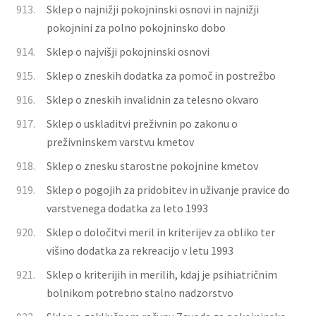
913.
Sklep o najnižji pokojninski osnovi in najnižji
pokojnini za polno pokojninsko dobo
914.
Sklep o najvišji pokojninski osnovi
915.
Sklep o zneskih dodatka za pomoč in postrežbo
916.
Sklep o zneskih invalidnin za telesno okvaro
917.
Sklep o uskladitvi preživnin po zakonu o
preživninskem varstvu kmetov
918.
Sklep o znesku starostne pokojnine kmetov
919.
Sklep o pogojih za pridobitev in uživanje pravice do
varstvenega dodatka za leto 1993
920.
Sklep o določitvi meril in kriterijev za obliko ter
višino dodatka za rekreacijo v letu 1993
921.
Sklep o kriterijih in merilih, kdaj je psihiatričnim
bolnikom potrebno stalno nadzorstvo