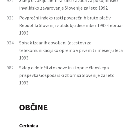
922.
Sklep o zaključnem računu Zavoda za pokojninsko
invalidsko zavarovanje Slovenije za leto 1992
923.
Povprečni indeks rasti povprečnih bruto plač v
Republiki Sloveniji v obdobju december 1992-februar
1993
924.
Spisek izdanih dovoljenj (atestov) za
telekomunikacijsko opremo v prvem trimesečju leta
1993
982.
Sklep o določitvi osnove in stopnje članskega
prispevka Gospodarski zbornici Slovenije za leto
1993
OBČINE
Cerknica