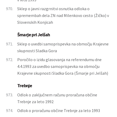
970.
Sklep o javni razgrnitvi osnutka odloka o
spremembah dela ZN nad Milenkovo cesto (Žičko) v
Slovenskih Konjicah
Šmarje pri Jelšah
971.
Sklep o uvedbi samoprispevka na območju Krajevne
skupnosti Sladka Gora
972.
Poročilo o izidu glasovanja na referendumu dne
4.4.1993 za uvedbo samoprispevka na območju
Krajevne skupnosti Sladka Gora (Šmarje pri Jelšah)
Trebnje
973.
Odlok o zaključnem računu proračuna občine
Trebnje za leto 1992
974.
Odlok o proračunu občine Trebnje za leto 1993