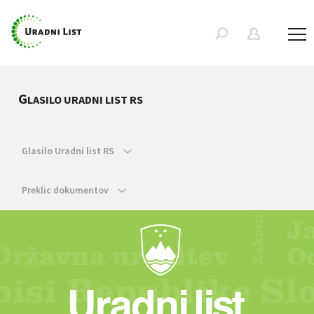
G
LASILO URADNI LIST RS
Glasilo Uradni list RS
Preklic dokumentov