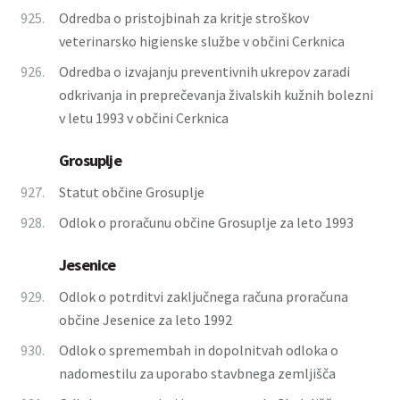
925.
Odredba o pristojbinah za kritje stroškov
veterinarsko higienske službe v občini Cerknica
926.
Odredba o izvajanju preventivnih ukrepov zaradi
odkrivanja in preprečevanja živalskih kužnih bolezni
v letu 1993 v občini Cerknica
Grosuplje
927.
Statut občine Grosuplje
928.
Odlok o proračunu občine Grosuplje za leto 1993
Jesenice
929.
Odlok o potrditvi zaključnega računa proračuna
občine Jesenice za leto 1992
930.
Odlok o spremembah in dopolnitvah odloka o
nadomestilu za uporabo stavbnega zemljišča