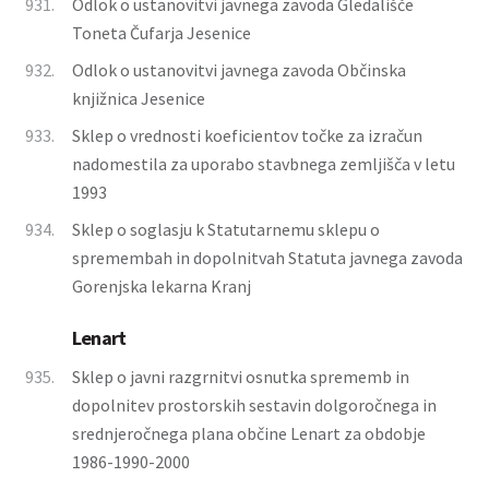
931.
Odlok o ustanovitvi javnega zavoda Gledališče
Toneta Čufarja Jesenice
932.
Odlok o ustanovitvi javnega zavoda Občinska
knjižnica Jesenice
933.
Sklep o vrednosti koeficientov točke za izračun
nadomestila za uporabo stavbnega zemljišča v letu
1993
934.
Sklep o soglasju k Statutarnemu sklepu o
spremembah in dopolnitvah Statuta javnega zavoda
Gorenjska lekarna Kranj
Lenart
935.
Sklep o javni razgrnitvi osnutka sprememb in
dopolnitev prostorskih sestavin dolgoročnega in
srednjeročnega plana občine Lenart za obdobje
1986-1990-2000