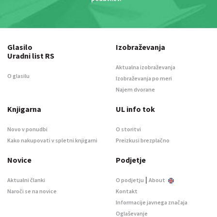
Glasilo
Izobraževanja
Uradni list RS
Aktualna izobraževanja
O glasilu
Izobraževanja po meri
Najem dvorane
Knjigarna
UL info tok
Novo v ponudbi
O storitvi
Kako nakupovati v spletni knjigarni
Preizkusi brezplačno
Novice
Podjetje
|
Aktualni članki
O podjetju
About
Naroči se na novice
Kontakt
Informacije javnega značaja
Oglaševanje