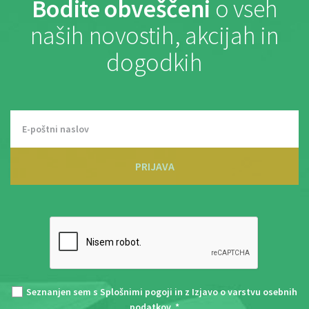
Bodite obveščeni
o vseh
naših novostih, akcijah in
dogodkih
PRIJAVA
Seznanjen sem s
Splošnimi pogoji
in z
Izjavo o varstvu osebnih
podatkov
. *