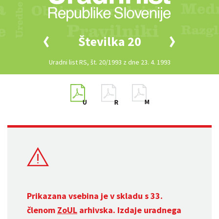
Številka 20
Uradni list RS, št. 20/1993 z dne 23. 4. 1993
Prikazana vsebina je v skladu s 33.
členom
ZoUL
arhivska. Izdaje uradnega