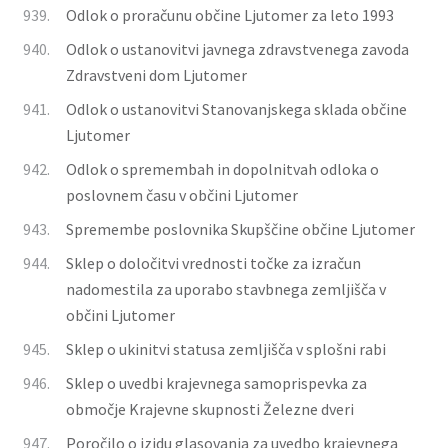
939.
Odlok o proračunu občine Ljutomer za leto 1993
940.
Odlok o ustanovitvi javnega zdravstvenega zavoda
Zdravstveni dom Ljutomer
941.
Odlok o ustanovitvi Stanovanjskega sklada občine
Ljutomer
942.
Odlok o spremembah in dopolnitvah odloka o
poslovnem času v občini Ljutomer
943.
Spremembe poslovnika Skupščine občine Ljutomer
944.
Sklep o določitvi vrednosti točke za izračun
nadomestila za uporabo stavbnega zemljišča v
občini Ljutomer
945.
Sklep o ukinitvi statusa zemljišča v splošni rabi
946.
Sklep o uvedbi krajevnega samoprispevka za
območje Krajevne skupnosti Železne dveri
947.
Poročilo o izidu glasovanja za uvedbo krajevnega