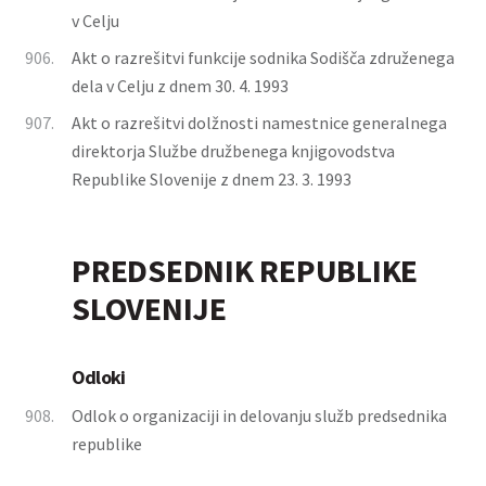
v Celju
906.
Akt o razrešitvi funkcije sodnika Sodišča združenega
dela v Celju z dnem 30. 4. 1993
907.
Akt o razrešitvi dolžnosti namestnice generalnega
direktorja Službe družbenega knjigovodstva
Republike Slovenije z dnem 23. 3. 1993
PREDSEDNIK REPUBLIKE
SLOVENIJE
Odloki
908.
Odlok o organizaciji in delovanju služb predsednika
republike