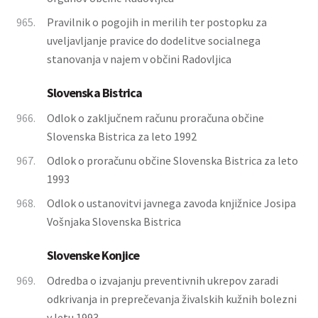
965.
Pravilnik o pogojih in merilih ter postopku za
uveljavljanje pravice do dodelitve socialnega
stanovanja v najem v občini Radovljica
Slovenska Bistrica
966.
Odlok o zaključnem računu proračuna občine
Slovenska Bistrica za leto 1992
967.
Odlok o proračunu občine Slovenska Bistrica za leto
1993
968.
Odlok o ustanovitvi javnega zavoda knjižnice Josipa
Vošnjaka Slovenska Bistrica
Slovenske Konjice
969.
Odredba o izvajanju preventivnih ukrepov zaradi
odkrivanja in preprečevanja živalskih kužnih bolezni
v letu 1993