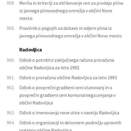
958.
Merila in kriteriji za oblikovanje cen za prodajo plina
iz javnega plinovodnega omrežja v občini Novo
mesto
959.
Pravilnik o pogojih za dobavo in odjem plina iz
javnega plinovodnega omrežja v občini Novo mesto
Radovljica
960.
Odlok o potrditvi zaključnega računa proračuna
občine Radovljica za leto 1992
961.
Odlok o proračunu občine Radovljica za leto 1993
962.
Odlok o povprečni gradbeni ceni stanovanj in o
povprečni gradbeni ceni komunalnega urejanja v
občini Radovljica
963.
Odlok o imenovanju nove ulice v naselju Radovljica
964.
Odlok o organizaciji in delovnem področju upravnih
organov občine Radovljica