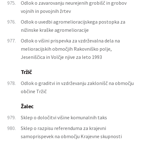
975.
Odlok o zavarovanju neurejenih grobišč in grobov
vojnih in povojnih žrtev
976.
Odlok o uvedbi agromelioracijskega postopka za
nižinske kraške agromelioracije
977.
Odlok o višini prispevka za vzdrževalna dela na
melioracijskih območjih Rakovniško polje,
Jeseniščica in Volčje njive za leto 1993
Tržič
978.
Odlok o graditvi in vzdrževanju zaklonišč na območju
občine Tržič
Žalec
979.
Sklep o določitvi višine komunalnih taks
980.
Sklep o razpisu referenduma za krajevni
samoprispevek na območju Krajevne skupnosti