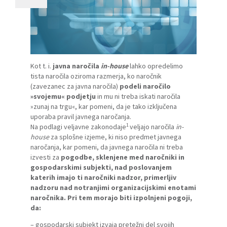
Kot t. i.
javna naročila
in-house
lahko opredelimo
tista naročila oziroma razmerja, ko naročnik
(zavezanec za javna naročila)
podeli naročilo
»svojemu« podjetju
in mu ni treba iskati naročila
»zunaj na trgu«, kar pomeni, da je tako izključena
uporaba pravil javnega naročanja.
1
Na podlagi veljavne zakonodaje
veljajo naročila
in-
house
za splošne izjeme, ki niso predmet javnega
naročanja, kar pomeni, da javnega naročila ni treba
izvesti za
pogodbe, sklenjene med naročniki in
gospodarskimi subjekti, nad poslova­njem
katerih imajo ti naročniki nadzor, primerljiv
nadzoru nad notranjimi organizacijskimi enotami
naročnika. Pri tem morajo biti izpolnjeni pogoji,
da:
– gospodarski subjekt izvaja pretežni del svojih