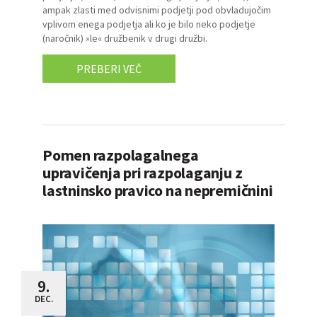
ampak zlasti med odvisnimi podjetji pod obvladujočim
vplivom enega podjetja ali ko je bilo neko podjetje
(naročnik) »le« družbenik v drugi družbi.
PREBERI VEČ
Pomen razpolagalnega
upravičenja pri razpolaganju z
lastninsko pravico na nepremičnini
9.
DEC.