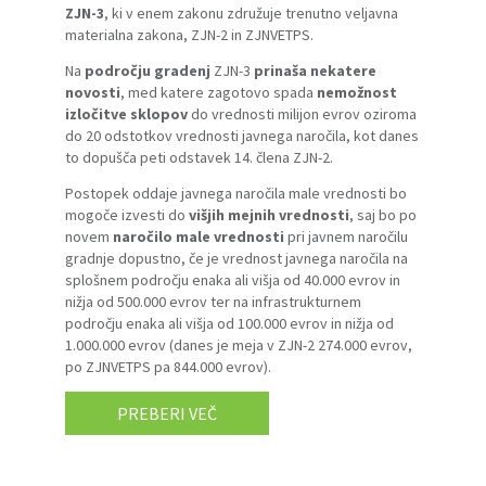
ZJN-3
, ki v enem zakonu združuje trenutno veljavna
materialna zakona, ZJN-2 in ZJNVETPS.
Na
področju gradenj
ZJN-3
prinaša
nekatere
novosti
, med katere zagotovo spada
nemožnost
izločitve sklopov
do vrednosti milijon evrov oziroma
do 20 odstotkov vrednosti javnega naročila, kot danes
to dopušča peti odstavek 14. člena ZJN-2.
Postopek oddaje javnega naročila male vrednosti bo
mogoče izvesti do
višjih mejnih vrednosti
, saj bo po
novem
naročilo male vrednosti
pri javnem naročilu
gradnje dopustno, če je vrednost javnega naročila na
splošnem področju enaka ali višja od 40.000 evrov in
nižja od 500.000 evrov ter na infrastrukturnem
področju enaka ali višja od 100.000 evrov in nižja od
1.000.000 evrov (danes je meja v ZJN-2 274.000 evrov,
po ZJNVETPS pa 844.000 evrov).
PREBERI VEČ