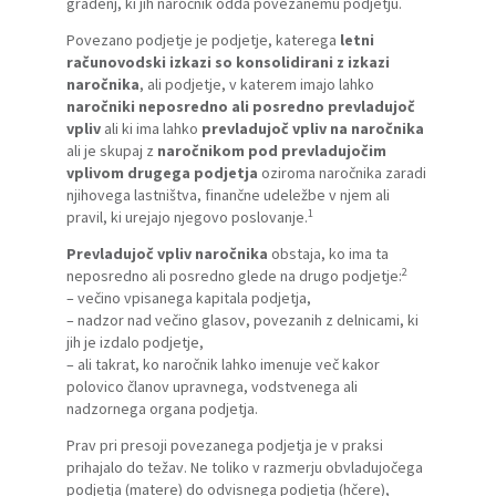
gradenj, ki jih naročnik odda povezanemu podjetju.
Povezano podjetje je podjetje, katerega
letni
računovodski izkazi so konsolidirani z izkazi
naročnika
, ali podjetje, v katerem imajo lahko
naročniki neposredno ali posredno prevladujoč
vpliv
ali ki ima lahko
prevladujoč vpliv na naročnika
ali je skupaj z
naročnikom pod prevladujočim
vplivom drugega podjetja
oziroma naročnika zaradi
njihovega lastništva, finančne udeležbe v njem ali
1
pravil, ki urejajo njegovo poslovanje.
Prevladujoč vpliv naročnika
obstaja, ko ima ta
2
neposredno ali posredno glede na drugo podjetje:
– večino vpisanega kapitala podjetja,
– nadzor nad večino glasov, povezanih z delnicami, ki
jih je izdalo podjetje,
– ali takrat, ko naročnik lahko imenuje več kakor
polovico članov upravnega, vodstvenega ali
nadzornega organa podjetja.
Prav pri presoji povezanega podjetja je v praksi
prihajalo do težav. Ne toliko v razmerju obvladujočega
podjetja (matere) do odvisnega podjetja (hčere),