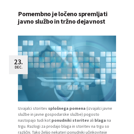
Pomembno je ločeno spremljati
javno službo in tržno dejavnost
23.
DEC.
Izvajalci storitev
splošnega pomena
(
izvajalci javne
službe in javne gospodarske službe
) pogosto
nastopajo tudi kot
ponudniki storitev
ali
blaga
na
trgu. Razlogi za prodajo blaga in storitev na trgu so
različni. Tako želijo nekateri ponudniki učinkoviteje