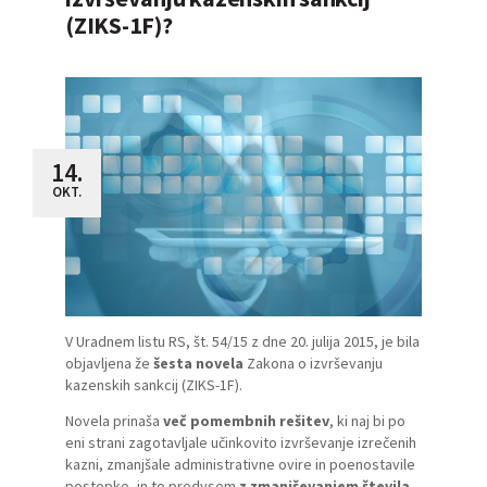
(ZIKS-1F)?
14.
OKT.
V Uradnem listu RS, št. 54/15 z dne 20. julija 2015, je bila
objavljena že
šesta novela
Zakona o izvrševanju
kazenskih sankcij (ZIKS-1F)
.
Novela prinaša
več pomembnih rešitev
, ki naj bi po
eni strani zagotavljale učinkovito izvrševanje izrečenih
kazni, zmanjšale administrativne ovire in poenostavile
postopke, in to predvsem
z zmanjševanjem števila