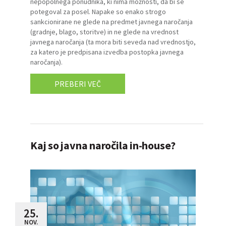
nepopolnega ponudnika, ki nima možnosti, da bi se
potegoval za posel. Napake so enako strogo
sankcionirane ne glede na predmet javnega naročanja
(gradnje, blago, storitve) in ne glede na vrednost
javnega naročanja (ta mora biti seveda nad vrednostjo,
za katero je predpisana izvedba postopka javnega
naročanja).
PREBERI VEČ
Kaj so javna naročila in-house?
25.
NOV.