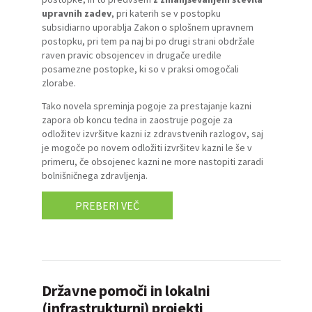
upravnih zadev
, pri katerih se v postopku
subsidiarno uporablja Zakon o splošnem upravnem
postopku, pri tem pa naj bi po drugi strani obdržale
raven pravic obsojencev in drugače uredile
posamezne postopke, ki so v praksi omogočali
zlorabe.
Tako novela spreminja pogoje za prestajanje kazni
zapora ob koncu tedna in zaostruje pogoje za
odložitev izvršitve kazni iz zdravstvenih razlogov, saj
je mogoče po novem odložiti izvršitev kazni le še v
primeru, če obsojenec kazni ne more nastopiti zaradi
bolnišničnega zdravljenja.
PREBERI VEČ
Državne pomoči in lokalni
(infrastrukturni) projekti