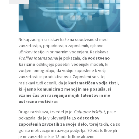
Nekaj zadnjih raziskav kaže na soodvisnost med
zavzetostjo, pripadnostjo zaposlenih, njihovo
učinkovitostjo in primernim vodenjem. Raziskava
Profiles International
je pokazala, da
vodstveno
karizmo
odlikujejo posebni vedenjski modeli, ki
vodjem omogočajo, da vodijo zaposlene k večji
zavzetosti in produktivnosti. Zaposleni so v tej
raziskavi tudi ocenili, da je
karizmatičen vodja tisti,
ki »jasno komunicira z menoj in me posluša, si
vzame čas pri razvijanju mojih talentov in me
ustrezno motivira
«.
Druga raziskava, izvedel jo je
Gallupov inštitut
, pa je
pokazala, da je v Sloveniji
le 15 odstotkov
zaposlenih zavzetih za svoje delo
, torej takih, da so
gonilo motivacije in razvoja podjetja. 70 odstotkov jih
je nezavzetih in kar 15 odstotkov aktivno