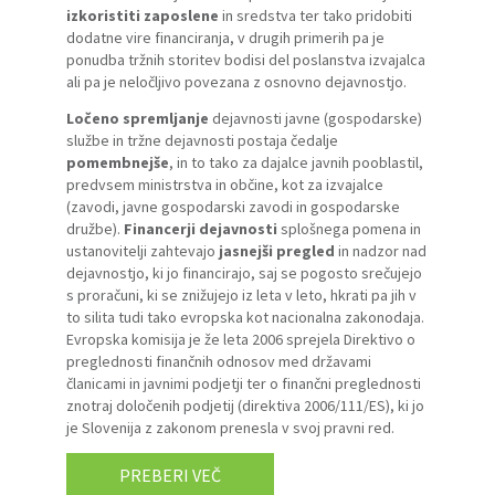
izkoristiti zaposlene
in sredstva ter tako pridobiti
dodatne vire financiranja, v drugih primerih pa je
ponudba tržnih storitev bodisi del poslanstva izvajalca
ali pa je neločljivo povezana z osnovno dejavnostjo.
Ločeno spremljanje
dejavnosti javne (gospodarske)
službe in tržne dejavnosti postaja čedalje
pomembnejše
, in to tako za dajalce javnih pooblastil,
predvsem ministrstva in občine, kot za izvajalce
(zavodi, javne gospodarski zavodi in gospodarske
družbe).
Financerji dejavnosti
splošnega pomena in
ustanovitelji zahtevajo
jasnejši pregled
in nadzor nad
dejavnostjo, ki jo financirajo, saj se pogosto srečujejo
s proračuni, ki se znižujejo iz leta v leto, hkrati pa jih v
to silita tudi tako evropska kot nacionalna zakonodaja.
Evropska komisija je že leta 2006 sprejela Direktivo o
preglednosti finančnih odnosov med državami
članicami in javnimi podjetji ter o finančni preglednosti
znotraj določenih podjetij (direktiva 2006/111/ES), ki jo
je Slovenija z zakonom prenesla v svoj pravni red.
PREBERI VEČ