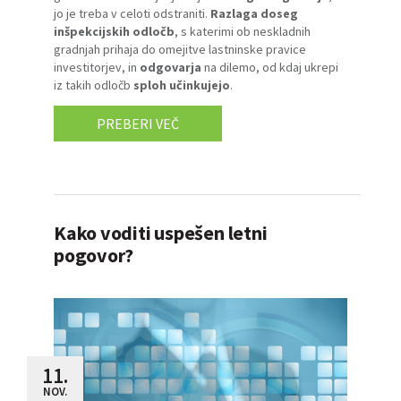
jo je treba v celoti odstraniti.
Razlaga doseg
inšpekcijskih odločb
, s katerimi ob neskladnih
gradnjah prihaja do omejitve lastninske pravice
investitorjev, in
odgovarja
na dilemo, od kdaj ukrepi
iz takih odločb
sploh učinkujejo
.
PREBERI VEČ
Kako voditi uspešen letni
pogovor?
11.
NOV.