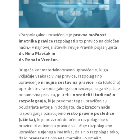
»Razpolagalno upravičenje je
pravna možnost
imetnika
pravice
razpolagati s to pravico na določen
način,« v najnovejši številki revije
Pravnik
pojasnjujeta
dr. Nina Plavšak in
dr. Renato Vrenčur
.
Drugače kot materialnopravno upravičenje, ki ga
vključuje vsaka (civilna) pravica, razpolagalno
upravičenje
ni nujna sestavina pravice
. »Za (določno)
opredelitev razpolagalnega upravičenja, ki ga vključuje
posamezna pravica, je treba
opredeliti tudi način
razpolaganja
, ki je predmet tega upravičenja,«
poudarjata avtorja in dodajata, da z izrazom način
razpolaganja označujemo
vrsto pravne posledice
(učinka)
, ki jo povzroči določeno razpolaganje s
pravico: »Lastninska pravica vključuje razpolagalno
upravičenje njenega imetnika, da z njo razpolaga tako,
da jo prenese na novega imetnika, jo omeji z