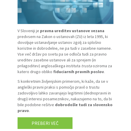
V Sloveniji je
pravna ureditev ustanove vezana
predvsem na Zakon o ustanovah (ZU) iz leta 1995, ki
dovoljuje ustanavljanje ustanov zgolj za splošno
koristne in dobrodelne, ne pa tudi v zasebne namene.
Vse več držav po svetu pa se odloča tudi za pravno
ureditev zasebne ustanove ali za sprejem (in
prilagoditev) anglosaškega instituta
trusta
oziroma za
katero drugo obliko
fiduciarnih pravnih poslov
.
S konkretnim življenjskim primerom, ki kaže, da se v
angleški pravni praksi s pomočjo pravil o trustu
zadovoljivo lahko zavarujejo legitimni (dednopravni in
drugi) interesi posameznikov, nakazujemo na to, da bi
bile podobne rešitve
dobrodošle tudi za slovensko
pravo
.
PREBERI VEČ