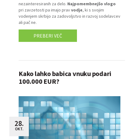
nezainteresiranih za delo.
Najpomembnejšo vlogo
pri zavzetosti pa imajo prav
vodje
, ki s svojim
vodenjem skrbijo za zadovoljstvo in razvoj sodelavcev
ali pač ne.
PREBERI VEČ
Kako lahko babica vnuku podari
100.000 EUR?
28.
OKT.