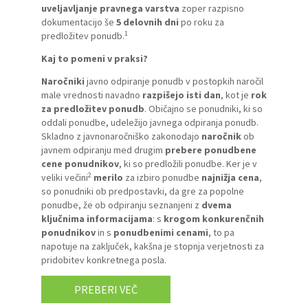
uveljavljanje pravnega varstva
zoper razpisno
dokumentacijo še
5 delovnih dni
po roku za
1
predložitev ponudb.
Kaj to pomeni v praksi?
Naročniki
javno odpiranje ponudb v postopkih naročil
male vrednosti navadno
razpišejo isti dan
, kot je
rok
za predložitev ponudb
. Običajno se ponudniki, ki so
oddali ponudbe, udeležijo javnega odpiranja ponudb.
Skladno z javnonaročniško zakonodajo
naročnik
ob
javnem odpiranju med drugim
prebere ponudbene
cene ponudnikov
, ki so predložili ponudbe. Ker je v
2
veliki večini
merilo
za izbiro ponudbe
najnižja cena
,
so ponudniki ob predpostavki, da gre za popolne
ponudbe, že ob odpiranju seznanjeni z
dvema
ključnima informacijama
: s
krogom konkurenčnih
ponudnikov
in s
ponudbenimi cenami
, to pa
napotuje na zaključek, kakšna je stopnja verjetnosti za
pridobitev konkretnega posla.
PREBERI VEČ