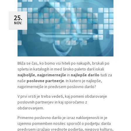
25.
NOV.
Bliža se čas, ko bomo vsi hiteli po nakupih, brskali po
spletu in katalogih in med široko paleto daril iskali
najboljše
,
najprimernejše
in
najlepše darilo
tudi za
naše
poslovne partnerje
. In katero je najlepše,
najprimernejše in predvsem poslovno darilo?
V prvi vrsti je treba vedeti, kaj pomeni obdarovanje
poslovnih partnerjev in kaj sporočamo z
obdarovanjem.
Primerno poslovno darilo je izraz naklonjenosti in je
izjemno pomemben nosilec sporočil o podjetju: darila
predvsem izražajo vrednote podjetja, njegovo kulturo,