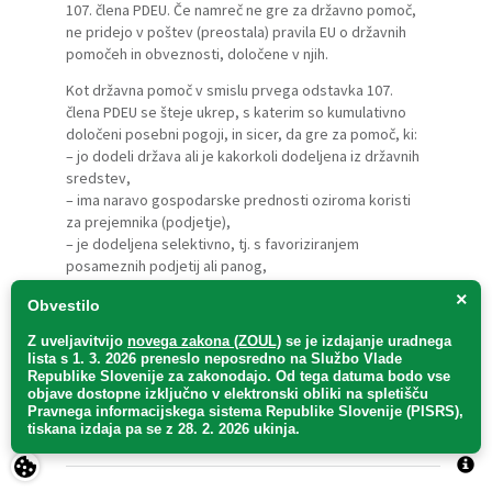
107. člena PDEU. Če namreč ne gre za državno pomoč,
ne pridejo v poštev (preostala) pravila EU o državnih
pomočeh in obveznosti, določene v njih.
Kot državna pomoč v smislu prvega odstavka 107.
člena PDEU se šteje ukrep, s katerim so kumulativno
določeni posebni pogoji, in sicer, da gre za pomoč, ki:
– jo dodeli država ali je kakorkoli dodeljena iz državnih
sredstev,
– ima naravo gospodarske prednosti oziroma koristi
za prejemnika (podjetje),
– je dodeljena selektivno, tj. s favoriziranjem
posameznih podjetij ali panog,
– (lahko) izkrivlja tržno konkurenco na notranjem trgu in
×
Obvestilo
– (lahko) vpliva na trgovanje med vsaj dvema državama
članicama Evropske unije.
Z uveljavitvijo
novega zakona (ZOUL)
se je
izdajanje uradnega
lista s 1. 3. 2026 preneslo
neposredno
na Službo Vlade
Republike Slovenije za zakonodajo
. Od tega datuma bodo vse
PREBERI VEČ
objave dostopne izključno v elektronski obliki na spletišču
Pravnega informacijskega sistema Republike Slovenije (PISRS),
tiskana izdaja pa se z 28. 2. 2026 ukinja.