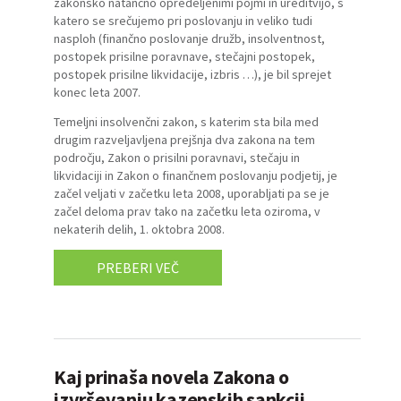
zakonsko natančno opredeljenimi pojmi in ureditvijo, s
katero se srečujemo pri poslovanju in veliko tudi
nasploh (finančno poslovanje družb, insolventnost,
postopek prisilne poravnave, stečajni postopek,
postopek prisilne likvidacije, izbris …), je bil sprejet
konec leta 2007.
Temeljni insolvenčni zakon, s katerim sta bila med
drugim razveljavljena prejšnja dva zakona na tem
področju, Zakon o prisilni poravnavi, stečaju in
likvidaciji in Zakon o finančnem poslovanju podjetij, je
začel veljati v začetku leta 2008, uporabljati pa se je
začel deloma prav tako na začetku leta oziroma, v
nekaterih delih, 1. oktobra 2008.
PREBERI VEČ
Kaj prinaša novela Zakona o
izvrševanju kazenskih sankcij