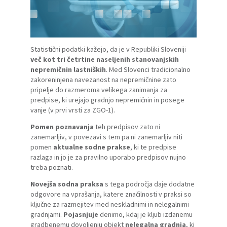
Statistični podatki kažejo, da je v Republiki Sloveniji
več kot tri četrtine naseljenih stanovanjskih
nepremičnin lastniških
. Med Slovenci tradicionalno
zakoreninjena navezanost na nepremičnine zato
pripelje do razmeroma velikega zanimanja za
predpise, ki urejajo gradnjo nepremičnin in posege
vanje (v prvi vrsti za
ZGO-1
).
Pomen poznavanja
teh predpisov zato ni
zanemarljiv, v povezavi s tem pa ni zanemarljiv niti
pomen
aktualne sodne prakse
, ki te predpise
razlaga in jo je za pravilno uporabo predpisov nujno
treba poznati.
Novejša sodna praksa
s tega področja daje dodatne
odgovore na vprašanja, katere značilnosti v praksi so
ključne za razmejitev med neskladnimi in nelegalnimi
gradnjami.
Pojasnjuje
denimo, kdaj je kljub izdanemu
gradbenemu dovoljenju objekt
nelegalna gradnja
, ki