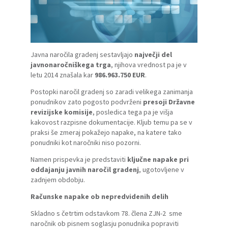
Javna naročila gradenj sestavljajo
največji del
javnonaročniškega trga
, njihova vrednost pa je v
letu 2014 znašala kar
986.963.750 EUR
.
Postopki naročil gradenj so zaradi velikega zanimanja
ponudnikov zato pogosto podvrženi
presoji Državne
revizijske komisije
, posledica tega pa je višja
kakovost razpisne dokumentacije. Kljub temu pa se v
praksi še zmeraj pokažejo napake, na katere tako
ponudniki kot naročniki niso pozorni.
Namen prispevka je predstaviti
ključne napake pri
oddajanju
javnih naročil gradenj
, ugotovljene v
zadnjem obdobju.
Računske napake ob nepredvidenih delih
Skladno s četrtim odstavkom 78. člena ZJN-2 sme
naročnik ob pisnem soglasju ponudnika popraviti