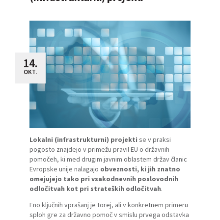
14.
OKT.
Lokalni (infrastrukturni) projekti
se v praksi
pogosto znajdejo v primežu pravil EU o
državnih
pomočeh
, ki med drugim javnim oblastem držav članic
Evropske unije nalagajo
obveznosti, ki jih znatno
omejujejo tako pri vsakodnevnih poslovodnih
odločitvah kot pri strateških odločitvah
.
Eno ključnih vprašanj je torej, ali v konkretnem primeru
sploh gre za državno pomoč v smislu prvega odstavka