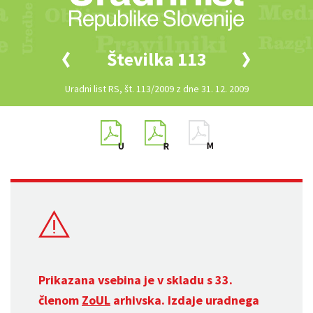
Številka 113
Uradni list RS, št. 113/2009 z dne 31. 12. 2009
Prikazana vsebina je v skladu s 33.
členom
ZoUL
arhivska. Izdaje uradnega