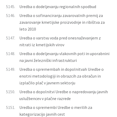
5145.
Uredba o dodeljevanju regionalnih spodbud
5146.
Uredba o sofinanciranju zavarovalnih premij za
zavarovanje kmetijske proizvodnje in ribištva za
leto 2010
5147.
Uredba o varstvu voda pred onesnaževanjem z
nitrati iz kmetijskih virov
5148.
Uredba o dodeljevanju vlakovnih poti in uporabnini
na javni železniški infrastrukturi
5149.
Uredba o spremembah in dopolnitvah Uredbe o
enotni metodologiji in obrazcih za obračun in
izplačilo plač v javnem sektorju
5150.
Uredba o dopolnitvi Uredbe o napredovanju javnih
uslužbencev v plačne razrede
5151.
Uredba o spremembi Uredbe o merilih za
kategorizacijo javnih cest