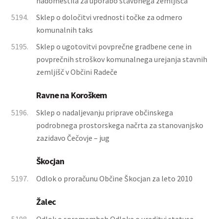
nadomestila za uporabo stavbnega zemljišča
5194.
Sklep o določitvi vrednosti točke za odmero
komunalnih taks
5195.
Sklep o ugotovitvi povprečne gradbene cene in
povprečnih stroškov komunalnega urejanja stavnih
zemljišč v Občini Radeče
Ravne na Koroškem
5196.
Sklep o nadaljevanju priprave občinskega
podrobnega prostorskega načrta za stanovanjsko
zazidavo Čečovje – jug
Škocjan
5197.
Odlok o proračunu Občine Škocjan za leto 2010
Žalec