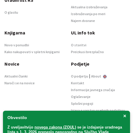
Uradni list RS
Aktualna izobraževanja
O glasilu
Izobraževanja po meri
Najem dvorane
Knjigarna
UL info tok
Novo v ponudbi
O storitvi
Kako nakupovati v spletni knjigarni
Preizkusi brezplačno
Novice
Podjetje
|
Aktualni članki
O podjetju
About
Naroči se na novice
Kontakt
Informacije javnega značaja
Oglaševanje
Splošni pogoji
Izjava o varstvu osebnih podatkov
×
E-dražbe
Obvestilo
Z uveljavitvijo
novega zakona (ZOUL)
se je
izdajanje uradnega
lista s 1. 3. 2026 preneslo
neposredno
na Službo Vlade