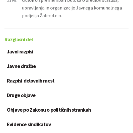
5198.
Odlok o spremembah Odloka o ureditvi statusa,
upravljanja in organizacije Javnega komunalnega
podjetja Žalec d.o.o.
Razglasni del
Javni razpisi
Javne dražbe
Razpisi delovnih mest
Druge objave
Objave po Zakonu o političnih strankah
Evidence sindikatov