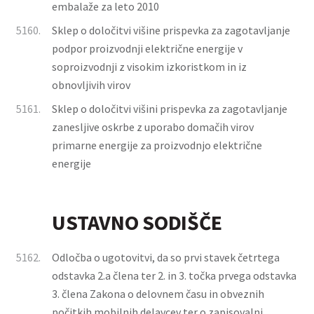
embalaže za leto 2010
5160.
Sklep o določitvi višine prispevka za zagotavljanje
podpor proizvodnji električne energije v
soproizvodnji z visokim izkoristkom in iz
obnovljivih virov
5161.
Sklep o določitvi višini prispevka za zagotavljanje
zanesljive oskrbe z uporabo domačih virov
primarne energije za proizvodnjo električne
energije
USTAVNO SODIŠČE
5162.
Odločba o ugotovitvi, da so prvi stavek četrtega
odstavka 2.a člena ter 2. in 3. točka prvega odstavka
3. člena Zakona o delovnem času in obveznih
počitkih mobilnih delavcev ter o zapisovalni