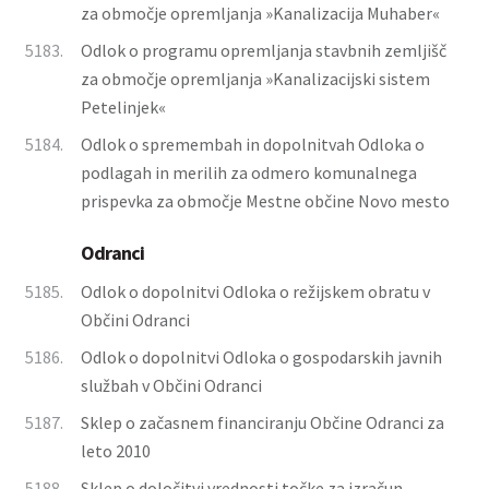
za območje opremljanja »Kanalizacija Muhaber«
5183.
Odlok o programu opremljanja stavbnih zemljišč
za območje opremljanja »Kanalizacijski sistem
Petelinjek«
5184.
Odlok o spremembah in dopolnitvah Odloka o
podlagah in merilih za odmero komunalnega
prispevka za območje Mestne občine Novo mesto
Odranci
5185.
Odlok o dopolnitvi Odloka o režijskem obratu v
Občini Odranci
5186.
Odlok o dopolnitvi Odloka o gospodarskih javnih
službah v Občini Odranci
5187.
Sklep o začasnem financiranju Občine Odranci za
leto 2010
5188.
Sklep o določitvi vrednosti točke za izračun