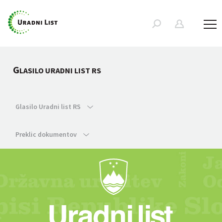
G
LASILO URADNI LIST RS
Glasilo Uradni list RS
Preklic dokumentov