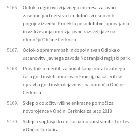
5166.
Odlok o ugotovitvi javnega interesa za javno-
zasebno partnerstvo ter določitvi osnovnih
pogojev izvedbe Projekta posodobitve, upravljanja
in vzdrževanja omrežja javne razsvetljave na
območju Občine Cerknica
5167.
Odlok o spremembah in dopolnitvah Odloka o
ustanovitvi javnega zavoda Notranjski regijski park
5168.
Pravilnik o merilih za podaljšanje obratovalnega
časa gostinskih obratov in kmetij, na katerih se
opravlja gostinska dejavnost na območju Občine
Cerknica
5169.
Sklep o določitvi višine enkratne pomoči za
novorojence v Občini Cerknica za leto 2010
5170.
Sklep o soglasju k ceni socialno varstvenih storitev
v Občini Cerknica