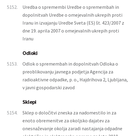
5152.
Uredba o spremembi Uredbe o spremembah in
dopolnitvah Uredbe o omejevalnih ukrepih proti
Iranu in izvajanju Uredbe Sveta (ES) št. 423/2007 z
dne 19. aprila 2007 o omejevalnih ukrepih proti
Iranu
Odloki
5153.
Odlok o spremembah in dopolnitvah Odloka o
preoblikovanju javnega podjetja Agencija za
radioaktivne odpadke, p. o., Hajdrihova 2, Ljubljana,
v javni gospodarski zavod
Sklepi
5154.
Sklep o določitvi zneska za nadomestilo in za
enoto obremenitve za okoljsko dajatev za
onesnaževanje okolja zaradi nastajanja odpadne