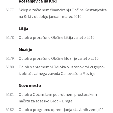
Kostanjevica na Krki
5177.
Sklep o začasnem financiranju Občine Kostanjevica
na Krki v obdobju januar–marec 2010
Litija
5178.
Odlok o proračunu Občine Litija za leto 2010
Mozirje
5179.
Odlok o proračunu Občine Mozirje za leto 2010
5180.
Odlok o spremembi Odloka o ustanovitvi vzgojno-
izobraževalnega zavoda Osnova šola Mozirje
Novo mesto
5181.
Odlok o Občinskem podrobnem prostorskem
načrtu za sosesko Brod – Drage
5182.
Odlok o programu opremljanja stavbnih zemljišč