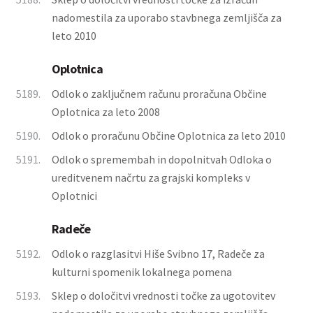
nadomestila za uporabo stavbnega zemljišča za
leto 2010
Oplotnica
5189.
Odlok o zaključnem računu proračuna Občine
Oplotnica za leto 2008
5190.
Odlok o proračunu Občine Oplotnica za leto 2010
5191.
Odlok o spremembah in dopolnitvah Odloka o
ureditvenem načrtu za grajski kompleks v
Oplotnici
Radeče
5192.
Odlok o razglasitvi Hiše Svibno 17, Radeče za
kulturni spomenik lokalnega pomena
5193.
Sklep o določitvi vrednosti točke za ugotovitev