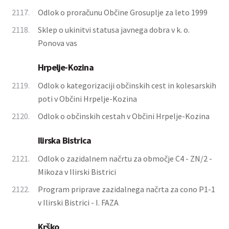
2117.
Odlok o proračunu Občine Grosuplje za leto 1999
2118.
Sklep o ukinitvi statusa javnega dobra v k. o.
Ponova vas
Hrpelje-Kozina
2119.
Odlok o kategorizaciji občinskih cest in kolesarskih
poti v Občini Hrpelje-Kozina
2120.
Odlok o občinskih cestah v Občini Hrpelje-Kozina
Ilirska Bistrica
2121.
Odlok o zazidalnem načrtu za območje C4 - ZN/2 -
Mikoza v Ilirski Bistrici
2122.
Program priprave zazidalnega načrta za cono P1-1
v Ilirski Bistrici - I. FAZA
Krško