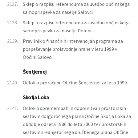
2137.
Sklep o razpisu referenduma za uvedbo občinskega
samoprispevka za naselje Šalovci
2138.
Sklep o razpisu referenduma za uvedbo občinskega
samoprispevka za naselje Dolenci
2139.
Pravilnik o finančnih intervencijah programa za
pospeševanje proizvodnje hrane v letu 1999 v
Občini Šalovci
Šentjernej
2140.
Odlok o proračunu Občine Šentjernej za leto 1999
Škofja Loka
2141.
Odlok o spremembah in dopolnitvah prostorskih
sestavin dolgoročnega plana Občine Škofja Loka za
obdobje od leta 1986 do leta 2000 ter prostorskih
sestavin srednjeročnega družbenega plana Občine