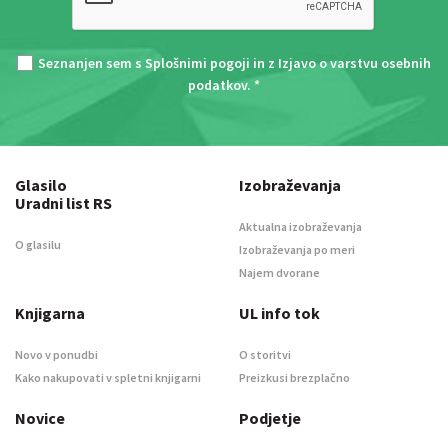
Seznanjen sem s
Splošnimi pogoji
in z
Izjavo o varstvu osebnih
podatkov
. *
Glasilo
Izobraževanja
Uradni list RS
Aktualna izobraževanja
O glasilu
Izobraževanja po meri
Najem dvorane
Knjigarna
UL info tok
Novo v ponudbi
O storitvi
Kako nakupovati v spletni knjigarni
Preizkusi brezplačno
Novice
Podjetje