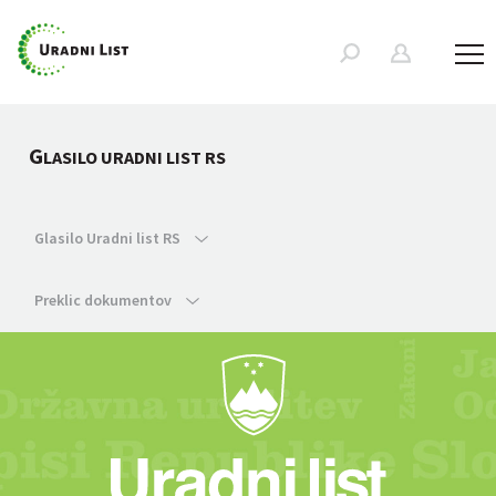
G
LASILO URADNI LIST RS
Glasilo Uradni list RS
Preklic dokumentov