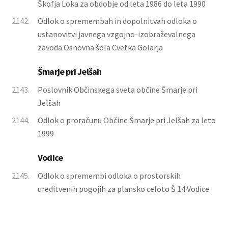
Škofja Loka za obdobje od leta 1986 do leta 1990
2142.
Odlok o spremembah in dopolnitvah odloka o
ustanovitvi javnega vzgojno-izobraževalnega
zavoda Osnovna šola Cvetka Golarja
Šmarje pri Jelšah
2143.
Poslovnik Občinskega sveta občine Šmarje pri
Jelšah
2144.
Odlok o proračunu Občine Šmarje pri Jelšah za leto
1999
Vodice
2145.
Odlok o spremembi odloka o prostorskih
ureditvenih pogojih za plansko celoto Š 14 Vodice