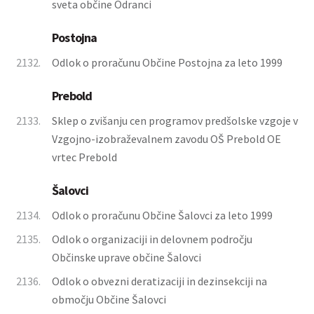
sveta občine Odranci
Postojna
2132.
Odlok o proračunu Občine Postojna za leto 1999
Prebold
2133.
Sklep o zvišanju cen programov predšolske vzgoje v
Vzgojno-izobraževalnem zavodu OŠ Prebold OE
vrtec Prebold
Šalovci
2134.
Odlok o proračunu Občine Šalovci za leto 1999
2135.
Odlok o organizaciji in delovnem področju
Občinske uprave občine Šalovci
2136.
Odlok o obvezni deratizaciji in dezinsekciji na
območju Občine Šalovci