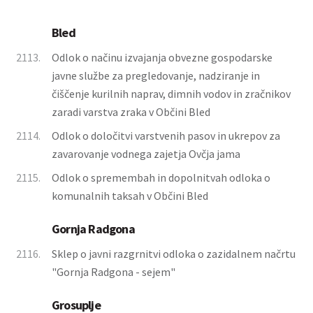
Bled
2113.
Odlok o načinu izvajanja obvezne gospodarske
javne službe za pregledovanje, nadziranje in
čiščenje kurilnih naprav, dimnih vodov in zračnikov
zaradi varstva zraka v Občini Bled
2114.
Odlok o določitvi varstvenih pasov in ukrepov za
zavarovanje vodnega zajetja Ovčja jama
2115.
Odlok o spremembah in dopolnitvah odloka o
komunalnih taksah v Občini Bled
Gornja Radgona
2116.
Sklep o javni razgrnitvi odloka o zazidalnem načrtu
"Gornja Radgona - sejem"
Grosuplje