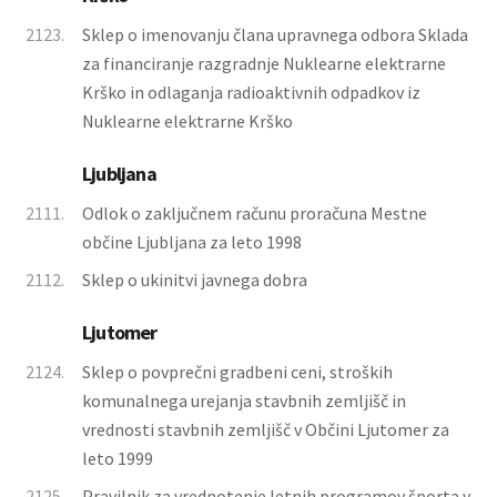
2123.
Sklep o imenovanju člana upravnega odbora Sklada
za financiranje razgradnje Nuklearne elektrarne
Krško in odlaganja radioaktivnih odpadkov iz
Nuklearne elektrarne Krško
Ljubljana
2111.
Odlok o zaključnem računu proračuna Mestne
občine Ljubljana za leto 1998
2112.
Sklep o ukinitvi javnega dobra
Ljutomer
2124.
Sklep o povprečni gradbeni ceni, stroških
komunalnega urejanja stavbnih zemljišč in
vrednosti stavbnih zemljišč v Občini Ljutomer za
leto 1999
2125.
Pravilnik za vrednotenje letnih programov športa v