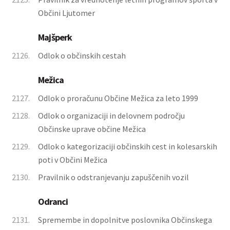
Občini Ljutomer
Majšperk
2126.
Odlok o občinskih cestah
Mežica
2127.
Odlok o proračunu Občine Mežica za leto 1999
2128.
Odlok o organizaciji in delovnem področju
Občinske uprave občine Mežica
2129.
Odlok o kategorizaciji občinskih cest in kolesarskih
poti v Občini Mežica
2130.
Pravilnik o odstranjevanju zapuščenih vozil
Odranci
2131.
Spremembe in dopolnitve poslovnika Občinskega