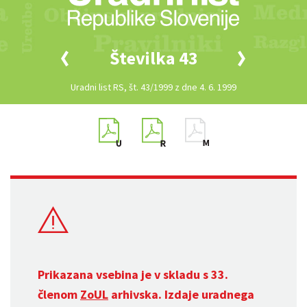
Številka 43
Uradni list RS, št. 43/1999 z dne 4. 6. 1999
Prikazana vsebina je v skladu s 33.
členom
ZoUL
arhivska. Izdaje uradnega