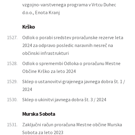
vzgojno-varstvenega programa v Vrtcu Duhec
d.o.o., Enota Kranj
Krško
1527.
Odlok o porabi sredstev proračunske rezerve leta
2024 za odpravo posledic naravnih nesreč na
občinski infrastrukturi
1528.
Odlok o spremembi Odloka o proračunu Mestne
Občine Krško za leto 2024
1529.
Sklep o ustanovitvi grajenega javnega dobra št. 1 /
2024
1530.
Sklep o ukinitvi javnega dobra št. 3 / 2024
Murska Sobota
1531.
Zaključni račun proračuna Mestne občine Murska
Sobota za leto 2023