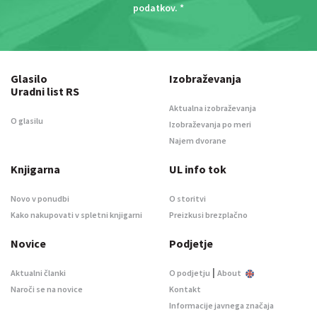
podatkov
. *
Glasilo
Izobraževanja
Uradni list RS
Aktualna izobraževanja
O glasilu
Izobraževanja po meri
Najem dvorane
Knjigarna
UL info tok
Novo v ponudbi
O storitvi
Kako nakupovati v spletni knjigarni
Preizkusi brezplačno
Novice
Podjetje
|
Aktualni članki
O podjetju
About
Naroči se na novice
Kontakt
Informacije javnega značaja