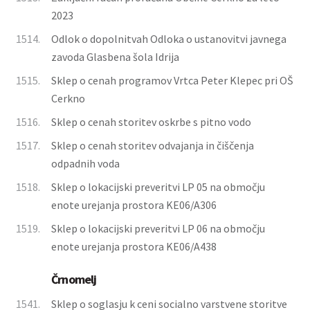
2023
1514.
Odlok o dopolnitvah Odloka o ustanovitvi javnega
zavoda Glasbena šola Idrija
1515.
Sklep o cenah programov Vrtca Peter Klepec pri OŠ
Cerkno
1516.
Sklep o cenah storitev oskrbe s pitno vodo
1517.
Sklep o cenah storitev odvajanja in čiščenja
odpadnih voda
1518.
Sklep o lokacijski preveritvi LP 05 na območju
enote urejanja prostora KE06/A306
1519.
Sklep o lokacijski preveritvi LP 06 na območju
enote urejanja prostora KE06/A438
Črnomelj
1541.
Sklep o soglasju k ceni socialno varstvene storitve