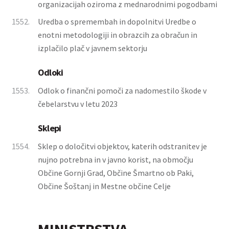
organizacijah oziroma z mednarodnimi pogodbami
1552.
Uredba o spremembah in dopolnitvi Uredbe o
enotni metodologiji in obrazcih za obračun in
izplačilo plač v javnem sektorju
Odloki
1553.
Odlok o finančni pomoči za nadomestilo škode v
čebelarstvu v letu 2023
Sklepi
1554.
Sklep o določitvi objektov, katerih odstranitev je
nujno potrebna in v javno korist, na območju
Občine Gornji Grad, Občine Šmartno ob Paki,
Občine Šoštanj in Mestne občine Celje