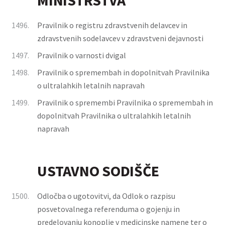
MINISTRSTVA
1496.
Pravilnik o registru zdravstvenih delavcev in
zdravstvenih sodelavcev v zdravstveni dejavnosti
1497.
Pravilnik o varnosti dvigal
1498.
Pravilnik o spremembah in dopolnitvah Pravilnika
o ultralahkih letalnih napravah
1499.
Pravilnik o spremembi Pravilnika o spremembah in
dopolnitvah Pravilnika o ultralahkih letalnih
napravah
USTAVNO SODIŠČE
1500.
Odločba o ugotovitvi, da Odlok o razpisu
posvetovalnega referenduma o gojenju in
predelovanju konoplje v medicinske namene ter o