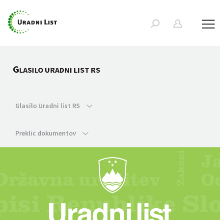
G
LASILO URADNI LIST RS
Glasilo Uradni list RS
Preklic dokumentov