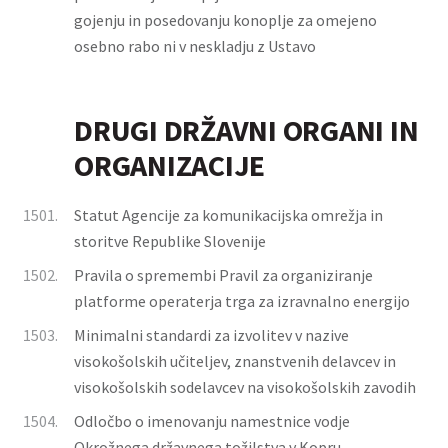
gojenju in posedovanju konoplje za omejeno
osebno rabo ni v neskladju z Ustavo
DRUGI DRŽAVNI ORGANI IN
ORGANIZACIJE
1501.
Statut Agencije za komunikacijska omrežja in
storitve Republike Slovenije
1502.
Pravila o spremembi Pravil za organiziranje
platforme operaterja trga za izravnalno energijo
1503.
Minimalni standardi za izvolitev v nazive
visokošolskih učiteljev, znanstvenih delavcev in
visokošolskih sodelavcev na visokošolskih zavodih
1504.
Odločbo o imenovanju namestnice vodje
Okrožnega državnega tožilstva v Kopru