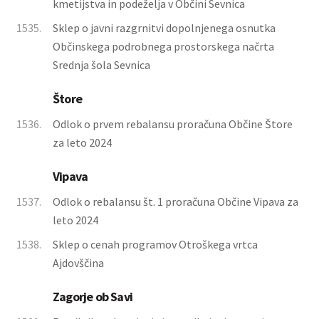
kmetijstva in podeželja v Občini Sevnica
1535.
Sklep o javni razgrnitvi dopolnjenega osnutka
Občinskega podrobnega prostorskega načrta
Srednja šola Sevnica
Štore
1536.
Odlok o prvem rebalansu proračuna Občine Štore
za leto 2024
Vipava
1537.
Odlok o rebalansu št. 1 proračuna Občine Vipava za
leto 2024
1538.
Sklep o cenah programov Otroškega vrtca
Ajdovščina
Zagorje ob Savi