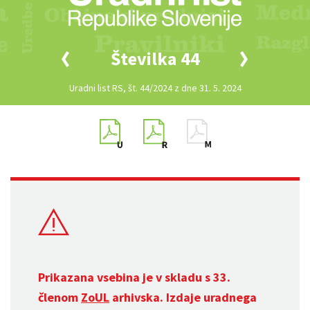
Številka 44
Uradni list RS, št. 44/2024 z dne 31. 5. 2024
Prikazana vsebina je v skladu s 33.
členom
ZoUL
arhivska. Izdaje uradnega