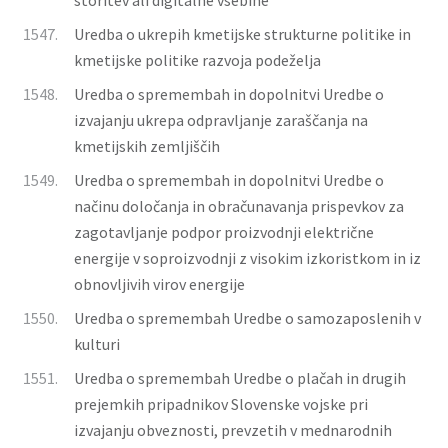
storitev ali digitalne vsebine
1547.
Uredba o ukrepih kmetijske strukturne politike in
kmetijske politike razvoja podeželja
1548.
Uredba o spremembah in dopolnitvi Uredbe o
izvajanju ukrepa odpravljanje zaraščanja na
kmetijskih zemljiščih
1549.
Uredba o spremembah in dopolnitvi Uredbe o
načinu določanja in obračunavanja prispevkov za
zagotavljanje podpor proizvodnji električne
energije v soproizvodnji z visokim izkoristkom in iz
obnovljivih virov energije
1550.
Uredba o spremembah Uredbe o samozaposlenih v
kulturi
1551.
Uredba o spremembah Uredbe o plačah in drugih
prejemkih pripadnikov Slovenske vojske pri
izvajanju obveznosti, prevzetih v mednarodnih