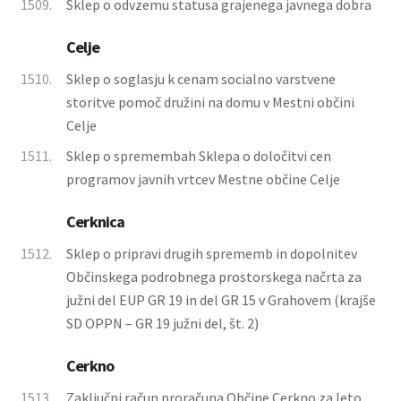
1509.
Sklep o odvzemu statusa grajenega javnega dobra
Celje
1510.
Sklep o soglasju k cenam socialno varstvene
storitve pomoč družini na domu v Mestni občini
Celje
1511.
Sklep o spremembah Sklepa o določitvi cen
programov javnih vrtcev Mestne občine Celje
Cerknica
1512.
Sklep o pripravi drugih sprememb in dopolnitev
Občinskega podrobnega prostorskega načrta za
južni del EUP GR 19 in del GR 15 v Grahovem (krajše
SD OPPN – GR 19 južni del, št. 2)
Cerkno
1513.
Zaključni račun proračuna Občine Cerkno za leto