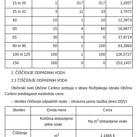
15 in 20
1
517
517
1,2657
25 in 32
3
11
33
3,7972
40
10
1
10
12,2973
50
15
4
60
18,9877
65
30
0
0
37,9719
80 in 90
50
2
100
63,2864
100 in 125
100
1
100
126,5727
150
200
0
0
253,1457
2. ČIŠČENJE ODPADNIH VODA
2.1 ČIŠČENJE ODPADNIH VODA
Občinski svet Občine Cerkno potrjuje s strani Režijskega obrata Občine
Cerkno predlagane naslednje cene:
– storitev čiščenja odpadnih voda – obvezna javna služba (brez DDV)
Storitev
Enota mere
Cena
Količina dobavljene
3
Na m
dobavljene vode
pitne vode
Čiščenje
3
m
1,1465 €