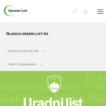
G
LASILO URADNI LIST RS
Glasilo Uradni list RS
Preklic dokumentov