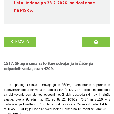
lista, izdane po 28.2.2026, so dostopne
na
PISRS
.
KAZALO
1517. Sklep o cenah storitev odvajanja in čiščenja
odpadnih voda, stran 4209.
Na podlagi Odloka o odvajanju in čiščenju komunalnih odpadnih in
padavinskih odpadnih voda (Uradni list RS, št. 13/17), Uredbe o metodologiji
za oblikovanje cen storitev obveznih občinskih gospodarskih javnih služb
varstva okolja (Uradni list RS, št. 87/12, 109/12, 76/17 in 78/19 – v
nadaljevanju Uredba) in 16. člena Statuta Občine Cerkno (Uradni list RS,
št. 164/20 – UPB) je Občinski svet Občine Cerkno na 13. redni seji dne 23. 5.