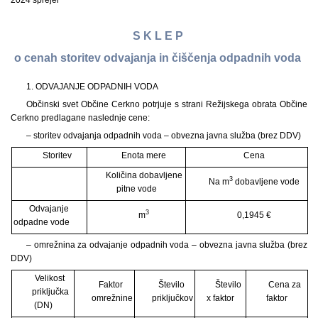
2024 sprejel
S K L E P
o cenah storitev odvajanja in čiščenja odpadnih voda
1. ODVAJANJE ODPADNIH VODA
Občinski svet Občine Cerkno potrjuje s strani Režijskega obrata Občine
Cerkno predlagane naslednje cene:
– storitev odvajanja odpadnih voda – obvezna javna služba (brez DDV)
Storitev
Enota mere
Cena
Količina dobavljene
3
Na m
dobavljene vode
pitne vode
Odvajanje
3
m
0,1945 €
odpadne vode
– omrežnina za odvajanje odpadnih voda – obvezna javna služba (brez
DDV)
Velikost
Faktor
Število
Število
Cena za
priključka
omrežnine
priključkov
x faktor
faktor
(DN)