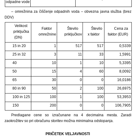
odpadne vode
– omrežnina za čiščenje odpadnih voda – obvezna javna služba (brez
DDV)
Velikost
Faktor
Število
Število
Cena za
priključka
omrežnine
priključkov
x faktor
faktor (EUR)
(DN)
15 in 20
1
517
517
0,5339
25 in 32
3
11
33
1,5991
40
10
1
10
5,3395
50
15
4
60
8,0092
65
30
0
0
16,0186
80 in 90
50
2
100
26,6975
100 in 125
100
1
100
53,3953
150
200
0
0
106,7905
Predlagane cene so izračunane na 4 decimalna mesta. Zaradi
zaokrožitev so pri obračunu storitev možna minimalna odstopanja.
PRIČETEK VELJAVNOSTI