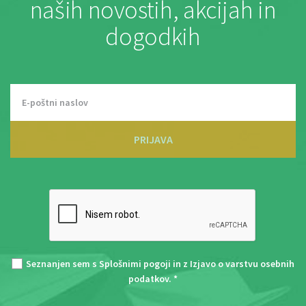
naših novostih, akcijah in
dogodkih
PRIJAVA
Seznanjen sem s
Splošnimi pogoji
in z
Izjavo o varstvu osebnih
podatkov
. *