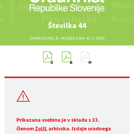
Številka 44
Uradni list RS, št. 44/2024 z dne 31. 5. 2024
Prikazana vsebina je v skladu s 33.
členom
ZoUL
arhivska. Izdaje uradnega