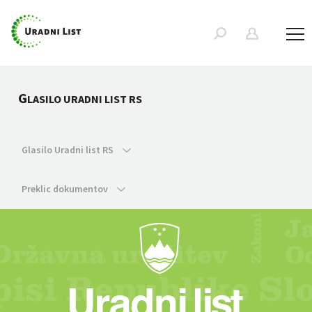
G
LASILO URADNI LIST RS
Glasilo Uradni list RS
Preklic dokumentov