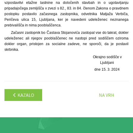
vzpostavitvi etažne lastnine na določenih stavbah in o ugotavljanju
pripadajočega zemljišča v zvezi s 82., 83. in 84. členom Zakona o pravdnem
postopku postavilo začasnega zastopnika, odvetnika Matjaža Verbiča,
Peričeva ulica 15, Ljubljana, ker je navedeni udeleženec neznanega
prebivališča in nima pooblaščenca.
Začasni zastopnik bo Časlava Stojanovića zastopal vse do takrat, dokler
udeleženec ali njegov pooblaščenec ne nastopi pred sodiščem oziroma
dokler organ, pristojen za socialne zadeve, ne sporoči, da je postavil
skrbnika.
Okrajno sodišče v
Ljubljani
dne 15. 3. 2024
KAZALO
NA VRH