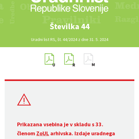
Številka 44
Uradni list RS, št. 44/2024 z dne 31. 5. 2024
Prikazana vsebina je v skladu s 33.
členom
ZoUL
arhivska. Izdaje uradnega