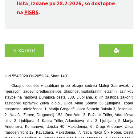
lista, izdane po 28.2.2026, so dostopne
na
PISRS
.
KAZALO
III N 554/2020 Os-2059/24, Stran 1401
Okrajno sodišče v Ljubljani je po okrajni sodnici Mateji Gabrovšek, v
nepravdni zadevi predlagateljice: Skupnost vsakokratnih etažnih lastnikov
stavbe na naslovu Dunajska cesta 338, Ljubljana, ki jih zastopa zakoniti
zastopnik upravnik Želva d.o.o., Ulica Alme Sodnik 6, Ljubljana, zoper
nasprotne udeležence: 1. Marija Gregorič, Ulica Staneta Bokala 3, Jesenice,
2. Nataša Zebec, Dragomelj 158, Domžale, 3. Božidar Triller, Adamičeva
ulica 3, Ljubljana, 4. Katica Triller, Adamičeva ulica 3, Ljubljana, 5. Marija
Andonova, Kumanovo, Užička 40, Makedonija, 6. Dragi Andonov, Ulica
naroden front 12, Kavadarci, Makedonija, 7. Nada Naca Čik Robar, Cesta