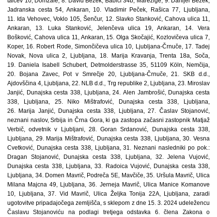
talcev 10, Domžale, 8. David Bezek, Babiči 34b, Marezige, 9. Danijel Bezek,
Jadranska cesta 54, Ankaran, 10. Vladimir Peček, Rašica 77, Ljubljana,
11. Ida Vehovec, Voklo 105, Šenčur, 12. Slavko Stanković, Cahova ulica 11,
Ankaran, 13. Luka Stanković, Jelenčeva ulica 19, Ankaran, 14. Vera
Bošković, Cahova ulica 11, Ankaran, 15. Olga Skočajić, Kozlovičeva ulica 7,
Koper, 16. Robert Rode, Simončičeva ulica 10, Ljubljana-Črnuče, 17. Tadej
Novak, Nova ulica 2, Ljubljana, 18. Marija Kravanja, Trenta 18a, Soča,
19. Daniela Isabell Schubert, Detmolderstrasse 35, 51109 Köln, Nemčija,
20. Bojana Zavec, Pot v Smrečje 20, Ljubljana-Črnuče, 21. SKB d.d.,
Ajdovščina 4, Ljubljana, 22. NLB d.d., Trg republike 2, Ljubljana, 23. Miroslav
Janjić, Dunajska cesta 338, Ljubljana, 24. Alen Jambrošić, Dunajska cesta
338, Ljubljana, 25. Niko Mištrafović, Dunajska cesta 338, Ljubljana,
26. Marija Janjić, Dunajska cesta 338, Ljubljana, 27. Časlav Stojanović,
neznani naslov, Srbija in Črna Gora, ki ga zastopa začasni zastopnik Matjaž
Verbič, odvetnik v Ljubljani, 28. Goran Srdanović, Dunajska cesta 338,
Ljubljana, 29. Marija Mištrafović, Dunajska cesta 338, Ljubljana, 30. Vesna
Cvetković, Dunajska cesta 338, Ljubljana, 31. Neznani nasledniki po pok.:
Dragan Stojanović, Dunajska cesta 338, Ljubljana, 32. Jelena Vujović,
Dunajska cesta 338, Ljubljana, 33. Radoica Vujović, Dunajska cesta 338,
Ljubljana, 34. Domen Mavrič, Podreča 5E, Mavčiče, 35. Uršula Mavrič, Ulica
Milana Majcna 49, Ljubljana, 36. Jerneja Mavrič, Ulica Manice Komanove
10, Ljubljana, 37. Vid Mavrič, Ulica Željka Tonija 22A, Ljubljana, zaradi
ugotovitve pripadajočega zemljišča, s sklepom z dne 15. 3. 2024 udeležencu
Časlavu Stojanoviću na podlagi tretjega odstavka 6. člena Zakona o