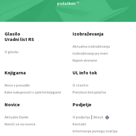
podatkov
. *
Glasilo
Izobraževanja
Uradni list RS
Aktualna izobraževanja
O glasilu
Izobraževanja po meri
Najem dvorane
Knjigarna
UL info tok
Novo v ponudbi
O storitvi
Kako nakupovati v spletni knjigarni
Preizkusi brezplačno
Novice
Podjetje
|
Aktualni članki
O podjetju
About
Naroči se na novice
Kontakt
Informacije javnega značaja