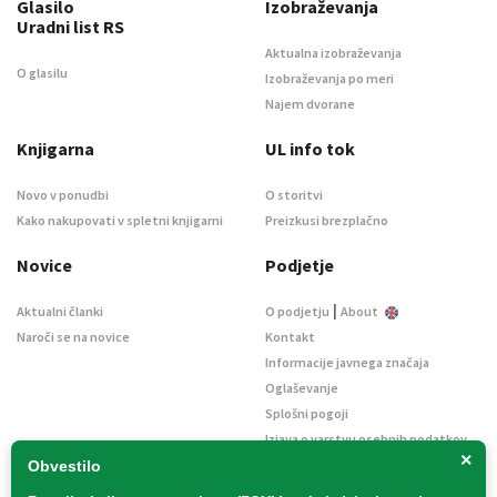
Glasilo
Izobraževanja
Uradni list RS
Aktualna izobraževanja
O glasilu
Izobraževanja po meri
Najem dvorane
Knjigarna
UL info tok
Novo v ponudbi
O storitvi
Kako nakupovati v spletni knjigarni
Preizkusi brezplačno
Novice
Podjetje
|
Aktualni članki
O podjetju
About
Naroči se na novice
Kontakt
Informacije javnega značaja
Oglaševanje
Splošni pogoji
Izjava o varstvu osebnih podatkov
×
E-dražbe
Obvestilo