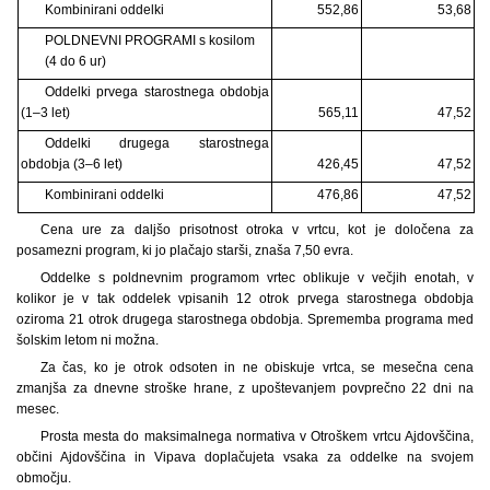
Kombinirani oddelki
552,86
53,68
POLDNEVNI PROGRAMI s kosilom
(4 do 6 ur)
Oddelki prvega starostnega obdobja
(1–3 let)
565,11
47,52
Oddelki drugega starostnega
obdobja (3–6 let)
426,45
47,52
Kombinirani oddelki
476,86
47,52
Cena ure za daljšo prisotnost otroka v vrtcu, kot je določena za
posamezni program, ki jo plačajo starši, znaša 7,50 evra.
Oddelke s poldnevnim programom vrtec oblikuje v večjih enotah, v
kolikor je v tak oddelek vpisanih 12 otrok prvega starostnega obdobja
oziroma 21 otrok drugega starostnega obdobja. Sprememba programa med
šolskim letom ni možna.
Za čas, ko je otrok odsoten in ne obiskuje vrtca, se mesečna cena
zmanjša za dnevne stroške hrane, z upoštevanjem povprečno 22 dni na
mesec.
Prosta mesta do maksimalnega normativa v Otroškem vrtcu Ajdovščina,
občini Ajdovščina in Vipava doplačujeta vsaka za oddelke na svojem
območju.