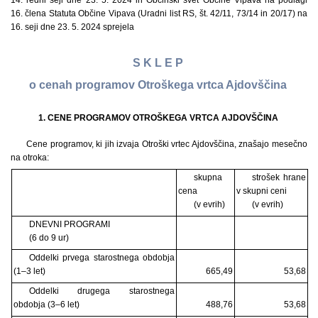
14. redni seji dne 23. 5. 2024 in Občinski svet Občine Vipava na podlagi
16. člena Statuta Občine Vipava (Uradni list RS, št. 42/11, 73/14 in 20/17) na
16. seji dne 23. 5. 2024 sprejela
S K L E P
o cenah programov Otroškega vrtca Ajdovščina
1. CENE PROGRAMOV OTROŠKEGA VRTCA AJDOVŠČINA
Cene programov, ki jih izvaja Otroški vrtec Ajdovščina, znašajo mesečno
na otroka:
skupna
strošek hrane
cena
v skupni ceni
(v evrih)
(v evrih)
DNEVNI PROGRAMI
(6 do 9 ur)
Oddelki prvega starostnega obdobja
(1–3 let)
665,49
53,68
Oddelki drugega starostnega
obdobja (3–6 let)
488,76
53,68