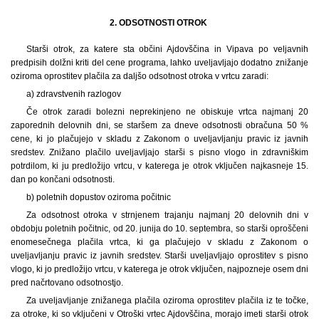
2. ODSOTNOSTI OTROK
Starši otrok, za katere sta občini Ajdovščina in Vipava po veljavnih
predpisih dolžni kriti del cene programa, lahko uveljavljajo dodatno znižanje
oziroma oprostitev plačila za daljšo odsotnost otroka v vrtcu zaradi:
a) zdravstvenih razlogov
Če otrok zaradi bolezni neprekinjeno ne obiskuje vrtca najmanj 20
zaporednih delovnih dni, se staršem za dneve odsotnosti obračuna 50 %
cene, ki jo plačujejo v skladu z Zakonom o uveljavljanju pravic iz javnih
sredstev. Znižano plačilo uveljavljajo starši s pisno vlogo in zdravniškim
potrdilom, ki ju predložijo vrtcu, v katerega je otrok vključen najkasneje 15.
dan po končani odsotnosti.
b) poletnih dopustov oziroma počitnic
Za odsotnost otroka v strnjenem trajanju najmanj 20 delovnih dni v
obdobju poletnih počitnic, od 20. junija do 10. septembra, so starši oproščeni
enomesečnega plačila vrtca, ki ga plačujejo v skladu z Zakonom o
uveljavljanju pravic iz javnih sredstev. Starši uveljavljajo oprostitev s pisno
vlogo, ki jo predložijo vrtcu, v katerega je otrok vključen, najpozneje osem dni
pred načrtovano odsotnostjo.
Za uveljavljanje znižanega plačila oziroma oprostitev plačila iz te točke,
za otroke, ki so vključeni v Otroški vrtec Ajdovščina, morajo imeti starši otrok