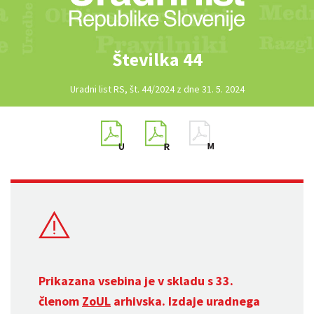
Številka 44
Uradni list RS, št. 44/2024 z dne 31. 5. 2024
Prikazana vsebina je v skladu s 33.
členom
ZoUL
arhivska. Izdaje uradnega