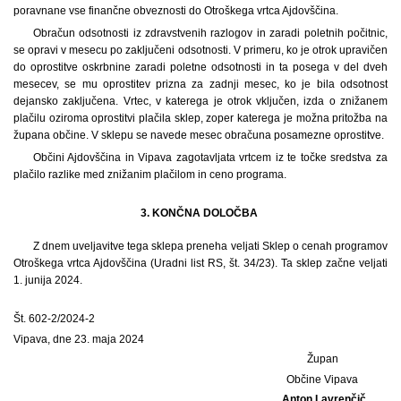
poravnane vse finančne obveznosti do Otroškega vrtca Ajdovščina.
Obračun odsotnosti iz zdravstvenih razlogov in zaradi poletnih počitnic,
se opravi v mesecu po zaključeni odsotnosti. V primeru, ko je otrok upravičen
do oprostitve oskrbnine zaradi poletne odsotnosti in ta posega v del dveh
mesecev, se mu oprostitev prizna za zadnji mesec, ko je bila odsotnost
dejansko zaključena. Vrtec, v katerega je otrok vključen, izda o znižanem
plačilu oziroma oprostitvi plačila sklep, zoper katerega je možna pritožba na
župana občine. V sklepu se navede mesec obračuna posamezne oprostitve.
Občini Ajdovščina in Vipava zagotavljata vrtcem iz te točke sredstva za
plačilo razlike med znižanim plačilom in ceno programa.
3. KONČNA DOLOČBA
Z dnem uveljavitve tega sklepa preneha veljati Sklep o cenah programov
Otroškega vrtca Ajdovščina (Uradni list RS, št. 34/23). Ta sklep začne veljati
1. junija 2024.
Št. 602-2/2024-2
Vipava, dne 23. maja 2024
Župan
Občine Vipava
Anton Lavrenčič