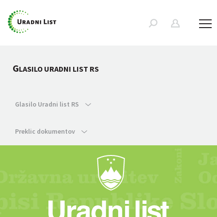
G
LASILO URADNI LIST RS
Glasilo Uradni list RS
Preklic dokumentov