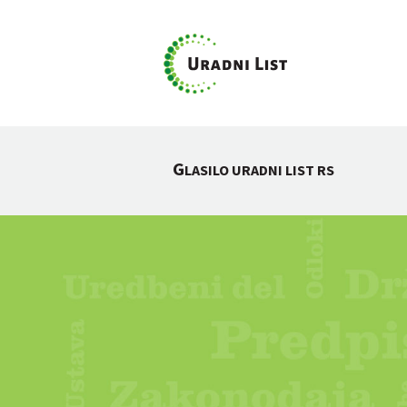
G
LASILO URADNI LIST RS