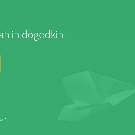
jah in dogodkih
ov
. *