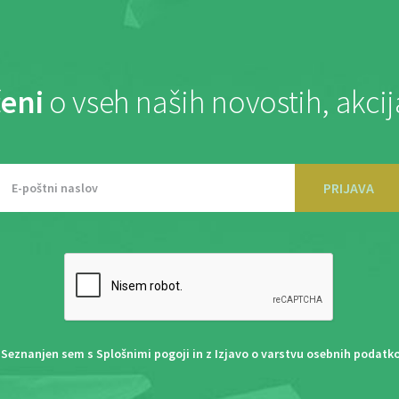
eni
o vseh naših novostih, akci
PRIJAVA
Seznanjen sem s
Splošnimi pogoji
in z
Izjavo o varstvu osebnih podatk