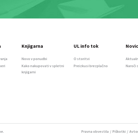
a
Knjigarna
UL info tok
Novi
vanja
Novo v ponudbi
O storitvi
Aktualn
meri
Kako nakupovati v spletni
Preizkusi brezplačno
Naroči 
knjigarni
ne.
Pravna obvestila
/
Piškotki
/ Avtor