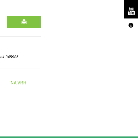
gnk-345986
NA VRH