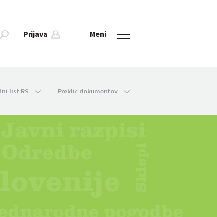
Prijava
Meni
dni list RS
Preklic dokumentov