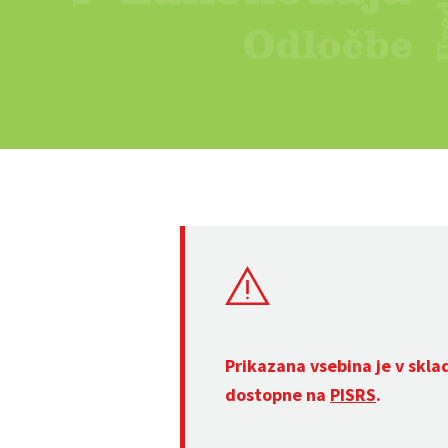
Prikazana vsebina je v skla
dostopne na
PISRS
.