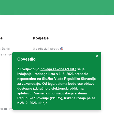
ce
Podjetje
|
i članki
O podjetju
About
se na novice
Kontakt
×
Obvestilo
Informacije javnega
značaja
Z uveljavitvijo
novega zakona (ZOUL)
se je
Oglaševanje
izdajanje uradnega lista s 1. 3. 2026 preneslo
Splošni pogoji
neposredno
na Službo Vlade Republike Slovenije
Izjava o varstvu osebnih
za zakonodajo
. Od tega datuma bodo vse objave
podatkov
dostopne izključno v elektronski obliki na
spletišču Pravnega informacijskega sistema
E-dražbe
Republike Slovenije (PISRS), tiskana izdaja pa se
z 28. 2. 2026 ukinja.
ji:
TriTim spletna agencija
v sodelovanju z 2Mobile