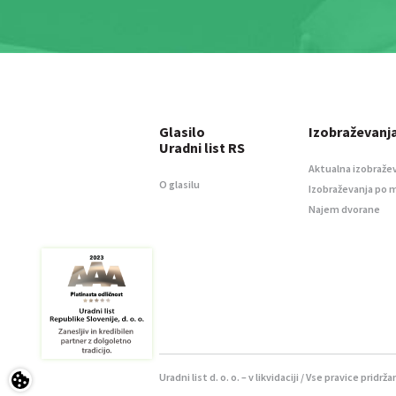
Glasilo
Izobraževanj
Uradni list RS
Aktualna izobraže
O glasilu
Izobraževanja po 
Najem dvorane
Uradni list d. o. o. – v likvidaciji / Vse pravice pridrža