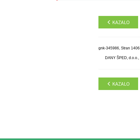
KAZALO
gnk-345986, Stran 1406
DANY ŠPED, d.o.o., 
KAZALO