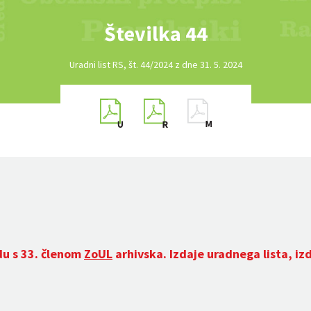
Številka 44
Uradni list RS, št. 44/2024 z dne 31. 5. 2024
du s 33. členom
ZoUL
arhivska. Izdaje uradnega lista, iz