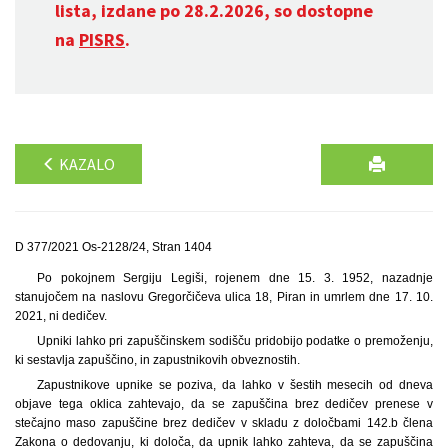
lista, izdane po 28.2.2026, so dostopne
na
PISRS
.
KAZALO
D 377/2021 Os-2128/24, Stran 1404
Po pokojnem Sergiju Legiši, rojenem dne 15. 3. 1952, nazadnje
stanujočem na naslovu Gregorčičeva ulica 18, Piran in umrlem dne 17. 10.
2021, ni dedičev.
Upniki lahko pri zapuščinskem sodišču pridobijo podatke o premoženju,
ki sestavlja zapuščino, in zapustnikovih obveznostih.
Zapustnikove upnike se poziva, da lahko v šestih mesecih od dneva
objave tega oklica zahtevajo, da se zapuščina brez dedičev prenese v
stečajno maso zapuščine brez dedičev v skladu z določbami 142.b člena
Zakona o dedovanju, ki določa, da upnik lahko zahteva, da se zapuščina