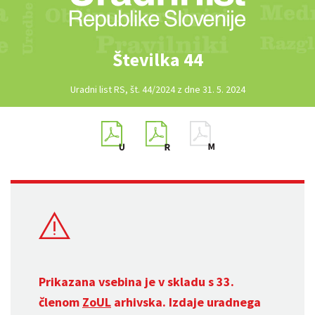
Številka 44
Uradni list RS, št. 44/2024 z dne 31. 5. 2024
Prikazana vsebina je v skladu s 33.
členom
ZoUL
arhivska. Izdaje uradnega