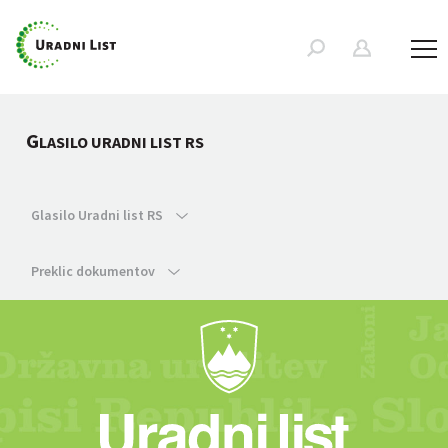
G
LASILO URADNI LIST RS
Glasilo Uradni list RS
Preklic dokumentov