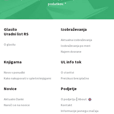
podatkov
. *
Glasilo
Izobraževanja
Uradni list RS
Aktualna izobraževanja
O glasilu
Izobraževanja po meri
Najem dvorane
Knjigarna
UL info tok
Novo v ponudbi
O storitvi
Kako nakupovati v spletni knjigarni
Preizkusi brezplačno
Novice
Podjetje
|
Aktualni članki
O podjetju
About
Naroči se na novice
Kontakt
Informacije javnega značaja