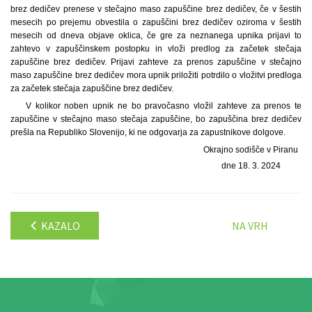
brez dedičev prenese v stečajno maso zapuščine brez dedičev, če v šestih
mesecih po prejemu obvestila o zapuščini brez dedičev oziroma v šestih
mesecih od dneva objave oklica, če gre za neznanega upnika prijavi to
zahtevo v zapuščinskem postopku in vloži predlog za začetek stečaja
zapuščine brez dedičev. Prijavi zahteve za prenos zapuščine v stečajno
maso zapuščine brez dedičev mora upnik priložiti potrdilo o vložitvi predloga
za začetek stečaja zapuščine brez dedičev.
V kolikor noben upnik ne bo pravočasno vložil zahteve za prenos te
zapuščine v stečajno maso stečaja zapuščine, bo zapuščina brez dedičev
prešla na Republiko Slovenijo, ki ne odgovarja za zapustnikove dolgove.
Okrajno sodišče v Piranu
dne 18. 3. 2024
KAZALO
NA VRH