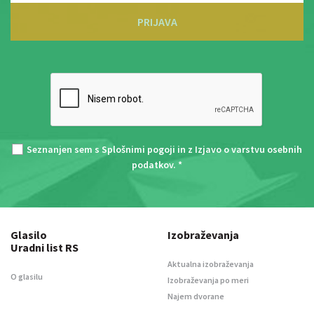
PRIJAVA
Seznanjen sem s
Splošnimi pogoji
in z
Izjavo o varstvu osebnih
podatkov
. *
Glasilo
Izobraževanja
Uradni list RS
Aktualna izobraževanja
O glasilu
Izobraževanja po meri
Najem dvorane