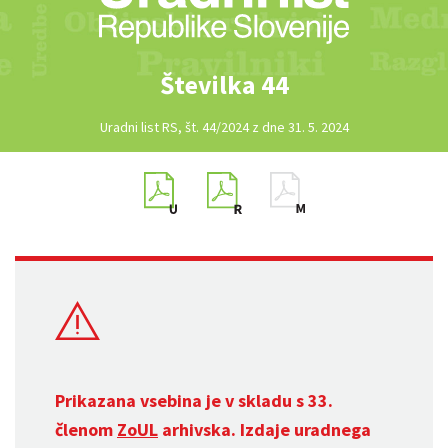
Številka 44
Uradni list RS, št. 44/2024 z dne 31. 5. 2024
Prikazana vsebina je v skladu s 33.
členom
ZoUL
arhivska. Izdaje uradnega