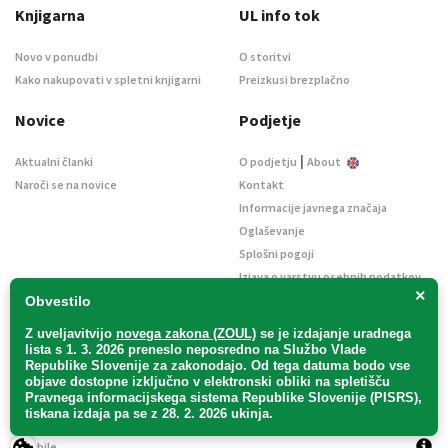
Knjigarna
UL info tok
Novo v ponudbi
O storitvi
Kako nakupovati v spletni knjigarni
Preizkusi brezplačno
Novice
Podjetje
|
Aktualni članki
O podjetju
About
Naroči se na novice
Kontakt
Informacije javnega značaja
Oglaševanje
Splošni pogoji
Izjava o varstvu osebnih podatkov
×
E-dražbe
Obvestilo
Z uveljavitvijo
novega zakona (ZOUL)
se je
izdajanje uradnega
lista s 1. 3. 2026 preneslo
neposredno
na Službo Vlade
Republike Slovenije za zakonodajo
. Od tega datuma bodo vse
objave dostopne izključno v elektronski obliki na spletišču
Pravnega informacijskega sistema Republike Slovenije (PISRS),
Uradni list d. o. o. – v likvidaciji / Vse pravice pridržane.
tiskana izdaja pa se z 28. 2. 2026 ukinja.
Pravna obvestila
/
Piškotki
/ Avtorji:
TriTim spletna agencija
v sodelovanju z
2Mobile