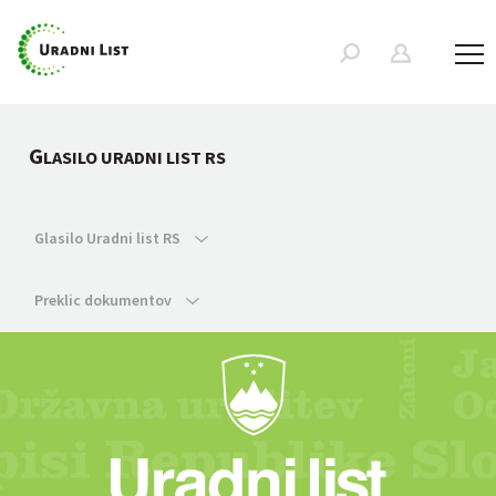
G
LASILO URADNI LIST RS
Glasilo Uradni list RS
Preklic dokumentov