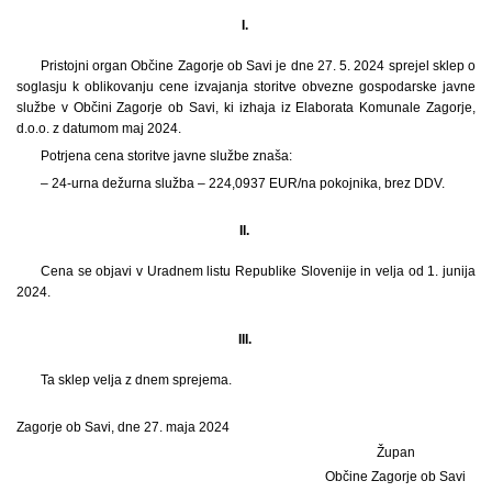
I.
Pristojni organ Občine Zagorje ob Savi je dne 27. 5. 2024 sprejel sklep o
soglasju k oblikovanju cene izvajanja storitve obvezne gospodarske javne
službe v Občini Zagorje ob Savi, ki izhaja iz Elaborata Komunale Zagorje,
d.o.o. z datumom maj 2024.
Potrjena cena storitve javne službe znaša:
– 24-urna dežurna služba – 224,0937 EUR/na pokojnika, brez DDV.
II.
Cena se objavi v Uradnem listu Republike Slovenije in velja od 1. junija
2024.
III.
Ta sklep velja z dnem sprejema.
Zagorje ob Savi, dne 27. maja 2024
Župan
Občine Zagorje ob Savi