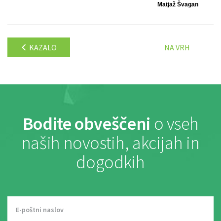
Matjaž Švagan
KAZALO
NA VRH
Bodite obveščeni
o vseh
naših novostih, akcijah in
dogodkih