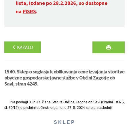
lista, izdane po 28.2.2026, so dostopne
na
PISRS
.
KAZALO
1540. Sklep o soglasju k oblikovanju cene izvajanja storitve
obvezne gospodarske javne službe v Občini Zagorje ob
Savi, stran 4245.
Na podlagi 8. in 17. člena Statuta Občine Zagorje ob Savi (Uradni list RS,
št. 30/15) je pristojni občinski organ dne 27. 5. 2024 sprejel naslednji
S K L E P