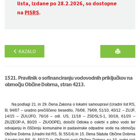
lista, izdane po 28.2.2026, so dostopne
na
PISRS
.
KAZALO
1521. Pravilnik o sofinanciranju vodovodnih priključkov na
območju Občine Dobrna, stran 4213.
Na podlagi 21. in 29. člena Zakona o lokalni samoupravi (Uradni list RS,
št. 94/07 – uradno prečiščeno besedilo, 76/08, 79/09, 51/10, 40/12 – ZUJF,
14/15 – ZUUJFO, 76/16 – odl. US, 11/18 – ZSDSLS-1, 30/18, 61/20 –
ZIUZEOP-A, 80/20 – ZIUOOPE), določil Odloka o oskrbi s pitno vodo ter
odvajanju in čiščenju komunalne in padavinske odpadne vode na območju
Občine Dobrna (Uradni list RS, št. 55/14) in 15. člena Statuta Občine Dobrna