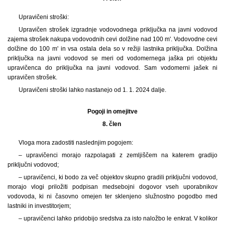
Upravičeni stroški:
Upravičen strošek izgradnje vodovodnega priključka na javni vodovod
zajema strošek nakupa vodovodnih cevi dolžine nad 100 m'. Vodovodne cevi
dolžine do 100 m' in vsa ostala dela so v režiji lastnika priključka. Dolžina
priključka na javni vodovod se meri od vodomernega jaška pri objektu
upravičenca do priključka na javni vodovod. Sam vodomerni jašek ni
upravičen strošek.
Upravičeni stroški lahko nastanejo od 1. 1. 2024 dalje.
Pogoji in omejitve
8. člen
Vloga mora zadostiti naslednjim pogojem:
– upravičenci morajo razpolagati z zemljiščem na katerem gradijo
priključni vodovod;
– upravičenci, ki bodo za več objektov skupno gradili priključni vodovod,
morajo vlogi priložiti podpisan medsebojni dogovor vseh uporabnikov
vodovoda, ki ni časovno omejen ter sklenjeno služnostno pogodbo med
lastniki in investitorjem;
– upravičenci lahko pridobijo sredstva za isto naložbo le enkrat. V kolikor