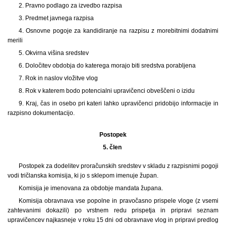
2. Pravno podlago za izvedbo razpisa
3. Predmet javnega razpisa
4. Osnovne pogoje za kandidiranje na razpisu z morebitnimi dodatnimi
merili
5. Okvirna višina sredstev
6. Določitev obdobja do katerega morajo biti sredstva porabljena
7. Rok in naslov vložitve vlog
8. Rok v katerem bodo potencialni upravičenci obveščeni o izidu
9. Kraj, čas in osebo pri kateri lahko upravičenci pridobijo informacije in
razpisno dokumentacijo.
Postopek
5. člen
Postopek za dodelitev proračunskih sredstev v skladu z razpisnimi pogoji
vodi tričlanska komisija, ki jo s sklepom imenuje župan.
Komisija je imenovana za obdobje mandata župana.
Komisija obravnava vse popolne in pravočasno prispele vloge (z vsemi
zahtevanimi dokazili) po vrstnem redu prispetja in pripravi seznam
upravičencev najkasneje v roku 15 dni od obravnave vlog in pripravi predlog