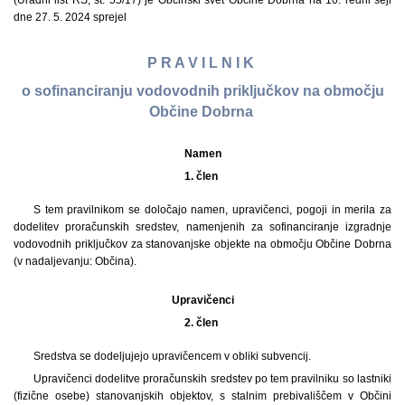
(Uradni list RS, št. 55/17) je Občinski svet Občine Dobrna na 10. redni seji
dne 27. 5. 2024 sprejel
P R A V I L N I K
o sofinanciranju vodovodnih priključkov na območju
Občine Dobrna
Namen
1. člen
S tem pravilnikom se določajo namen, upravičenci, pogoji in merila za
dodelitev proračunskih sredstev, namenjenih za sofinanciranje izgradnje
vodovodnih priključkov za stanovanjske objekte na območju Občine Dobrna
(v nadaljevanju: Občina).
Upravičenci
2. člen
Sredstva se dodeljujejo upravičencem v obliki subvencij.
Upravičenci dodelitve proračunskih sredstev po tem pravilniku so lastniki
(fizične osebe) stanovanjskih objektov, s stalnim prebivališčem v Občini