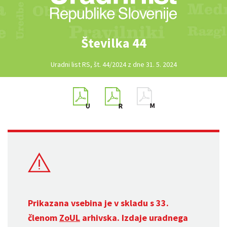
Številka 44
Uradni list RS, št. 44/2024 z dne 31. 5. 2024
Prikazana vsebina je v skladu s 33.
členom
ZoUL
arhivska. Izdaje uradnega