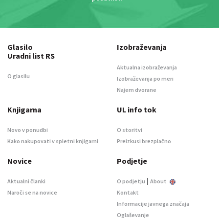
Glasilo
Izobraževanja
Uradni list RS
Aktualna izobraževanja
O glasilu
Izobraževanja po meri
Najem dvorane
Knjigarna
UL info tok
Novo v ponudbi
O storitvi
Kako nakupovati v spletni knjigarni
Preizkusi brezplačno
Novice
Podjetje
|
Aktualni članki
O podjetju
About
Naroči se na novice
Kontakt
Informacije javnega značaja
Oglaševanje