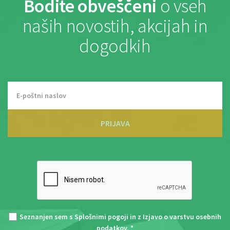
Bodite obveščeni
o vseh
naših novostih, akcijah in
dogodkih
PRIJAVA
Seznanjen sem s
Splošnimi pogoji
in z
Izjavo o varstvu osebnih
podatkov
. *