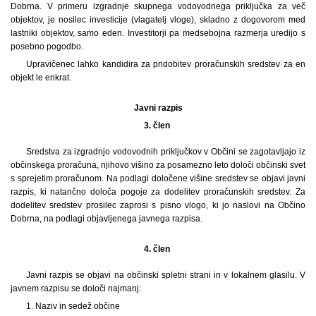
Dobrna. V primeru izgradnje skupnega vodovodnega priključka za več
objektov, je nosilec investicije (vlagatelj vloge), skladno z dogovorom med
lastniki objektov, samo eden. Investitorji pa medsebojna razmerja uredijo s
posebno pogodbo.
Upravičenec lahko kandidira za pridobitev proračunskih sredstev za en
objekt le enkrat.
Javni razpis
3. člen
Sredstva za izgradnjo vodovodnih priključkov v Občini se zagotavljajo iz
občinskega proračuna, njihovo višino za posamezno leto določi občinski svet
s sprejetim proračunom. Na podlagi določene višine sredstev se objavi javni
razpis, ki natančno določa pogoje za dodelitev proračunskih sredstev. Za
dodelitev sredstev prosilec zaprosi s pisno vlogo, ki jo naslovi na Občino
Dobrna, na podlagi objavljenega javnega razpisa.
4. člen
Javni razpis se objavi na občinski spletni strani in v lokalnem glasilu. V
javnem razpisu se določi najmanj:
1. Naziv in sedež občine