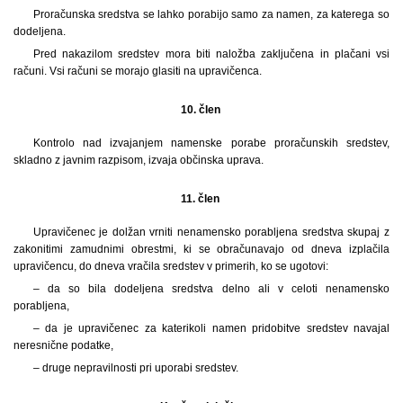
Proračunska sredstva se lahko porabijo samo za namen, za katerega so
dodeljena.
Pred nakazilom sredstev mora biti naložba zaključena in plačani vsi
računi. Vsi računi se morajo glasiti na upravičenca.
10. člen
Kontrolo nad izvajanjem namenske porabe proračunskih sredstev,
skladno z javnim razpisom, izvaja občinska uprava.
11. člen
Upravičenec je dolžan vrniti nenamensko porabljena sredstva skupaj z
zakonitimi zamudnimi obrestmi, ki se obračunavajo od dneva izplačila
upravičencu, do dneva vračila sredstev v primerih, ko se ugotovi:
– da so bila dodeljena sredstva delno ali v celoti nenamensko
porabljena,
– da je upravičenec za katerikoli namen pridobitve sredstev navajal
neresnične podatke,
– druge nepravilnosti pri uporabi sredstev.