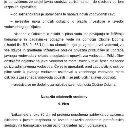
je upravičenec že prejel javna sredstva za isti namen, do sredstev po tem
razpisu ni upravičen;
– do sofinanciranja je upravičena le nabava novih vodovodnih cevi;
– investitor mora priložiti dokazilo o plačilu investicije o izvedbi
vodovodnega priključka;
– skladno z Odlokom o oskrbi s pitno vodo ter odvajanju in čiščenju
komunalne in padavinske odpadne vode na območju Občine Dobrna
(Uradni list RS, št. 55/14) je na območjih, kjer je zgrajen javni vodovod, za
vse stavbe in gradbene inženirske objekte obvezna priključitev in uporaba
javnega vodovoda v skladu s soglasjem upravljavca vodovoda. Priključitev
obstoječih objektov na javni vodovod se mora izvesti v roku šestih mesecev
po izgradnji javnega vodovoda. Če se je uporabnik pred zagotovitvijo oskrbe
pitne vode iz javnega vodovoda oskrboval iz zasebnega vodovoda, mora
oskrbo iz zasebnega vodovoda opustiti in se priključiti na javni vodovod;
– sredstva se ne dodelijo za naložbe izven območja Občine Dobrna.
Nakazilo odobrenih sredstev
9. člen
Najkasneje v roku 30 dni od prejema popolnega zahtevka upravičenca
(skladno z javnim razpisom) se izvede nakazilo odobrenih proračunskih
sredstev na transakcijski račun oziroma osebni račun upravičenca.