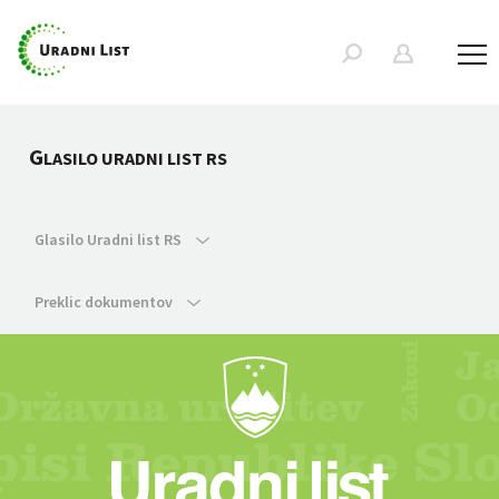
G
LASILO URADNI LIST RS
Glasilo Uradni list RS
Preklic dokumentov