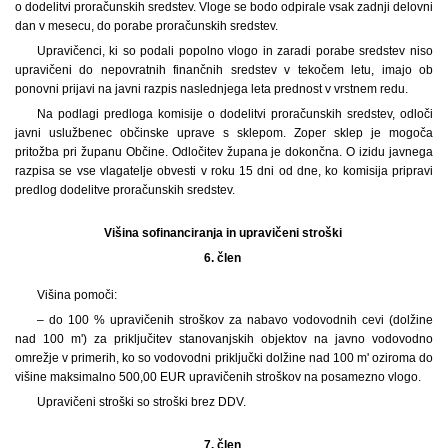
o dodelitvi proračunskih sredstev. Vloge se bodo odpirale vsak zadnji delovni
dan v mesecu, do porabe proračunskih sredstev.
Upravičenci, ki so podali popolno vlogo in zaradi porabe sredstev niso
upravičeni do nepovratnih finančnih sredstev v tekočem letu, imajo ob
ponovni prijavi na javni razpis naslednjega leta prednost v vrstnem redu.
Na podlagi predloga komisije o dodelitvi proračunskih sredstev, odloči
javni uslužbenec občinske uprave s sklepom. Zoper sklep je mogoča
pritožba pri županu Občine. Odločitev župana je dokončna. O izidu javnega
razpisa se vse vlagatelje obvesti v roku 15 dni od dne, ko komisija pripravi
predlog dodelitve proračunskih sredstev.
Višina sofinanciranja in upravičeni stroški
6. člen
Višina pomoči:
– do 100 % upravičenih stroškov za nabavo vodovodnih cevi (dolžine
nad 100 m') za priključitev stanovanjskih objektov na javno vodovodno
omrežje v primerih, ko so vodovodni priključki dolžine nad 100 m' oziroma do
višine maksimalno 500,00 EUR upravičenih stroškov na posamezno vlogo.
Upravičeni stroški so stroški brez DDV.
7. člen