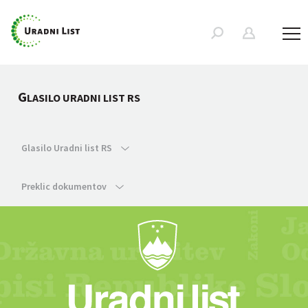
G
LASILO URADNI LIST RS
Glasilo Uradni list RS
Preklic dokumentov