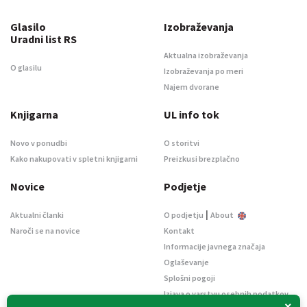
Glasilo
Izobraževanja
Uradni list RS
Aktualna izobraževanja
O glasilu
Izobraževanja po meri
Najem dvorane
Knjigarna
UL info tok
Novo v ponudbi
O storitvi
Kako nakupovati v spletni knjigarni
Preizkusi brezplačno
Novice
Podjetje
|
Aktualni članki
O podjetju
About
Naroči se na novice
Kontakt
Informacije javnega značaja
Oglaševanje
Splošni pogoji
Izjava o varstvu osebnih podatkov