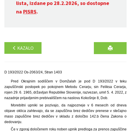
lista, izdane po 28.2.2026, so dostopne
na
PISRS
.
KAZALO
D 193/2022 Os-2063/24, Stran 1403
Pred Okrajnim sodiščem v Domžalah je pod D 193/2022 v teku
zapuščinski postopek po pokojnem Metodu Cerarju, sin Feliksa Cerarja,
rojen 29. 6. 1965, državljan Republike Slovenije, razvezan, umrl 5. 4. 2022, z
nazadnje prijavljenim prebivališčem na naslovu Kokošnje 8, Dob.
Morebitni upniki se pozivajo, da najpozneje v 6 mesecih od dneva
objave oklica zahtevajo, da se zapuščina brez dedičev prenese v stečajno
maso zapuščine brez dedičev v skladu z določbo 142.b člena Zakona o
dedovanju.
Če v zgoraj določenem roku noben upnik predloga za prenos zapuščine