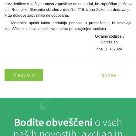
brez dedičev v stečajno maso zapuščine ne bo podal, bo zapuščina prešla v
last Republike Slovenije skladno z določbo 219. člena Zakona o dedovanju,
ki za dolgove zapustnika ne odgovarja.
Morebitni upniki lahko pridobijo podatke o premoženju, ki sestavlja
zapuščino in o obveznostih zapustnika pri tukajšnjem sodišču.
Okrajno sodišče v
Domžalah
dne 11. 4. 2024
KAZALO
NA VRH
Bodite obveščeni
o vseh
naših novostih, akcijah in