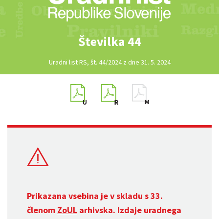
Številka 44
Uradni list RS, št. 44/2024 z dne 31. 5. 2024
Prikazana vsebina je v skladu s 33.
členom
ZoUL
arhivska. Izdaje uradnega