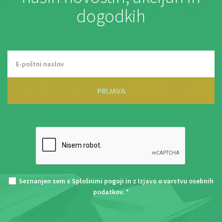
dogodkih
PRIJAVA
Seznanjen sem s
Splošnimi pogoji
in z
Izjavo o varstvu osebnih
podatkov
. *