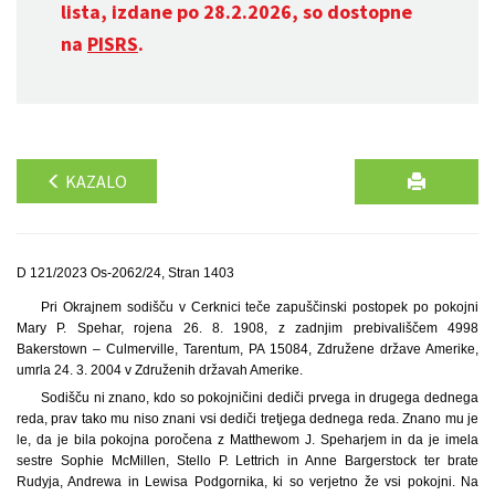
lista, izdane po 28.2.2026, so dostopne
na
PISRS
.
KAZALO
D 121/2023 Os-2062/24, Stran 1403
Pri Okrajnem sodišču v Cerknici teče zapuščinski postopek po pokojni
Mary P. Spehar, rojena 26. 8. 1908, z zadnjim prebivališčem 4998
Bakerstown – Culmerville, Tarentum, PA 15084, Združene države Amerike,
umrla 24. 3. 2004 v Združenih državah Amerike.
Sodišču ni znano, kdo so pokojničini dediči prvega in drugega dednega
reda, prav tako mu niso znani vsi dediči tretjega dednega reda. Znano mu je
le, da je bila pokojna poročena z Matthewom J. Speharjem in da je imela
sestre Sophie McMillen, Stello P. Lettrich in Anne Bargerstock ter brate
Rudyja, Andrewa in Lewisa Podgornika, ki so verjetno že vsi pokojni. Na