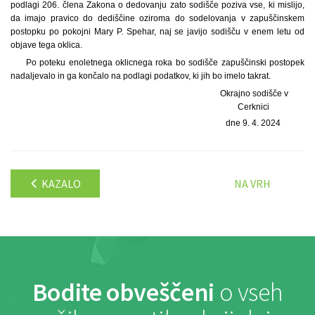
podlagi 206. člena Zakona o dedovanju zato sodišče poziva vse, ki mislijo,
da imajo pravico do dediščine oziroma do sodelovanja v zapuščinskem
postopku po pokojni Mary P. Spehar, naj se javijo sodišču v enem letu od
objave tega oklica.
Po poteku enoletnega oklicnega roka bo sodišče zapuščinski postopek
nadaljevalo in ga končalo na podlagi podatkov, ki jih bo imelo takrat.
Okrajno sodišče v
Cerknici
dne 9. 4. 2024
KAZALO
NA VRH
Bodite obveščeni
o vseh