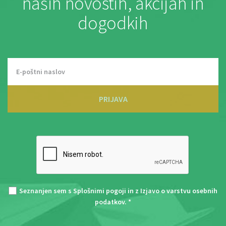
naših novostih, akcijah in
dogodkih
PRIJAVA
Seznanjen sem s
Splošnimi pogoji
in z
Izjavo o varstvu osebnih
podatkov
. *