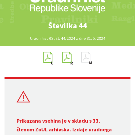
Številka 44
Uradni list RS, št. 44/2024 z dne 31. 5. 2024
Prikazana vsebina je v skladu s 33.
členom
ZoUL
arhivska. Izdaje uradnega