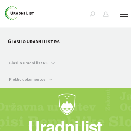
G
LASILO URADNI LIST RS
Glasilo Uradni list RS
Preklic dokumentov