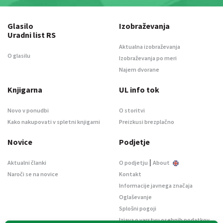
Glasilo
Izobraževanja
Uradni list RS
Aktualna izobraževanja
O glasilu
Izobraževanja po meri
Najem dvorane
Knjigarna
UL info tok
Novo v ponudbi
O storitvi
Kako nakupovati v spletni knjigarni
Preizkusi brezplačno
Novice
Podjetje
|
Aktualni članki
O podjetju
About
Naroči se na novice
Kontakt
Informacije javnega značaja
Oglaševanje
Splošni pogoji
Izjava o varstvu osebnih podatkov