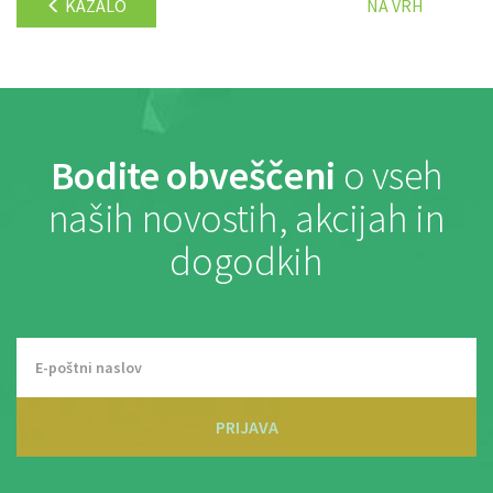
KAZALO
NA VRH
Bodite obveščeni
o vseh
naših novostih, akcijah in
dogodkih
PRIJAVA