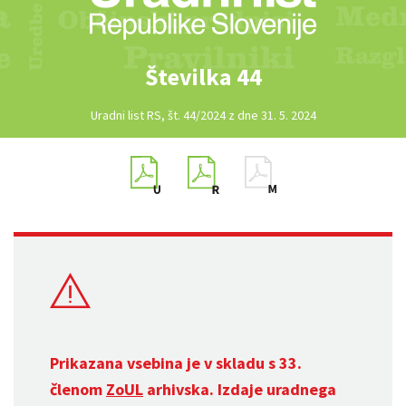
Številka 44
Uradni list RS, št. 44/2024 z dne 31. 5. 2024
Prikazana vsebina je v skladu s 33.
členom
ZoUL
arhivska. Izdaje uradnega