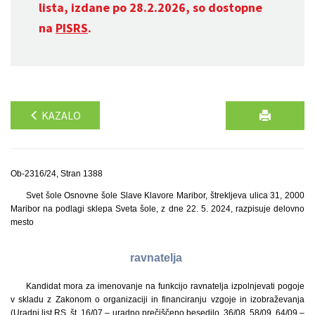
lista, izdane po 28.2.2026, so dostopne
na
PISRS
.
KAZALO
Ob-2316/24, Stran 1388
Svet šole Osnovne šole Slave Klavore Maribor, štrekljeva ulica 31, 2000
Maribor na podlagi sklepa Sveta šole, z dne 22. 5. 2024, razpisuje delovno
mesto
ravnatelja
Kandidat mora za imenovanje na funkcijo ravnatelja izpolnjevati pogoje
v skladu z Zakonom o organizaciji in financiranju vzgoje in izobraževanja
(Uradni list RS, št. 16/07 – uradno prečiščeno besedilo, 36/08, 58/09, 64/09 –