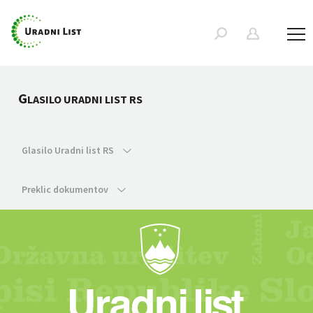
G
LASILO URADNI LIST RS
Glasilo Uradni list RS
Preklic dokumentov