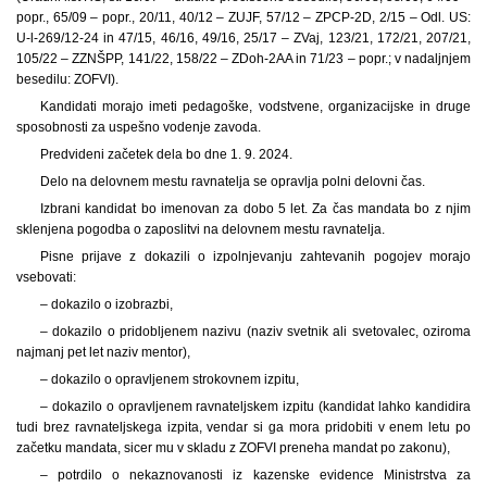
popr., 65/09 – popr., 20/11, 40/12 – ZUJF, 57/12 – ZPCP-2D, 2/15 – Odl. US:
U-l-269/12-24 in 47/15, 46/16, 49/16, 25/17 – ZVaj, 123/21, 172/21, 207/21,
105/22 – ZZNŠPP, 141/22, 158/22 – ZDoh-2AA in 71/23 – popr.; v nadaljnjem
besedilu: ZOFVI).
Kandidati morajo imeti pedagoške, vodstvene, organizacijske in druge
sposobnosti za uspešno vodenje zavoda.
Predvideni začetek dela bo dne 1. 9. 2024.
Delo na delovnem mestu ravnatelja se opravlja polni delovni čas.
Izbrani kandidat bo imenovan za dobo 5 let. Za čas mandata bo z njim
sklenjena pogodba o zaposlitvi na delovnem mestu ravnatelja.
Pisne prijave z dokazili o izpolnjevanju zahtevanih pogojev morajo
vsebovati:
– dokazilo o izobrazbi,
– dokazilo o pridobljenem nazivu (naziv svetnik ali svetovalec, oziroma
najmanj pet let naziv mentor),
– dokazilo o opravljenem strokovnem izpitu,
– dokazilo o opravljenem ravnateljskem izpitu (kandidat lahko kandidira
tudi brez ravnateljskega izpita, vendar si ga mora pridobiti v enem letu po
začetku mandata, sicer mu v skladu z ZOFVI preneha mandat po zakonu),
– potrdilo o nekaznovanosti iz kazenske evidence Ministrstva za