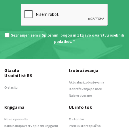
Seznanjen sem s
Splošnimi pogoji
in z
Izjavo o varstvu osebnih
podatkov
. *
Glasilo
Izobraževanja
Uradni list RS
Aktualna izobraževanja
O glasilu
Izobraževanja po meri
Najem dvorane
Knjigarna
UL info tok
Novo v ponudbi
O storitvi
Kako nakupovati v spletni knjigarni
Preizkusi brezplačno