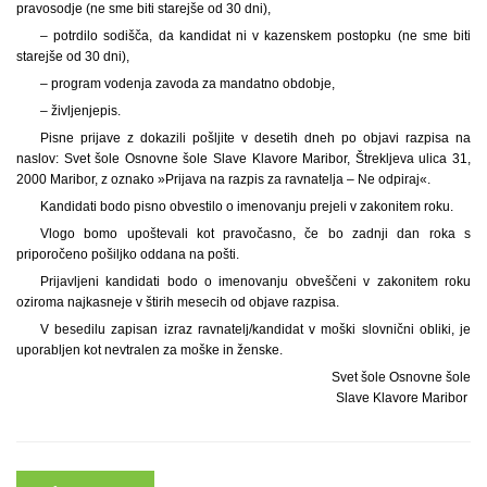
pravosodje (ne sme biti starejše od 30 dni),
– potrdilo sodišča, da kandidat ni v kazenskem postopku (ne sme biti
starejše od 30 dni),
– program vodenja zavoda za mandatno obdobje,
– življenjepis.
Pisne prijave z dokazili pošljite v desetih dneh po objavi razpisa na
naslov: Svet šole Osnovne šole Slave Klavore Maribor, Štrekljeva ulica 31,
2000 Maribor, z oznako »Prijava na razpis za ravnatelja – Ne odpiraj«.
Kandidati bodo pisno obvestilo o imenovanju prejeli v zakonitem roku.
Vlogo bomo upoštevali kot pravočasno, če bo zadnji dan roka s
priporočeno pošiljko oddana na pošti.
Prijavljeni kandidati bodo o imenovanju obveščeni v zakonitem roku
oziroma najkasneje v štirih mesecih od objave razpisa.
V besedilu zapisan izraz ravnatelj/kandidat v moški slovnični obliki, je
uporabljen kot nevtralen za moške in ženske.
Svet šole Osnovne šole
Slave Klavore Maribor