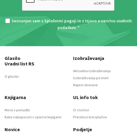
Seznanjen sem s
Splošnimi pogoji
in z
Izjavo o varstvu osebnih
podatkov
. *
Glasilo
Izobraževanja
Uradni list RS
Aktualna izobraževanja
O glasilu
Izobraževanja po meri
Najem dvorane
Knjigarna
UL info tok
Novo v ponudbi
O storitvi
Kako nakupovati v spletni knjigarni
Preizkusi brezplačno
Novice
Podjetje