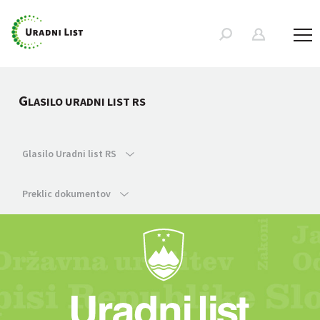
G
LASILO URADNI LIST RS
Glasilo Uradni list RS
Preklic dokumentov