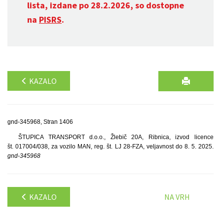
lista, izdane po 28.2.2026, so dostopne
na
PISRS
.
KAZALO
gnd-345968, Stran 1406
ŠTUPICA TRANSPORT d.o.o., Žlebič 20A, Ribnica, izvod licence
št. 017004/038, za vozilo MAN, reg. št. LJ 28-FZA, veljavnost do 8. 5. 2025.
gnd-345968
KAZALO
NA VRH