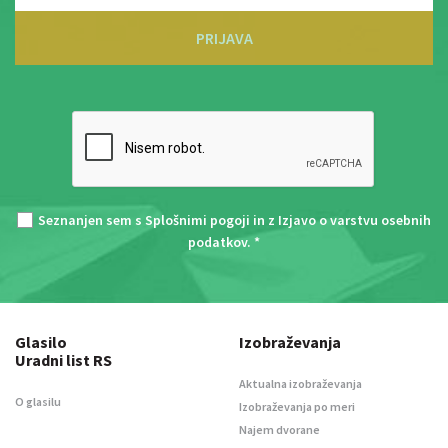
PRIJAVA
Seznanjen sem s
Splošnimi pogoji
in z
Izjavo o varstvu osebnih
podatkov
. *
Glasilo
Izobraževanja
Uradni list RS
Aktualna izobraževanja
O glasilu
Izobraževanja po meri
Najem dvorane