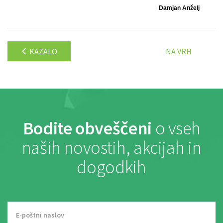
Damjan Anželj
KAZALO
NA VRH
Bodite obveščeni
o vseh
naših novostih, akcijah in
dogodkih