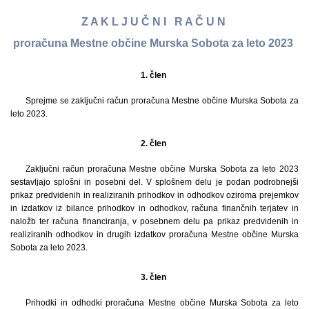
Z A K L J U Č N I R A Č U N
proračuna Mestne občine Murska Sobota za leto 2023
1. člen
Sprejme se zaključni račun proračuna Mestne občine Murska Sobota za
leto 2023.
2. člen
Zaključni račun proračuna Mestne občine Murska Sobota za leto 2023
sestavljajo splošni in posebni del. V splošnem delu je podan podrobnejši
prikaz predvidenih in realiziranih prihodkov in odhodkov oziroma prejemkov
in izdatkov iz bilance prihodkov in odhodkov, računa finančnih terjatev in
naložb ter računa financiranja, v posebnem delu pa prikaz predvidenih in
realiziranih odhodkov in drugih izdatkov proračuna Mestne občine Murska
Sobota za leto 2023.
3. člen
Prihodki in odhodki proračuna Mestne občine Murska Sobota za leto