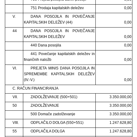
751 Prodaja kapitalskih deležev
0,00
V.
DANA POSOJILA IN POVEČANJE
KAPITALSKIH DELEŽEV (44)
0,00
44
DANA POSOJILA IN POVEČANJE
KAPITALSKIH DELEŽEV
0,00
440 Dana posojila
0,00
441 Povečanje kapitalskih deležev in
finančnih naložb
0,00
VI.
PREJETA MINIS DANA POSOJILA IN
SPREMEMBE KAPITALSKIH DELEŽEV
(IV.-V.)
0,00
C. RAČUN FINANCIRANJA
VII.
ZADOLŽEVANJE (500+501)
3.350.000,00
50
ZADOLŽEVANJE
3.350.000,00
500 Domače zadolževanje
3.350.000,00
VIII.
ODPLAČILO DOLGA (550+551)
1.247.628,80
55
ODPLAČILA DOLGA
1.247.628,80