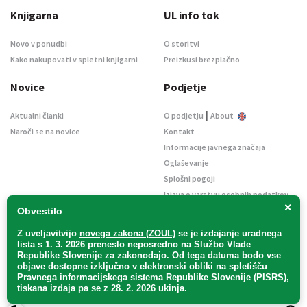
Knjigarna
UL info tok
Novo v ponudbi
O storitvi
Kako nakupovati v spletni knjigarni
Preizkusi brezplačno
Novice
Podjetje
|
Aktualni članki
O podjetju
About
Naroči se na novice
Kontakt
Informacije javnega značaja
Oglaševanje
Splošni pogoji
Izjava o varstvu osebnih podatkov
×
E-dražbe
Obvestilo
Z uveljavitvijo
novega zakona (ZOUL)
se je
izdajanje uradnega
lista s 1. 3. 2026 preneslo
neposredno
na Službo Vlade
Republike Slovenije za zakonodajo
. Od tega datuma bodo vse
objave dostopne izključno v elektronski obliki na spletišču
Pravnega informacijskega sistema Republike Slovenije (PISRS),
Uradni list d. o. o. – v likvidaciji / Vse pravice pridržane.
tiskana izdaja pa se z 28. 2. 2026 ukinja.
Pravna obvestila
/
Piškotki
/ Avtorji:
TriTim spletna agencija
v sodelovanju z