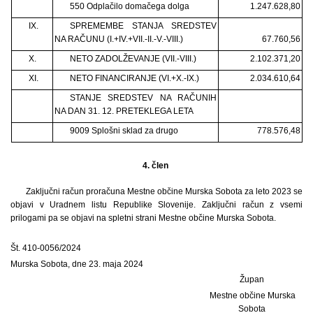
550 Odplačilo domačega dolga
1.247.628,80
IX.
SPREMEMBE STANJA SREDSTEV
NA RAČUNU (I.+IV.+VII.-II.-V.-VIII.)
67.760,56
X.
NETO ZADOLŽEVANJE (VII.-VIII.)
2.102.371,20
XI.
NETO FINANCIRANJE (VI.+X.-IX.)
2.034.610,64
STANJE SREDSTEV NA RAČUNIH
NA DAN 31. 12. PRETEKLEGA LETA
9009 Splošni sklad za drugo
778.576,48
4. člen
Zaključni račun proračuna Mestne občine Murska Sobota za leto 2023 se
objavi v Uradnem listu Republike Slovenije. Zaključni račun z vsemi
prilogami pa se objavi na spletni strani Mestne občine Murska Sobota.
Št. 410-0056/2024
Murska Sobota, dne 23. maja 2024
Župan
Mestne občine Murska
Sobota