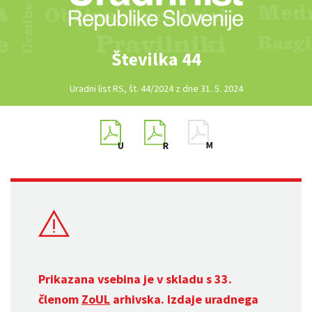
Številka 44
Uradni list RS, št. 44/2024 z dne 31. 5. 2024
Prikazana vsebina je v skladu s 33.
členom
ZoUL
arhivska. Izdaje uradnega