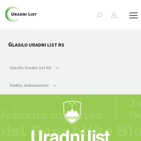
G
LASILO URADNI LIST RS
Glasilo Uradni list RS
Preklic dokumentov