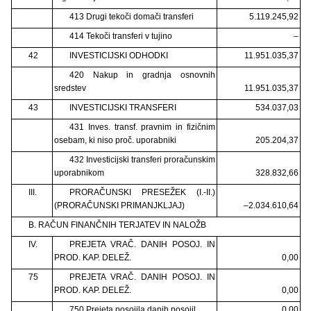
413 Drugi tekoči domači transferi
5.119.245,92
414 Tekoči transferi v tujino
–
42
INVESTICIJSKI ODHODKI
11.951.035,37
420 Nakup in gradnja osnovnih
sredstev
11.951.035,37
43
INVESTICIJSKI TRANSFERI
534.037,03
431 Inves. transf. pravnim in fizičnim
osebam, ki niso proč. uporabniki
205.204,37
432 Investicijski transferi proračunskim
uporabnikom
328.832,66
III.
PRORAČUNSKI PRESEŽEK (I.-II.)
(PRORAČUNSKI PRIMANJKLJAJ)
–2.034.610,64
B. RAČUN FINANČNIH TERJATEV IN NALOŽB
IV.
PREJETA VRAČ. DANIH POSOJ. IN
PROD. KAP. DELEŽ.
0,00
75
PREJETA VRAČ. DANIH POSOJ. IN
PROD. KAP. DELEŽ.
0,00
750 Prejeta posojila danih posojil
0,00