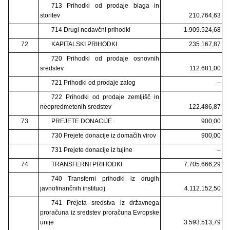
713 Prihodki od prodaje blaga in
storitev
210.764,63
714 Drugi nedavčni prihodki
1.909.524,68
72
KAPITALSKI PRIHODKI
235.167,87
720 Prihodki od prodaje osnovnih
sredstev
112.681,00
721 Prihodki od prodaje zalog
–
722 Prihodki od prodaje zemljišč in
neopredmetenih sredstev
122.486,87
73
PREJETE DONACIJE
900,00
730 Prejete donacije iz domačih virov
900,00
731 Prejete donacije iz tujine
–
74
TRANSFERNI PRIHODKI
7.705.666,29
740 Transferni prihodki iz drugih
javnofinančnih institucij
4.112.152,50
741 Prejeta sredstva iz državnega
proračuna iz sredstev proračuna Evropske
unije
3.593.513,79