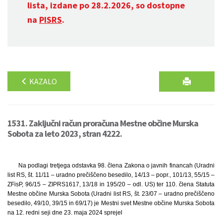
lista, izdane po 28.2.2026, so dostopne
na
PISRS
.
KAZALO
1531. Zaključni račun proračuna Mestne občine Murska
Sobota za leto 2023, stran 4222.
Na podlagi tretjega odstavka 98. člena Zakona o javnih financah (Uradni
list RS, št. 11/11 – uradno prečiščeno besedilo, 14/13 – popr., 101/13, 55/15 –
ZFisP, 96/15 – ZIPRS1617, 13/18 in 195/20 – odl. US) ter 110. člena Statuta
Mestne občine Murska Sobota (Uradni list RS, št. 23/07 – uradno prečiščeno
besedilo, 49/10, 39/15 in 69/17) je Mestni svet Mestne občine Murska Sobota
na 12. redni seji dne 23. maja 2024 sprejel