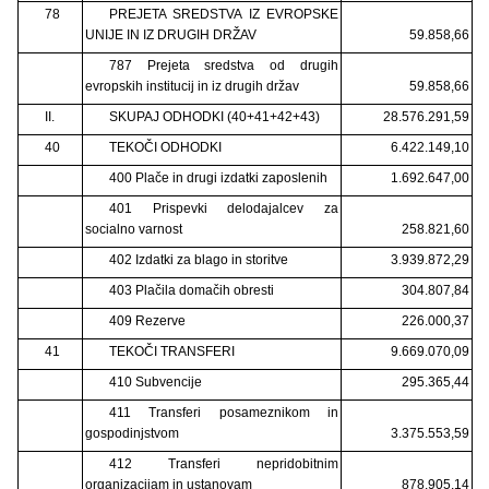
78
PREJETA SREDSTVA IZ EVROPSKE
UNIJE IN IZ DRUGIH DRŽAV
59.858,66
787 Prejeta sredstva od drugih
evropskih institucij in iz drugih držav
59.858,66
II.
SKUPAJ ODHODKI (40+41+42+43)
28.576.291,59
40
TEKOČI ODHODKI
6.422.149,10
400 Plače in drugi izdatki zaposlenih
1.692.647,00
401 Prispevki delodajalcev za
socialno varnost
258.821,60
402 Izdatki za blago in storitve
3.939.872,29
403 Plačila domačih obresti
304.807,84
409 Rezerve
226.000,37
41
TEKOČI TRANSFERI
9.669.070,09
410 Subvencije
295.365,44
411 Transferi posameznikom in
gospodinjstvom
3.375.553,59
412 Transferi nepridobitnim
organizacijam in ustanovam
878.905,14