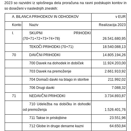
2023 so razvidni iz splošnega dela proračuna na ravni podskupin kontov in
so doseženi v naslednjih zneskih:
A. BILANCA PRIHODKOV IN ODHODKOV
v EUR
Konto
Naziv
Realizacija 2023
I.
SKUPNI PRIHODKI
(70+71+72+73+74+78)
26.541.680,95
TEKOČI PRIHODKI (70+71)
18.540.088,13
70
DAVČNI PRIHODKI
14.805.194,26
700 Davek na dohodek in dobiček
11.924.203,00
703 Davek na premoženje
2.661.910,92
704 Domači davki na blago in storitve
211.992,02
706 Drugi davki
7.088,32
71
NEDAVČNI PRIHODKI
3.734.893,87
710 Udeležba na dobičku in dohodki
od premoženja
1.526.401,76
711 Takse in pristojbine
23.551,96
712 Globe in druge denarne kazni
64.650,84