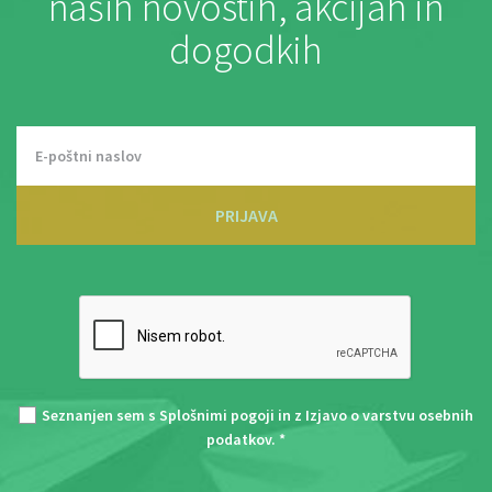
naših novostih, akcijah in
dogodkih
PRIJAVA
Seznanjen sem s
Splošnimi pogoji
in z
Izjavo o varstvu osebnih
podatkov
. *