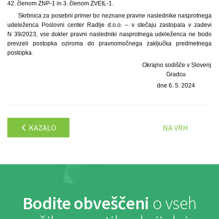
42. členom ZNP-1 in 3. členom ZVEtL-1.
Skrbnica za posebni primer bo neznane pravne naslednike nasprotnega
udeleženca Poslovni center Radlje d.o.o. – v stečaju zastopala v zadevi
N 39/2023, vse dokler pravni nasledniki nasprotnega udeleženca ne bodo
prevzeli postopka oziroma do pravnomočnega zaključka predmetnega
postopka.
Okrajno sodišče v Slovenj
Gradcu
dne 6. 5. 2024
KAZALO
NA VRH
Bodite obveščeni
o vseh