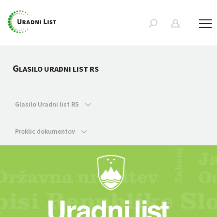
G
LASILO URADNI LIST RS
Glasilo Uradni list RS
Preklic dokumentov