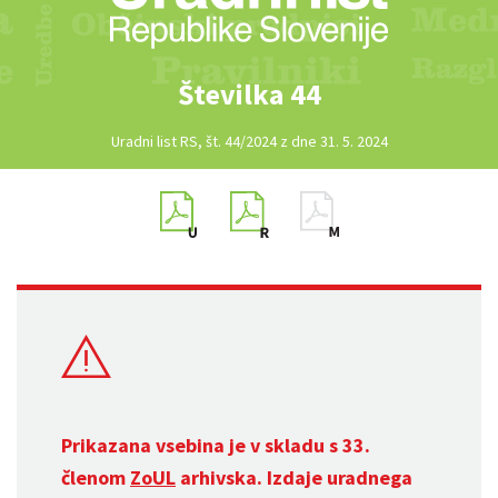
Številka 44
Uradni list RS, št. 44/2024 z dne 31. 5. 2024
Prikazana vsebina je v skladu s 33.
členom
ZoUL
arhivska. Izdaje uradnega