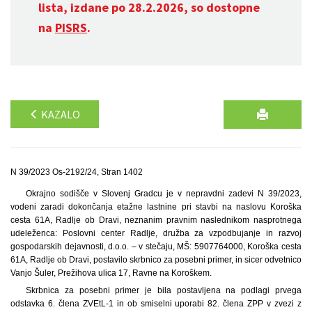
lista, izdane po 28.2.2026, so dostopne
na
PISRS
.
KAZALO
N 39/2023 Os-2192/24, Stran 1402
Okrajno sodišče v Slovenj Gradcu je v nepravdni zadevi N 39/2023,
vodeni zaradi dokončanja etažne lastnine pri stavbi na naslovu Koroška
cesta 61A, Radlje ob Dravi, neznanim pravnim naslednikom nasprotnega
udeleženca: Poslovni center Radlje, družba za vzpodbujanje in razvoj
gospodarskih dejavnosti, d.o.o. – v stečaju, MŠ: 5907764000, Koroška cesta
61A, Radlje ob Dravi, postavilo skrbnico za posebni primer, in sicer odvetnico
Vanjo Šuler, Prežihova ulica 17, Ravne na Koroškem.
Skrbnica za posebni primer je bila postavljena na podlagi prvega
odstavka 6. člena ZVEtL-1 in ob smiselni uporabi 82. člena ZPP v zvezi z