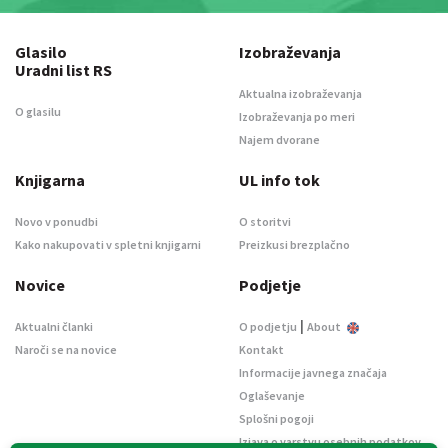
Glasilo
Izobraževanja
Uradni list RS
Aktualna izobraževanja
O glasilu
Izobraževanja po meri
Najem dvorane
Knjigarna
UL info tok
Novo v ponudbi
O storitvi
Kako nakupovati v spletni knjigarni
Preizkusi brezplačno
Novice
Podjetje
|
Aktualni članki
O podjetju
About
Naroči se na novice
Kontakt
Informacije javnega značaja
Oglaševanje
Splošni pogoji
Izjava o varstvu osebnih podatkov