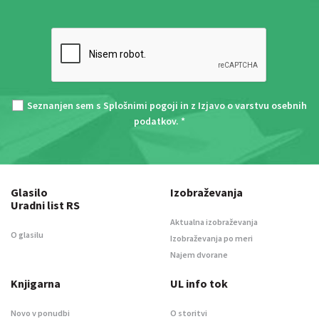
Seznanjen sem s
Splošnimi pogoji
in z
Izjavo o varstvu osebnih
podatkov
. *
Glasilo
Izobraževanja
Uradni list RS
Aktualna izobraževanja
O glasilu
Izobraževanja po meri
Najem dvorane
Knjigarna
UL info tok
Novo v ponudbi
O storitvi