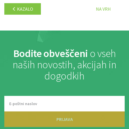
KAZALO
NA VRH
Bodite obveščeni
o vseh
naših novostih, akcijah in
dogodkih
PRIJAVA