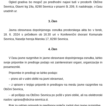
Ogled gradiva bo mogoč po predhodni najavi tudi v prostorih Občine
Sevnica, Glavni trg 19a, 8290 Sevnica v pisarni št. 209, II. nadstropje, v času
uradnih ur.
3. člen
Javna obravnava dopolnjenega osnutka prostorskega akta bo v torek,
18. 6. 2024 s pričetkom ob 16.30 uri v Konferenčni dvorani Komunale
Sevnica, Naselje heroja Maroka 17, 8290 Sevnica.
4. člen
V času javne razgrnitve in javne obravnave dopolnjenega osnutka, lahko
svoje pripombe in predloge podajo vsi zainteresirani organi, organizacije in
posamezniki.
Pripombe in predlogi se lahko podajo:
– pisno ali v ustni obliki na javni obravnavi,
– z vpisom v knjigo pripomb in predlogov na mestu javne razgrnitve na
Občini Sevnica,
– ali pošljejo na Občino Sevnica po pošti v pisni obliki, ali na elektronski
naslov: uprava@obcina-sevnica.si.
Rok za oddajo pripomb in predlogov poteče zadnji dan javne razgrnitve.