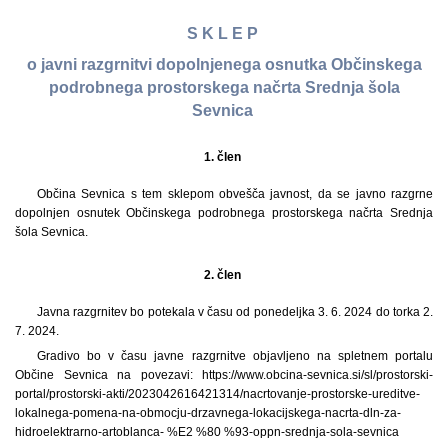
S K L E P
o javni razgrnitvi dopolnjenega osnutka Občinskega
podrobnega prostorskega načrta Srednja šola
Sevnica
1. člen
Občina Sevnica s tem sklepom obvešča javnost, da se javno razgrne
dopolnjen osnutek Občinskega podrobnega prostorskega načrta Srednja
šola Sevnica.
2. člen
Javna razgrnitev bo potekala v času od ponedeljka 3. 6. 2024 do torka 2.
7. 2024.
Gradivo bo v času javne razgrnitve objavljeno na spletnem portalu
Občine Sevnica na povezavi: https://www.obcina-sevnica.si/sl/prostorski-
portal/prostorski-akti/2023042616421314/nacrtovanje-prostorske-ureditve-
lokalnega-pomena-na-obmocju-drzavnega-lokacijskega-nacrta-dln-za-
hidroelektrarno-artoblanca- %E2 %80 %93-oppn-srednja-sola-sevnica