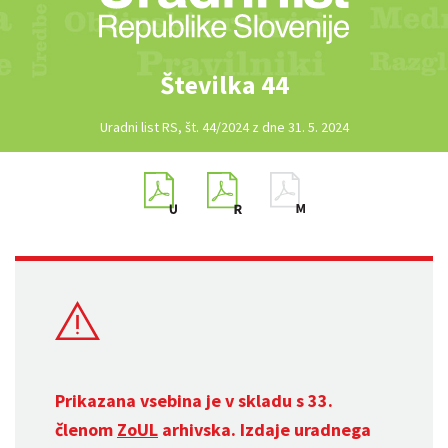
Številka 44
Uradni list RS, št. 44/2024 z dne 31. 5. 2024
Prikazana vsebina je v skladu s 33.
členom
ZoUL
arhivska. Izdaje uradnega