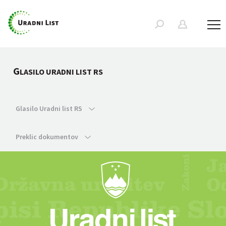
G
LASILO URADNI LIST RS
Glasilo Uradni list RS
Preklic dokumentov