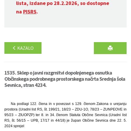
lista, izdane po 28.2.2026, so dostopne
na
PISRS
.
KAZALO
1535. Sklep o javni razgrnitvi dopolnjenega osnutka
Občinskega podrobnega prostorskega načrta Srednja šola
Sevnica, stran 4234.
Na podlagi 122. člena in v povezavi s 129. členom Zakona o urejanju
prostora (Uradni list RS, št. 199/21, 18/23 – ZDU-1O, 78/23 – ZUNPEOVE in
95/23 – ZIUOPZP) ter 8. in 34. členom Statuta Občine Sevnica (Uradni list
RS, št. 56/15 – UPB, 17/17 in 44/18) je župan Občine Sevnica dne 22. 5.
2024 sprejel