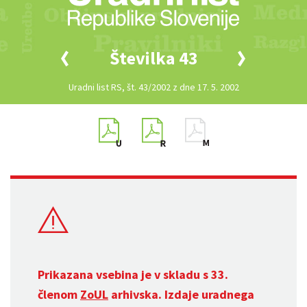
Številka 43
Uradni list RS, št. 43/2002 z dne 17. 5. 2002
Prikazana vsebina je v skladu s 33.
členom
ZoUL
arhivska. Izdaje uradnega