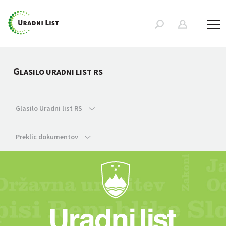
G
LASILO URADNI LIST RS
Glasilo Uradni list RS
Preklic dokumentov