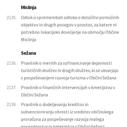
Mislinja
2135.
Odlok o spremembah odloka o določitvi pomožnih
objektov in drugih posegov v prostor, za katere ni
potrebno lokacijsko dovoljenje na območju Občine
Mislinja
Sežana
2136.
Pravilnik o merilih za sofinanciranje dejavnosti
turističnih društev in drugih društev, ki se ukvarjajo
s pospeševanjem razvoja turizma v Občini Sežana
2137.
Pravilnik o finančnih intervencijah v kmetijstvu v
Občini Sežana
2138.
Pravilnik o dodeljevanju kreditov in
subvencioniranju obresti iz sredstev občinskega
proračuna za pospeševanje razvoja malega
gospodarstva in kmetijstva v Občini Sežana