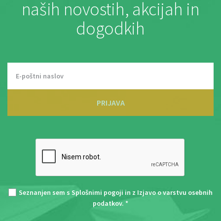
naših novostih, akcijah in
dogodkih
PRIJAVA
Seznanjen sem s
Splošnimi pogoji
in z
Izjavo o varstvu osebnih
podatkov
. *