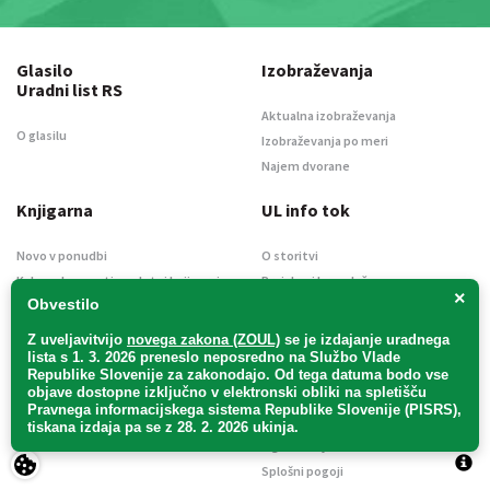
Glasilo
Izobraževanja
Uradni list RS
Aktualna izobraževanja
O glasilu
Izobraževanja po meri
Najem dvorane
Knjigarna
UL info tok
Novo v ponudbi
O storitvi
Kako nakupovati v spletni knjigarni
Preizkusi brezplačno
×
Obvestilo
Novice
Podjetje
Z uveljavitvijo
novega zakona (ZOUL)
se je
izdajanje uradnega
lista s 1. 3. 2026 preneslo
neposredno
na Službo Vlade
|
Aktualni članki
O podjetju
About
Republike Slovenije za zakonodajo
. Od tega datuma bodo vse
objave dostopne izključno v elektronski obliki na spletišču
Naroči se na novice
Kontakt
Pravnega informacijskega sistema Republike Slovenije (PISRS),
Informacije javnega značaja
tiskana izdaja pa se z 28. 2. 2026 ukinja.
Oglaševanje
Splošni pogoji