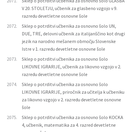
2071.
Sklep o potrditvi učbenika za osnovno šolo GLASBA
V 20. STOLETJU, učbenik za glasbeno vzgojo v 9.
razredu devetletne osnovne šole
2072.
Sklep o potrditvi učbenika za osnovno šolo UN,
DUE, TRE, delovni učbenik za italijanščino kot drugi
jezik na narodno mešanem območju Slovenske
Istre v 1. razredu devetletne osnovne šole
2073.
Sklep o potrditvi učbenika za osnovno šolo
LIKOVNE IGRARIJE, učbenik za likovno vzgojo v 2.
razredu devetletne osnovne šole
2074.
Sklep o potrditvi učbenika za osnovno šolo
LIKOVNE IGRARIJE, priročnik za učitelja k učbeniku
za likovno vzgojo v 2. razredu devetletne osnovne
šole
2075.
Sklep o potrditvi učbenika za osnovno šolo KOCKA
4, učbenik, matematika za 4. razred devetletne