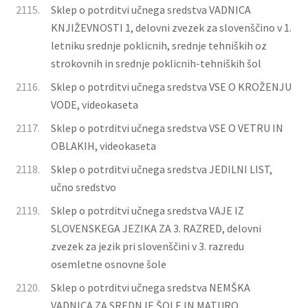
2115.
Sklep o potrditvi učnega sredstva VADNICA
KNJIŽEVNOSTI 1, delovni zvezek za slovenščino v 1.
letniku srednje poklicnih, srednje tehniških oz
strokovnih in srednje poklicnih-tehniških šol
2116.
Sklep o potrditvi učnega sredstva VSE O KROŽENJU
VODE, videokaseta
2117.
Sklep o potrditvi učnega sredstva VSE O VETRU IN
OBLAKIH, videokaseta
2118.
Sklep o potrditvi učnega sredstva JEDILNI LIST,
učno sredstvo
2119.
Sklep o potrditvi učnega sredstva VAJE IZ
SLOVENSKEGA JEZIKA ZA 3. RAZRED, delovni
zvezek za jezik pri slovenščini v 3. razredu
osemletne osnovne šole
2120.
Sklep o potrditvi učnega sredstva NEMŠKA
VADNICA ZA SREDNJE ŠOLE IN MATURO