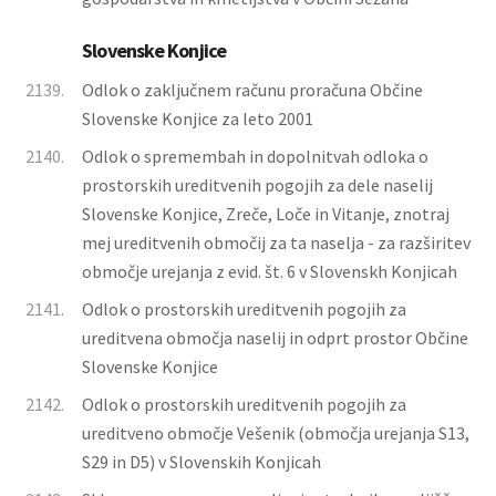
Slovenske Konjice
2139.
Odlok o zaključnem računu proračuna Občine
Slovenske Konjice za leto 2001
2140.
Odlok o spremembah in dopolnitvah odloka o
prostorskih ureditvenih pogojih za dele naselij
Slovenske Konjice, Zreče, Loče in Vitanje, znotraj
mej ureditvenih območij za ta naselja - za razširitev
območje urejanja z evid. št. 6 v Slovenskh Konjicah
2141.
Odlok o prostorskih ureditvenih pogojih za
ureditvena območja naselij in odprt prostor Občine
Slovenske Konjice
2142.
Odlok o prostorskih ureditvenih pogojih za
ureditveno območje Vešenik (območja urejanja S13,
S29 in D5) v Slovenskih Konjicah