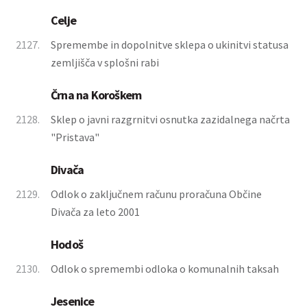
Celje
2127.
Spremembe in dopolnitve sklepa o ukinitvi statusa
zemljišča v splošni rabi
Črna na Koroškem
2128.
Sklep o javni razgrnitvi osnutka zazidalnega načrta
"Pristava"
Divača
2129.
Odlok o zaključnem računu proračuna Občine
Divača za leto 2001
Hodoš
2130.
Odlok o spremembi odloka o komunalnih taksah
Jesenice