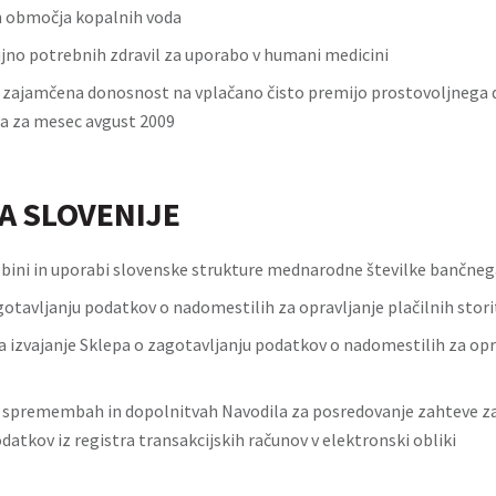
 območja kopalnih voda
no potrebnih zdravil za uporabo v humani medicini
zajamčena donosnost na vplačano čisto premijo prostovoljnega
a za mesec avgust 2009
A SLOVENIJE
ebini in uporabi slovenske strukture mednarodne številke bančneg
gotavljanju podatkov o nadomestilih za opravljanje plačilnih stori
a izvajanje Sklepa o zagotavljanju podatkov o nadomestilih za opra
 spremembah in dopolnitvah Navodila za posredovanje zahteve za
atkov iz registra transakcijskih računov v elektronski obliki