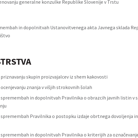
enovanju generalne konzulke Republike Slovenije v Trstu
membah in dopolnitvah Ustanovitvenega akta Javnega sklada Rep
ištvo
STRSTVA
o priznavanju skupin proizvajalcev iz shem kakovosti
 ocenjevanju znanja v višjih strokovnih šolah
o spremembah in dopolnitvah Pravilnika o obrazcih javnih listin v
nju
o spremembah Pravilnika o postopku izdaje obrtnega dovoljenja i
o spremembah in dopolnitvah Pravilnika o kriterijih za označevan