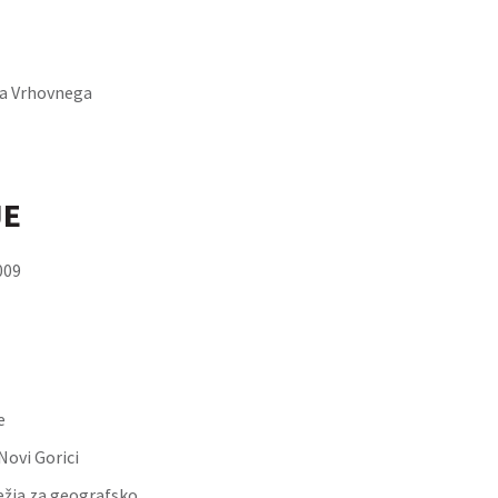
ka Vrhovnega
JE
009
e
Novi Gorici
ežja za geografsko