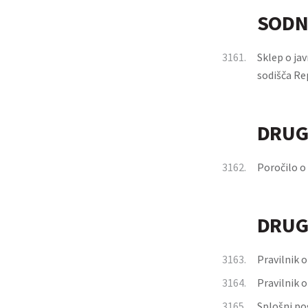
SODN
3161.
Sklep o ja
sodišča Re
DRUG
3162.
Poročilo o 
DRUG
3163.
Pravilnik o
3164.
Pravilnik o
3165.
Splošni po