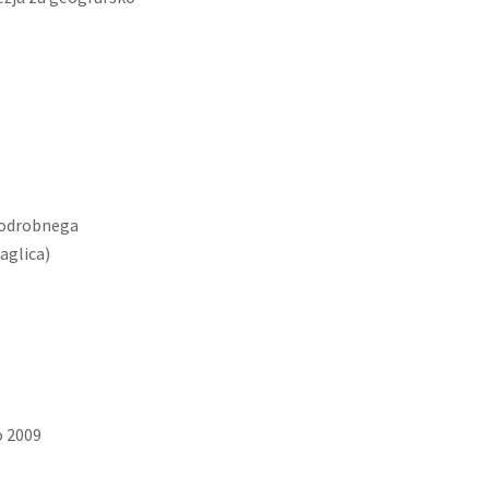
podrobnega
aglica)
o 2009