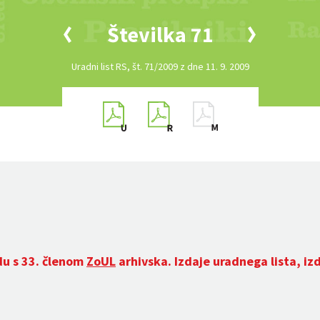
Številka 71
Uradni list RS, št. 71/2009 z dne 11. 9. 2009
du s 33. členom
ZoUL
arhivska. Izdaje uradnega lista, iz