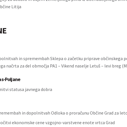
čine Litija
NE
polnitvah in spremembah Sklepa o začetku priprave občinskega 
ga načrta za del območja PA1 – Vikend naselje Letuš – levi breg (M
as-Poljane
initvi statusa javnega dobra
remembah in dopolnitvah Odloka o proračunu Občine Grad za let
ločitvi ekonomske cene vzgojno-varstvene enote vrtca Grad