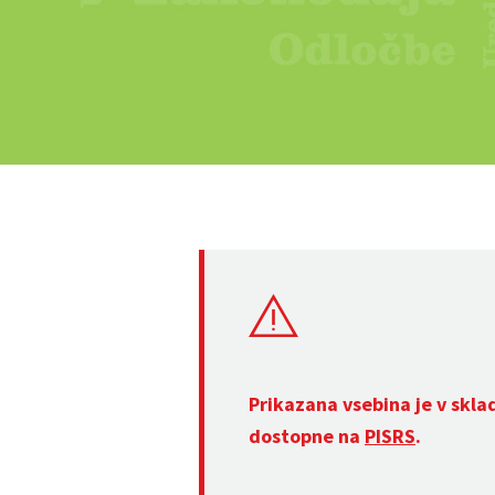
Prikazana vsebina je v skla
dostopne na
PISRS
.