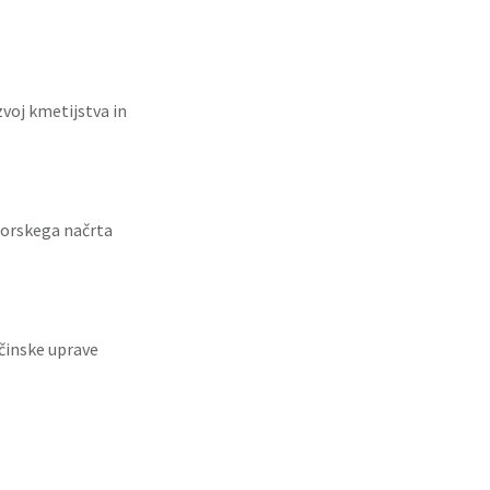
zvoj kmetijstva in
torskega načrta
činske uprave