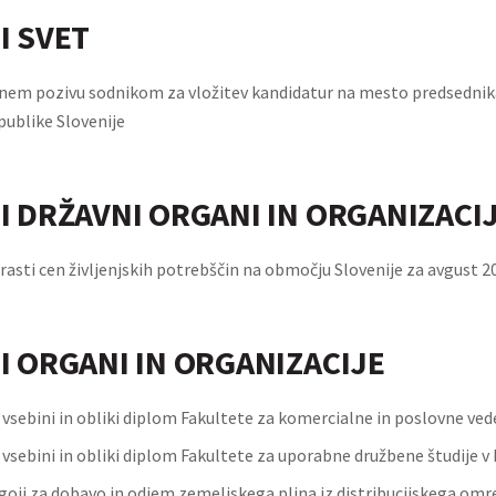
I SVET
vnem pozivu sodnikom za vložitev kandidatur na mesto predsedni
publike Slovenije
I DRŽAVNI ORGANI IN ORGANIZACI
rasti cen življenjskih potrebščin na območju Slovenije za avgust 2
I ORGANI IN ORGANIZACIJE
 vsebini in obliki diplom Fakultete za komercialne in poslovne ved
 vsebini in obliki diplom Fakultete za uporabne družbene študije v 
goji za dobavo in odjem zemeljskega plina iz distribucijskega omr