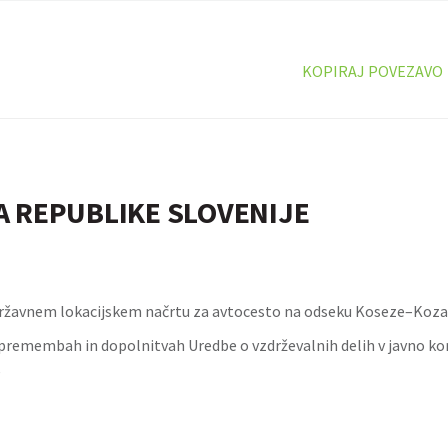
KOPIRAJ POVEZAVO
A REPUBLIKE SLOVENIJE
ržavnem lokacijskem načrtu za avtocesto na odseku Koseze–Koza
premembah in dopolnitvah Uredbe o vzdrževalnih delih v javno kor
e