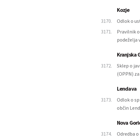
Kozje
3170.
Odlok o us
3171.
Pravilnik 
podeželja 
Kranjska 
3172.
Sklep o ja
(OPPN) za
Lendava
3173.
Odlok o sp
občin Lend
Nova Gori
3174.
Odredba o d