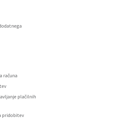
 dodatnega
a računa
tev
vljanje plačilnih
 pridobitev