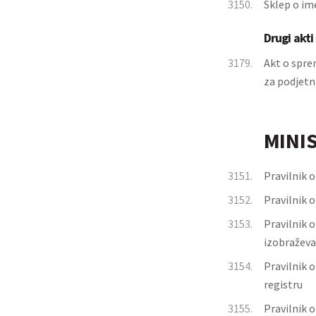
3150.
Sklep o im
Drugi akti
3179.
Akt o spre
za podjetn
MINI
3151.
Pravilnik 
3152.
Pravilnik o
3153.
Pravilnik 
izobraževa
3154.
Pravilnik 
registru
3155.
Pravilnik 