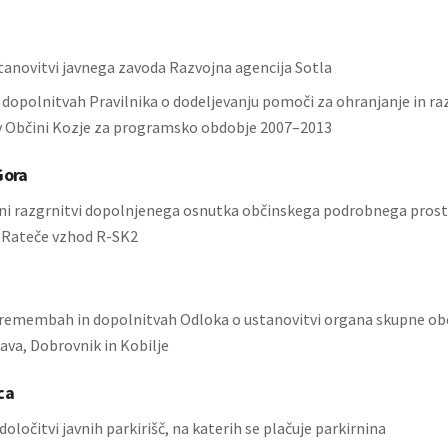
tanovitvi javnega zavoda Razvojna agencija Sotla
o dopolnitvah Pravilnika o dodeljevanju pomoči za ohranjanje in ra
v Občini Kozje za programsko obdobje 2007–2013
Gora
vni razgrnitvi dopolnjenega osnutka občinskega podrobnega pros
 Rateče vzhod R-SK2
remembah in dopolnitvah Odloka o ustanovitvi organa skupne ob
ava, Dobrovnik in Kobilje
ca
oločitvi javnih parkirišč, na katerih se plačuje parkirnina