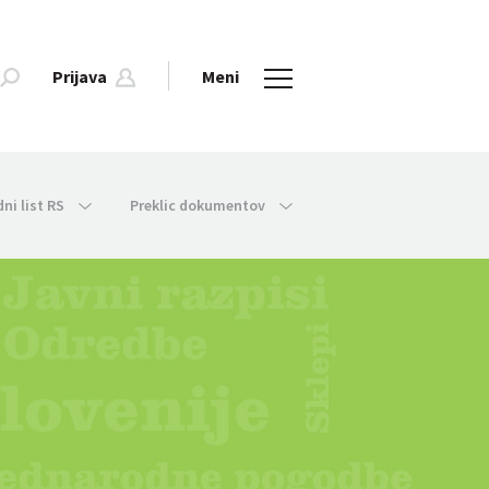
Prijava
Meni
dni list RS
Preklic dokumentov