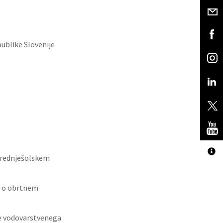
ublike Slovenije
 srednješolskem
n o obrtnem
je vodovarstvenega