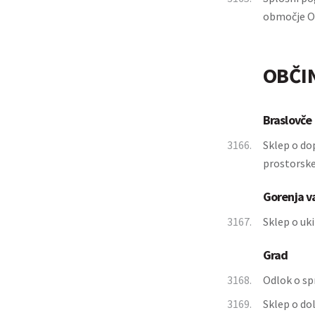
območje Ob
OBČI
Braslovče
3166.
Sklep o do
prostorske
Gorenja v
3167.
Sklep o uk
Grad
3168.
Odlok o sp
3169.
Sklep o do