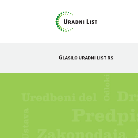
G
LASILO URADNI LIST RS