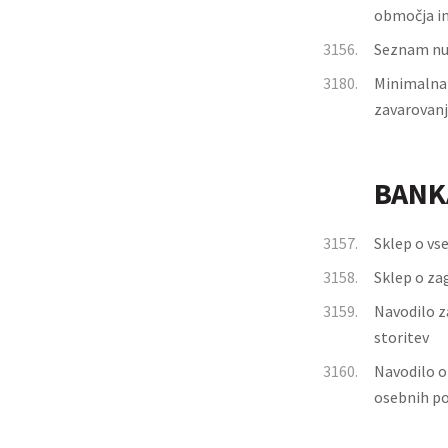
območja in
3156.
Seznam nuj
3180.
Minimalna 
zavarovanj
BANK
3157.
Sklep o vs
3158.
Sklep o za
3159.
Navodilo z
storitev
3160.
Navodilo o
osebnih pod