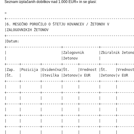
Seznam izplačanih dobitkov nad 1.000 EUR« in se glasi:
»

+-------------------------------------------------------------
|6. MESEČNO POROČILO O ŠTETJU KOVANCEV / ŽETONOV V            
|ZALOGOVNIKIH ŽETONOV                                         
+-------------------------------------------------------------
|Datum:                                                       
+--------------------------+-----------------+----------------
|                          |Zalogovnik       |Zbiralnik žetono
|                          |žetonov          |                
+------+---------+---------+-------+---------+-------+--------
|Zap.  |Pozicija |Evidenčna|Št.    |Vrednost |Št.    |Vrednost
|Št.   |         |številka |žetonov|v EUR    |žetonov|v EUR   
+------+---------+---------+-------+---------+-------+--------
|      |         |         |       |         |       |        
+------+---------+---------+-------+---------+-------+--------
|      |         |         |       |         |       |        
+------+---------+---------+-------+---------+-------+--------
|      |         |         |       |         |       |        
+------+---------+---------+-------+---------+-------+--------
|      |         |         |       |         |       |        
+------+---------+---------+-------+---------+-------+--------
|      |         |         |       |         |       |        