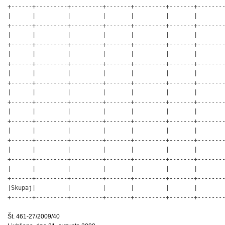
+------+---------+---------+-------+---------+-------+--------
|      |         |         |       |         |       |        
+------+---------+---------+-------+---------+-------+--------
|      |         |         |       |         |       |        
+------+---------+---------+-------+---------+-------+--------
|      |         |         |       |         |       |        
+------+---------+---------+-------+---------+-------+--------
|      |         |         |       |         |       |        
+------+---------+---------+-------+---------+-------+--------
|      |         |         |       |         |       |        
+------+---------+---------+-------+---------+-------+--------
|      |         |         |       |         |       |        
+------+---------+---------+-------+---------+-------+--------
|      |         |         |       |         |       |        
+------+---------+---------+-------+---------+-------+--------
|      |         |         |       |         |       |        
+------+---------+---------+-------+---------+-------+--------
|      |         |         |       |         |       |        
+------+---------+---------+-------+---------+-------+--------
|Skupaj|         |         |       |         |       |        
+------+---------+---------+-------+---------+-------+--------
                                                             
Št. 461-27/2009/40