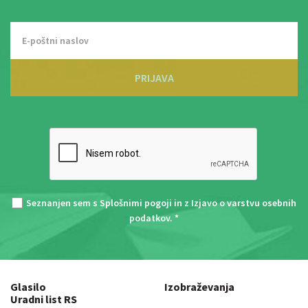
PRIJAVA
Seznanjen sem s
Splošnimi pogoji
in z
Izjavo o varstvu osebnih
podatkov
. *
Glasilo
Izobraževanja
Uradni list RS