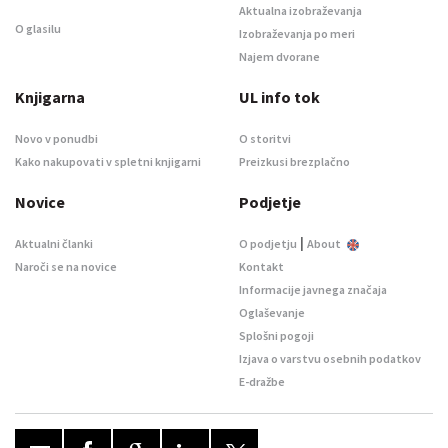
Aktualna izobraževanja
O glasilu
Izobraževanja po meri
Najem dvorane
Knjigarna
UL info tok
Novo v ponudbi
O storitvi
Kako nakupovati v spletni knjigarni
Preizkusi brezplačno
Novice
Podjetje
|
Aktualni članki
O podjetju
About
Naroči se na novice
Kontakt
Informacije javnega značaja
Oglaševanje
Splošni pogoji
Izjava o varstvu osebnih podatkov
E-dražbe