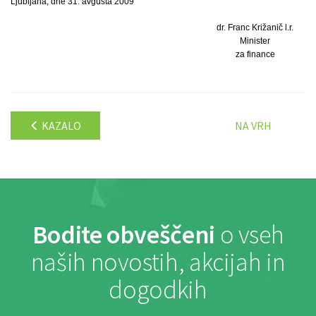
Ljubljana, dne 31. avgusta 2009
dr. Franc Križanič l.r.
Minister
za finance
KAZALO
NA VRH
Bodite obveščeni
o vseh
naših novostih, akcijah in
dogodkih