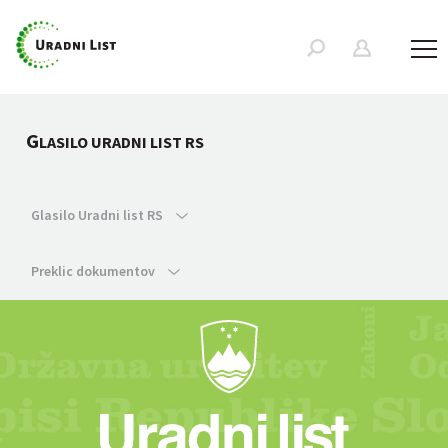
G
LASILO URADNI LIST RS
Glasilo Uradni list RS
Preklic dokumentov