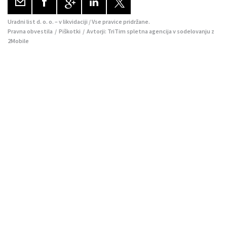
Uradni list d. o. o. – v likvidaciji / Vse pravice pridržane.
Pravna obvestila
/
Piškotki
/ Avtorji:
TriTim spletna agencija
v sodelovanju z
2Mobile