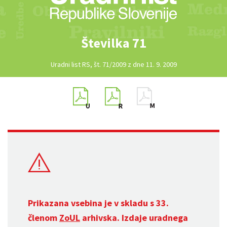
Številka 71
Uradni list RS, št. 71/2009 z dne 11. 9. 2009
Prikazana vsebina je v skladu s 33.
členom
ZoUL
arhivska. Izdaje uradnega