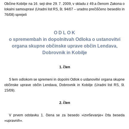
Občine Kobilje na 16. seji dne 29. 7. 2009, v skladu z 49.a členom Zakona o
lokalni samoupravi (Uradni list RS, št. 94/07 – uradno prečiščeno besedilo in
76/08) sprejeli
O D L O K
o spremembah in dopolnitvah Odloka o ustanovitvi
organa skupne občinske uprave občin Lendava,
Dobrovnik in Kobilje
1. člen
S tem odlokom se spremeni in dopolni Odlok o ustanovitvi organa skupne
občinske uprave občin Lendava, Dobrovnik in Kobilje (Uradni list RS, št.
15/09).
2. člen
V prvem odstavku 1. člena se za besedo »izvrševanje« črta beseda
»upravnih«.