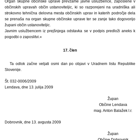
Organ skupne občinske uprave prevzame javne uslužbence, zaposlene v
občinskih upravah občin ustanoviteljic, ki so razporejeni na uradniška ali
strokovno tehnična delovna mesta občinskih uprav in katerih področje dela
se prenaša na organ skupne občinske uprave ter se zanje tako dogovorijo
župani občin ustanoviteljic.
Javnim uslužbencem iz prejšnjega odstavka se v podpis predloži aneks k
pogodbi o zaposlitvi.«
17. člen
Ta odlok začne veljati osmi dan po objavi v Uradnem listu Republike
Slovenije.
Št. 032-0006/2009
Lendava, dne 13. julija 2009
Župan
Občine Lendava
mag. Anton Balažek l.r.
Dobrovnik, dne 13. avgusta 2009
Župan
Občine Dobrovnik