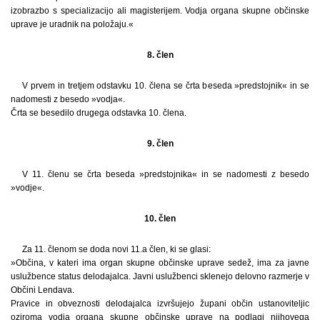
izobrazbo s specializacijo ali magisterijem. Vodja organa skupne občinske
uprave je uradnik na položaju.«
8. člen
V prvem in tretjem odstavku 10. člena se črta beseda »predstojnik« in se
nadomesti z besedo »vodja«.
Črta se besedilo drugega odstavka 10. člena.
9. člen
V 11. členu se črta beseda »predstojnika« in se nadomesti z besedo
»vodje«.
10. člen
Za 11. členom se doda novi 11.a člen, ki se glasi:
»Občina, v kateri ima organ skupne občinske uprave sedež, ima za javne
uslužbence status delodajalca. Javni uslužbenci sklenejo delovno razmerje v
Občini Lendava.
Pravice in obveznosti delodajalca izvršujejo župani občin ustanoviteljic
oziroma vodja organa skupne občinske uprave na podlagi njihovega