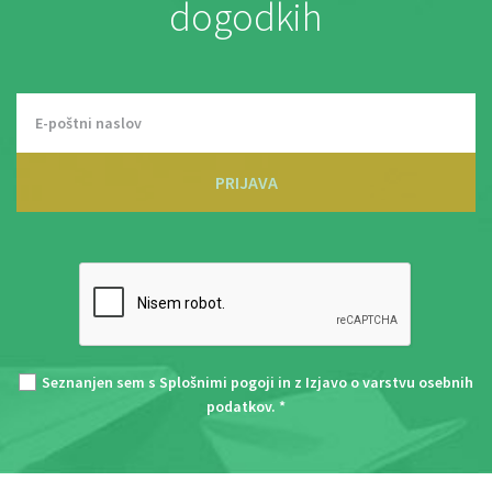
dogodkih
PRIJAVA
Seznanjen sem s
Splošnimi pogoji
in z
Izjavo o varstvu osebnih
podatkov
. *