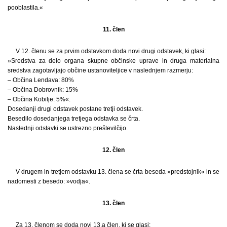
pooblastila.«
11. člen
V 12. členu se za prvim odstavkom doda novi drugi odstavek, ki glasi:
»Sredstva za delo organa skupne občinske uprave in druga materialna
sredstva zagotavljajo občine ustanoviteljice v naslednjem razmerju:
– Občina Lendava: 80%
– Občina Dobrovnik: 15%
– Občina Kobilje: 5%«.
Dosedanji drugi odstavek postane tretji odstavek.
Besedilo dosedanjega tretjega odstavka se črta.
Naslednji odstavki se ustrezno preštevilčijo.
12. člen
V drugem in tretjem odstavku 13. člena se črta beseda »predstojnik« in se
nadomesti z besedo: »vodja«.
13. člen
Za 13. členom se doda novi 13.a člen, ki se glasi: