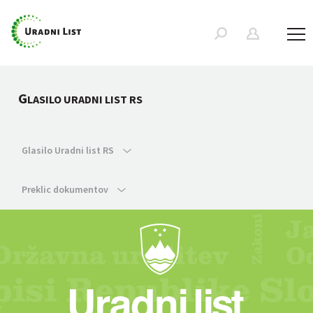
G
LASILO URADNI LIST RS
Glasilo Uradni list RS
Preklic dokumentov