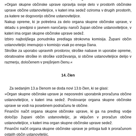
»Organ skupne občinske uprave opravlja svoje delo v prostorih občinske
uprave občine ustanoviteljice, v kateri ima sedež oziroma v drugih prostorih,
za katere se dogovorijo občine ustanoviteljice.
Nakup opreme, ki je potrebna za delo organa skupne občinske uprave, v
skladu s predpisi o javnem naročanju naroči župan občine ustanoviteljice, v
kateri ima organ skupne občinske uprave sedež.
Izbiro najboljšega ponudnika predlaga strokovna komisija. Župani občin
ustanoviteljic imenujejo v komisijo vsak po enega člana.
Stroške za uporabo upravnih prostorov, stroške nabave in uporabe opreme,
obratovalne stroške in stroške vzdrževanja, si občine ustanoviteljice delijo v
razmerju, določenem v prejšnjem členu.«
14. člen
Za sedanjim 13.a členom se doda novi 13.b člen, ki se glasi:
»Organ skupne občinske uprave je neposredni uporabnik proračuna občine
ustanoviteljice, v kateri ima sedež. Poslovanje organa skupne občinske
uprave se vodi na posebnem podračunu te občine.
Finančni načrt organa skupne občinske uprave, ki ga na predlog vodje
določijo župani občin ustanoviteljic, je vključen v proračun občine
ustanoviteljice, v kateri ima organ skupne občinske uprave sedež.
Finančni načrt organa skupne občinske uprave je priloga tudi k proračunom
ostalih občin ustanoviteljic.