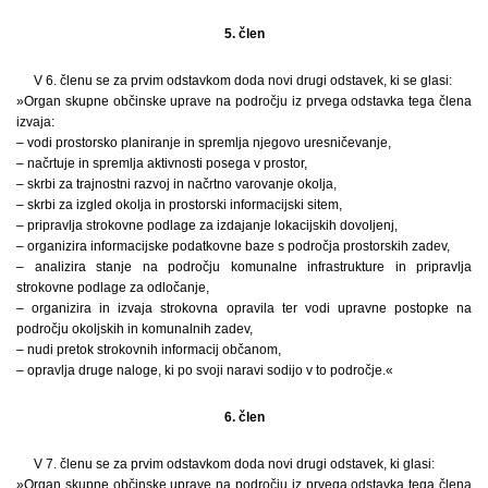
5. člen
V 6. členu se za prvim odstavkom doda novi drugi odstavek, ki se glasi:
»Organ skupne občinske uprave na področju iz prvega odstavka tega člena
izvaja:
– vodi prostorsko planiranje in spremlja njegovo uresničevanje,
– načrtuje in spremlja aktivnosti posega v prostor,
– skrbi za trajnostni razvoj in načrtno varovanje okolja,
– skrbi za izgled okolja in prostorski informacijski sitem,
– pripravlja strokovne podlage za izdajanje lokacijskih dovoljenj,
– organizira informacijske podatkovne baze s področja prostorskih zadev,
– analizira stanje na področju komunalne infrastrukture in pripravlja
strokovne podlage za odločanje,
– organizira in izvaja strokovna opravila ter vodi upravne postopke na
področju okoljskih in komunalnih zadev,
– nudi pretok strokovnih informacij občanom,
– opravlja druge naloge, ki po svoji naravi sodijo v to področje.«
6. člen
V 7. členu se za prvim odstavkom doda novi drugi odstavek, ki glasi:
»Organ skupne občinske uprave na področju iz prvega odstavka tega člena