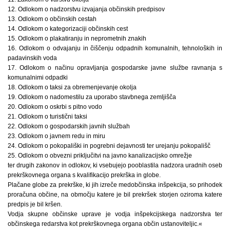
12. Odlokom o nadzorstvu izvajanja občinskih predpisov
13. Odlokom o občinskih cestah
14. Odlokom o kategorizaciji občinskih cest
15. Odlokom o plakatiranju in neprometnih znakih
16. Odlokom o odvajanju in čiščenju odpadnih komunalnih, tehnoloških in
padavinskih voda
17. Odlokom o načinu opravljanja gospodarske javne službe ravnanja s
komunalnimi odpadki
18. Odlokom o taksi za obremenjevanje okolja
19. Odlokom o nadomestilu za uporabo stavbnega zemljišča
20. Odlokom o oskrbi s pitno vodo
21. Odlokom o turistični taksi
22. Odlokom o gospodarskih javnih službah
23. Odlokom o javnem redu in miru
24. Odlokom o pokopališki in pogrebni dejavnosti ter urejanju pokopališč
25. Odlokom o obvezni priključitvi na javno kanalizacijsko omrežje
ter drugih zakonov in odlokov, ki vsebujejo pooblastila nadzora uradnih oseb
prekrškovnega organa s kvalifikacijo prekrška in globe.
Plačane globe za prekrške, ki jih izreče medobčinska inšpekcija, so prihodek
proračuna občine, na območju katere je bil prekršek storjen oziroma katere
predpis je bil kršen.
Vodja skupne občinske uprave je vodja inšpekcijskega nadzorstva ter
občinskega redarstva kot prekrškovnega organa občin ustanoviteljic.«