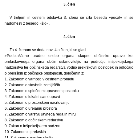
3. člen
V tretjem in četrtem odstavku 3. člena se črta beseda »pečat« in se
nadomesti z besedo »žig«.
4. člen
Za 4. členom se doda novi 4.a člen, ki se glasi:
»Pooblaščene uradne osebe organa skupne občinske uprave kot
prekrškovnega organa občin ustanoviteljic na področju inšpekcijskega
nadzorstva ter občinskega redarstva vodijo prekrškovni postopek in odločajo
o prekrških iz občinske pristojnosti, določenih z:
1. Zakonom o varnosti v cestnem prometu
2. Zakonom o stavbnih zemljiščih
3. Zakonom o splošnem upravnem postopku
4. Zakonom o lokalni samoupravi
5. Zakonom o prostorskem načrtovanju
6. Zakonom o urejanju prostora
7. Zakonom o varstvu javnega reda in miru
8. Zakonom o občinskem redarstvu
9. Zakon o inšpekcijskem nadzoru
10. Zakonom o prekrških
11. Zakonom o varstvu okolja