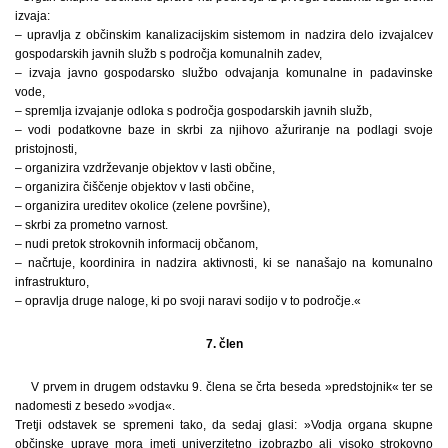
izvaja:
– upravlja z občinskim kanalizacijskim sistemom in nadzira delo izvajalcev
gospodarskih javnih služb s področja komunalnih zadev,
– izvaja javno gospodarsko službo odvajanja komunalne in padavinske
vode,
– spremlja izvajanje odloka s področja gospodarskih javnih služb,
– vodi podatkovne baze in skrbi za njihovo ažuriranje na podlagi svoje
pristojnosti,
– organizira vzdrževanje objektov v lasti občine,
– organizira čiščenje objektov v lasti občine,
– organizira ureditev okolice (zelene površine),
– skrbi za prometno varnost.
– nudi pretok strokovnih informacij občanom,
– načrtuje, koordinira in nadzira aktivnosti, ki se nanašajo na komunalno
infrastrukturo,
– opravlja druge naloge, ki po svoji naravi sodijo v to področje.«
7. člen
V prvem in drugem odstavku 9. člena se črta beseda »predstojnik« ter se
nadomesti z besedo »vodja«.
Tretji odstavek se spremeni tako, da sedaj glasi: »Vodja organa skupne
občinske uprave mora imeti univerzitetno izobrazbo ali visoko strokovno