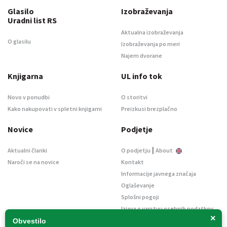
Glasilo
Izobraževanja
Uradni list RS
Aktualna izobraževanja
O glasilu
Izobraževanja po meri
Najem dvorane
Knjigarna
UL info tok
Novo v ponudbi
O storitvi
Kako nakupovati v spletni knjigarni
Preizkusi brezplačno
Novice
Podjetje
|
Aktualni članki
O podjetju
About
Naroči se na novice
Kontakt
Informacije javnega značaja
Oglaševanje
Splošni pogoji
Izjava o varstvu osebnih podatkov
×
E-dražbe
Obvestilo