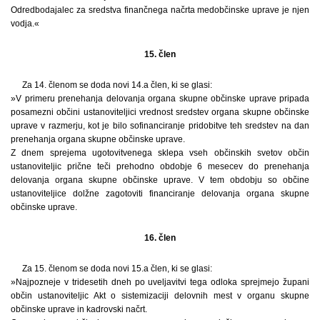
Odredbodajalec za sredstva finančnega načrta medobčinske uprave je njen
vodja.«
15. člen
Za 14. členom se doda novi 14.a člen, ki se glasi:
»V primeru prenehanja delovanja organa skupne občinske uprave pripada
posamezni občini ustanoviteljici vrednost sredstev organa skupne občinske
uprave v razmerju, kot je bilo sofinanciranje pridobitve teh sredstev na dan
prenehanja organa skupne občinske uprave.
Z dnem sprejema ugotovitvenega sklepa vseh občinskih svetov občin
ustanoviteljic prične teči prehodno obdobje 6 mesecev do prenehanja
delovanja organa skupne občinske uprave. V tem obdobju so občine
ustanoviteljice dolžne zagotoviti financiranje delovanja organa skupne
občinske uprave.
16. člen
Za 15. členom se doda novi 15.a člen, ki se glasi:
»Najpozneje v tridesetih dneh po uveljavitvi tega odloka sprejmejo župani
občin ustanoviteljic Akt o sistemizaciji delovnih mest v organu skupne
občinske uprave in kadrovski načrt.