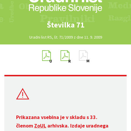
Številka 71
Uradni list RS, št. 71/2009 z dne 11. 9. 2009
Prikazana vsebina je v skladu s 33.
členom
ZoUL
arhivska. Izdaje uradnega