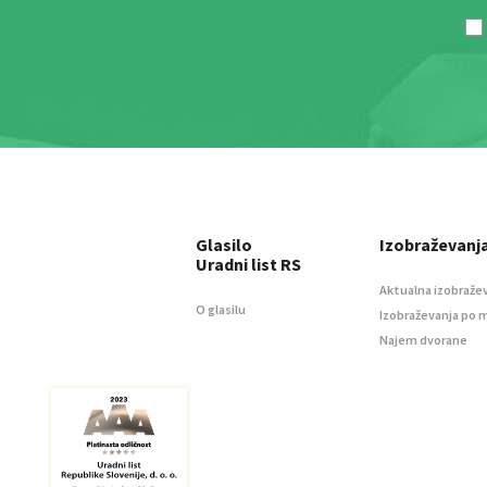
Glasilo
Izobraževanj
Uradni list RS
Aktualna izobraže
O glasilu
Izobraževanja po 
Najem dvorane