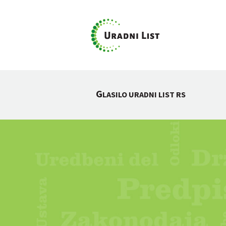
G
LASILO URADNI LIST RS