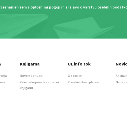
Seznanjen sem s
Splošnimi pogoji
in z
Izjavo o varstvu osebnih podatk
a
Knjigarna
UL info tok
Novi
vanja
Novo v ponudbi
O storitvi
Aktualn
meri
Kako nakupovati v spletni
Preizkusi brezplačno
Naroči 
knjigarni