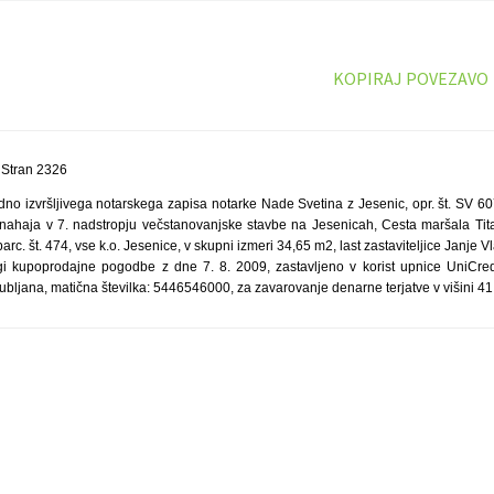
KOPIRAJ POVEZAVO
 Stran 2326
no izvršljivega notarskega zapisa notarke Nade Svetina z Jesenic, opr. št. SV 607
e nahaja v 7. nadstropju večstanovanjske stavbe na Jesenicah, Cesta maršala Tita 
 parc. št. 474, vse k.o. Jesenice, v skupni izmeri 34,65 m2, last zastaviteljice Janje 
gi kupoprodajne pogodbe z dne 7. 8. 2009, zastavljeno v korist upnice UniCredi
bljana, matična številka: 5446546000, za zavarovanje denarne terjatve v višini 4