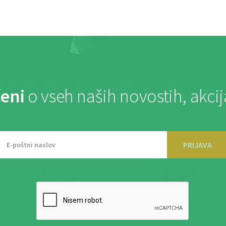
eni
o vseh naših novostih, akci
PRIJAVA