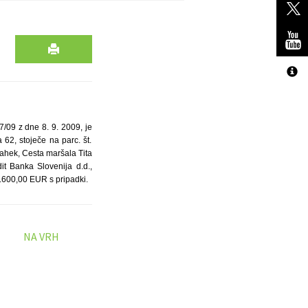
/09 z dne 8. 9. 2009, je
62, stoječe na parc. št.
Vlahek, Cesta maršala Tita
t Banka Slovenija d.d.,
1.600,00 EUR s pripadki.
NA VRH