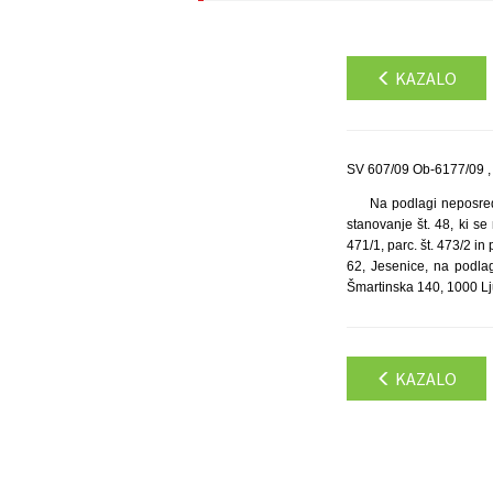
KAZALO
SV 607/09 Ob-6177/09 ,
Na podlagi neposred
stanovanje št. 48, ki s
471/1, parc. št. 473/2 in
62, Jesenice, na podla
Šmartinska 140, 1000 Lju
KAZALO