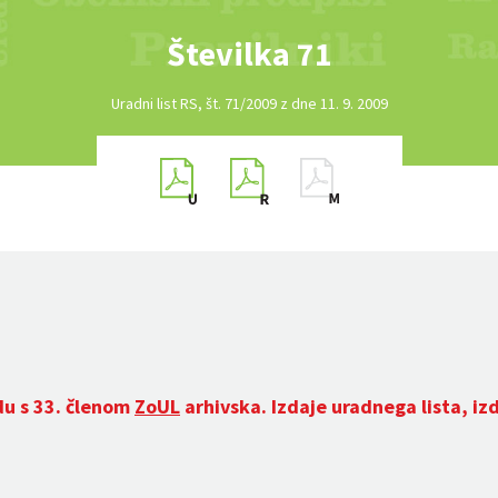
Številka 71
Uradni list RS, št. 71/2009 z dne 11. 9. 2009
du s 33. členom
ZoUL
arhivska. Izdaje uradnega lista, iz