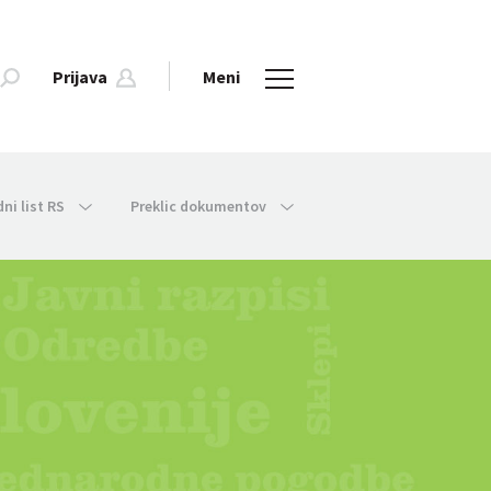
Prijava
Meni
dni list RS
Preklic dokumentov