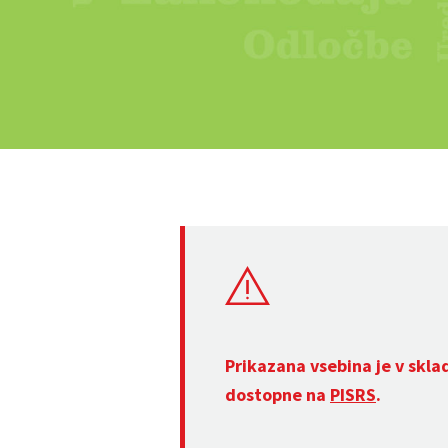
Prikazana vsebina je v skla
dostopne na
PISRS
.