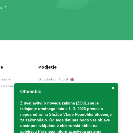
ov
. *
ce
Podjetje
|
i članki
O podjetju
About
se na novice
Kontakt
×
Obvestilo
Informacije javnega
značaja
Z uveljavitvijo
novega zakona (ZOUL)
se je
Oglaševanje
izdajanje uradnega lista s 1. 3. 2026 preneslo
Splošni pogoji
neposredno
na Službo Vlade Republike Slovenije
Izjava o varstvu osebnih
za zakonodajo
. Od tega datuma bodo vse objave
podatkov
dostopne izključno v elektronski obliki na
spletišču Pravnega informacijskega sistema
E-dražbe