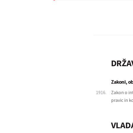
DRŽA
Zakoni, o
1916.
Zakon o int
pravic in 
VLAD