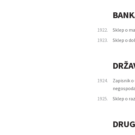
BANK
1922.
Sklep o ma
1923.
Sklep o do
DRŽA
1924.
Zapisnik o
negospodar
1925.
Sklep o raz
DRUG