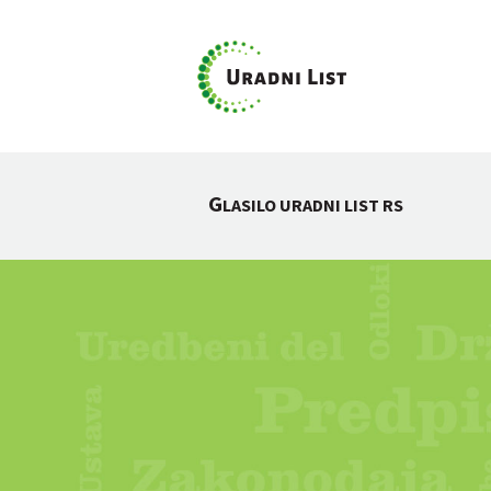
G
LASILO URADNI LIST RS