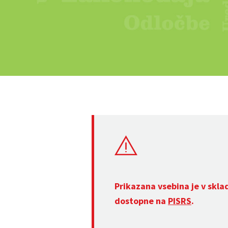
Prikazana vsebina je v skla
dostopne na
PISRS
.