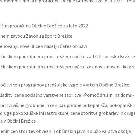
remembi Odloka o proračunu Občine Borovnica za leto 2023 – reb
račun proračuna Občine Brežice za leto 2022
vnem zavodu Zavod za šport Brežice
enovanju nove ulice v naselju Čatež ob Savi
bčinskem podrobnem prostorskem načrtu za TOP sosesko Brežice
bčinskem podrobnem prostorskem načrtu za enostanovanjsko grad
ločitvi cen programov predšolske vzgoje v vrtcih Občine Brežice
kladitvi cene socialno varstvene storitve »Pomoč družini na domu«
ločitvi višine grobnine in cenika uporabe pokopališča, pokopališki
druge pokopališke infrastrukture, cene storitve grobarjev in druge
a v Občini Brežice
jenih cen storitev obveznih občinskih javnih služb varstva okolja