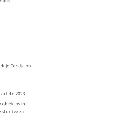
alans
njo Cerklje ob
 za leto 2023
h objektov in
 storitve za