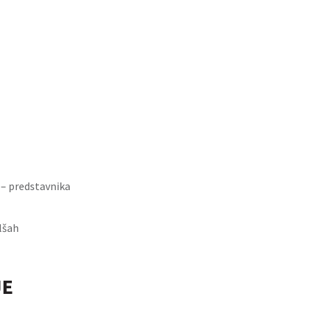
 – predstavnika
elšah
JE