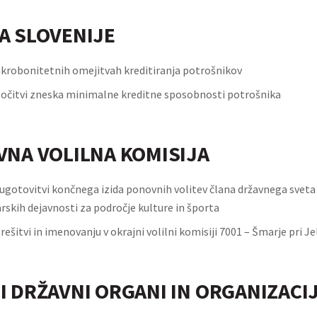
A SLOVENIJE
krobonitetnih omejitvah kreditiranja potrošnikov
ločitvi zneska minimalne kreditne sposobnosti potrošnika
VNA VOLILNA KOMISIJA
 ugotovitvi končnega izida ponovnih volitev člana državnega sveta
skih dejavnosti za področje kulture in športa
rešitvi in imenovanju v okrajni volilni komisiji 7001 – Šmarje pri J
I DRŽAVNI ORGANI IN ORGANIZACI