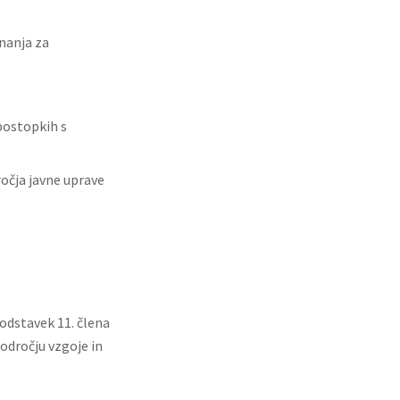
nanja za
postopkih s
ročja javne uprave
 odstavek 11. člena
odročju vzgoje in