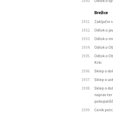
1930.
Odlok o sp
Brežice
1931.
Zaključni 
1932.
Odlok o ja
1933.
Odlok o im
1934.
Odlok o O
1935.
Odlok o O
Krki
1936.
Sklep o do
1937.
Sklep o us
1938.
Sklep o do
naprav ter 
pokopališč
1939.
Cenik potr