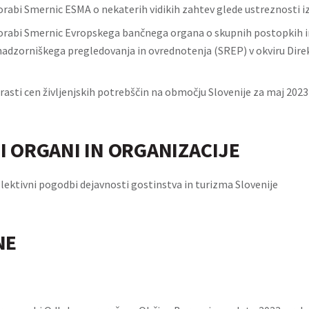
rabi Smernic ESMA o nekaterih vidikih zahtev glede ustreznosti iz 
orabi Smernic Evropskega bančnega organa o skupnih postopkih 
nadzorniškega pregledovanja in ovrednotenja (SREP) v okviru Direk
rasti cen življenjskih potrebščin na območju Slovenije za maj 2023
I ORGANI IN ORGANIZACIJE
lektivni pogodbi dejavnosti gostinstva in turizma Slovenije
NE