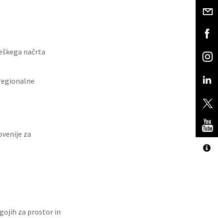
eškega načrta
regionalne
ovenije za
ojih za prostor in