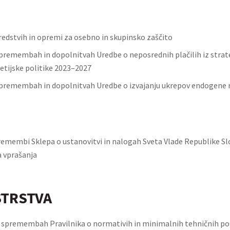
redstvih in opremi za osebno in skupinsko zaščito
premembah in dopolnitvah Uredbe o neposrednih plačilih iz strat
tijske politike 2023–2027
premembah in dopolnitvah Uredbe o izvajanju ukrepov endogene 
remembi Sklepa o ustanovitvi in nalogah Sveta Vlade Republike Sl
 vprašanja
STRSTVA
o spremembah Pravilnika o normativih in minimalnih tehničnih pog