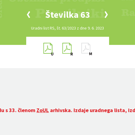
Številka 63
Uradni list RS, št. 63/2023 z dne 9. 6. 2023
du s 33. členom
ZoUL
arhivska. Izdaje uradnega lista, iz