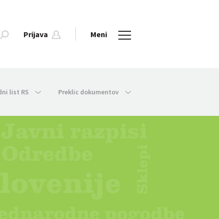
Prijava
Meni
dni list RS
Preklic dokumentov