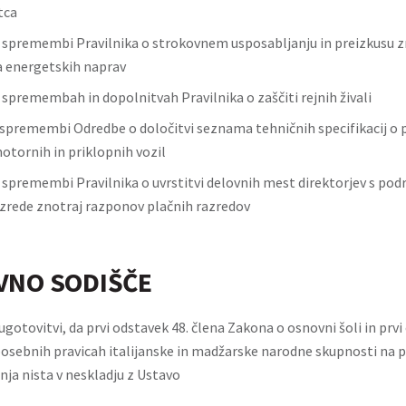
tca
o spremembi Pravilnika o strokovnem usposabljanju in preizkusu z
a energetskih naprav
 spremembah in dopolnitvah Pravilnika o zaščiti rejnih živali
spremembi Odredbe o določitvi seznama tehničnih specifikacij o 
otornih in priklopnih vozil
o spremembi Pravilnika o uvrstitvi delovnih mest direktorjev s pod
azrede znotraj razponov plačnih razredov
VNO SODIŠČE
gotovitvi, da prvi odstavek 48. člena Zakona o osnovni šoli in prvi
osebnih pravicah italijanske in madžarske narodne skupnosti na p
nja nista v neskladju z Ustavo