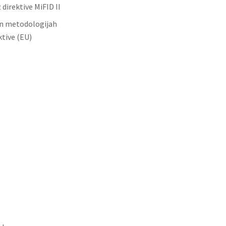
direktive MiFID II
in metodologijah
tive (EU)