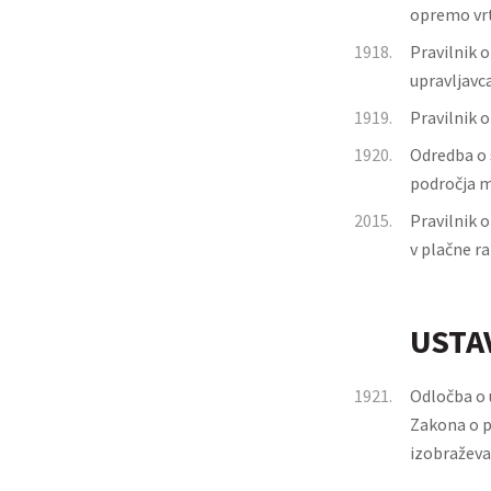
opremo vr
1918.
Pravilnik 
upravljavc
1919.
Pravilnik o
1920.
Odredba o 
področja m
2015.
Pravilnik 
v plačne r
USTA
1921.
Odločba o u
Zakona o p
izobraževa