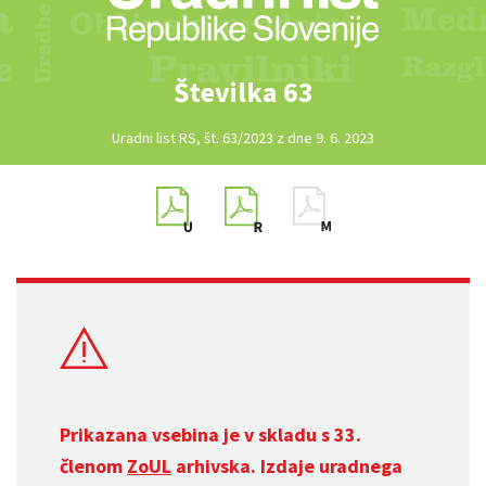
Številka 63
Uradni list RS, št. 63/2023 z dne 9. 6. 2023
Prikazana vsebina je v skladu s 33.
členom
ZoUL
arhivska. Izdaje uradnega