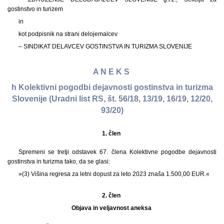
gostinstvo in turizem
in
kot podpisnik na strani delojemalcev
– SINDIKAT DELAVCEV GOSTINSTVA IN TURIZMA SLOVENIJE
A N E K S
h Kolektivni pogodbi dejavnosti gostinstva in turizma
Slovenije (Uradni list RS, št. 56/18, 13/19, 16/19, 12/20,
93/20)
1. člen
Spremeni se tretji odstavek 67. člena Kolektivne pogodbe dejavnosti
gostinstva in turizma tako, da se glasi:
»(3) Višina regresa za letni dopust za leto 2023 znaša 1.500,00 EUR.«
2. člen
Objava in veljavnost aneksa