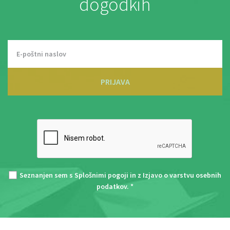
dogodkih
PRIJAVA
Seznanjen sem s
Splošnimi pogoji
in z
Izjavo o varstvu osebnih
podatkov
. *