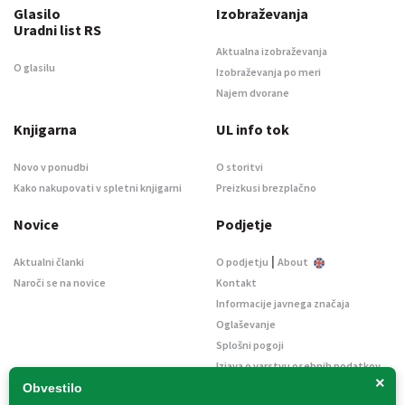
Glasilo
Izobraževanja
Uradni list RS
Aktualna izobraževanja
O glasilu
Izobraževanja po meri
Najem dvorane
Knjigarna
UL info tok
Novo v ponudbi
O storitvi
Kako nakupovati v spletni knjigarni
Preizkusi brezplačno
Novice
Podjetje
|
Aktualni članki
O podjetju
About
Naroči se na novice
Kontakt
Informacije javnega značaja
Oglaševanje
Splošni pogoji
Izjava o varstvu osebnih podatkov
×
E-dražbe
Obvestilo