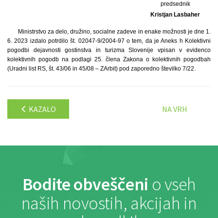
predsednik
Kristjan Lasbaher
Ministrstvo za delo, družino, socialne zadeve in enake možnosti je dne 1.
6. 2023 izdalo potrdilo št. 02047-9/2004-97 o tem, da je Aneks h Kolektivni
pogodbi dejavnosti gostinstva in turizma Slovenije vpisan v evidenco
kolektivnih pogodb na podlagi 25. člena Zakona o kolektivnih pogodbah
(Uradni list RS, št. 43/06 in 45/08 – ZArbit) pod zaporedno številko 7/22.
KAZALO
NA VRH
Bodite obveščeni
o vseh
naših novostih, akcijah in