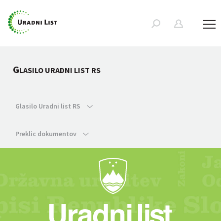
G
LASILO URADNI LIST RS
Glasilo Uradni list RS
Preklic dokumentov