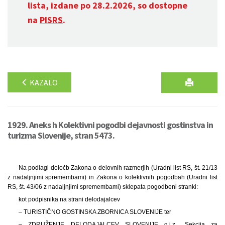
lista, izdane po 28.2.2026, so dostopne
na
PISRS
.
KAZALO
1929. Aneks h Kolektivni pogodbi dejavnosti gostinstva in
turizma Slovenije, stran 5473.
Na podlagi določb Zakona o delovnih razmerjih (Uradni list RS, št. 21/13
z nadaljnjimi spremembami) in Zakona o kolektivnih pogodbah (Uradni list
RS, št. 43/06 z nadaljnjimi spremembami) sklepata pogodbeni stranki:
kot podpisnika na strani delodajalcev
– TURISTIČNO GOSTINSKA ZBORNICA SLOVENIJE ter
– ZDRUŽENJE DELODAJALCEV SLOVENIJE g.i.z., Sekcija za