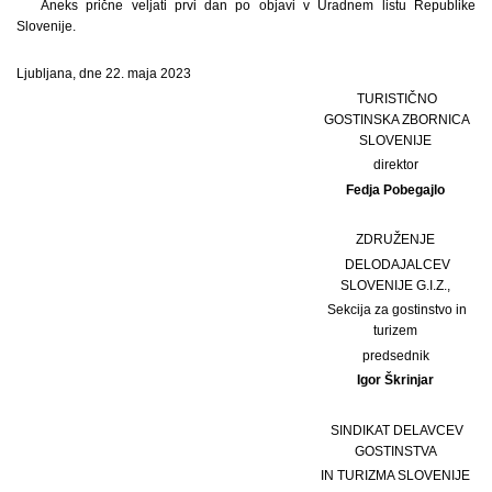
Aneks prične veljati prvi dan po objavi v Uradnem listu Republike
Slovenije.
Ljubljana, dne 22. maja 2023
TURISTIČNO
GOSTINSKA ZBORNICA
SLOVENIJE
direktor
Fedja Pobegajlo
ZDRUŽENJE
DELODAJALCEV
SLOVENIJE G.I.Z.,
Sekcija za gostinstvo in
turizem
predsednik
Igor Škrinjar
SINDIKAT DELAVCEV
GOSTINSTVA
IN TURIZMA SLOVENIJE