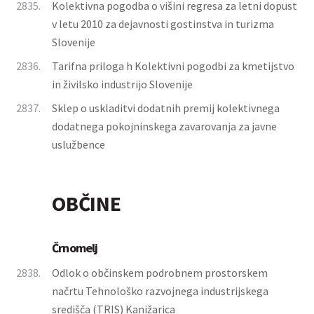
2835.
Kolektivna pogodba o višini regresa za letni dopust
v letu 2010 za dejavnosti gostinstva in turizma
Slovenije
2836.
Tarifna priloga h Kolektivni pogodbi za kmetijstvo
in živilsko industrijo Slovenije
2837.
Sklep o uskladitvi dodatnih premij kolektivnega
dodatnega pokojninskega zavarovanja za javne
uslužbence
OBČINE
Črnomelj
2838.
Odlok o občinskem podrobnem prostorskem
načrtu Tehnološko razvojnega industrijskega
središča (TRIS) Kanižarica