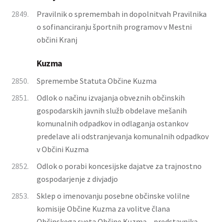
2849.
Pravilnik o spremembah in dopolnitvah Pravilnika
o sofinanciranju športnih programov v Mestni
občini Kranj
Kuzma
2850.
Spremembe Statuta Občine Kuzma
2851.
Odlok o načinu izvajanja obveznih občinskih
gospodarskih javnih služb obdelave mešanih
komunalnih odpadkov in odlaganja ostankov
predelave ali odstranjevanja komunalnih odpadkov
v Občini Kuzma
2852.
Odlok o porabi koncesijske dajatve za trajnostno
gospodarjenje z divjadjo
2853.
Sklep o imenovanju posebne občinske volilne
komisije Občine Kuzma za volitve člana
Občinskega sveta Občine Kuzma – predstavnika