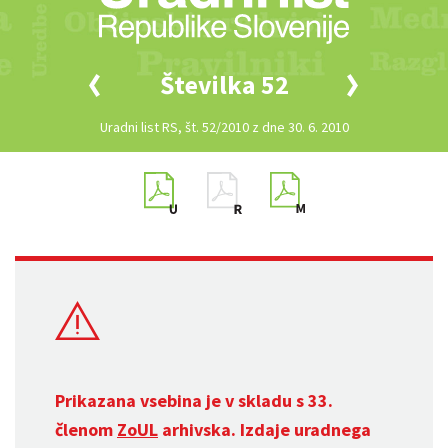
Številka 52
Uradni list RS, št. 52/2010 z dne 30. 6. 2010
Prikazana vsebina je v skladu s 33.
členom
ZoUL
arhivska. Izdaje uradnega