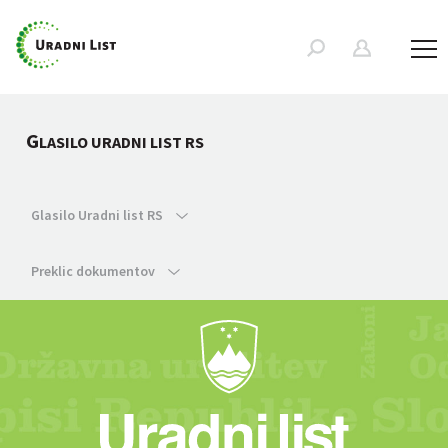
G
LASILO URADNI LIST RS
Glasilo Uradni list RS
Preklic dokumentov