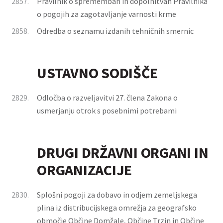
2857.
Pravilnik o spremembah in dopolnitvah Pravilnika
o pogojih za zagotavljanje varnosti krme
2858.
Odredba o seznamu izdanih tehničnih smernic
USTAVNO SODIŠČE
2829.
Odločba o razveljavitvi 27. člena Zakona o
usmerjanju otrok s posebnimi potrebami
DRUGI DRŽAVNI ORGANI IN
ORGANIZACIJE
2830.
Splošni pogoji za dobavo in odjem zemeljskega
plina iz distribucijskega omrežja za geografsko
območje Občine Domžale, Občine Trzin in Občine