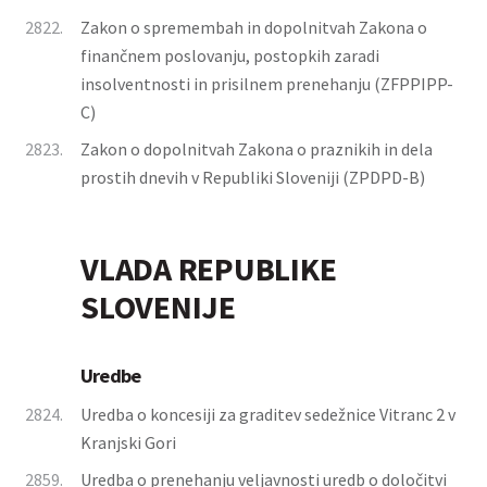
2822.
Zakon o spremembah in dopolnitvah Zakona o
finančnem poslovanju, postopkih zaradi
insolventnosti in prisilnem prenehanju (ZFPPIPP-
C)
2823.
Zakon o dopolnitvah Zakona o praznikih in dela
prostih dnevih v Republiki Sloveniji (ZPDPD-B)
VLADA REPUBLIKE
SLOVENIJE
Uredbe
2824.
Uredba o koncesiji za graditev sedežnice Vitranc 2 v
Kranjski Gori
2859.
Uredba o prenehanju veljavnosti uredb o določitvi