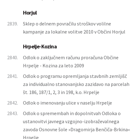
Horjul
2839.
Sklep o delnem povračilu stroškov volilne
kampanje za lokalne volitve 2010 v Občini Horjul
Hrpelje-Kozina
2840.
Odlok o zaključnem računu proračuna Občine
Hrpelje - Kozina za leto 2009
2841.
Odlok o programu opremljanja stavbnih zemljišč
za individualno stanovanjsko zazidavo na parcelah
št. 186, 187/1, 2, 3 in 198, k.o. Hrpelje
2842.
Odlok o imenovanju ulice v naselju Hrpelje
2843.
Odlok o spremembah in dopolnitvah Odloka o
ustanovitvi javnega vzgojno-izobraževalnega
zavoda Osnovne šole »Dragomirja Benčiča-Brkina«
Hrpelje