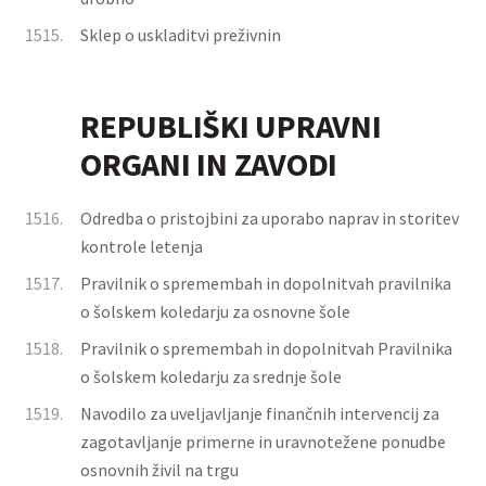
1515.
Sklep o uskladitvi preživnin
REPUBLIŠKI UPRAVNI
ORGANI IN ZAVODI
1516.
Odredba o pristojbini za uporabo naprav in storitev
kontrole letenja
1517.
Pravilnik o spremembah in dopolnitvah pravilnika
o šolskem koledarju za osnovne šole
1518.
Pravilnik o spremembah in dopolnitvah Pravilnika
o šolskem koledarju za srednje šole
1519.
Navodilo za uveljavljanje finančnih intervencij za
zagotavljanje primerne in uravnotežene ponudbe
osnovnih živil na trgu