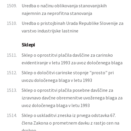
1509.
Uredba o načinu oblikovanja stanovanjskih
najemnin za neprofitna stanovanja
1510.
Uredba o pristojbinah Urada Republike Slovenije za
varstvo industrijske lastnine
Sklepi
1511.
Sklep o oprostitvi plačila davščine za carinsko
evidentiranje v letu 1993 za uvoz določenega blaga
1512.
Sklep o določitvi carinske stopnje "prosto" pri
uvozu določenega blaga v letu 1993
1513.
Sklep o oprostitvi plačila posebne davščine za
izravnavo davčne obremenitve uvoženega blaga za
uvoz določenega blaga v letu 1993
1514.
Sklep o uskladitvi zneska iz prvega odstavka 67.
člena Zakona o prometnem davku z rastjo cen na
drobno