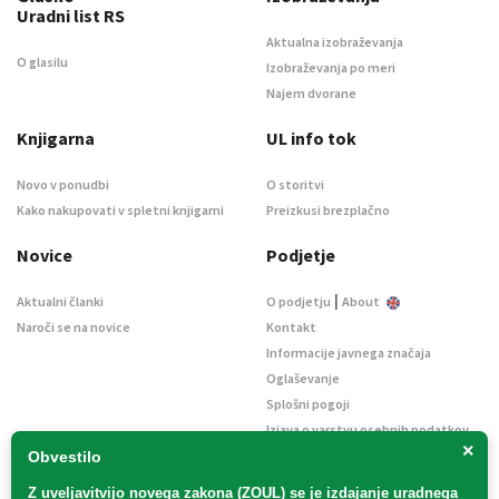
Uradni list RS
Aktualna izobraževanja
O glasilu
Izobraževanja po meri
Najem dvorane
Knjigarna
UL info tok
Novo v ponudbi
O storitvi
Kako nakupovati v spletni knjigarni
Preizkusi brezplačno
Novice
Podjetje
|
Aktualni članki
O podjetju
About
Naroči se na novice
Kontakt
Informacije javnega značaja
Oglaševanje
Splošni pogoji
Izjava o varstvu osebnih podatkov
×
E-dražbe
Obvestilo
Z uveljavitvijo
novega zakona (ZOUL)
se je
izdajanje uradnega