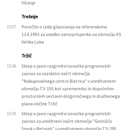
Vitanje
Trebnje
1537.
Poročilo o izidu glasovanja na referendumu
13.6.1993 za uvedbo samoprispevka na območju KS
Velika Loka
Tržič
1538.
Sklep o javni razgrnitvi osnutka programskih
zasnov za zazidalni načrt območja
"Nakupovalnega centra Bistrica" v ureditvenem
območju T3-15S kot spremembo in dopolnitev
prostorskih sestavin dolgoročnega in družbenega
plana občine Tržič
1539.
Sklep o javni razgrnitvi osnutka programskih
zasnov za ureditveni načrt območja "Gostišča
Smuk v Retnjah" v ureditvenem območju T3-29S