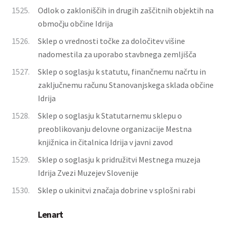
1525.
Odlok o zakloniščih in drugih zaščitnih objektih na
območju občine Idrija
1526.
Sklep o vrednosti točke za določitev višine
nadomestila za uporabo stavbnega zemljišča
1527.
Sklep o soglasju k statutu, finančnemu načrtu in
zaključnemu računu Stanovanjskega sklada občine
Idrija
1528.
Sklep o soglasju k Statutarnemu sklepu o
preoblikovanju delovne organizacije Mestna
knjižnica in čitalnica Idrija v javni zavod
1529.
Sklep o soglasju k pridružitvi Mestnega muzeja
Idrija Zvezi Muzejev Slovenije
1530.
Sklep o ukinitvi značaja dobrine v splošni rabi
Lenart