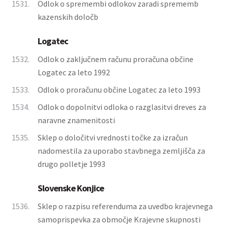
1531.
Odlok o spremembi odlokov zaradi sprememb
kazenskih določb
Logatec
1532.
Odlok o zaključnem računu proračuna občine
Logatec za leto 1992
1533.
Odlok o proračunu občine Logatec za leto 1993
1534.
Odlok o dopolnitvi odloka o razglasitvi dreves za
naravne znamenitosti
1535.
Sklep o določitvi vrednosti točke za izračun
nadomestila za uporabo stavbnega zemljišča za
drugo polletje 1993
Slovenske Konjice
1536.
Sklep o razpisu referenduma za uvedbo krajevnega
samoprispevka za območje Krajevne skupnosti