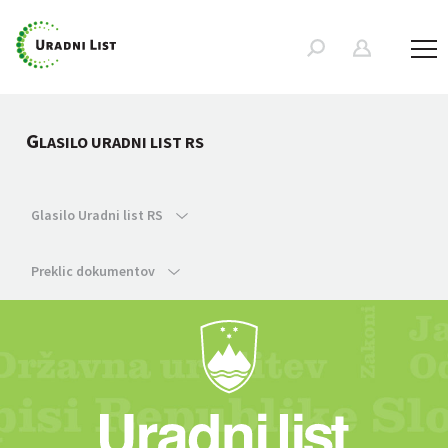
G
LASILO URADNI LIST RS
Glasilo Uradni list RS
Preklic dokumentov