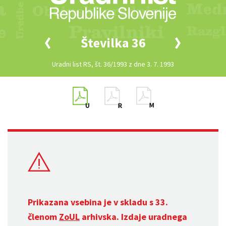
Številka 36
Uradni list RS, št. 36/1993 z dne 3. 7. 1993
Prikazana vsebina je v skladu s 33.
členom
ZoUL
arhivska. Izdaje uradnega