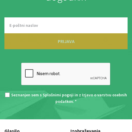
PRIJAVA
Seznanjen sem s
Splošnimi pogoji
in z
Izjavo o varstvu osebnih
podatkov
. *
Glasilo
Izobraževanja