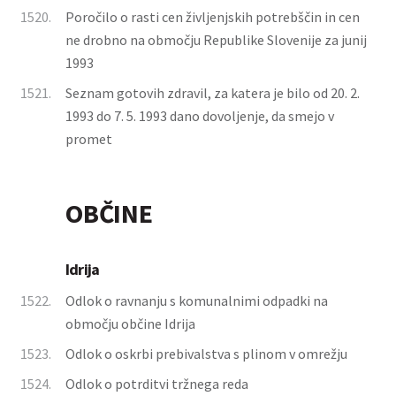
1520.
Poročilo o rasti cen življenjskih potrebščin in cen
ne drobno na območju Republike Slovenije za junij
1993
1521.
Seznam gotovih zdravil, za katera je bilo od 20. 2.
1993 do 7. 5. 1993 dano dovoljenje, da smejo v
promet
OBČINE
Idrija
1522.
Odlok o ravnanju s komunalnimi odpadki na
območju občine Idrija
1523.
Odlok o oskrbi prebivalstva s plinom v omrežju
1524.
Odlok o potrditvi tržnega reda