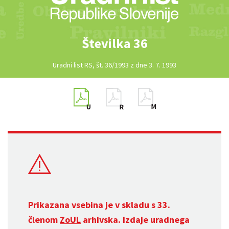
Številka 36
Uradni list RS, št. 36/1993 z dne 3. 7. 1993
Prikazana vsebina je v skladu s 33.
členom
ZoUL
arhivska. Izdaje uradnega