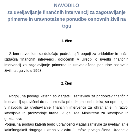
NAVODILO
za uveljavljanje finančnih intervencij za zagotavljanje
primerne in uravnotežene ponudbe osnovnih živil na
trgu
1. člen
S tem navodilom se določajo podrobnejši pogoji za pridobitev in način
izplačila finančnih intervencij, določenih v Uredbi o uvedbi finančnih
intervencij za zagotavljanje primerne in uravnotežene ponudbe osnovnih
živil na trgu v letu 1993.
2. člen
Pogoji, na podlagi katerih so vlagatelji zahtevkov za pridobitev finančnih
intervencij upravičeni do nadomestila pri odkupni ceni mleka, so opredeljeni
v navodilu za uveljavljanje finančnih intervencij za ohranjanje in razvoj
kmetijstva in proizvodnje hrane, ki ga izda Ministrstvo za kmetijstvo in
gozdarstvo.
Pogoji, na podlagi katerih bodo upravičenci vlagali zahtevke za uveljavljanje
kakršnegakoli drugega ukrepa v okviru 1. točke prvega člena Uredbe o