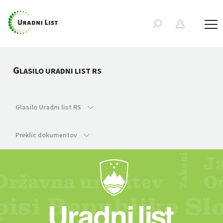
G
LASILO URADNI LIST RS
Glasilo Uradni list RS
Preklic dokumentov