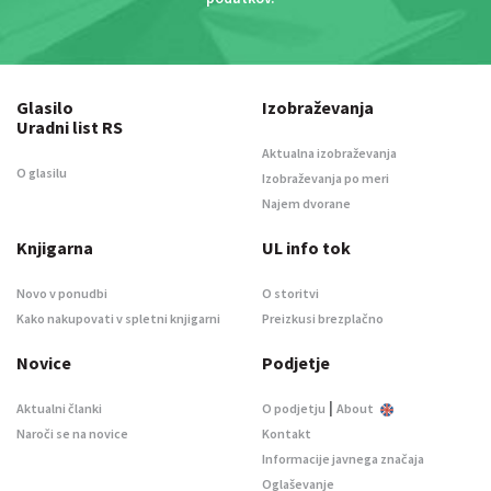
Glasilo
Izobraževanja
Uradni list RS
Aktualna izobraževanja
O glasilu
Izobraževanja po meri
Najem dvorane
Knjigarna
UL info tok
Novo v ponudbi
O storitvi
Kako nakupovati v spletni knjigarni
Preizkusi brezplačno
Novice
Podjetje
|
Aktualni članki
O podjetju
About
Naroči se na novice
Kontakt
Informacije javnega značaja
Oglaševanje