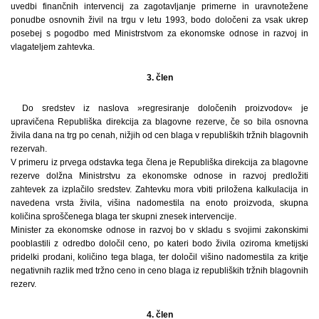
uvedbi finančnih intervencij za zagotavljanje primerne in uravnotežene
ponudbe osnovnih živil na trgu v letu 1993, bodo določeni za vsak ukrep
posebej s pogodbo med Ministrstvom za ekonomske odnose in razvoj in
vlagateljem zahtevka.
3. člen
Do sredstev iz naslova »regresiranje določenih proizvodov« je
upravičena Republiška direkcija za blagovne rezerve, če so bila osnovna
živila dana na trg po cenah, nižjih od cen blaga v republiških tržnih blagovnih
rezervah.
V primeru iz prvega odstavka tega člena je Republiška direkcija za blagovne
rezerve dolžna Ministrstvu za ekonomske odnose in razvoj predložiti
zahtevek za izplačilo sredstev. Zahtevku mora vbiti priložena kalkulacija in
navedena vrsta živila, višina nadomestila na enoto proizvoda, skupna
količina sproščenega blaga ter skupni znesek intervencije.
Minister za ekonomske odnose in razvoj bo v skladu s svojimi zakonskimi
pooblastili z odredbo določil ceno, po kateri bodo živila oziroma kmetijski
pridelki prodani, količino tega blaga, ter določil višino nadomestila za kritje
negativnih razlik med tržno ceno in ceno blaga iz republiških tržnih blagovnih
rezerv.
4. člen