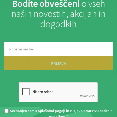
Bodite obveščeni
o vseh
naših novostih, akcijah in
dogodkih
PRIJAVA
Seznanjen sem s
Splošnimi pogoji
in z
Izjavo o varstvu osebnih
podatkov
. *