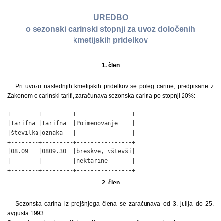
UREDBO
o sezonski carinski stopnji za uvoz določenih
kmetijskih pridelkov
1. člen
Pri uvozu naslednjih kmetijskih pridelkov se poleg carine, predpisane z
Zakonom o carinski tarifi, zaračunava sezonska carina po stopnji 20%:
+--------+---------+----------------+

|Tarifna |Tarifna  |Poimenovanje    |

|številka|oznaka   |                |

+--------+---------+----------------+

|08.09   |0809.30  |breskve, vštevši|

|        |         |nektarine       |

+--------+---------+----------------+
2. člen
Sezonska carina iz prejšnjega člena se zaračunava od 3. julija do 25.
avgusta 1993.