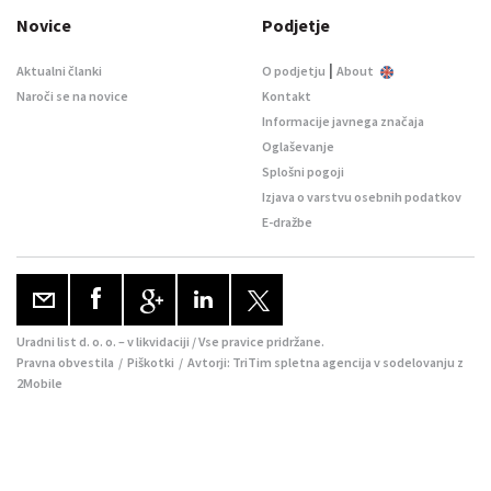
Novice
Podjetje
|
Aktualni članki
O podjetju
About
Naroči se na novice
Kontakt
Informacije javnega značaja
Oglaševanje
Splošni pogoji
Izjava o varstvu osebnih podatkov
E-dražbe
Uradni list d. o. o. – v likvidaciji / Vse pravice pridržane.
Pravna obvestila
/
Piškotki
/ Avtorji:
TriTim spletna agencija
v sodelovanju z
2Mobile