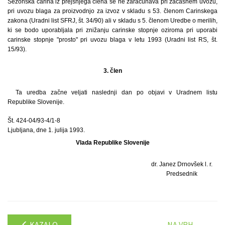
Sezonska carina iz prejšnjega člena se ne zaračunava pri začasnem uvozu,
pri uvozu blaga za proizvodnjo za izvoz v skladu s 53. členom Carinskega
zakona (Uradni list SFRJ, št. 34/90) ali v skladu s 5. členom Uredbe o merilih,
ki se bodo uporabljala pri znižanju carinske stopnje oziroma pri uporabi
carinske stopnje "prosto" pri uvozu blaga v letu 1993 (Uradni list RS, št.
15/93).
3. člen
Ta uredba začne veljati naslednji dan po objavi v Uradnem listu
Republike Slovenije.
Št. 424-04/93-4/1-8
Ljubljana, dne 1. julija 1993.
Vlada Republike Slovenije
dr. Janez Drnovšek l. r.
Predsednik
KAZALO
NA VRH