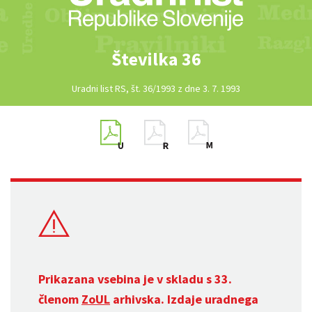
Številka 36
Uradni list RS, št. 36/1993 z dne 3. 7. 1993
Prikazana vsebina je v skladu s 33.
členom
ZoUL
arhivska. Izdaje uradnega