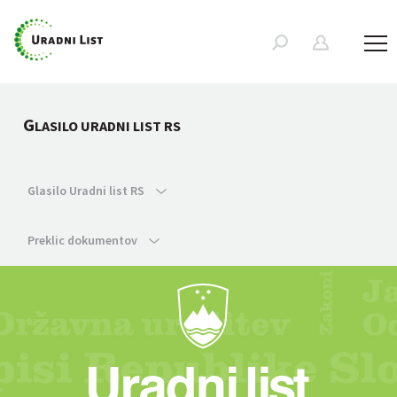
G
LASILO URADNI LIST RS
Glasilo Uradni list RS
Preklic dokumentov