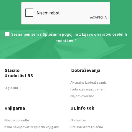
Seznanjen sem s
Splošnimi pogoji
in z
Izjavo o varstvu osebnih
podatkov
. *
Glasilo
Izobraževanja
Uradni list RS
Aktualna izobraževanja
O glasilu
Izobraževanja po meri
Najem dvorane
Knjigarna
UL info tok
Novo v ponudbi
O storitvi
Kako nakupovati v spletni knjigarni
Preizkusi brezplačno